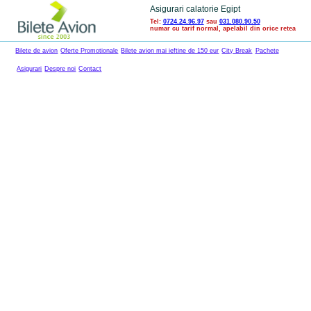
Asigurari calatorie Egipt
Tel:
0724.24.96.97
sau
031.080.90.50
numar cu tarif normal, apelabil din orice retea
Bilete de avion
Oferte Promotionale
Bilete avion mai ieftine de 150 eur
City Break
Pachete
Asigurari
Despre noi
Contact