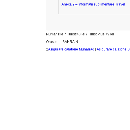
Anexa 2 – Informatii suplimentare Travel
Numar zile 7 Turist:40 lei / Turist Plus:79 lei
Orase din BAHRAIN:
2
Asigurare calatorie Muharraq
|
Asigurare calatorie 