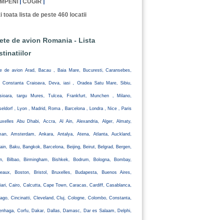
MPENI
CUGIR
|
|
i toata lista de peste 460 locatii
lete de avion Romania - Lista
stinatiilor
te de avion Arad, Bacau , Baia Mare, Bucuresti, Caransebes,
, Constanta Craioava, Deva, iasi , Oradea Satu Mare, Sibiu,
isioara, targu Mures, Tulcea, Frankfurt, Munchen , Milano,
eldorf , Lyon , Madrid, Roma , Barcelona , Londra , Nice , Paris
uxelles Abu Dhabi, Accra, Al Ain, Alexandria, Alger, Almaty,
an, Amsterdam, Ankara, Antalya, Atena, Atlanta, Auckland,
ain, Baku, Bangkok, Barcelona, Beijing, Beirut, Belgrad, Bergen,
lin, Bilbao, Birmingham, Bishkek, Bodrum, Bologna, Bombay,
eaux, Boston, Bristol, Bruxelles, Budapesta, Buenos Aires,
iari, Cairo, Calcutta, Cape Town, Caracas, Cardiff, Casablanca,
ago, Cincinatti, Cleveland, Cluj, Cologne, Colombo, Constanta,
nhaga, Corfu, Dakar, Dallas, Damasc, Dar es Salaam, Delphi,