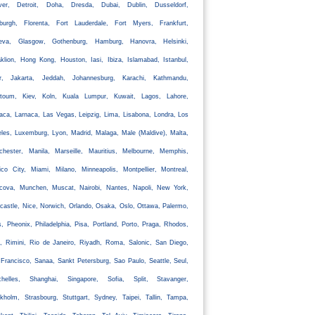
ver, Detroit, Doha, Dresda, Dubai, Dublin, Dusseldorf,
nburgh, Florenta, Fort Lauderdale, Fort Myers, Frankfurt,
eva, Glasgow, Gothenburg, Hamburg, Hanovra, Helsinki,
klion, Hong Kong, Houston, Iasi, Ibiza, Islamabad, Istanbul,
ir, Jakarta, Jeddah, Johannesburg, Karachi, Kathmandu,
rtoum, Kiev, Koln, Kuala Lumpur, Kuwait, Lagos, Lahore,
aca, Larnaca, Las Vegas, Leipzig, Lima, Lisabona, Londra, Los
les, Luxemburg, Lyon, Madrid, Malaga, Male (Maldive), Malta,
chester, Manila, Marseille, Mauritius, Melbourne, Memphis,
co City, Miami, Milano, Minneapolis, Montpellier, Montreal,
cova, Munchen, Muscat, Nairobi, Nantes, Napoli, New York,
astle, Nice, Norwich, Orlando, Osaka, Oslo, Ottawa, Palermo,
s, Pheonix, Philadelphia, Pisa, Portland, Porto, Praga, Rhodos,
, Rimini, Rio de Janeiro, Riyadh, Roma, Salonic, San Diego,
Francisco, Sanaa, Sankt Petersburg, Sao Paulo, Seattle, Seul,
chelles, Shanghai, Singapore, Sofia, Split, Stavanger,
kholm, Strasbourg, Stuttgart, Sydney, Taipei, Tallin, Tampa,