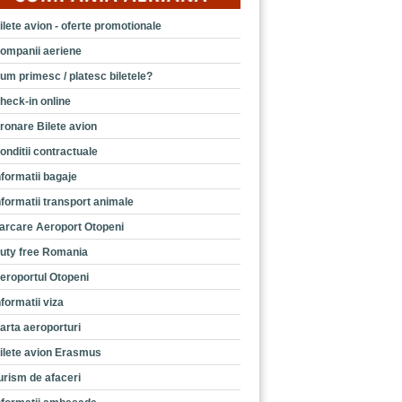
ilete avion - oferte promotionale
ompanii aeriene
um primesc / platesc biletele?
heck-in online
ronare Bilete avion
onditii contractuale
nformatii bagaje
nformatii transport animale
arcare Aeroport Otopeni
uty free Romania
eroportul Otopeni
nformatii viza
arta aeroporturi
ilete avion Erasmus
urism de afaceri