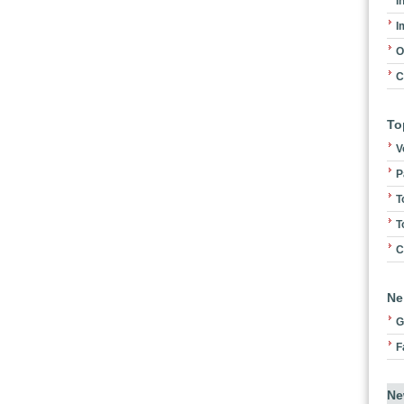
I
I
O
C
To
V
P
T
T
C
Ne
G
F
Ne