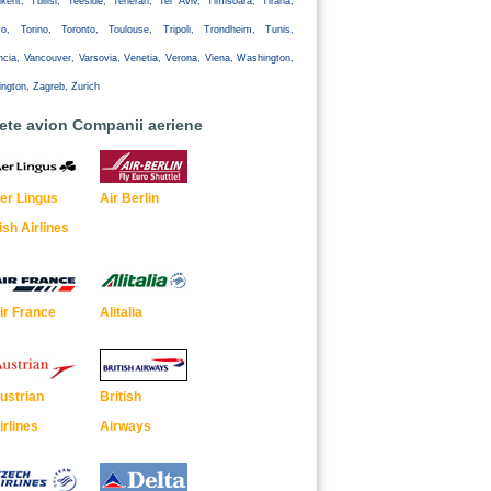
kent, Tbilisi, Teeside, Teheran, Tel Aviv, Timisoara, Tirana,
yo, Torino, Toronto, Toulouse, Tripoli, Trondheim, Tunis,
ncia, Vancouver, Varsovia, Venetia, Verona, Viena, Washington,
ington, Zagreb, Zurich
lete avion Companii aeriene
er Lingus
Air Berlin
rish Airlines
ir France
Alitalia
ustrian
British
irlines
Airways