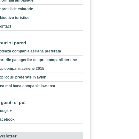
nformatii ambasade
mpresii de calatorie
biective turistice
ontact
puri si pareri
oteaza compania aeriana preferata
arerile pasagerilor despre companii aeriene
op companii aeriene 2015
op locuri preferate in avion
ea mai buna companie low cost
 gasiti si pe:
oogle+
acebook
wsletter