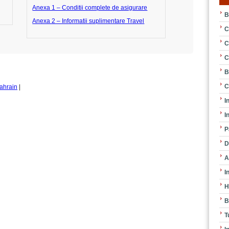
Anexa 1 – Conditii complete de asigurare
B
Anexa 2 – Informatii suplimentare Travel
C
C
C
B
C
Bahrain
|
I
I
P
D
A
I
H
B
T