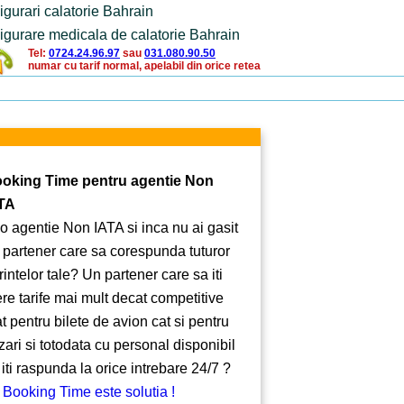
igurari calatorie Bahrain
igurare medicala de calatorie Bahrain
Tel:
0724.24.96.97
sau
031.080.90.50
numar cu tarif normal, apelabil din orice retea
oking Time pentru agentie Non
TA
 o agentie Non IATA si inca nu ai gasit
 partener care sa corespunda tuturor
rintelor tale? Un partener care sa iti
ere tarife mai mult decat competitive
at pentru bilete de avion cat si pentru
zari si totodata cu personal disponibil
 iti raspunda la orice intrebare 24/7 ?
 Booking Time este solutia !