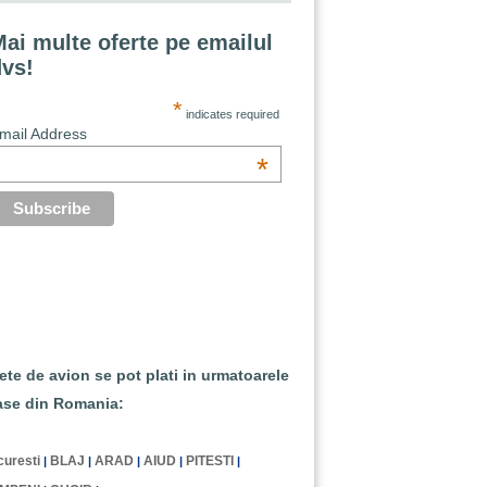
ai multe oferte pe emailul
dvs!
*
indicates required
mail Address
*
lete de avion se pot plati in urmatoarele
ase din Romania:
uresti
BLAJ
ARAD
AIUD
PITESTI
|
|
|
|
|