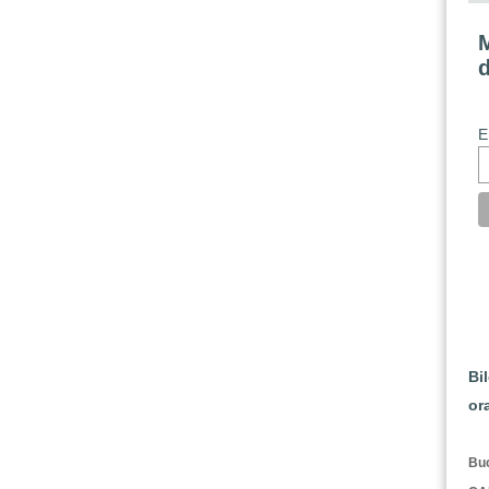
M
E
Bi
or
Buc