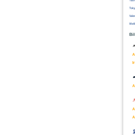
Tash
Tok
Vale
Well
Bi
A
I
A
A
A