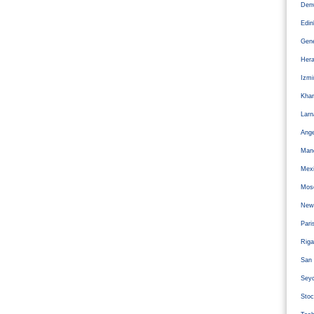
Den
Edi
Gen
Hera
Izm
Kha
Larn
Ange
Man
Mexi
Mos
Newc
Pari
Riga
San 
Sey
Stoc