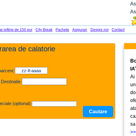
As
As
ai ieftine de 150 eur
City Break
Pachete
Asigurari
Despre noi
Contact
urarea de calatorie
Bo
IA
oarcere
Ai
 Destinatie
un
do
of
eciale (optional)
at
ca
sa
>>