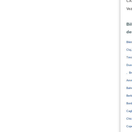
CA
Vez
Bi
de
Bile
Cluj
Tim
Duss
, Br
Amm
Bahr
Ber
Bord
Cagl
Chic
Cope