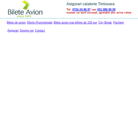
Asigurari calatorie Timisoara
Tel:
0724.24.96.97
sau
031.080.90.50
numar cu tarif normal, apelabil din orice retea
Bilete de avion
Oferte Promotionale
Bilete avion mai ieftine de 150 eur
City Break
Pachete
Asigurari
Despre noi
Contact