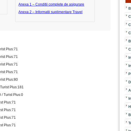
Anexa 1 – Conditii complete de asigurare
B
Anexa 2 – Informatii suplimentare Travel
C
C
C
B
rist Plus:71
C
rist Plus:71
I
rist Plus:71
I
rist Plus:71
P
rist Plus:80
D
 Turist Plus:181
A
/ Turist Plus:0
I
ist Plus:71
H
ist Plus:71
B
ist Plus:71
T
ist Plus:71