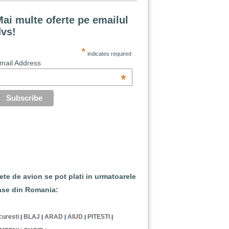
ai multe oferte pe emailul
dvs!
*
indicates required
mail Address
*
lete de avion se pot plati in urmatoarele
ase din Romania:
uresti
BLAJ
ARAD
AIUD
PITESTI
|
|
|
|
|