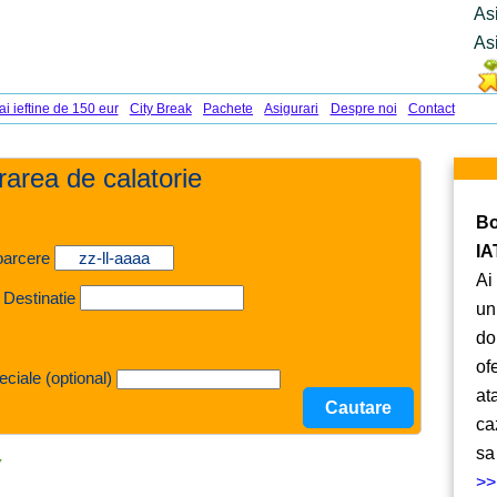
As
As
ai ieftine de 150 eur
City Break
Pachete
Asigurari
Despre noi
Contact
urarea de calatorie
Bo
IA
oarcere
Ai
 Destinatie
un
do
of
eciale (optional)
at
ca
sa
Y
>>