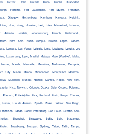
ver, Detroit, Doha, Dresda, Dubai, Dublin, Dusseldorf,
nburgh, Florenta, Fort Lauderdale, Fort Myers, Frankfurt,
eva, Glasgow, Gothenburg, Hamburg, Hanovra, Helsinki,
klion, Hong Kong, Houston, Iasi, Ibiza, Islamabad, Istanbul,
ir, Jakarta, Jeddah, Johannesburg, Karachi, Kathmandu,
rtoum, Kiev, Koln, Kuala Lumpur, Kuwait, Lagos, Lahore,
aca, Larnaca, Las Vegas, Leipzig, Lima, Lisabona, Londra, Los
les, Luxemburg, Lyon, Madrid, Malaga, Male (Maldive), Malta,
chester, Manila, Marseille, Mauritius, Melbourne, Memphis,
co City, Miami, Milano, Minneapolis, Montpellier, Montreal,
cova, Munchen, Muscat, Nairobi, Nantes, Napoli, New York,
astle, Nice, Norwich, Orlando, Osaka, Oslo, Ottawa, Palermo,
s, Pheonix, Philadelphia, Pisa, Portland, Porto, Praga, Rhodos,
, Rimini, Rio de Janeiro, Riyadh, Roma, Salonic, San Diego,
Francisco, Sanaa, Sankt Petersburg, Sao Paulo, Seattle, Seul,
chelles, Shanghai, Singapore, Sofia, Split, Stavanger,
kholm, Strasbourg, Stuttgart, Sydney, Taipei, Tallin, Tampa,