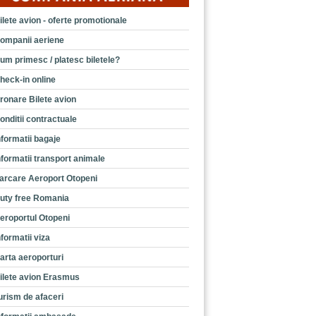
ilete avion - oferte promotionale
ompanii aeriene
um primesc / platesc biletele?
heck-in online
ronare Bilete avion
onditii contractuale
nformatii bagaje
nformatii transport animale
arcare Aeroport Otopeni
uty free Romania
eroportul Otopeni
nformatii viza
arta aeroporturi
ilete avion Erasmus
urism de afaceri