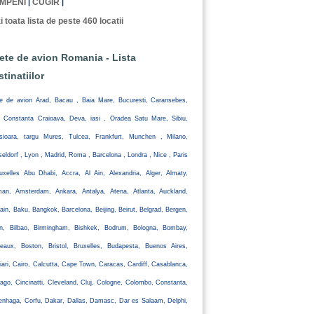
MPENI
CUGIR
|
|
i toata lista de peste 460 locatii
lete de avion Romania - Lista
stinatiilor
te de avion Arad, Bacau , Baia Mare, Bucuresti, Caransebes,
, Constanta Craioava, Deva, iasi , Oradea Satu Mare, Sibiu,
isioara, targu Mures, Tulcea, Frankfurt, Munchen , Milano,
eldorf , Lyon , Madrid, Roma , Barcelona , Londra , Nice , Paris
uxelles Abu Dhabi, Accra, Al Ain, Alexandria, Alger, Almaty,
an, Amsterdam, Ankara, Antalya, Atena, Atlanta, Auckland,
ain, Baku, Bangkok, Barcelona, Beijing, Beirut, Belgrad, Bergen,
lin, Bilbao, Birmingham, Bishkek, Bodrum, Bologna, Bombay,
eaux, Boston, Bristol, Bruxelles, Budapesta, Buenos Aires,
iari, Cairo, Calcutta, Cape Town, Caracas, Cardiff, Casablanca,
ago, Cincinatti, Cleveland, Cluj, Cologne, Colombo, Constanta,
nhaga, Corfu, Dakar, Dallas, Damasc, Dar es Salaam, Delphi,