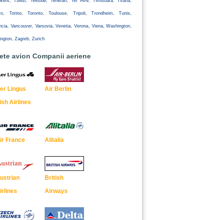
kent, Tbilisi, Teeside, Teheran, Tel Aviv, Timisoara, Tirana,
yo, Torino, Toronto, Toulouse, Tripoli, Trondheim, Tunis,
ncia, Vancouver, Varsovia, Venetia, Verona, Viena, Washington,
ington, Zagreb, Zurich
lete avion Companii aeriene
er Lingus
Air Berlin
rish Airlines
ir France
Alitalia
ustrian
British
irlines
Airways