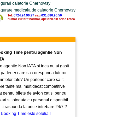
igurari calatorie Chernovtsy
igurare medicala de calatorie Chernovtsy
Tel:
0724.24.96.97
sau
031.080.90.50
numar cu tarif normal, apelabil din orice retea
oking Time pentru agentie Non
TA
 o agentie Non IATA si inca nu ai gasit
 partener care sa corespunda tuturor
rintelor tale? Un partener care sa iti
ere tarife mai mult decat competitive
at pentru bilete de avion cat si pentru
zari si totodata cu personal disponibil
 iti raspunda la orice intrebare 24/7 ?
 Booking Time este solutia !