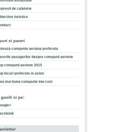
nformatii ambasade
mpresii de calatorie
biective turistice
ontact
puri si pareri
oteaza compania aeriana preferata
arerile pasagerilor despre companii aeriene
op companii aeriene 2015
op locuri preferate in avion
ea mai buna companie low cost
 gasiti si pe:
oogle+
acebook
wsletter