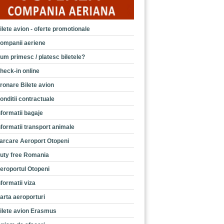
ilete avion - oferte promotionale
ompanii aeriene
um primesc / platesc biletele?
heck-in online
ronare Bilete avion
onditii contractuale
nformatii bagaje
nformatii transport animale
arcare Aeroport Otopeni
uty free Romania
eroportul Otopeni
nformatii viza
arta aeroporturi
ilete avion Erasmus