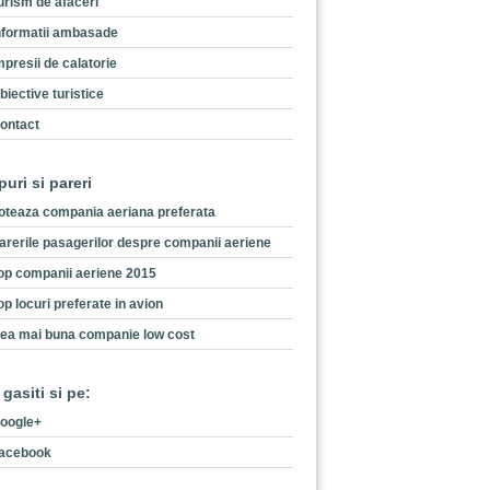
urism de afaceri
nformatii ambasade
mpresii de calatorie
biective turistice
ontact
puri si pareri
oteaza compania aeriana preferata
arerile pasagerilor despre companii aeriene
op companii aeriene 2015
op locuri preferate in avion
ea mai buna companie low cost
 gasiti si pe:
oogle+
acebook