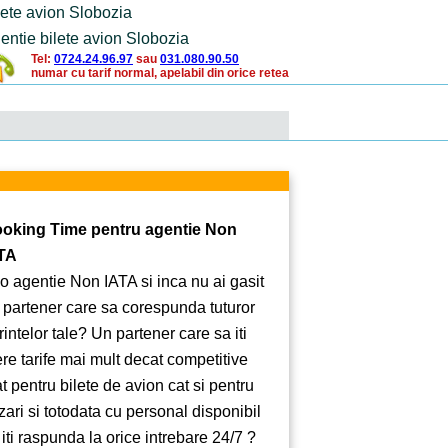
lete avion Slobozia
entie bilete avion Slobozia
Tel:
0724.24.96.97
sau
031.080.90.50
numar cu tarif normal, apelabil din orice retea
oking Time pentru agentie Non
TA
 o agentie Non IATA si inca nu ai gasit
 partener care sa corespunda tuturor
rintelor tale? Un partener care sa iti
ere tarife mai mult decat competitive
at pentru bilete de avion cat si pentru
zari si totodata cu personal disponibil
 iti raspunda la orice intrebare 24/7 ?