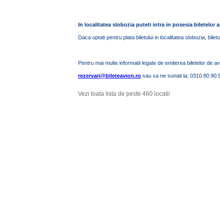
In localitatea slobozia puteti intra in posesia biletelor a
Daca optati pentru plata biletului in localitatea slobozia, bile
Pentru mai multe informatii legate de emiterea biletelor de a
rezervari@bileteavion.ro
sau sa ne sunati la: 0310.80.90.
Vezi toata lista de peste 460 locatii