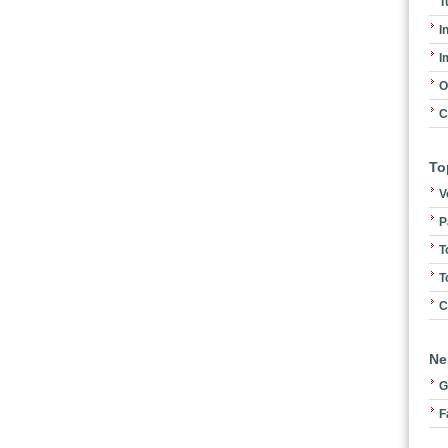
T
I
I
O
C
To
V
P
T
T
C
Ne
G
F