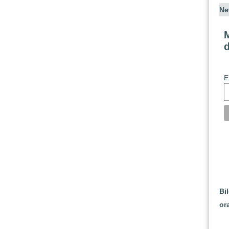
Ne
M
E
Bi
or