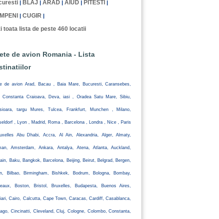
uresti
BLAJ
ARAD
AIUD
PITESTI
|
|
|
|
|
MPENI
CUGIR
|
|
i toata lista de peste 460 locatii
lete de avion Romania - Lista
stinatiilor
te de avion Arad, Bacau , Baia Mare, Bucuresti, Caransebes,
, Constanta Craioava, Deva, iasi , Oradea Satu Mare, Sibiu,
isioara, targu Mures, Tulcea, Frankfurt, Munchen , Milano,
eldorf , Lyon , Madrid, Roma , Barcelona , Londra , Nice , Paris
uxelles Abu Dhabi, Accra, Al Ain, Alexandria, Alger, Almaty,
an, Amsterdam, Ankara, Antalya, Atena, Atlanta, Auckland,
ain, Baku, Bangkok, Barcelona, Beijing, Beirut, Belgrad, Bergen,
lin, Bilbao, Birmingham, Bishkek, Bodrum, Bologna, Bombay,
eaux, Boston, Bristol, Bruxelles, Budapesta, Buenos Aires,
iari, Cairo, Calcutta, Cape Town, Caracas, Cardiff, Casablanca,
ago, Cincinatti, Cleveland, Cluj, Cologne, Colombo, Constanta,