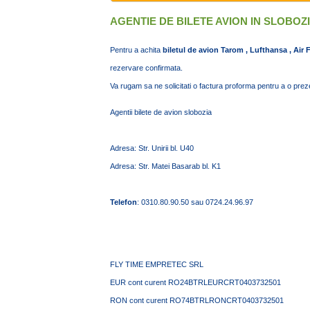
AGENTIE DE BILETE AVION IN SLOBOZ
Pentru a achita
biletul de avion Tarom , Lufthansa , Air
rezervare confirmata.
Va rugam sa ne solicitati o factura proforma pentru a o preze
Agentii bilete de avion slobozia
Adresa: Str. Unirii bl. U40
Adresa: Str. Matei Basarab bl. K1
Telefon
: 0310.80.90.50 sau 0724.24.96.97
FLY TIME EMPRETEC SRL
EUR cont curent RO24BTRLEURCRT0403732501
RON cont curent RO74BTRLRONCRT0403732501