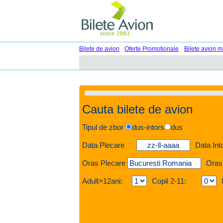
Bilete de avion
Oferte Promotionale
Bilete avion m
Cauta bilete de avion
Tipul de zbor
dus-intors
dus
Data Plecare
Data Int
Oras Plecare
Oras
Adult>12ani:
Copil 2-11: