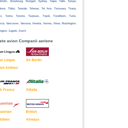
kholm, Strasbourg, Stuttgart, Sydney, Taipei, Tallin, Tampa,
kent, Tbilisi, Teeside, Teheran, Tel Aviv, Timisoara, Tirana,
yo, Torino, Toronto, Toulouse, Tripoli, Trondheim, Tunis,
ncia, Vancouver, Varsovia, Venetia, Verona, Viena, Washington,
ington, Zagreb, Zurich
lete avion Companii aeriene
er Lingus
Air Berlin
rish Airlines
ir France
Alitalia
ustrian
British
irlines
Airways