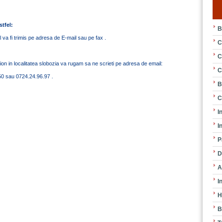
stfel:
B
tul va fi trimis pe adresa de E-mail sau pe fax .
C
C
vion in localitatea slobozia va rugam sa ne scrieti pe adresa de email:
C
50 sau 0724.24.96.97 .
B
C
I
I
P
D
A
I
H
B