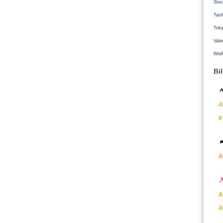
Stoc
Tash
Tok
Vale
Well
Bi
A
I
A
A
A