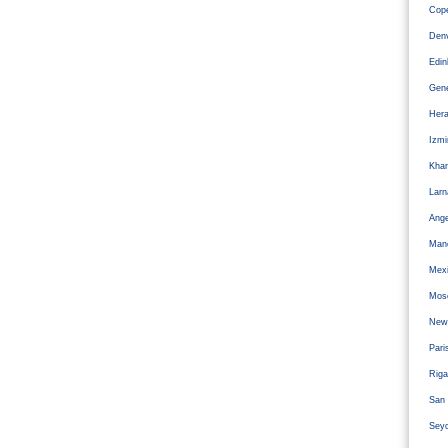
Cope
Den
Edi
Gen
Hera
Izm
Kha
Larn
Ange
Man
Mexi
Mos
Newc
Pari
Riga
San 
Sey