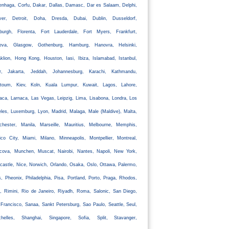
nhaga, Corfu, Dakar, Dallas, Damasc, Dar es Salaam, Delphi,
ver, Detroit, Doha, Dresda, Dubai, Dublin, Dusseldorf,
nburgh, Florenta, Fort Lauderdale, Fort Myers, Frankfurt,
eva, Glasgow, Gothenburg, Hamburg, Hanovra, Helsinki,
klion, Hong Kong, Houston, Iasi, Ibiza, Islamabad, Istanbul,
ir, Jakarta, Jeddah, Johannesburg, Karachi, Kathmandu,
rtoum, Kiev, Koln, Kuala Lumpur, Kuwait, Lagos, Lahore,
aca, Larnaca, Las Vegas, Leipzig, Lima, Lisabona, Londra, Los
les, Luxemburg, Lyon, Madrid, Malaga, Male (Maldive), Malta,
chester, Manila, Marseille, Mauritius, Melbourne, Memphis,
co City, Miami, Milano, Minneapolis, Montpellier, Montreal,
cova, Munchen, Muscat, Nairobi, Nantes, Napoli, New York,
astle, Nice, Norwich, Orlando, Osaka, Oslo, Ottawa, Palermo,
s, Pheonix, Philadelphia, Pisa, Portland, Porto, Praga, Rhodos,
, Rimini, Rio de Janeiro, Riyadh, Roma, Salonic, San Diego,
Francisco, Sanaa, Sankt Petersburg, Sao Paulo, Seattle, Seul,
chelles, Shanghai, Singapore, Sofia, Split, Stavanger,