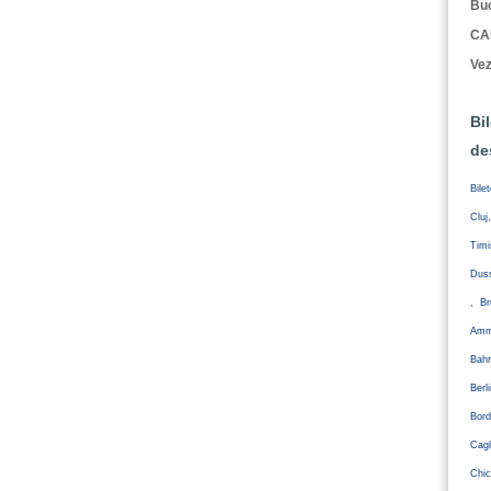
Buc
CA
Vez
Bi
de
Bile
Cluj
Tim
Duss
, Br
Amm
Bahr
Ber
Bord
Cagl
Chic