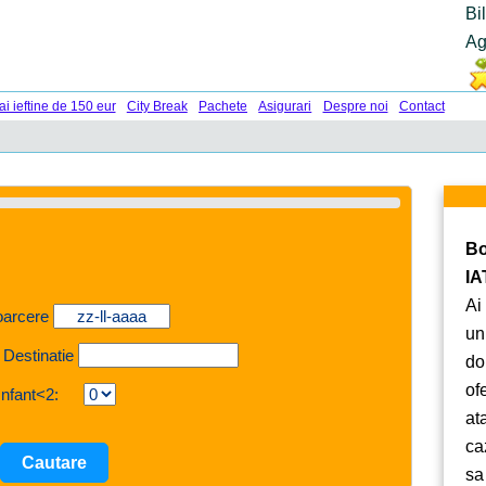
Bi
Ag
ai ieftine de 150 eur
City Break
Pachete
Asigurari
Despre noi
Contact
Bo
IA
Ai
oarcere
un
 Destinatie
do
of
Infant<2:
at
ca
sa