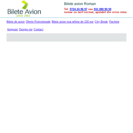
Bilete avion Roman
Tel:
0724.24.96.97
sau
031.080.90.50
numar cu tarif normal, apelabil din orice retea
Bilete de avion
Oferte Promotionale
Bilete avion mai ieftine de 150 eur
City Break
Pachete
Asigurari
Despre noi
Contact