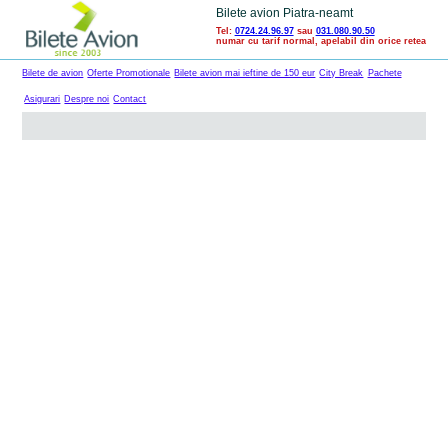
Bilete avion Piatra-neamt
Tel:
0724.24.96.97
sau
031.080.90.50
numar cu tarif normal, apelabil din orice retea
Bilete de avion
Oferte Promotionale
Bilete avion mai ieftine de 150 eur
City Break
Pachete
Asigurari
Despre noi
Contact