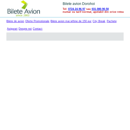
Bilete avion Dorohoi
Tel:
0724.24.96.97
sau
031.080.90.50
numar cu tarif normal, apelabil din orice retea
Bilete de avion
Oferte Promotionale
Bilete avion mai ieftine de 150 eur
City Break
Pachete
Asigurari
Despre noi
Contact