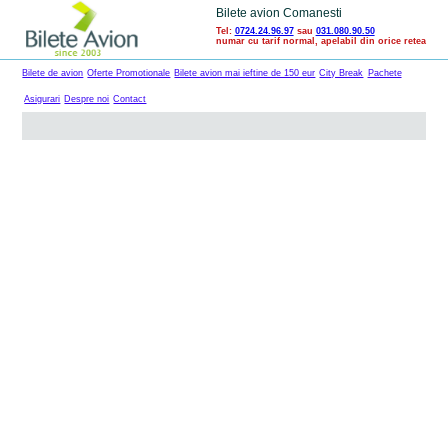
Bilete avion Comanesti
Tel:
0724.24.96.97
sau
031.080.90.50
numar cu tarif normal, apelabil din orice retea
Bilete de avion
Oferte Promotionale
Bilete avion mai ieftine de 150 eur
City Break
Pachete
Asigurari
Despre noi
Contact