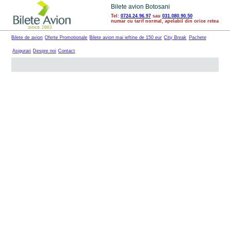
Bilete avion Botosani
Tel:
0724.24.96.97
sau
031.080.90.50
numar cu tarif normal, apelabil din orice retea
Bilete de avion
Oferte Promotionale
Bilete avion mai ieftine de 150 eur
City Break
Pachete
Asigurari
Despre noi
Contact