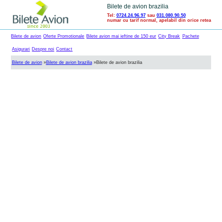
Bilete de avion brazilia
Tel:
0724.24.96.97
sau
031.080.90.50
numar cu tarif normal, apelabil din orice retea
Bilete de avion
Oferte Promotionale
Bilete avion mai ieftine de 150 eur
City Break
Pachete
Asigurari
Despre noi
Contact
Bilete de avion
»
Bilete de avion brazilia
»
Bilete de avion brazilia