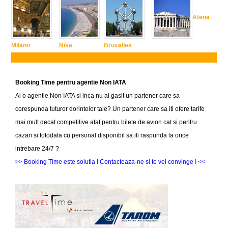
Atena
Milano
Nisa
Bruxelles
Booking Time pentru agentie Non IATA
Ai o agentie Non IATA si inca nu ai gasit un partener care sa
corespunda tuturor dorintelor tale? Un partener care sa iti ofere tarife
mai mult decat competitive atat pentru bilete de avion cat si pentru
cazari si totodata cu personal disponibil sa iti raspunda la orice
intrebare 24/7 ?
>> Booking Time este solutia ! Contacteaza-ne si te vei convinge ! <<