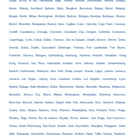
Dhabi, Accra, Al Ain, Alexandria, Alger, Almaty, Amman, Amsterdam, Ankara, Antalya,
Atena, Atlanta, Auckland, Bahrain, Baku, Bangkok, Barcelona, Beijing, Beirut, Belgrad,
Bergen, Berlin, Bilbao, Birmingham, Bishkek, Bodrum, Bologna, Bombay, Bordeaux, Boston,
Bristol, Bruxelles, Budapesta, Buenos Aires, Cagliari, Cairo, Calcutta, Cape Town, Caracas,
Cardiff, Casablanca, Chicago, Cincinatti, Cleveland, Cluj, Cologne, Colombo, Constanta,
Copenhaga, Corfu, Dakar, Dallas, Damasc, Dar es Salaam, Delphi, Denver, Detroit, Doha,
Dresda, Dubai, Dublin, Dusseldorf, Edinburgh, Florenta, Fort Lauderdale, Fort Myers,
Frankfurt, Geneva, Glasgow, Gothenburg, Hamburg, Hanovra, Helsinki, Heraklion, Hong
Kong, Houston, Iasi, Ibiza, Islamabad, Istanbul, Izmir, Jakarta, Jeddah, Johannesburg,
Karachi, Kathmandu, Khartoum, Kiev, Koln, Kuala Lumpur, Kuwait, Lagos, Lahore, Larnaca,
Larnaca, Las Vegas, Leipzig, Lima, Lisabona, Londra, Los Angeles, Luxemburg, Lyon,
Madrid, Malaga, Male (Maldive), Malta, Manchester, Manila, Marseille, Mauritius, Melbourne,
Memphis, Mexico City, Miami, Milano, Minneapolis, Montpellier, Montreal, Moscova,
Munchen, Muscat, Nairobi, Nantes, Napoli, New York, Newcastle, Nice, Norwich, Orlando,
Osaka, Oslo, Ottawa, Palermo, Paris, Pheonix, Philadelphia, Pisa, Portland, Porto, Praga,
Rhodos, Riga, Rimini, Rio de Janeiro, Riyadh, Roma, Salonic, San Diego, San Francisco,
Sanaa, Sankt Petersburg, Sao Paulo, Seattle, Seul, Seychelles, Shanghai, Singapore, Sofia,
Split, Stavanger, Stockholm, Strasbourg, Stuttgart, Sydney, Taipei, Tallin, Tampa, Tashkent,