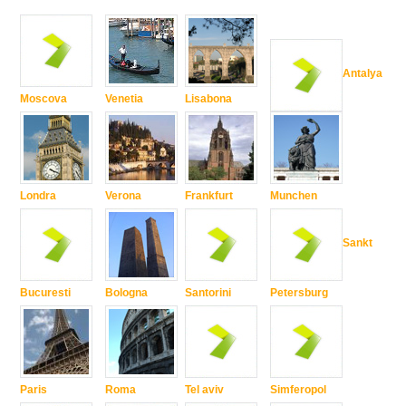
Antalya
Moscova
Venetia
Lisabona
Londra
Verona
Frankfurt
Munchen
Sankt
Bucuresti
Bologna
Santorini
Petersburg
Paris
Roma
Tel aviv
Simferopol