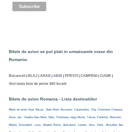
Bilete de avion se pot plati in urmatoarele orase din
Romania:
Bucuresti
BLAJ
ARAD
AIUD
PITESTI
CAMPENI
CUGIR
|
|
|
|
|
|
|
Vezi toata lista de peste 460 locatii
Bilete de avion Romania - Lista destinatiilor
Bilete de avion Arad, Bacau , Baia Mare, Bucuresti, Caransebes, Cluj, Constanta Craioava,
Deva, iasi , Oradea Satu Mare, Sibiu, Timisioara, targu Mures, Tulcea, Frankfurt, Munchen ,
Milano, Dusseldorf , Lyon , Madrid, Roma , Barcelona , Londra , Nice , Paris , Bruxelles Abu