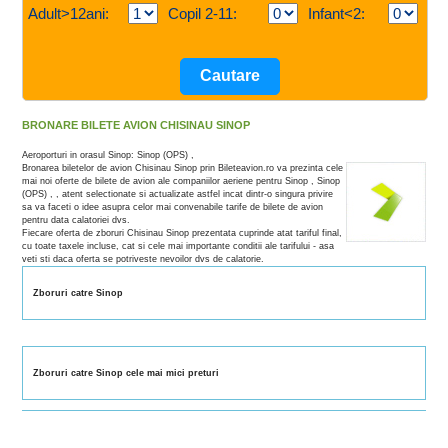
Adult>12ani:
Copil 2-11:
Infant<2:
BRONARE BILETE AVION CHISINAU SINOP
Aeroporturi in orasul Sinop: Sinop (OPS) ,
Bronarea biletelor de avion Chisinau Sinop prin Bileteavion.ro va prezinta cele
mai noi oferte de bilete de avion ale companiilor aeriene pentru Sinop , Sinop
(OPS) , , atent selectionate si actualizate astfel incat dintr-o singura privire
sa va faceti o idee asupra celor mai convenabile tarife de bilete de avion
pentru data calatoriei dvs.
Fiecare oferta de zboruri Chisinau Sinop prezentata cuprinde atat tariful final,
cu toate taxele incluse, cat si cele mai importante conditii ale tarifului - asa
veti sti daca oferta se potriveste nevoilor dvs de calatorie.
Zboruri catre Sinop
Zboruri catre Sinop cele mai mici preturi