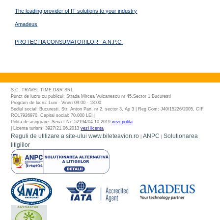
The leading provider of IT solutions to your industry
Amadeus
PROTECTIA CONSUMATORILOR - A.N.P.C.
S.C. TRAVEL TIME D&R SRL
Punct de lucru cu publicul: Strada Mircea Vulcanescu nr 45,Sector 1 Bucuresti
Program de lucru: Luni - Vineri 09:00 - 18:00
Sediul social: Bucuresti, Str. Anton Pan, nr 2, sector 3, Ap 3 | Reg Com: J40/15226/2005, CIF
RO17926970, Capital social: 70.000 LEI |
Polita de asigurare: Seria I Nr: 52194/04.10.2019
vezi polita
| Licenta turism: 3927/21.06.2013
vezi licenta
Reguli de utilizare a site-ului www.bileteavion.ro
ANPC
Solutionarea
|
|
litigiilor