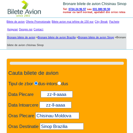
Bronare bilete de avion Chisinau Sinop
Tel:
0724.24.96.97
sau
031.080.90.50
numar cu tarif normal, apelabil din orice retea
Bilete de avion
Oferte Promotionale
Bilete avion mai ieftine de 150 eur
City Break
Pachete
Asigurari
Despre noi
Contact
Bronare bilete de avion
»
Bronare bilete de avion Brazilia
»
Bronare bilete de avion Sinop
»
Bronare
bilete de avion chisinau Sinop
Cauta bilete de avion
Tipul de zbor
dus-intors
dus
Data Plecare
Data Intoarcere
Oras Plecare
Oras Destinatie