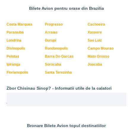
Bilete Avion pentru orase din Brazilia
Costa Marques
Progresso
Cachoeira
Paranaiba
Arraias
Xanxere
Londrina
Gurupi
Sao Luiz
Divinopolis
Rondonopolis
Campo Mourao
Pelotas
Barra Do Garcas
Mato Grosso
Ipiranga
Sorocaba
Joacaba
Florianopolis
Santa Terezinha
Zbor Chisinau Sinop? - Informatii utile de la calatori
.
Bronare Bilete Avion topul destinatiilor