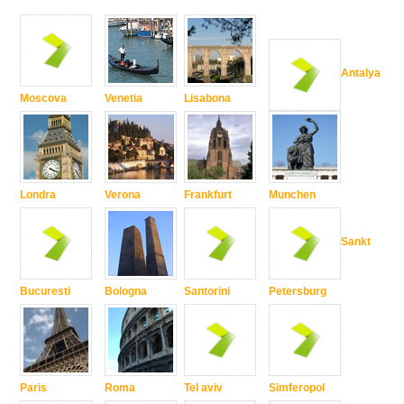
Antalya
Moscova
Venetia
Lisabona
Londra
Verona
Frankfurt
Munchen
Sankt
Bucuresti
Bologna
Santorini
Petersburg
Paris
Roma
Tel aviv
Simferopol