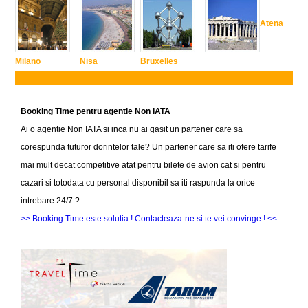
Atena
Milano
Nisa
Bruxelles
Booking Time pentru agentie Non IATA
Ai o agentie Non IATA si inca nu ai gasit un partener care sa
corespunda tuturor dorintelor tale? Un partener care sa iti ofere tarife
mai mult decat competitive atat pentru bilete de avion cat si pentru
cazari si totodata cu personal disponibil sa iti raspunda la orice
intrebare 24/7 ?
>> Booking Time este solutia ! Contacteaza-ne si te vei convinge ! <<