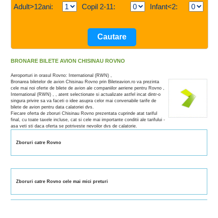
Adult>12ani:
Copil 2-11:
Infant<2:
BRONARE BILETE AVION CHISINAU ROVNO
Aeroporturi in orasul Rovno: International (RWN) ,
Bronarea biletelor de avion Chisinau Rovno prin Bileteavion.ro va prezinta
cele mai noi oferte de bilete de avion ale companiilor aeriene pentru Rovno ,
International (RWN) , , atent selectionate si actualizate astfel incat dintr-o
singura privire sa va faceti o idee asupra celor mai convenabile tarife de
bilete de avion pentru data calatoriei dvs.
Fiecare oferta de zboruri Chisinau Rovno prezentata cuprinde atat tariful
final, cu toate taxele incluse, cat si cele mai importante conditii ale tarifului -
asa veti sti daca oferta se potriveste nevoilor dvs de calatorie.
Zboruri catre Rovno
Zboruri catre Rovno cele mai mici preturi