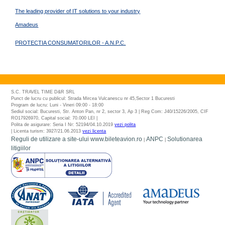
The leading provider of IT solutions to your industry
Amadeus
PROTECTIA CONSUMATORILOR - A.N.P.C.
S.C. TRAVEL TIME D&R SRL
Punct de lucru cu publicul: Strada Mircea Vulcanescu nr 45,Sector 1 Bucuresti
Program de lucru: Luni - Vineri 09:00 - 18:00
Sediul social: Bucuresti, Str. Anton Pan, nr 2, sector 3, Ap 3 | Reg Com: J40/15226/2005, CIF
RO17926970, Capital social: 70.000 LEI |
Polita de asigurare: Seria I Nr: 52194/04.10.2019
vezi polita
| Licenta turism: 3927/21.06.2013
vezi licenta
Reguli de utilizare a site-ului www.bileteavion.ro
ANPC
Solutionarea
|
|
litigiilor