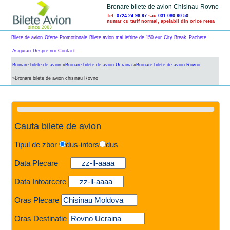
Bronare bilete de avion Chisinau Rovno
Tel:
0724.24.96.97
sau
031.080.90.50
numar cu tarif normal, apelabil din orice retea
Bilete de avion
Oferte Promotionale
Bilete avion mai ieftine de 150 eur
City Break
Pachete
Asigurari
Despre noi
Contact
Bronare bilete de avion
»
Bronare bilete de avion Ucraina
»
Bronare bilete de avion Rovno
»
Bronare bilete de avion chisinau Rovno
Cauta bilete de avion
Tipul de zbor
dus-intors
dus
Data Plecare
Data Intoarcere
Oras Plecare
Oras Destinatie