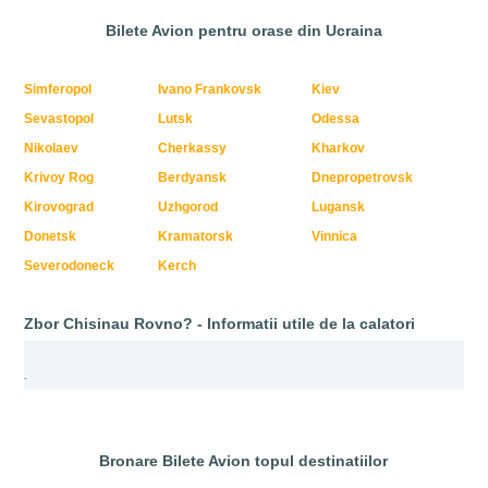
Bilete Avion pentru orase din Ucraina
Simferopol
Ivano Frankovsk
Kiev
Sevastopol
Lutsk
Odessa
Nikolaev
Cherkassy
Kharkov
Krivoy Rog
Berdyansk
Dnepropetrovsk
Kirovograd
Uzhgorod
Lugansk
Donetsk
Kramatorsk
Vinnica
Severodoneck
Kerch
Zbor Chisinau Rovno? - Informatii utile de la calatori
.
Bronare Bilete Avion topul destinatiilor