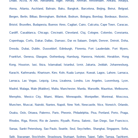
Dhabi, Accra, Al Ain, Alexandria, Alger, Almaty, Amman, Amsterdam, Ankara, Antalya,
Atena, Atlanta, Auckland, Bahrain, Baku, Bangkok, Barcelona, Beijing, Beirut, Belgrad,
Bergen, Berlin, Bilbao, Birmingham, Bishkek, Bodrum, Bologna, Bombay, Bordeaux, Boston,
Bristol, Bruxelles, Budapesta, Buenos Aires, Cagliari, Cairo, Calcutta, Cape Town, Caracas,
Cardiff, Casablanca, Chicago, Cincinatti, Cleveland, Cluj, Cologne, Colombo, Constanta,
Copenhaga, Corfu, Dakar, Dallas, Damasc, Dar es Salaam, Delphi, Denver, Detroit, Doha,
Dresda, Dubai, Dublin, Dusseldorf, Edinburgh, Florenta, Fort Lauderdale, Fort Myers,
Frankfurt, Geneva, Glasgow, Gothenburg, Hamburg, Hanovra, Helsinki, Heraklion, Hong
Kong, Houston, Iasi, Ibiza, Islamabad, Istanbul, Izmir, Jakarta, Jeddah, Johannesburg,
Karachi, Kathmandu, Khartoum, Kiev, Koln, Kuala Lumpur, Kuwait, Lagos, Lahore, Larnaca,
Larnaca, Las Vegas, Leipzig, Lima, Lisabona, Londra, Los Angeles, Luxemburg, Lyon,
Madrid, Malaga, Male (Maldive), Malta, Manchester, Manila, Marseille, Mauritius, Melbourne,
Memphis, Mexico City, Miami, Milano, Minneapolis, Montpellier, Montreal, Moscova,
Munchen, Muscat, Nairobi, Nantes, Napoli, New York, Newcastle, Nice, Norwich, Orlando,
Osaka, Oslo, Ottawa, Palermo, Paris, Pheonix, Philadelphia, Pisa, Portland, Porto, Praga,
Rhodos, Riga, Rimini, Rio de Janeiro, Riyadh, Roma, Salonic, San Diego, San Francisco,
Sanaa, Sankt Petersburg, Sao Paulo, Seattle, Seul, Seychelles, Shanghai, Singapore, Sofia,
Split, Stavanger, Stockholm, Strasbourg, Stuttgart, Sydney, Taipei, Tallin, Tampa, Tashkent,