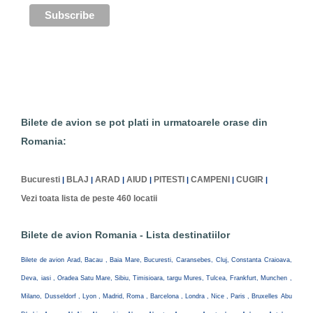
Bilete de avion se pot plati in urmatoarele orase din
Romania:
Bucuresti
BLAJ
ARAD
AIUD
PITESTI
CAMPENI
CUGIR
|
|
|
|
|
|
|
Vezi toata lista de peste 460 locatii
Bilete de avion Romania - Lista destinatiilor
Bilete de avion Arad, Bacau , Baia Mare, Bucuresti, Caransebes, Cluj, Constanta Craioava,
Deva, iasi , Oradea Satu Mare, Sibiu, Timisioara, targu Mures, Tulcea, Frankfurt, Munchen ,
Milano, Dusseldorf , Lyon , Madrid, Roma , Barcelona , Londra , Nice , Paris , Bruxelles Abu