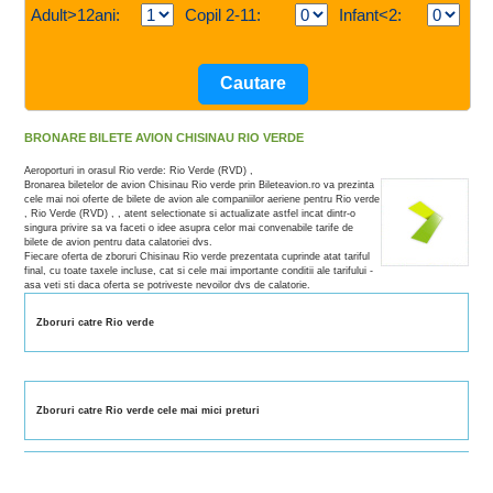
Adult>12ani:
Copil 2-11:
Infant<2:
BRONARE BILETE AVION CHISINAU RIO VERDE
Aeroporturi in orasul Rio verde: Rio Verde (RVD) ,
Bronarea biletelor de avion Chisinau Rio verde prin Bileteavion.ro va prezinta
cele mai noi oferte de bilete de avion ale companiilor aeriene pentru Rio verde
, Rio Verde (RVD) , , atent selectionate si actualizate astfel incat dintr-o
singura privire sa va faceti o idee asupra celor mai convenabile tarife de
bilete de avion pentru data calatoriei dvs.
Fiecare oferta de zboruri Chisinau Rio verde prezentata cuprinde atat tariful
final, cu toate taxele incluse, cat si cele mai importante conditii ale tarifului -
asa veti sti daca oferta se potriveste nevoilor dvs de calatorie.
Zboruri catre Rio verde
Zboruri catre Rio verde cele mai mici preturi