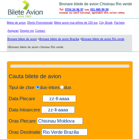
Bronare bilete de avion Chisinau Rio verde
Tel:
0724.24.96.97
sau
031.080.90.50
numar cu tarif normal, apelabil din orice retea
Bilete de avion
Oferte Promotionale
Bilete avion mai ieftine de 150 eur
City Break
Pachete
Asigurari
Despre noi
Contact
Bronare bilete de avion
»
Bronare bilete de avion Brazilia
»
Bronare bilete de avion Rio verde
»
Bronare bilete de avion chisinau Rio verde
Cauta bilete de avion
Tipul de zbor
dus-intors
dus
Data Plecare
Data Intoarcere
Oras Plecare
Oras Destinatie