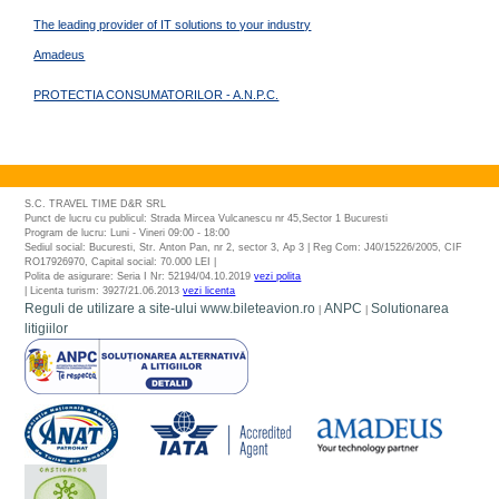
The leading provider of IT solutions to your industry
Amadeus
PROTECTIA CONSUMATORILOR - A.N.P.C.
S.C. TRAVEL TIME D&R SRL
Punct de lucru cu publicul: Strada Mircea Vulcanescu nr 45,Sector 1 Bucuresti
Program de lucru: Luni - Vineri 09:00 - 18:00
Sediul social: Bucuresti, Str. Anton Pan, nr 2, sector 3, Ap 3 | Reg Com: J40/15226/2005, CIF
RO17926970, Capital social: 70.000 LEI |
Polita de asigurare: Seria I Nr: 52194/04.10.2019
vezi polita
| Licenta turism: 3927/21.06.2013
vezi licenta
Reguli de utilizare a site-ului www.bileteavion.ro
ANPC
Solutionarea
|
|
litigiilor