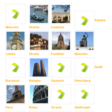
Antalya
Moscova
Venetia
Lisabona
Londra
Verona
Frankfurt
Munchen
Sankt
Bucuresti
Bologna
Santorini
Petersburg
Paris
Roma
Tel aviv
Simferopol