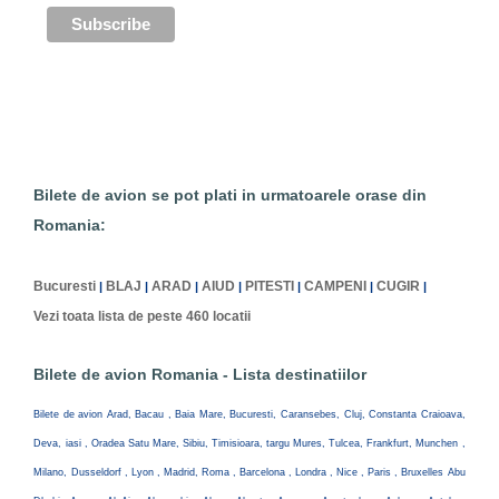
Bilete de avion se pot plati in urmatoarele orase din
Romania:
Bucuresti
BLAJ
ARAD
AIUD
PITESTI
CAMPENI
CUGIR
|
|
|
|
|
|
|
Vezi toata lista de peste 460 locatii
Bilete de avion Romania - Lista destinatiilor
Bilete de avion Arad, Bacau , Baia Mare, Bucuresti, Caransebes, Cluj, Constanta Craioava,
Deva, iasi , Oradea Satu Mare, Sibiu, Timisioara, targu Mures, Tulcea, Frankfurt, Munchen ,
Milano, Dusseldorf , Lyon , Madrid, Roma , Barcelona , Londra , Nice , Paris , Bruxelles Abu