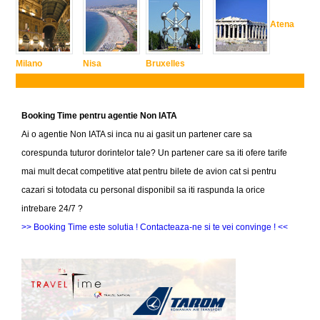
Atena
Milano
Nisa
Bruxelles
Booking Time pentru agentie Non IATA
Ai o agentie Non IATA si inca nu ai gasit un partener care sa
corespunda tuturor dorintelor tale? Un partener care sa iti ofere tarife
mai mult decat competitive atat pentru bilete de avion cat si pentru
cazari si totodata cu personal disponibil sa iti raspunda la orice
intrebare 24/7 ?
>> Booking Time este solutia ! Contacteaza-ne si te vei convinge ! <<