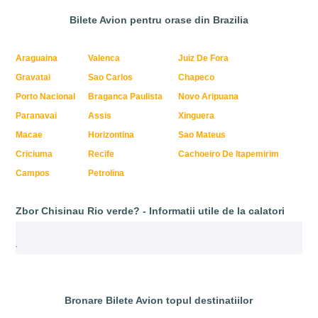
Bilete Avion pentru orase din Brazilia
Araguaina
Valenca
Juiz De Fora
Gravatai
Sao Carlos
Chapeco
Porto Nacional
Braganca Paulista
Novo Aripuana
Paranavai
Assis
Xinguera
Macae
Horizontina
Sao Mateus
Criciuma
Recife
Cachoeiro De Itapemirim
Campos
Petrolina
Zbor Chisinau Rio verde? - Informatii utile de la calatori
.
Bronare Bilete Avion topul destinatiilor