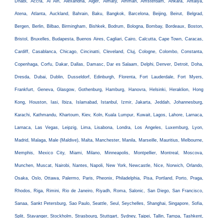
Dhabi, Accra, Al Ain, Alexandria, Alger, Almaty, Amman, Amsterdam, Ankara, Antalya,
Atena, Atlanta, Auckland, Bahrain, Baku, Bangkok, Barcelona, Beijing, Beirut, Belgrad,
Bergen, Berlin, Bilbao, Birmingham, Bishkek, Bodrum, Bologna, Bombay, Bordeaux, Boston,
Bristol, Bruxelles, Budapesta, Buenos Aires, Cagliari, Cairo, Calcutta, Cape Town, Caracas,
Cardiff, Casablanca, Chicago, Cincinatti, Cleveland, Cluj, Cologne, Colombo, Constanta,
Copenhaga, Corfu, Dakar, Dallas, Damasc, Dar es Salaam, Delphi, Denver, Detroit, Doha,
Dresda, Dubai, Dublin, Dusseldorf, Edinburgh, Florenta, Fort Lauderdale, Fort Myers,
Frankfurt, Geneva, Glasgow, Gothenburg, Hamburg, Hanovra, Helsinki, Heraklion, Hong
Kong, Houston, Iasi, Ibiza, Islamabad, Istanbul, Izmir, Jakarta, Jeddah, Johannesburg,
Karachi, Kathmandu, Khartoum, Kiev, Koln, Kuala Lumpur, Kuwait, Lagos, Lahore, Larnaca,
Larnaca, Las Vegas, Leipzig, Lima, Lisabona, Londra, Los Angeles, Luxemburg, Lyon,
Madrid, Malaga, Male (Maldive), Malta, Manchester, Manila, Marseille, Mauritius, Melbourne,
Memphis, Mexico City, Miami, Milano, Minneapolis, Montpellier, Montreal, Moscova,
Munchen, Muscat, Nairobi, Nantes, Napoli, New York, Newcastle, Nice, Norwich, Orlando,
Osaka, Oslo, Ottawa, Palermo, Paris, Pheonix, Philadelphia, Pisa, Portland, Porto, Praga,
Rhodos, Riga, Rimini, Rio de Janeiro, Riyadh, Roma, Salonic, San Diego, San Francisco,
Sanaa, Sankt Petersburg, Sao Paulo, Seattle, Seul, Seychelles, Shanghai, Singapore, Sofia,
Split, Stavanger, Stockholm, Strasbourg, Stuttgart, Sydney, Taipei, Tallin, Tampa, Tashkent,