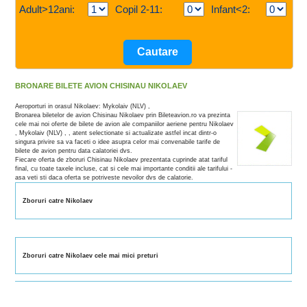
Adult>12ani:
Copil 2-11:
Infant<2:
BRONARE BILETE AVION CHISINAU NIKOLAEV
Aeroporturi in orasul Nikolaev: Mykolaiv (NLV) ,
Bronarea biletelor de avion Chisinau Nikolaev prin Bileteavion.ro va prezinta
cele mai noi oferte de bilete de avion ale companiilor aeriene pentru Nikolaev
, Mykolaiv (NLV) , , atent selectionate si actualizate astfel incat dintr-o
singura privire sa va faceti o idee asupra celor mai convenabile tarife de
bilete de avion pentru data calatoriei dvs.
Fiecare oferta de zboruri Chisinau Nikolaev prezentata cuprinde atat tariful
final, cu toate taxele incluse, cat si cele mai importante conditii ale tarifului -
asa veti sti daca oferta se potriveste nevoilor dvs de calatorie.
Zboruri catre Nikolaev
Zboruri catre Nikolaev cele mai mici preturi