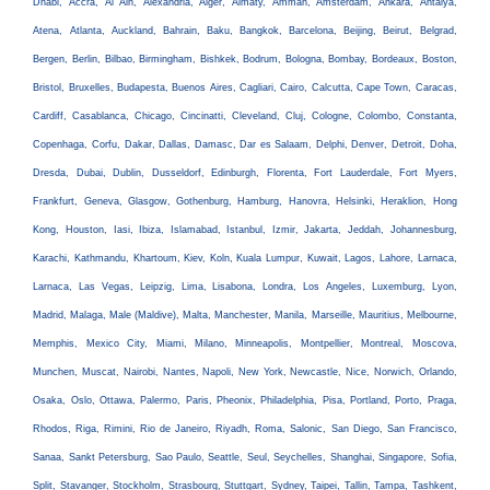
Dhabi, Accra, Al Ain, Alexandria, Alger, Almaty, Amman, Amsterdam, Ankara, Antalya,
Atena, Atlanta, Auckland, Bahrain, Baku, Bangkok, Barcelona, Beijing, Beirut, Belgrad,
Bergen, Berlin, Bilbao, Birmingham, Bishkek, Bodrum, Bologna, Bombay, Bordeaux, Boston,
Bristol, Bruxelles, Budapesta, Buenos Aires, Cagliari, Cairo, Calcutta, Cape Town, Caracas,
Cardiff, Casablanca, Chicago, Cincinatti, Cleveland, Cluj, Cologne, Colombo, Constanta,
Copenhaga, Corfu, Dakar, Dallas, Damasc, Dar es Salaam, Delphi, Denver, Detroit, Doha,
Dresda, Dubai, Dublin, Dusseldorf, Edinburgh, Florenta, Fort Lauderdale, Fort Myers,
Frankfurt, Geneva, Glasgow, Gothenburg, Hamburg, Hanovra, Helsinki, Heraklion, Hong
Kong, Houston, Iasi, Ibiza, Islamabad, Istanbul, Izmir, Jakarta, Jeddah, Johannesburg,
Karachi, Kathmandu, Khartoum, Kiev, Koln, Kuala Lumpur, Kuwait, Lagos, Lahore, Larnaca,
Larnaca, Las Vegas, Leipzig, Lima, Lisabona, Londra, Los Angeles, Luxemburg, Lyon,
Madrid, Malaga, Male (Maldive), Malta, Manchester, Manila, Marseille, Mauritius, Melbourne,
Memphis, Mexico City, Miami, Milano, Minneapolis, Montpellier, Montreal, Moscova,
Munchen, Muscat, Nairobi, Nantes, Napoli, New York, Newcastle, Nice, Norwich, Orlando,
Osaka, Oslo, Ottawa, Palermo, Paris, Pheonix, Philadelphia, Pisa, Portland, Porto, Praga,
Rhodos, Riga, Rimini, Rio de Janeiro, Riyadh, Roma, Salonic, San Diego, San Francisco,
Sanaa, Sankt Petersburg, Sao Paulo, Seattle, Seul, Seychelles, Shanghai, Singapore, Sofia,
Split, Stavanger, Stockholm, Strasbourg, Stuttgart, Sydney, Taipei, Tallin, Tampa, Tashkent,