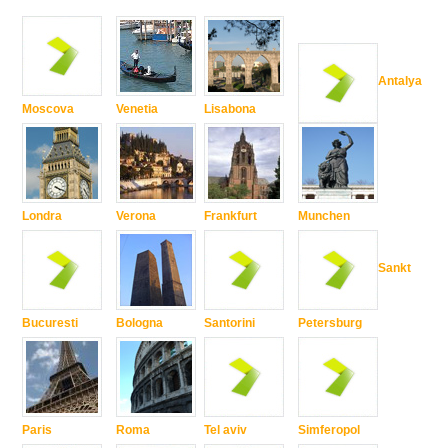
Antalya
Moscova
Venetia
Lisabona
Londra
Verona
Frankfurt
Munchen
Sankt
Bucuresti
Bologna
Santorini
Petersburg
Paris
Roma
Tel aviv
Simferopol