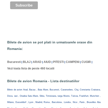
Bilete de avion se pot plati in urmatoarele orase din
Romania:
Bucuresti
BLAJ
ARAD
AIUD
PITESTI
CAMPENI
CUGIR
|
|
|
|
|
|
|
Vezi toata lista de peste 460 locatii
Bilete de avion Romania - Lista destinatiilor
Bilete de avion Arad, Bacau , Baia Mare, Bucuresti, Caransebes, Cluj, Constanta Craioava,
Deva, iasi , Oradea Satu Mare, Sibiu, Timisioara, targu Mures, Tulcea, Frankfurt, Munchen ,
Milano, Dusseldorf , Lyon , Madrid, Roma , Barcelona , Londra , Nice , Paris , Bruxelles Abu