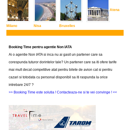
Atena
Milano
Nisa
Bruxelles
Booking Time pentru agentie Non IATA
Ai o agentie Non IATA si inca nu ai gasit un partener care sa
corespunda tuturor dorintelor tale? Un partener care sa iti ofere tarife
mai mult decat competitive atat pentru bilete de avion cat si pentru
cazari si totodata cu personal disponibil sa iti raspunda la orice
intrebare 24/7 ?
>> Booking Time este solutia ! Contacteaza-ne si te vei convinge ! <<