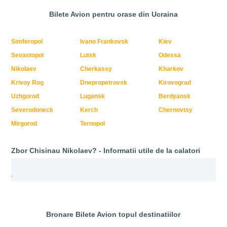
Bilete Avion pentru orase din Ucraina
Simferopol
Ivano Frankovsk
Kiev
Sevastopol
Lutsk
Odessa
Nikolaev
Cherkassy
Kharkov
Krivoy Rog
Dnepropetrovsk
Kirovograd
Uzhgorod
Lugansk
Berdyansk
Severodoneck
Kerch
Chernovtsy
Mirgorod
Ternopol
Zbor Chisinau Nikolaev? - Informatii utile de la calatori
.
Bronare Bilete Avion topul destinatiilor