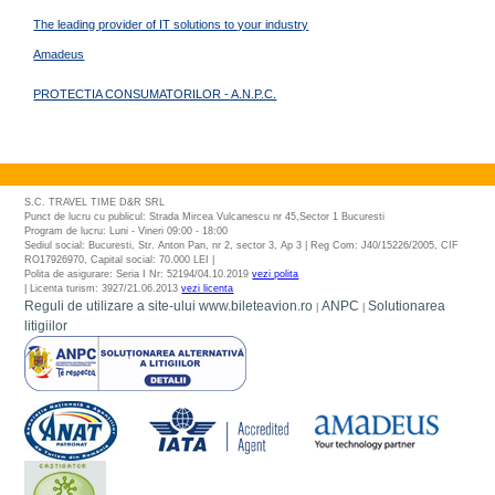
The leading provider of IT solutions to your industry
Amadeus
PROTECTIA CONSUMATORILOR - A.N.P.C.
S.C. TRAVEL TIME D&R SRL
Punct de lucru cu publicul: Strada Mircea Vulcanescu nr 45,Sector 1 Bucuresti
Program de lucru: Luni - Vineri 09:00 - 18:00
Sediul social: Bucuresti, Str. Anton Pan, nr 2, sector 3, Ap 3 | Reg Com: J40/15226/2005, CIF
RO17926970, Capital social: 70.000 LEI |
Polita de asigurare: Seria I Nr: 52194/04.10.2019
vezi polita
| Licenta turism: 3927/21.06.2013
vezi licenta
Reguli de utilizare a site-ului www.bileteavion.ro
ANPC
Solutionarea
|
|
litigiilor