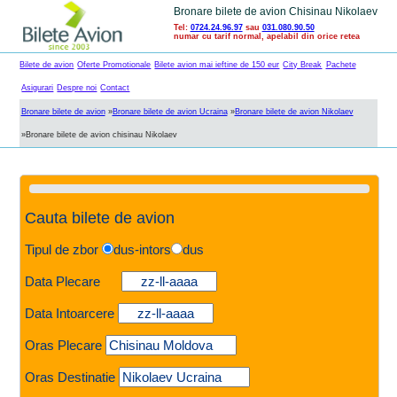
Bronare bilete de avion Chisinau Nikolaev
Tel:
0724.24.96.97
sau
031.080.90.50
numar cu tarif normal, apelabil din orice retea
Bilete de avion
Oferte Promotionale
Bilete avion mai ieftine de 150 eur
City Break
Pachete
Asigurari
Despre noi
Contact
Bronare bilete de avion
»
Bronare bilete de avion Ucraina
»
Bronare bilete de avion Nikolaev
»
Bronare bilete de avion chisinau Nikolaev
Cauta bilete de avion
Tipul de zbor
dus-intors
dus
Data Plecare
Data Intoarcere
Oras Plecare
Oras Destinatie