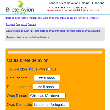
Bronare bilete de avion Chisinau Lisabona
Tel:
0724.24.96.97
sau
031.080.90.50
numar cu tarif normal, apelabil din orice retea
Bilete de avion
Oferte Promotionale
Bilete avion mai ieftine de 150 eur
City Break
Pachete
Asigurari
Despre noi
Contact
Bronare bilete de avion
»
Bronare bilete de avion Portugalia
»
Bronare bilete de avion Lisabona
»
Bronare bilete de avion chisinau Lisabona
Cauta bilete de avion
Tipul de zbor
dus-intors
dus
Data Plecare
Data Intoarcere
Oras Plecare
Oras Destinatie