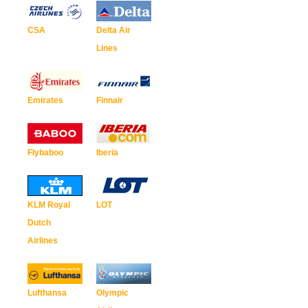
CSA
Delta Air
Lines
Emirates
Finnair
Flybaboo
Iberia
KLM Royal
LOT
Dutch
Airlines
Lufthansa
Olympic