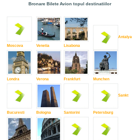
Bronare Bilete Avion topul destinatiilor
Antalya
Moscova
Venetia
Lisabona
Londra
Verona
Frankfurt
Munchen
Sankt
Bucuresti
Bologna
Santorini
Petersburg