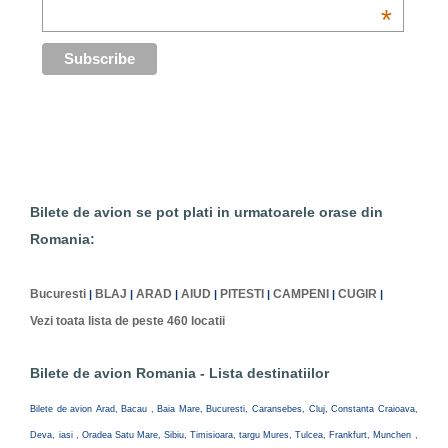
*
Bilete de avion se pot plati in urmatoarele orase din
Romania:
Bucuresti
BLAJ
ARAD
AIUD
PITESTI
CAMPENI
CUGIR
|
|
|
|
|
|
|
Vezi toata lista de peste 460 locatii
Bilete de avion Romania - Lista destinatiilor
Bilete de avion Arad, Bacau , Baia Mare, Bucuresti, Caransebes, Cluj, Constanta Craioava,
Deva, iasi , Oradea Satu Mare, Sibiu, Timisioara, targu Mures, Tulcea, Frankfurt, Munchen ,