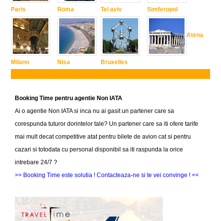
Paris
Roma
Tel aviv
Simferopol
Atena
Milano
Nisa
Bruxelles
Booking Time pentru agentie Non IATA
Ai o agentie Non IATA si inca nu ai gasit un partener care sa
corespunda tuturor dorintelor tale? Un partener care sa iti ofere tarife
mai mult decat competitive atat pentru bilete de avion cat si pentru
cazari si totodata cu personal disponibil sa iti raspunda la orice
intrebare 24/7 ?
>> Booking Time este solutia ! Contacteaza-ne si te vei convinge ! <<