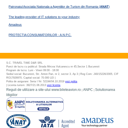
Patronatul Asociatia Nationala a Agentiilor de Turism din Romania (
ANAT
)
The leading provider of IT solutions to your industry
Amadeus
PROTECTIA CONSUMATORILOR - A.N.P.C.
S.C. TRAVEL TIME D&R SRL
Punct de lucru cu publicul: Strada Mircea Vulcanescu nr 45,Sector 1 Bucuresti
Program de lucru: Luni - Vineri 09:00 - 18:00
Sediul social: Bucuresti, Str. Anton Pan, nr 2, sector 3, Ap 3 | Reg Com: J40/15226/2005, CIF
RO17926970, Capital social: 70.000 LEI |
Polita de asigurare: Seria I Nr: 52194/04.10.2019
vezi polita
| Licenta turism: 3927/21.06.2013
vezi licenta
Reguli de utilizare a site-ului www.bileteavion.ro
ANPC
Solutionarea
|
|
litigiilor