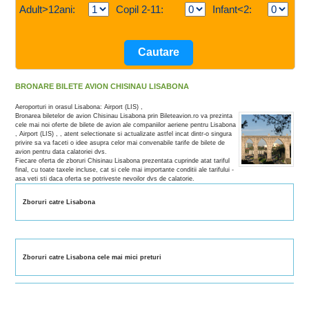
Adult>12ani:
Copil 2-11:
Infant<2:
BRONARE BILETE AVION CHISINAU LISABONA
Aeroporturi in orasul Lisabona: Airport (LIS) ,
Bronarea biletelor de avion Chisinau Lisabona prin Bileteavion.ro va prezinta
cele mai noi oferte de bilete de avion ale companiilor aeriene pentru Lisabona
, Airport (LIS) , , atent selectionate si actualizate astfel incat dintr-o singura
privire sa va faceti o idee asupra celor mai convenabile tarife de bilete de
avion pentru data calatoriei dvs.
Fiecare oferta de zboruri Chisinau Lisabona prezentata cuprinde atat tariful
final, cu toate taxele incluse, cat si cele mai importante conditii ale tarifului -
asa veti sti daca oferta se potriveste nevoilor dvs de calatorie.
Zboruri catre Lisabona
Zboruri catre Lisabona cele mai mici preturi