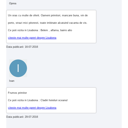
Oprea
Un oras cu multe de oferit. Oameni primitori, mancare buna, vin de
porto, strazi mici pitoresti, toate imbinate alcatuind vacanta de vis.
Ce poti vizita in Lisabona : Belem , alfama, bairro alto
citeste mai multe pareri despre Lisabona
Data publicarii: 16-07-2016
Ioan
Frumos primitor
Ce poti vizita in Lisabona : Cladiri hoteluri oceanul
citeste mai multe pareri despre Lisabona
Data publicarii: 29-07-2016