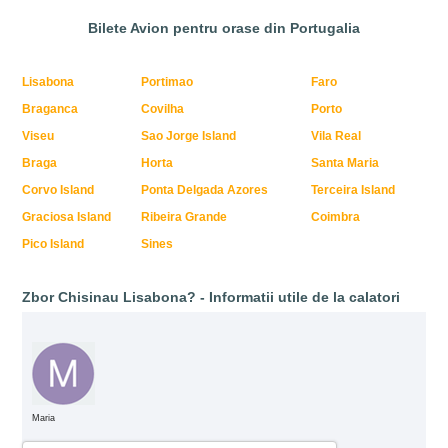
Bilete Avion pentru orase din Portugalia
Lisabona
Portimao
Faro
Braganca
Covilha
Porto
Viseu
Sao Jorge Island
Vila Real
Braga
Horta
Santa Maria
Corvo Island
Ponta Delgada Azores
Terceira Island
Graciosa Island
Ribeira Grande
Coimbra
Pico Island
Sines
Zbor Chisinau Lisabona? - Informatii utile de la calatori
Maria