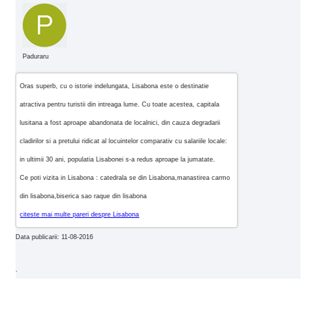
Paduraru
Oras superb, cu o istorie indelungata, Lisabona este o destinatie
atractiva pentru turistii din intreaga lume. Cu toate acestea, capitala
lusitana a fost aproape abandonata de localnici, din cauza degradarii
cladirilor si a pretului ridicat al locuintelor comparativ cu salariile locale:
in ultimii 30 ani, populatia Lisabonei s-a redus aproape la jumatate.
Ce poti vizita in Lisabona : catedrala se din Lisabona,manastirea carmo
din lisabona,biserica sao raque din lisabona
citeste mai multe pareri despre Lisabona
Data publicarii: 11-08-2016
.