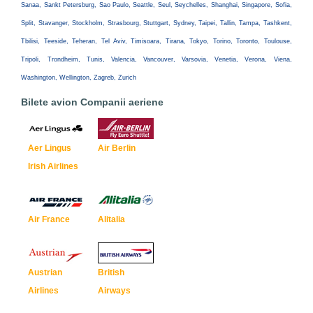
Sanaa, Sankt Petersburg, Sao Paulo, Seattle, Seul, Seychelles, Shanghai, Singapore, Sofia,
Split, Stavanger, Stockholm, Strasbourg, Stuttgart, Sydney, Taipei, Tallin, Tampa, Tashkent,
Tbilisi, Teeside, Teheran, Tel Aviv, Timisoara, Tirana, Tokyo, Torino, Toronto, Toulouse,
Tripoli, Trondheim, Tunis, Valencia, Vancouver, Varsovia, Venetia, Verona, Viena,
Washington, Wellington, Zagreb, Zurich
Bilete avion Companii aeriene
Aer Lingus
Air Berlin
Irish Airlines
Air France
Alitalia
Austrian
British
Airlines
Airways