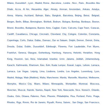
Milano, Dusseldorf , Lyon , Madrid, Roma , Barcelona , Londra , Nice , Paris , Bruxelles Abu
Dhabi, Accra, Al Ain, Alexandria, Alger, Almaty, Amman, Amsterdam, Ankara, Antalya,
Atena, Atlanta, Auckland, Bahrain, Baku, Bangkok, Barcelona, Beijing, Beirut, Belgrad,
Bergen, Berlin, Bilbao, Birmingham, Bishkek, Bodrum, Bologna, Bombay, Bordeaux, Boston,
Bristol, Bruxelles, Budapesta, Buenos Aires, Cagliari, Cairo, Calcutta, Cape Town, Caracas,
Cardiff, Casablanca, Chicago, Cincinatti, Cleveland, Cluj, Cologne, Colombo, Constanta,
Copenhaga, Corfu, Dakar, Dallas, Damasc, Dar es Salaam, Delphi, Denver, Detroit, Doha,
Dresda, Dubai, Dublin, Dusseldorf, Edinburgh, Florenta, Fort Lauderdale, Fort Myers,
Frankfurt, Geneva, Glasgow, Gothenburg, Hamburg, Hanovra, Helsinki, Heraklion, Hong
Kong, Houston, Iasi, Ibiza, Islamabad, Istanbul, Izmir, Jakarta, Jeddah, Johannesburg,
Karachi, Kathmandu, Khartoum, Kiev, Koln, Kuala Lumpur, Kuwait, Lagos, Lahore, Larnaca,
Larnaca, Las Vegas, Leipzig, Lima, Lisabona, Londra, Los Angeles, Luxemburg, Lyon,
Madrid, Malaga, Male (Maldive), Malta, Manchester, Manila, Marseille, Mauritius, Melbourne,
Memphis, Mexico City, Miami, Milano, Minneapolis, Montpellier, Montreal, Moscova,
Munchen, Muscat, Nairobi, Nantes, Napoli, New York, Newcastle, Nice, Norwich, Orlando,
Osaka, Oslo, Ottawa, Palermo, Paris, Pheonix, Philadelphia, Pisa, Portland, Porto, Praga,
Rhodos, Riga, Rimini, Rio de Janeiro, Riyadh, Roma, Salonic, San Diego, San Francisco,