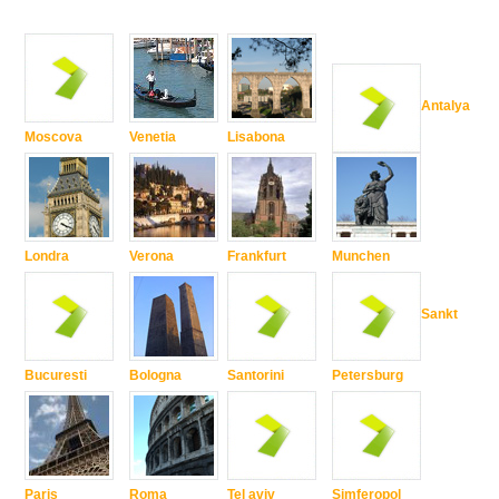
Antalya
Moscova
Venetia
Lisabona
Londra
Verona
Frankfurt
Munchen
Sankt
Bucuresti
Bologna
Santorini
Petersburg
Paris
Roma
Tel aviv
Simferopol