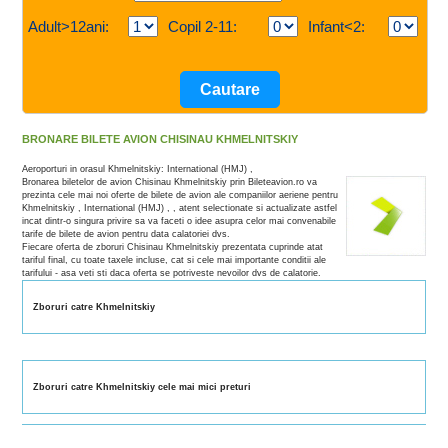
Adult>12ani:
Copil 2-11:
Infant<2:
BRONARE BILETE AVION CHISINAU KHMELNITSKIY
Aeroporturi in orasul Khmelnitskiy: International (HMJ) ,
Bronarea biletelor de avion Chisinau Khmelnitskiy prin Bileteavion.ro va
prezinta cele mai noi oferte de bilete de avion ale companiilor aeriene pentru
Khmelnitskiy , International (HMJ) , , atent selectionate si actualizate astfel
incat dintr-o singura privire sa va faceti o idee asupra celor mai convenabile
tarife de bilete de avion pentru data calatoriei dvs.
Fiecare oferta de zboruri Chisinau Khmelnitskiy prezentata cuprinde atat
tariful final, cu toate taxele incluse, cat si cele mai importante conditii ale
tarifului - asa veti sti daca oferta se potriveste nevoilor dvs de calatorie.
Zboruri catre Khmelnitskiy
Zboruri catre Khmelnitskiy cele mai mici preturi