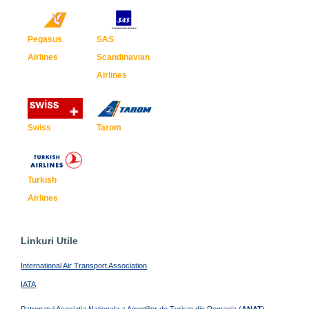
Pegasus
SAS
Airlines
Scandinavian
Airlines
Swiss
Tarom
Turkish
Airlines
Linkuri Utile
International Air Transport Association
IATA
Patronatul Asociatia Nationala a Agentiilor de Turism din Romania (
ANAT
)