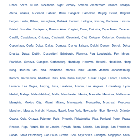
Dhabi, Accra, Al Ain, Alexandria, Alger, Almaty, Amman, Amsterdam, Ankara, Antalya,
Atena, Atlanta, Auckland, Bahrain, Baku, Bangkok, Barcelona, Beijing, Beirut, Belgrad,
Bergen, Berlin, Bilbao, Birmingham, Bishkek, Bodrum, Bologna, Bombay, Bordeaux, Boston,
Bristol, Bruxelles, Budapesta, Buenos Aires, Cagliari, Cairo, Calcutta, Cape Town, Caracas,
Cardiff, Casablanca, Chicago, Cincinatti, Cleveland, Cluj, Cologne, Colombo, Constanta,
Copenhaga, Corfu, Dakar, Dallas, Damasc, Dar es Salaam, Delphi, Denver, Detroit, Doha,
Dresda, Dubai, Dublin, Dusseldorf, Edinburgh, Florenta, Fort Lauderdale, Fort Myers,
Frankfurt, Geneva, Glasgow, Gothenburg, Hamburg, Hanovra, Helsinki, Heraklion, Hong
Kong, Houston, Iasi, Ibiza, Islamabad, Istanbul, Izmir, Jakarta, Jeddah, Johannesburg,
Karachi, Kathmandu, Khartoum, Kiev, Koln, Kuala Lumpur, Kuwait, Lagos, Lahore, Larnaca,
Larnaca, Las Vegas, Leipzig, Lima, Lisabona, Londra, Los Angeles, Luxemburg, Lyon,
Madrid, Malaga, Male (Maldive), Malta, Manchester, Manila, Marseille, Mauritius, Melbourne,
Memphis, Mexico City, Miami, Milano, Minneapolis, Montpellier, Montreal, Moscova,
Munchen, Muscat, Nairobi, Nantes, Napoli, New York, Newcastle, Nice, Norwich, Orlando,
Osaka, Oslo, Ottawa, Palermo, Paris, Pheonix, Philadelphia, Pisa, Portland, Porto, Praga,
Rhodos, Riga, Rimini, Rio de Janeiro, Riyadh, Roma, Salonic, San Diego, San Francisco,
Sanaa, Sankt Petersburg, Sao Paulo, Seattle, Seul, Seychelles, Shanghai, Singapore, Sofia,