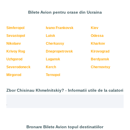
Bilete Avion pentru orase din Ucraina
Simferopol
Ivano Frankovsk
Kiev
Sevastopol
Lutsk
Odessa
Nikolaev
Cherkassy
Kharkov
Krivoy Rog
Dnepropetrovsk
Kirovograd
Uzhgorod
Lugansk
Berdyansk
Severodoneck
Kerch
Chernovtsy
Mirgorod
Ternopol
Zbor Chisinau Khmelnitskiy? - Informatii utile de la calatori
.
Bronare Bilete Avion topul destinatiilor