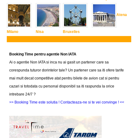
Atena
Milano
Nisa
Bruxelles
Booking Time pentru agentie Non IATA
Ai o agentie Non IATA si inca nu ai gasit un partener care sa
corespunda tuturor dorintelor tale? Un partener care sa iti ofere tarife
mai mult decat competitive atat pentru bilete de avion cat si pentru
cazari si totodata cu personal disponibil sa iti raspunda la orice
intrebare 24/7 ?
>> Booking Time este solutia ! Contacteaza-ne si te vei convinge ! <<