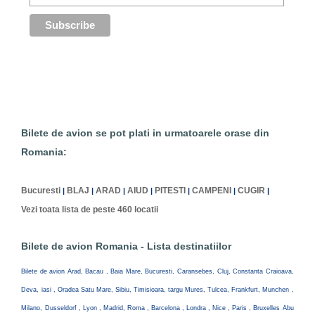
Bilete de avion se pot plati in urmatoarele orase din
Romania:
Bucuresti
BLAJ
ARAD
AIUD
PITESTI
CAMPENI
CUGIR
|
|
|
|
|
|
|
Vezi toata lista de peste 460 locatii
Bilete de avion Romania - Lista destinatiilor
Bilete de avion Arad, Bacau , Baia Mare, Bucuresti, Caransebes, Cluj, Constanta Craioava,
Deva, iasi , Oradea Satu Mare, Sibiu, Timisioara, targu Mures, Tulcea, Frankfurt, Munchen ,
Milano, Dusseldorf , Lyon , Madrid, Roma , Barcelona , Londra , Nice , Paris , Bruxelles Abu