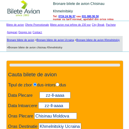
Bronare bilete de avion Chisinau
Khmelnitskiy
Tel:
0724.24.96.97
sau
031.080.90.50
numar cu tarif normal, apelabil din orice retea
Bilete de avion
Oferte Promotionale
Bilete avion mai ieftine de 150 eur
City Break
Pachete
Asigurari
Despre noi
Contact
Bronare bilete de avion
»
Bronare bilete de avion Ucraina
»
Bronare bilete de avion Khmelnitskiy
»
Bronare bilete de avion chisinau Khmelnitskiy
Cauta bilete de avion
Tipul de zbor
dus-intors
dus
Data Plecare
Data Intoarcere
Oras Plecare
Oras Destinatie