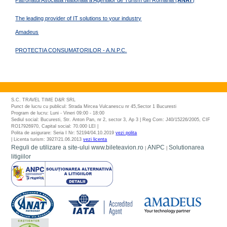
The leading provider of IT solutions to your industry
Amadeus
PROTECTIA CONSUMATORILOR - A.N.P.C.
S.C. TRAVEL TIME D&R SRL
Punct de lucru cu publicul: Strada Mircea Vulcanescu nr 45,Sector 1 Bucuresti
Program de lucru: Luni - Vineri 09:00 - 18:00
Sediul social: Bucuresti, Str. Anton Pan, nr 2, sector 3, Ap 3 | Reg Com: J40/15226/2005, CIF
RO17926970, Capital social: 70.000 LEI |
Polita de asigurare: Seria I Nr: 52194/04.10.2019
vezi polita
| Licenta turism: 3927/21.06.2013
vezi licenta
Reguli de utilizare a site-ului www.bileteavion.ro
ANPC
Solutionarea
|
|
litigiilor