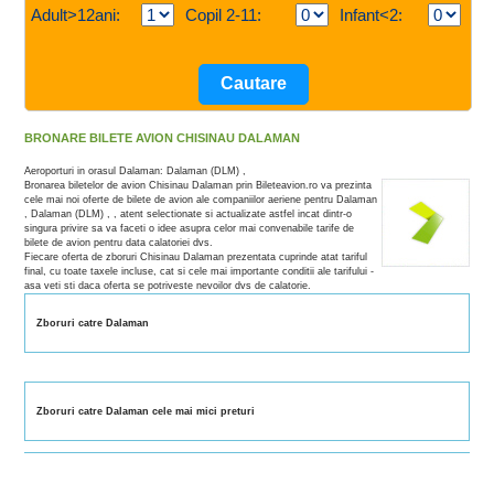
Adult>12ani:
Copil 2-11:
Infant<2:
BRONARE BILETE AVION CHISINAU DALAMAN
Aeroporturi in orasul Dalaman: Dalaman (DLM) ,
Bronarea biletelor de avion Chisinau Dalaman prin Bileteavion.ro va prezinta
cele mai noi oferte de bilete de avion ale companiilor aeriene pentru Dalaman
, Dalaman (DLM) , , atent selectionate si actualizate astfel incat dintr-o
singura privire sa va faceti o idee asupra celor mai convenabile tarife de
bilete de avion pentru data calatoriei dvs.
Fiecare oferta de zboruri Chisinau Dalaman prezentata cuprinde atat tariful
final, cu toate taxele incluse, cat si cele mai importante conditii ale tarifului -
asa veti sti daca oferta se potriveste nevoilor dvs de calatorie.
Zboruri catre Dalaman
Zboruri catre Dalaman cele mai mici preturi