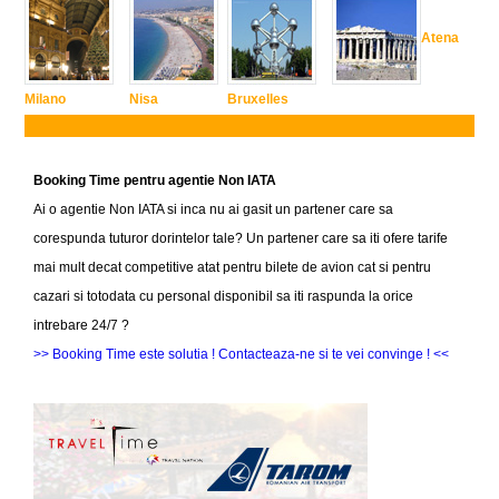
Atena
Milano
Nisa
Bruxelles
Booking Time pentru agentie Non IATA
Ai o agentie Non IATA si inca nu ai gasit un partener care sa
corespunda tuturor dorintelor tale? Un partener care sa iti ofere tarife
mai mult decat competitive atat pentru bilete de avion cat si pentru
cazari si totodata cu personal disponibil sa iti raspunda la orice
intrebare 24/7 ?
>> Booking Time este solutia ! Contacteaza-ne si te vei convinge ! <<