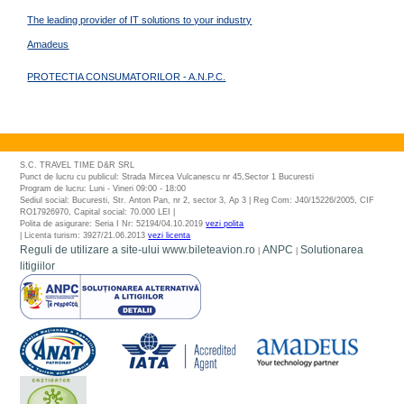
The leading provider of IT solutions to your industry
Amadeus
PROTECTIA CONSUMATORILOR - A.N.P.C.
S.C. TRAVEL TIME D&R SRL
Punct de lucru cu publicul: Strada Mircea Vulcanescu nr 45,Sector 1 Bucuresti
Program de lucru: Luni - Vineri 09:00 - 18:00
Sediul social: Bucuresti, Str. Anton Pan, nr 2, sector 3, Ap 3 | Reg Com: J40/15226/2005, CIF
RO17926970, Capital social: 70.000 LEI |
Polita de asigurare: Seria I Nr: 52194/04.10.2019
vezi polita
| Licenta turism: 3927/21.06.2013
vezi licenta
Reguli de utilizare a site-ului www.bileteavion.ro
ANPC
Solutionarea
|
|
litigiilor