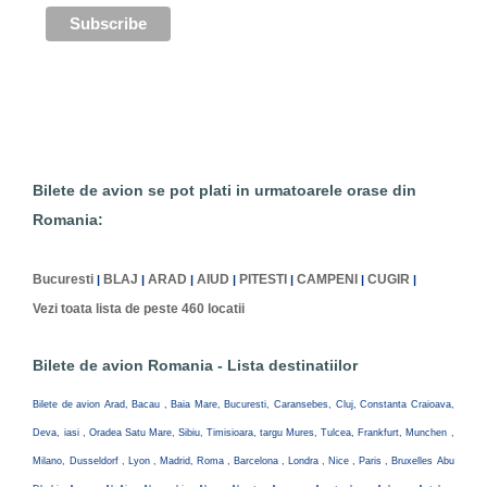
Bilete de avion se pot plati in urmatoarele orase din
Romania:
Bucuresti
BLAJ
ARAD
AIUD
PITESTI
CAMPENI
CUGIR
|
|
|
|
|
|
|
Vezi toata lista de peste 460 locatii
Bilete de avion Romania - Lista destinatiilor
Bilete de avion Arad, Bacau , Baia Mare, Bucuresti, Caransebes, Cluj, Constanta Craioava,
Deva, iasi , Oradea Satu Mare, Sibiu, Timisioara, targu Mures, Tulcea, Frankfurt, Munchen ,
Milano, Dusseldorf , Lyon , Madrid, Roma , Barcelona , Londra , Nice , Paris , Bruxelles Abu