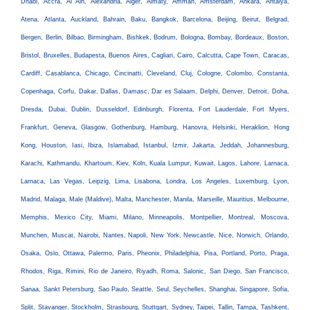
Dhabi, Accra, Al Ain, Alexandria, Alger, Almaty, Amman, Amsterdam, Ankara, Antalya,
Atena, Atlanta, Auckland, Bahrain, Baku, Bangkok, Barcelona, Beijing, Beirut, Belgrad,
Bergen, Berlin, Bilbao, Birmingham, Bishkek, Bodrum, Bologna, Bombay, Bordeaux, Boston,
Bristol, Bruxelles, Budapesta, Buenos Aires, Cagliari, Cairo, Calcutta, Cape Town, Caracas,
Cardiff, Casablanca, Chicago, Cincinatti, Cleveland, Cluj, Cologne, Colombo, Constanta,
Copenhaga, Corfu, Dakar, Dallas, Damasc, Dar es Salaam, Delphi, Denver, Detroit, Doha,
Dresda, Dubai, Dublin, Dusseldorf, Edinburgh, Florenta, Fort Lauderdale, Fort Myers,
Frankfurt, Geneva, Glasgow, Gothenburg, Hamburg, Hanovra, Helsinki, Heraklion, Hong
Kong, Houston, Iasi, Ibiza, Islamabad, Istanbul, Izmir, Jakarta, Jeddah, Johannesburg,
Karachi, Kathmandu, Khartoum, Kiev, Koln, Kuala Lumpur, Kuwait, Lagos, Lahore, Larnaca,
Larnaca, Las Vegas, Leipzig, Lima, Lisabona, Londra, Los Angeles, Luxemburg, Lyon,
Madrid, Malaga, Male (Maldive), Malta, Manchester, Manila, Marseille, Mauritius, Melbourne,
Memphis, Mexico City, Miami, Milano, Minneapolis, Montpellier, Montreal, Moscova,
Munchen, Muscat, Nairobi, Nantes, Napoli, New York, Newcastle, Nice, Norwich, Orlando,
Osaka, Oslo, Ottawa, Palermo, Paris, Pheonix, Philadelphia, Pisa, Portland, Porto, Praga,
Rhodos, Riga, Rimini, Rio de Janeiro, Riyadh, Roma, Salonic, San Diego, San Francisco,
Sanaa, Sankt Petersburg, Sao Paulo, Seattle, Seul, Seychelles, Shanghai, Singapore, Sofia,
Split, Stavanger, Stockholm, Strasbourg, Stuttgart, Sydney, Taipei, Tallin, Tampa, Tashkent,