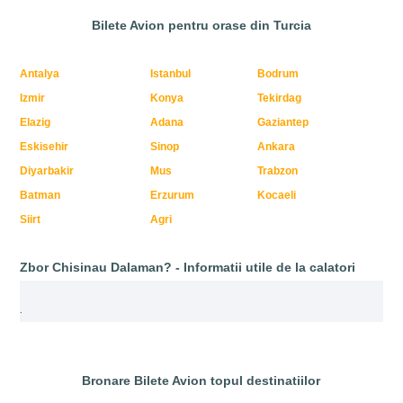
Bilete Avion pentru orase din Turcia
Antalya
Istanbul
Bodrum
Izmir
Konya
Tekirdag
Elazig
Adana
Gaziantep
Eskisehir
Sinop
Ankara
Diyarbakir
Mus
Trabzon
Batman
Erzurum
Kocaeli
Siirt
Agri
Zbor Chisinau Dalaman? - Informatii utile de la calatori
.
Bronare Bilete Avion topul destinatiilor