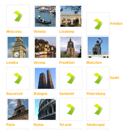
Antalya
Moscova
Venetia
Lisabona
Londra
Verona
Frankfurt
Munchen
Sankt
Bucuresti
Bologna
Santorini
Petersburg
Paris
Roma
Tel aviv
Simferopol