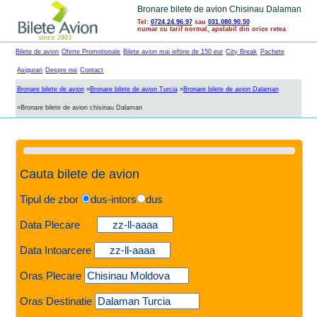
Bronare bilete de avion Chisinau Dalaman
Tel:
0724.24.96.97
sau
031.080.90.50
numar cu tarif normal, apelabil din orice retea
Bilete de avion
Oferte Promotionale
Bilete avion mai ieftine de 150 eur
City Break
Pachete
Asigurari
Despre noi
Contact
Bronare bilete de avion
»
Bronare bilete de avion Turcia
»
Bronare bilete de avion Dalaman
»
Bronare bilete de avion chisinau Dalaman
Cauta bilete de avion
Tipul de zbor
dus-intors
dus
Data Plecare
Data Intoarcere
Oras Plecare
Oras Destinatie