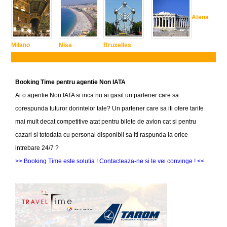
Atena
Milano
Nisa
Bruxelles
Booking Time pentru agentie Non IATA
Ai o agentie Non IATA si inca nu ai gasit un partener care sa
corespunda tuturor dorintelor tale? Un partener care sa iti ofere tarife
mai mult decat competitive atat pentru bilete de avion cat si pentru
cazari si totodata cu personal disponibil sa iti raspunda la orice
intrebare 24/7 ?
>> Booking Time este solutia ! Contacteaza-ne si te vei convinge ! <<