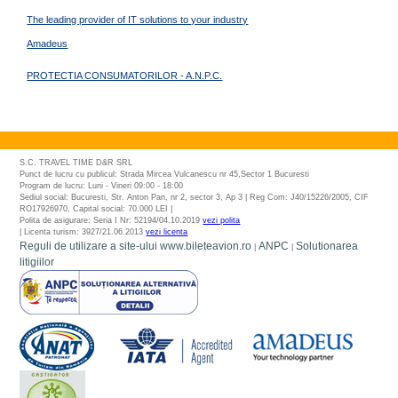
The leading provider of IT solutions to your industry
Amadeus
PROTECTIA CONSUMATORILOR - A.N.P.C.
S.C. TRAVEL TIME D&R SRL
Punct de lucru cu publicul: Strada Mircea Vulcanescu nr 45,Sector 1 Bucuresti
Program de lucru: Luni - Vineri 09:00 - 18:00
Sediul social: Bucuresti, Str. Anton Pan, nr 2, sector 3, Ap 3 | Reg Com: J40/15226/2005, CIF
RO17926970, Capital social: 70.000 LEI |
Polita de asigurare: Seria I Nr: 52194/04.10.2019
vezi polita
| Licenta turism: 3927/21.06.2013
vezi licenta
Reguli de utilizare a site-ului www.bileteavion.ro
ANPC
Solutionarea
|
|
litigiilor