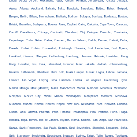
Dhabi, Accra, Al Ain, Alexandria, Alger, Almaty, Amman, Amsterdam, Ankara, Antalya,
Atena, Atlanta, Auckland, Bahrain, Baku, Bangkok, Barcelona, Beijing, Beirut, Belgrad,
Bergen, Berlin, Bilbao, Birmingham, Bishkek, Bodrum, Bologna, Bombay, Bordeaux, Boston,
Bristol, Bruxelles, Budapesta, Buenos Aires, Cagliari, Cairo, Calcutta, Cape Town, Caracas,
Cardiff, Casablanca, Chicago, Cincinatti, Cleveland, Cluj, Cologne, Colombo, Constanta,
Copenhaga, Corfu, Dakar, Dallas, Damasc, Dar es Salaam, Delphi, Denver, Detroit, Doha,
Dresda, Dubai, Dublin, Dusseldorf, Edinburgh, Florenta, Fort Lauderdale, Fort Myers,
Frankfurt, Geneva, Glasgow, Gothenburg, Hamburg, Hanovra, Helsinki, Heraklion, Hong
Kong, Houston, Iasi, Ibiza, Islamabad, Istanbul, Izmir, Jakarta, Jeddah, Johannesburg,
Karachi, Kathmandu, Khartoum, Kiev, Koln, Kuala Lumpur, Kuwait, Lagos, Lahore, Larnaca,
Larnaca, Las Vegas, Leipzig, Lima, Lisabona, Londra, Los Angeles, Luxemburg, Lyon,
Madrid, Malaga, Male (Maldive), Malta, Manchester, Manila, Marseille, Mauritius, Melbourne,
Memphis, Mexico City, Miami, Milano, Minneapolis, Montpellier, Montreal, Moscova,
Munchen, Muscat, Nairobi, Nantes, Napoli, New York, Newcastle, Nice, Norwich, Orlando,
Osaka, Oslo, Ottawa, Palermo, Paris, Pheonix, Philadelphia, Pisa, Portland, Porto, Praga,
Rhodos, Riga, Rimini, Rio de Janeiro, Riyadh, Roma, Salonic, San Diego, San Francisco,
Sanaa, Sankt Petersburg, Sao Paulo, Seattle, Seul, Seychelles, Shanghai, Singapore, Sofia,
Split, Stavanger, Stockholm, Strasbourg, Stuttgart, Sydney, Taipei, Tallin, Tampa, Tashkent,