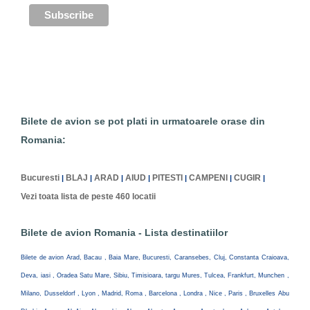
Bilete de avion se pot plati in urmatoarele orase din
Romania:
Bucuresti
BLAJ
ARAD
AIUD
PITESTI
CAMPENI
CUGIR
|
|
|
|
|
|
|
Vezi toata lista de peste 460 locatii
Bilete de avion Romania - Lista destinatiilor
Bilete de avion Arad, Bacau , Baia Mare, Bucuresti, Caransebes, Cluj, Constanta Craioava,
Deva, iasi , Oradea Satu Mare, Sibiu, Timisioara, targu Mures, Tulcea, Frankfurt, Munchen ,
Milano, Dusseldorf , Lyon , Madrid, Roma , Barcelona , Londra , Nice , Paris , Bruxelles Abu