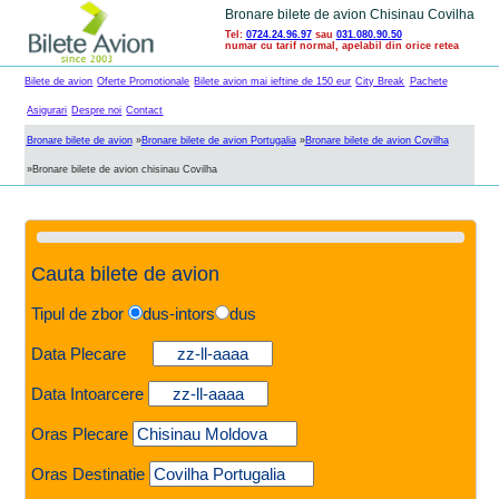
Bronare bilete de avion Chisinau Covilha
Tel:
0724.24.96.97
sau
031.080.90.50
numar cu tarif normal, apelabil din orice retea
Bilete de avion
Oferte Promotionale
Bilete avion mai ieftine de 150 eur
City Break
Pachete
Asigurari
Despre noi
Contact
Bronare bilete de avion
»
Bronare bilete de avion Portugalia
»
Bronare bilete de avion Covilha
»
Bronare bilete de avion chisinau Covilha
Cauta bilete de avion
Tipul de zbor
dus-intors
dus
Data Plecare
Data Intoarcere
Oras Plecare
Oras Destinatie