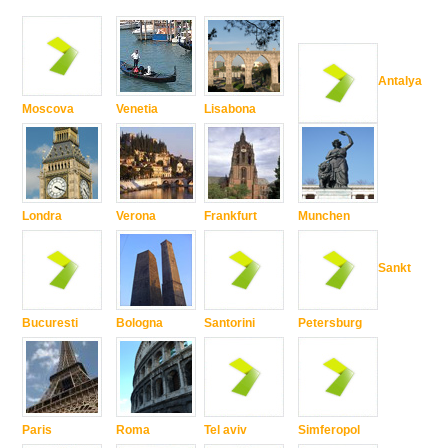
Antalya
Moscova
Venetia
Lisabona
Londra
Verona
Frankfurt
Munchen
Sankt
Bucuresti
Bologna
Santorini
Petersburg
Paris
Roma
Tel aviv
Simferopol