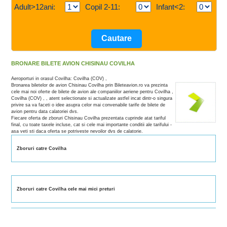
Adult>12ani:
Copil 2-11:
Infant<2:
BRONARE BILETE AVION CHISINAU COVILHA
Aeroporturi in orasul Covilha: Covilha (COV) ,
Bronarea biletelor de avion Chisinau Covilha prin Bileteavion.ro va prezinta
cele mai noi oferte de bilete de avion ale companiilor aeriene pentru Covilha ,
Covilha (COV) , , atent selectionate si actualizate astfel incat dintr-o singura
privire sa va faceti o idee asupra celor mai convenabile tarife de bilete de
avion pentru data calatoriei dvs.
Fiecare oferta de zboruri Chisinau Covilha prezentata cuprinde atat tariful
final, cu toate taxele incluse, cat si cele mai importante conditii ale tarifului -
asa veti sti daca oferta se potriveste nevoilor dvs de calatorie.
Zboruri catre Covilha
Zboruri catre Covilha cele mai mici preturi