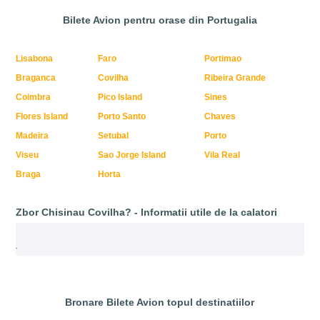
Bilete Avion pentru orase din Portugalia
Lisabona
Faro
Portimao
Braganca
Covilha
Ribeira Grande
Coimbra
Pico Island
Sines
Flores Island
Porto Santo
Chaves
Madeira
Setubal
Porto
Viseu
Sao Jorge Island
Vila Real
Braga
Horta
Zbor Chisinau Covilha? - Informatii utile de la calatori
.
Bronare Bilete Avion topul destinatiilor