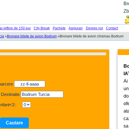
Br
Zb
ai ieftine de 150 eur
City Break
Pachete
Asigurari
Despre noi
Contact
cia
»
Bronare bilete de avion Bodrum
»
Bronare bilete de avion chisinau Bodrum
Bo
IA
Ai
oarcere
un
 Destinatie
do
of
Infant<2:
at
ca
sa