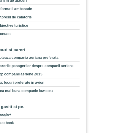
urism de afaceri
nformatii ambasade
mpresii de calatorie
biective turistice
ontact
puri si pareri
oteaza compania aeriana preferata
arerile pasagerilor despre companii aeriene
op companii aeriene 2015
op locuri preferate in avion
ea mai buna companie low cost
 gasiti si pe:
oogle+
acebook