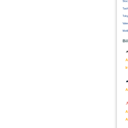
Stoc
Tash
Tok
Vale
Well
Bi
A
I
A
A
A