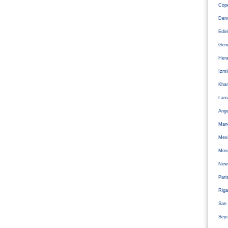
Cope
Den
Edi
Gen
Hera
Izm
Kha
Larn
Ange
Man
Mexi
Mos
Newc
Pari
Riga
San 
Sey