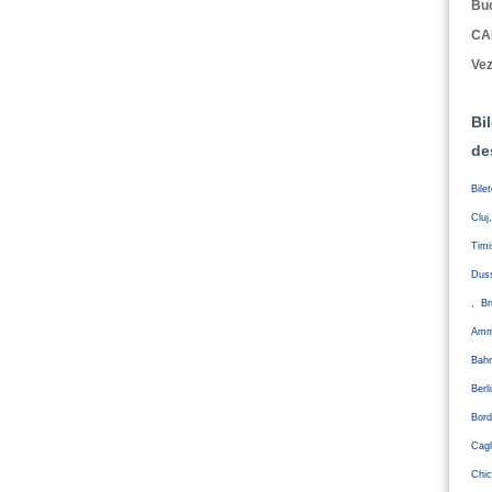
Buc
CA
Vez
Bi
de
Bile
Cluj
Tim
Duss
, Br
Amm
Bahr
Ber
Bord
Cagl
Chic