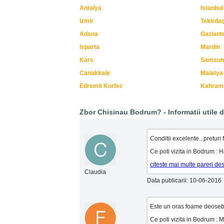
Antalya
Istanbul
Izmir
Tekirda
Adana
Gaziant
Isparta
Mardin
Kars
Samsun
Canakkale
Malatya
Edremit Korfez
Kahram
Zbor Chisinau Bodrum? - Informatii utile de
Conditii excelente...preturi
Ce poti vizita in Bodrum :
citeste mai multe pareri d
Claudia
Data publicarii: 10-06-2016
Este un oras foame deosebit
Ce poti vizita in Bodrum :