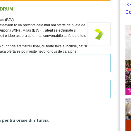
>>
ODRUM
Co
las (BJV) ,
teavion.ro va prezinta cele mai noi oferte de bilete de
port (BXN) , Milas (BJV) , , atent selectionate si
aceti o idee asupra celor mai convenabile tarife de bilete
prinde atat tariful final, cu toate taxele incluse, cat si
 daca oferta se potriveste nevoilor dvs de calatorie.
n pentru orase din Turcia