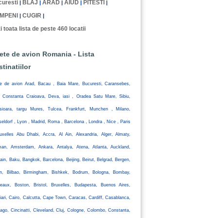
uresti
BLAJ
ARAD
AIUD
PITESTI
|
|
|
|
|
MPENI
CUGIR
|
|
i toata lista de peste 460 locatii
lete de avion Romania - Lista
stinatiilor
te de avion Arad, Bacau , Baia Mare, Bucuresti, Caransebes,
, Constanta Craioava, Deva, iasi , Oradea Satu Mare, Sibiu,
isioara, targu Mures, Tulcea, Frankfurt, Munchen , Milano,
eldorf , Lyon , Madrid, Roma , Barcelona , Londra , Nice , Paris
uxelles Abu Dhabi, Accra, Al Ain, Alexandria, Alger, Almaty,
an, Amsterdam, Ankara, Antalya, Atena, Atlanta, Auckland,
ain, Baku, Bangkok, Barcelona, Beijing, Beirut, Belgrad, Bergen,
lin, Bilbao, Birmingham, Bishkek, Bodrum, Bologna, Bombay,
eaux, Boston, Bristol, Bruxelles, Budapesta, Buenos Aires,
iari, Cairo, Calcutta, Cape Town, Caracas, Cardiff, Casablanca,
ago, Cincinatti, Cleveland, Cluj, Cologne, Colombo, Constanta,