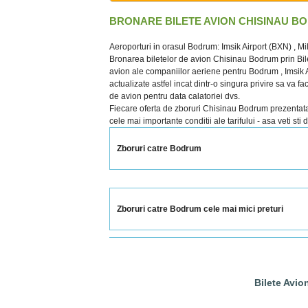
BRONARE BILETE AVION CHISINAU B
Aeroporturi in orasul Bodrum: Imsik Airport (BXN) , Mi
Bronarea biletelor de avion Chisinau Bodrum prin Bile
avion ale companiilor aeriene pentru Bodrum , Imsik Air
actualizate astfel incat dintr-o singura privire sa va f
de avion pentru data calatoriei dvs.
Fiecare oferta de zboruri Chisinau Bodrum prezentata cu
cele mai importante conditii ale tarifului - asa veti sti
Zboruri catre Bodrum
Zboruri catre Bodrum cele mai mici preturi
Bilete Avio