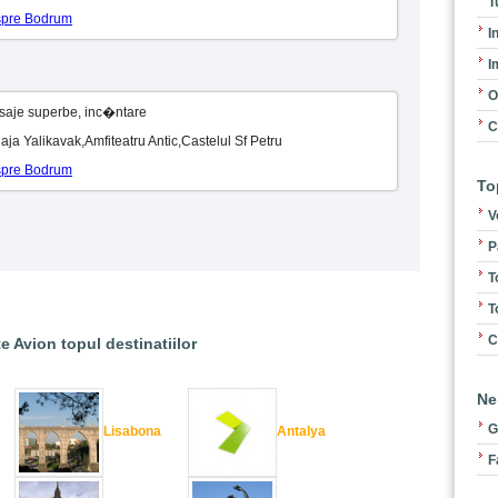
T
espre Bodrum
I
I
O
eisaje superbe, inc�ntare
C
laja Yalikavak,Amfiteatru Antic,Castelul Sf Petru
espre Bodrum
To
V
P
T
T
C
e Avion topul destinatiilor
Ne
G
Lisabona
Antalya
F