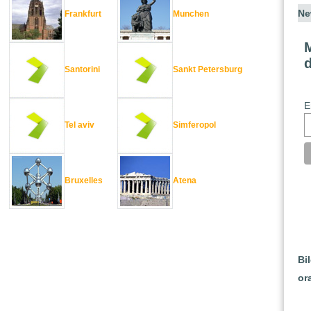
Ne
Frankfurt
Munchen
M
Santorini
Sankt Petersburg
E
Tel aviv
Simferopol
Bruxelles
Atena
Bi
or