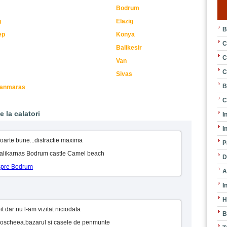
Bodrum
g
Elazig
B
ep
Konya
C
Balikesir
C
Van
C
Sivas
B
anmaras
C
 la calatori
I
I
 foarte bune...distractie maxima
P
 Halikarnas Bodrum castle Camel beach
D
espre Bodrum
A
I
H
 dar nu l-am vizitat niciodata
B
 Moscheea.bazarul si casele de penmunte