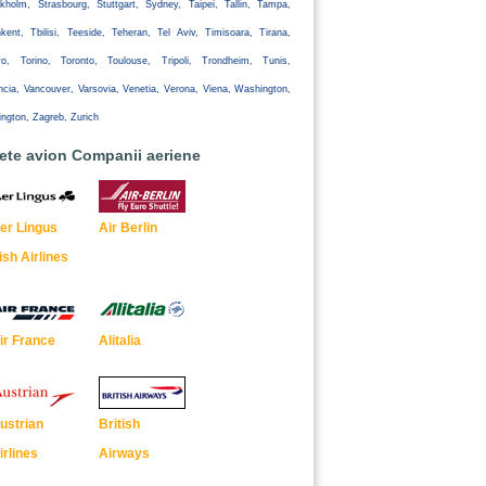
kholm, Strasbourg, Stuttgart, Sydney, Taipei, Tallin, Tampa,
kent, Tbilisi, Teeside, Teheran, Tel Aviv, Timisoara, Tirana,
yo, Torino, Toronto, Toulouse, Tripoli, Trondheim, Tunis,
ncia, Vancouver, Varsovia, Venetia, Verona, Viena, Washington,
ington, Zagreb, Zurich
lete avion Companii aeriene
er Lingus
Air Berlin
rish Airlines
ir France
Alitalia
ustrian
British
irlines
Airways