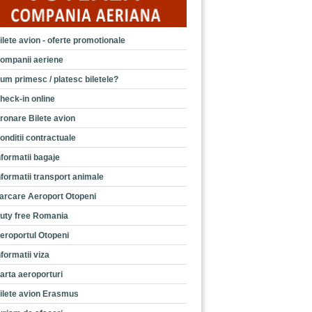
ilete avion - oferte promotionale
ompanii aeriene
um primesc / platesc biletele?
heck-in online
ronare Bilete avion
onditii contractuale
nformatii bagaje
nformatii transport animale
arcare Aeroport Otopeni
uty free Romania
eroportul Otopeni
nformatii viza
arta aeroporturi
ilete avion Erasmus