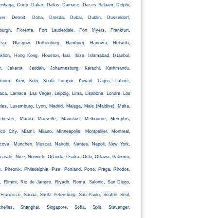
nhaga, Corfu, Dakar, Dallas, Damasc, Dar es Salaam, Delphi,
ver, Detroit, Doha, Dresda, Dubai, Dublin, Dusseldorf,
nburgh, Florenta, Fort Lauderdale, Fort Myers, Frankfurt,
eva, Glasgow, Gothenburg, Hamburg, Hanovra, Helsinki,
klion, Hong Kong, Houston, Iasi, Ibiza, Islamabad, Istanbul,
ir, Jakarta, Jeddah, Johannesburg, Karachi, Kathmandu,
rtoum, Kiev, Koln, Kuala Lumpur, Kuwait, Lagos, Lahore,
aca, Larnaca, Las Vegas, Leipzig, Lima, Lisabona, Londra, Los
les, Luxemburg, Lyon, Madrid, Malaga, Male (Maldive), Malta,
chester, Manila, Marseille, Mauritius, Melbourne, Memphis,
co City, Miami, Milano, Minneapolis, Montpellier, Montreal,
cova, Munchen, Muscat, Nairobi, Nantes, Napoli, New York,
astle, Nice, Norwich, Orlando, Osaka, Oslo, Ottawa, Palermo,
s, Pheonix, Philadelphia, Pisa, Portland, Porto, Praga, Rhodos,
, Rimini, Rio de Janeiro, Riyadh, Roma, Salonic, San Diego,
Francisco, Sanaa, Sankt Petersburg, Sao Paulo, Seattle, Seul,
chelles, Shanghai, Singapore, Sofia, Split, Stavanger,