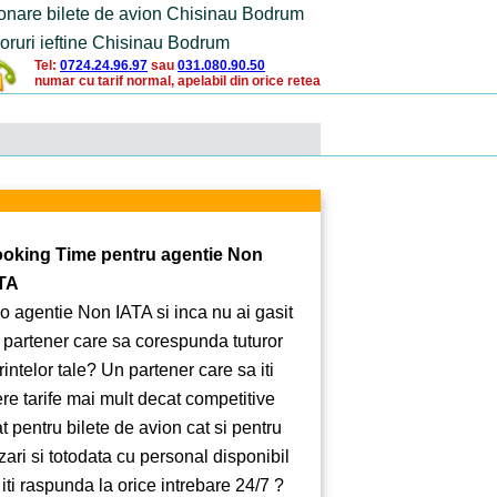
onare bilete de avion Chisinau Bodrum
oruri ieftine Chisinau Bodrum
Tel:
0724.24.96.97
sau
031.080.90.50
numar cu tarif normal, apelabil din orice retea
oking Time pentru agentie Non
TA
 o agentie Non IATA si inca nu ai gasit
 partener care sa corespunda tuturor
rintelor tale? Un partener care sa iti
ere tarife mai mult decat competitive
at pentru bilete de avion cat si pentru
zari si totodata cu personal disponibil
 iti raspunda la orice intrebare 24/7 ?