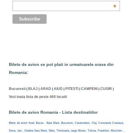
*
Bilete de avion se pot plati in urmatoarele orase din
Romania:
Bucuresti
BLAJ
ARAD
AIUD
PITESTI
CAMPENI
CUGIR
|
|
|
|
|
|
|
Vezi toata lista de peste 460 locatii
Bilete de avion Romania - Lista destinatiilor
Bilete de avion Arad, Bacau , Baia Mare, Bucuresti, Caransebes, Cluj, Constanta Craioava,
Deva, iasi , Oradea Satu Mare, Sibiu, Timisioara, targu Mures, Tulcea, Frankfurt, Munchen ,