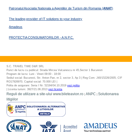
Patronatul Asociatia Nationala a Agentiilor de Turism din Romania (
ANAT
)
The leading provider of IT solutions to your industry
Amadeus
PROTECTIA CONSUMATORILOR - A.N.P.C.
S.C. TRAVEL TIME D&R SRL
Punct de lucru cu publicul: Strada Mircea Vulcanescu nr 45,Sector 1 Bucuresti
Program de lucru: Luni - Vineri 09:00 - 18:00
Sediul social: Bucuresti, Str. Anton Pan, nr 2, sector 3, Ap 3 | Reg Com: J40/15226/2005, CIF
RO17926970, Capital social: 70.000 LEI |
Polita de asigurare: Seria I Nr: 52194/04.10.2019
vezi polita
| Licenta turism: 3927/21.06.2013
vezi licenta
Reguli de utilizare a site-ului www.bileteavion.ro
ANPC
Solutionarea
|
|
litigiilor