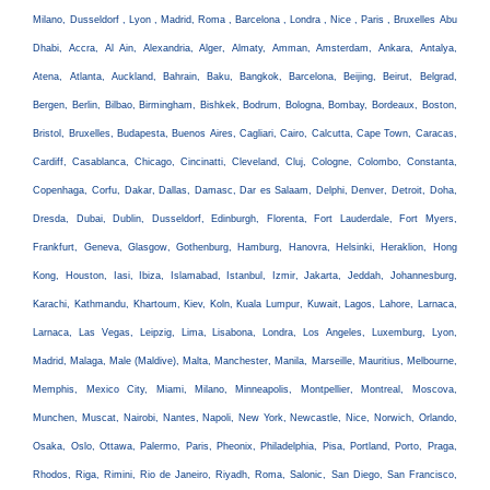
Milano, Dusseldorf , Lyon , Madrid, Roma , Barcelona , Londra , Nice , Paris , Bruxelles Abu
Dhabi, Accra, Al Ain, Alexandria, Alger, Almaty, Amman, Amsterdam, Ankara, Antalya,
Atena, Atlanta, Auckland, Bahrain, Baku, Bangkok, Barcelona, Beijing, Beirut, Belgrad,
Bergen, Berlin, Bilbao, Birmingham, Bishkek, Bodrum, Bologna, Bombay, Bordeaux, Boston,
Bristol, Bruxelles, Budapesta, Buenos Aires, Cagliari, Cairo, Calcutta, Cape Town, Caracas,
Cardiff, Casablanca, Chicago, Cincinatti, Cleveland, Cluj, Cologne, Colombo, Constanta,
Copenhaga, Corfu, Dakar, Dallas, Damasc, Dar es Salaam, Delphi, Denver, Detroit, Doha,
Dresda, Dubai, Dublin, Dusseldorf, Edinburgh, Florenta, Fort Lauderdale, Fort Myers,
Frankfurt, Geneva, Glasgow, Gothenburg, Hamburg, Hanovra, Helsinki, Heraklion, Hong
Kong, Houston, Iasi, Ibiza, Islamabad, Istanbul, Izmir, Jakarta, Jeddah, Johannesburg,
Karachi, Kathmandu, Khartoum, Kiev, Koln, Kuala Lumpur, Kuwait, Lagos, Lahore, Larnaca,
Larnaca, Las Vegas, Leipzig, Lima, Lisabona, Londra, Los Angeles, Luxemburg, Lyon,
Madrid, Malaga, Male (Maldive), Malta, Manchester, Manila, Marseille, Mauritius, Melbourne,
Memphis, Mexico City, Miami, Milano, Minneapolis, Montpellier, Montreal, Moscova,
Munchen, Muscat, Nairobi, Nantes, Napoli, New York, Newcastle, Nice, Norwich, Orlando,
Osaka, Oslo, Ottawa, Palermo, Paris, Pheonix, Philadelphia, Pisa, Portland, Porto, Praga,
Rhodos, Riga, Rimini, Rio de Janeiro, Riyadh, Roma, Salonic, San Diego, San Francisco,