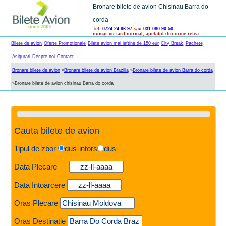
Bronare bilete de avion Chisinau Barra do
corda
Tel:
0724.24.96.97
sau
031.080.90.50
numar cu tarif normal, apelabil din orice retea
Bilete de avion
Oferte Promotionale
Bilete avion mai ieftine de 150 eur
City Break
Pachete
Asigurari
Despre noi
Contact
Bronare bilete de avion
»
Bronare bilete de avion Brazilia
»
Bronare bilete de avion Barra do corda
»
Bronare bilete de avion chisinau Barra do corda
Cauta bilete de avion
Tipul de zbor
dus-intors
dus
Data Plecare
Data Intoarcere
Oras Plecare
Oras Destinatie