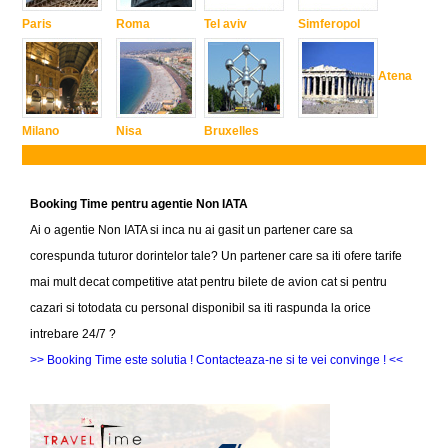
Paris
Roma
Tel aviv
Simferopol
Atena
Milano
Nisa
Bruxelles
Booking Time pentru agentie Non IATA
Ai o agentie Non IATA si inca nu ai gasit un partener care sa
corespunda tuturor dorintelor tale? Un partener care sa iti ofere tarife
mai mult decat competitive atat pentru bilete de avion cat si pentru
cazari si totodata cu personal disponibil sa iti raspunda la orice
intrebare 24/7 ?
>> Booking Time este solutia ! Contacteaza-ne si te vei convinge ! <<