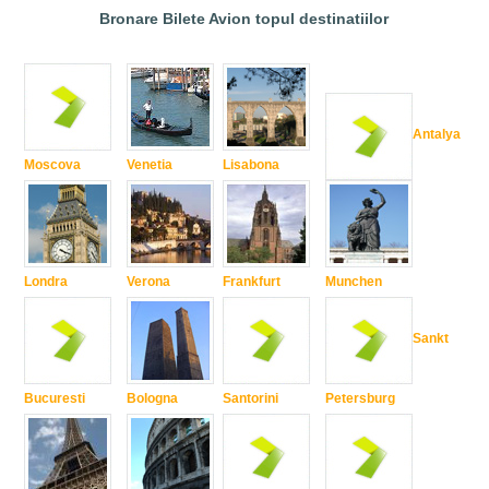
Bronare Bilete Avion topul destinatiilor
Antalya
Moscova
Venetia
Lisabona
Londra
Verona
Frankfurt
Munchen
Sankt
Bucuresti
Bologna
Santorini
Petersburg