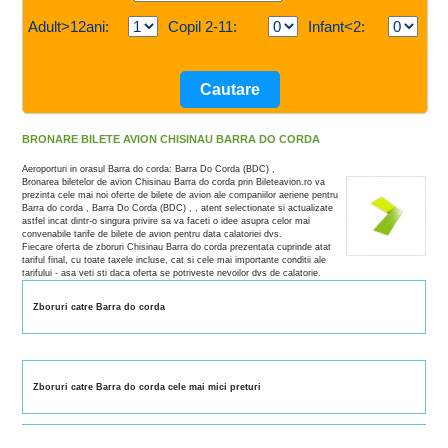
Adult>12ani:
Copil 2-11:
Infant<2:
BRONARE BILETE AVION CHISINAU BARRA DO CORDA
Aeroporturi in orasul Barra do corda: Barra Do Corda (BDC) ,
Bronarea biletelor de avion Chisinau Barra do corda prin Bileteavion.ro va
prezinta cele mai noi oferte de bilete de avion ale companiilor aeriene pentru
Barra do corda , Barra Do Corda (BDC) , , atent selectionate si actualizate
astfel incat dintr-o singura privire sa va faceti o idee asupra celor mai
convenabile tarife de bilete de avion pentru data calatoriei dvs.
Fiecare oferta de zboruri Chisinau Barra do corda prezentata cuprinde atat
tariful final, cu toate taxele incluse, cat si cele mai importante conditii ale
tarifului - asa veti sti daca oferta se potriveste nevoilor dvs de calatorie.
Zboruri catre Barra do corda
Zboruri catre Barra do corda cele mai mici preturi