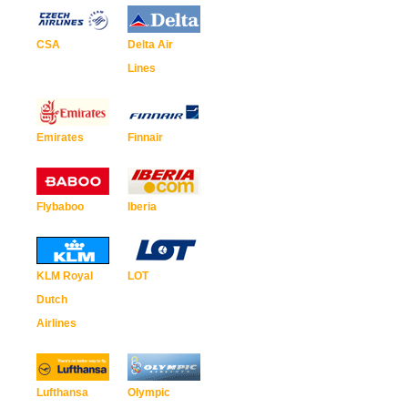
CSA
Delta Air
Lines
Emirates
Finnair
Flybaboo
Iberia
KLM Royal
LOT
Dutch
Airlines
Lufthansa
Olympic