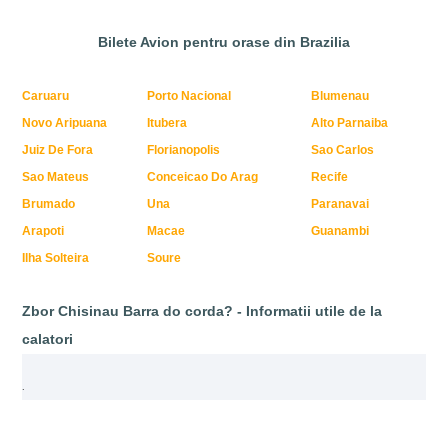
Bilete Avion pentru orase din Brazilia
Caruaru
Porto Nacional
Blumenau
Novo Aripuana
Itubera
Alto Parnaiba
Juiz De Fora
Florianopolis
Sao Carlos
Sao Mateus
Conceicao Do Arag
Recife
Brumado
Una
Paranavai
Arapoti
Macae
Guanambi
Ilha Solteira
Soure
Zbor Chisinau Barra do corda? - Informatii utile de la
calatori
.