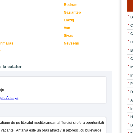
Bodrum
Gaziantep
B
Elazig
C
Van
C
Sivas
C
anmaras
Nevsehir
B
r
C
 la calatori
I
I
P
aja
D
spre Antalya
A
I
H
tiune de pe litoralul mediteranean al Turciei si ofera oportunitati
B
acantei. Antalya este un oras atractiv si pitoresc, cu bulevarde