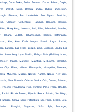
nhaga, Corfu, Dakar, Dallas, Damasc, Dar es Salaam, Delphi,
ver, Detroit, Doha, Dresda, Dubai, Dublin, Dusseldorf,
nburgh, Florenta, Fort Lauderdale, Fort Myers, Frankfurt,
eva, Glasgow, Gothenburg, Hamburg, Hanovra, Helsinki,
klion, Hong Kong, Houston, Iasi, Ibiza, Islamabad, Istanbul,
ir, Jakarta, Jeddah, Johannesburg, Karachi, Kathmandu,
rtoum, Kiev, Koln, Kuala Lumpur, Kuwait, Lagos, Lahore,
aca, Larnaca, Las Vegas, Leipzig, Lima, Lisabona, Londra, Los
les, Luxemburg, Lyon, Madrid, Malaga, Male (Maldive), Malta,
chester, Manila, Marseille, Mauritius, Melbourne, Memphis,
co City, Miami, Milano, Minneapolis, Montpellier, Montreal,
cova, Munchen, Muscat, Nairobi, Nantes, Napoli, New York,
astle, Nice, Norwich, Orlando, Osaka, Oslo, Ottawa, Palermo,
s, Pheonix, Philadelphia, Pisa, Portland, Porto, Praga, Rhodos,
, Rimini, Rio de Janeiro, Riyadh, Roma, Salonic, San Diego,
Francisco, Sanaa, Sankt Petersburg, Sao Paulo, Seattle, Seul,
chelles, Shanghai, Singapore, Sofia, Split, Stavanger,