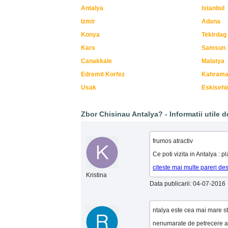
Antalya
Istanbul
Izmir
Adana
Konya
Tekirdag
Kars
Samsun
Canakkale
Malatya
Edremit Korfez
Kahram
Usak
Eskisehi
Zbor Chisinau Antalya? - Informatii utile de
frumos atractiv
Ce poti vizita in Antalya : pl
citeste mai multe pareri de
Kristina
Data publicarii: 04-07-2016
ntalya este cea mai mare sta
nenumarate de petrecere a v