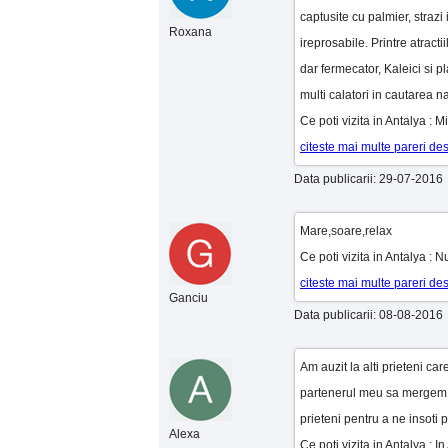
captusite cu palmier, strazi 
Roxana
ireprosabile. Printre atractii
dar fermecator, Kaleici si p
multi calatori in cautarea natu
Ce poti vizita in Antalya : M
citeste mai multe pareri de
Data publicarii: 29-07-2016
Mare,soare,relax
Ce poti vizita in Antalya : 
citeste mai multe pareri de
Ganciu
Data publicarii: 08-08-2016
Am auzit la alti prieteni ca
partenerul meu sa mergem i
prieteni pentru a ne insoti p
Alexa
Ce poti vizita in Antalya : 