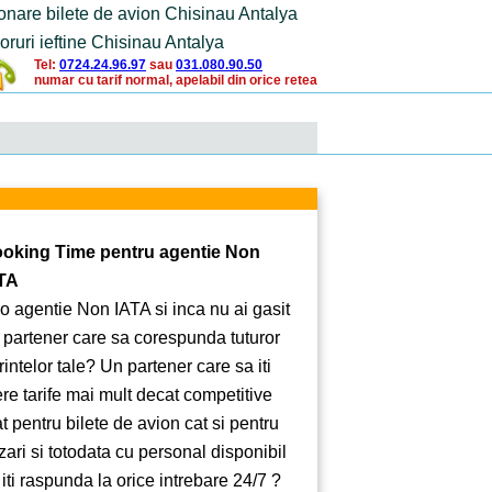
onare bilete de avion Chisinau Antalya
oruri ieftine Chisinau Antalya
Tel:
0724.24.96.97
sau
031.080.90.50
numar cu tarif normal, apelabil din orice retea
oking Time pentru agentie Non
TA
 o agentie Non IATA si inca nu ai gasit
 partener care sa corespunda tuturor
rintelor tale? Un partener care sa iti
ere tarife mai mult decat competitive
at pentru bilete de avion cat si pentru
zari si totodata cu personal disponibil
 iti raspunda la orice intrebare 24/7 ?