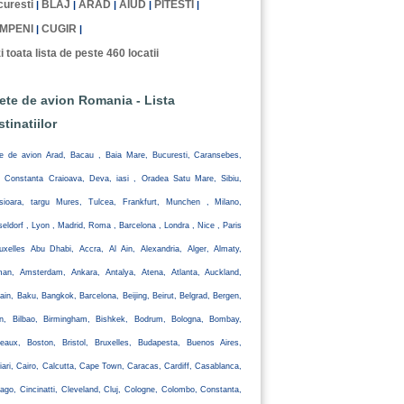
uresti
BLAJ
ARAD
AIUD
PITESTI
|
|
|
|
|
MPENI
CUGIR
|
|
i toata lista de peste 460 locatii
lete de avion Romania - Lista
stinatiilor
te de avion Arad, Bacau , Baia Mare, Bucuresti, Caransebes,
, Constanta Craioava, Deva, iasi , Oradea Satu Mare, Sibiu,
isioara, targu Mures, Tulcea, Frankfurt, Munchen , Milano,
eldorf , Lyon , Madrid, Roma , Barcelona , Londra , Nice , Paris
uxelles Abu Dhabi, Accra, Al Ain, Alexandria, Alger, Almaty,
an, Amsterdam, Ankara, Antalya, Atena, Atlanta, Auckland,
ain, Baku, Bangkok, Barcelona, Beijing, Beirut, Belgrad, Bergen,
lin, Bilbao, Birmingham, Bishkek, Bodrum, Bologna, Bombay,
eaux, Boston, Bristol, Bruxelles, Budapesta, Buenos Aires,
iari, Cairo, Calcutta, Cape Town, Caracas, Cardiff, Casablanca,
ago, Cincinatti, Cleveland, Cluj, Cologne, Colombo, Constanta,