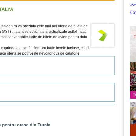
>>
TALYA
Co
teavion.ro va prezinta cele mai noi oferte de bilete de
AYT) , , atent selectionate si actualizate astfel incat
r mai convenabile tarife de bilete de avion pentru data
prinde atat tariful final, cu toate taxele incluse, cat si
 daca oferta se potriveste nevoilor dvs de calatorie.
n pentru orase din Turcia