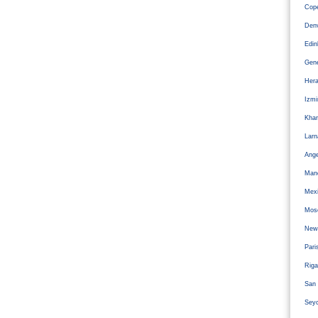
Cope
Den
Edi
Gen
Hera
Izm
Kha
Larn
Ange
Man
Mexi
Mos
Newc
Pari
Riga
San 
Sey