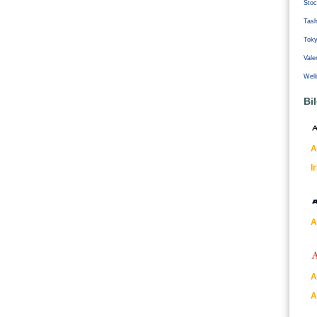
Stoc
Tash
Tok
Vale
Well
Bi
A
I
A
A
A