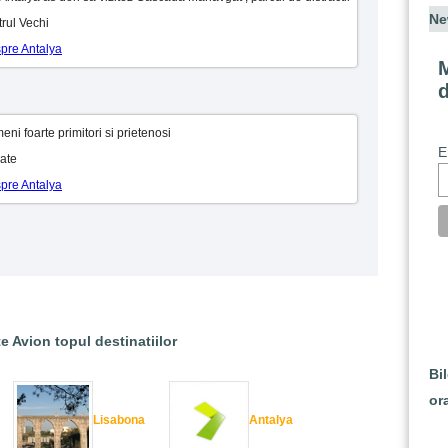
Ne
rul Vechi
spre Antalya
M
ni foarte primitori si prietenosi
E
oate
spre Antalya
e Avion topul destinatiilor
Bi
or
Lisabona
Antalya