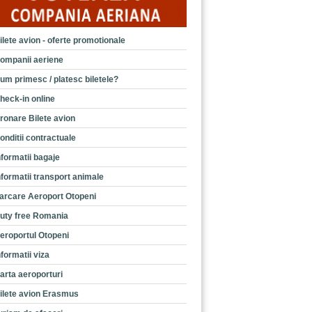
ilete avion - oferte promotionale
ompanii aeriene
um primesc / platesc biletele?
heck-in online
ronare Bilete avion
onditii contractuale
nformatii bagaje
nformatii transport animale
arcare Aeroport Otopeni
uty free Romania
eroportul Otopeni
nformatii viza
arta aeroporturi
ilete avion Erasmus