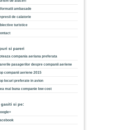
urism de afaceri
nformatii ambasade
mpresii de calatorie
biective turistice
ontact
puri si pareri
oteaza compania aeriana preferata
arerile pasagerilor despre companii aeriene
op companii aeriene 2015
op locuri preferate in avion
ea mai buna companie low cost
 gasiti si pe:
oogle+
acebook