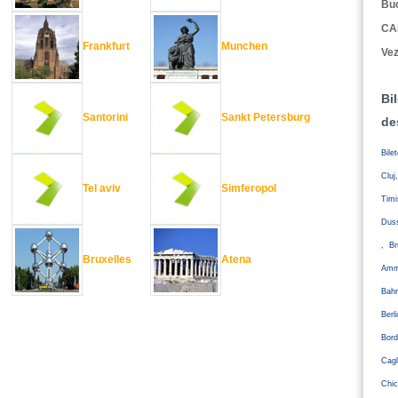
Buc
CA
Frankfurt
Munchen
Vez
Bi
Santorini
Sankt Petersburg
de
Bile
Cluj
Tel aviv
Simferopol
Tim
Duss
, Br
Bruxelles
Atena
Amm
Bahr
Ber
Bord
Cagl
Chic