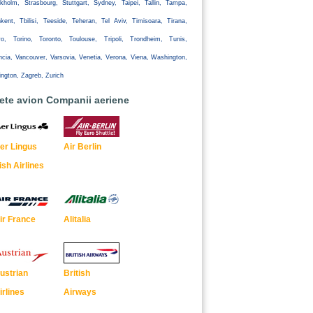
kholm, Strasbourg, Stuttgart, Sydney, Taipei, Tallin, Tampa,
kent, Tbilisi, Teeside, Teheran, Tel Aviv, Timisoara, Tirana,
yo, Torino, Toronto, Toulouse, Tripoli, Trondheim, Tunis,
ncia, Vancouver, Varsovia, Venetia, Verona, Viena, Washington,
ington, Zagreb, Zurich
lete avion Companii aeriene
er Lingus
Air Berlin
rish Airlines
ir France
Alitalia
ustrian
British
irlines
Airways