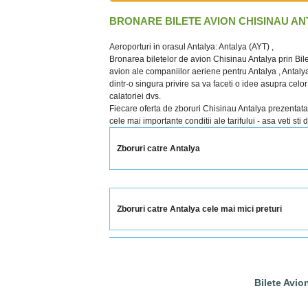
BRONARE BILETE AVION CHISINAU AN
Aeroporturi in orasul Antalya: Antalya (AYT) ,
Bronarea biletelor de avion Chisinau Antalya prin Bile
avion ale companiilor aeriene pentru Antalya , Antalya (
dintr-o singura privire sa va faceti o idee asupra celo
calatoriei dvs.
Fiecare oferta de zboruri Chisinau Antalya prezentata cu
cele mai importante conditii ale tarifului - asa veti sti
Zboruri catre Antalya
Zboruri catre Antalya cele mai mici preturi
Bilete Avio