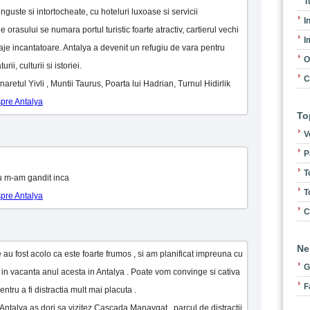
T
inguste si intortocheate, cu hoteluri luxoase si servicii
I
le orasului se numara portul turistic foarte atractiv, cartierul vechi
I
laje incantatoare. Antalya a devenit un refugiu de vara pentru
O
rii, culturii si istoriei.
C
inaretul Yivli , Muntii Taurus, Poarta lui Hadrian, Turnul Hidirlik
spre Antalya
To
V
P
T
Nu m-am gandit inca
T
spre Antalya
C
Ne
re au fost acolo ca este foarte frumos , si am planificat impreuna cu
G
n vacanta anul acesta in Antalya . Poate vom convinge si cativa
F
entru a fi distractia mult mai placuta .
In Antalya as dori sa vizitez Cascada Manavgat , parcul de distractii