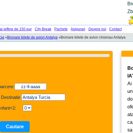
Br
Zb
ai ieftine de 150 eur
City Break
Pachete
Asigurari
Despre noi
Contact
cia
»
Bronare bilete de avion Antalya
»
Bronare bilete de avion chisinau Antalya
Bo
IA
Ai
oarcere
un
 Destinatie
do
of
Infant<2:
at
ca
sa