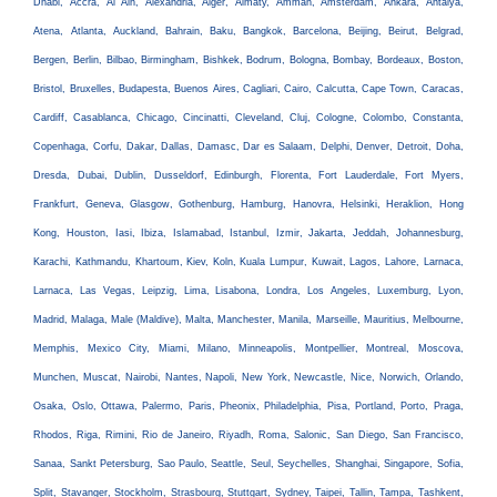
Dhabi, Accra, Al Ain, Alexandria, Alger, Almaty, Amman, Amsterdam, Ankara, Antalya,
Atena, Atlanta, Auckland, Bahrain, Baku, Bangkok, Barcelona, Beijing, Beirut, Belgrad,
Bergen, Berlin, Bilbao, Birmingham, Bishkek, Bodrum, Bologna, Bombay, Bordeaux, Boston,
Bristol, Bruxelles, Budapesta, Buenos Aires, Cagliari, Cairo, Calcutta, Cape Town, Caracas,
Cardiff, Casablanca, Chicago, Cincinatti, Cleveland, Cluj, Cologne, Colombo, Constanta,
Copenhaga, Corfu, Dakar, Dallas, Damasc, Dar es Salaam, Delphi, Denver, Detroit, Doha,
Dresda, Dubai, Dublin, Dusseldorf, Edinburgh, Florenta, Fort Lauderdale, Fort Myers,
Frankfurt, Geneva, Glasgow, Gothenburg, Hamburg, Hanovra, Helsinki, Heraklion, Hong
Kong, Houston, Iasi, Ibiza, Islamabad, Istanbul, Izmir, Jakarta, Jeddah, Johannesburg,
Karachi, Kathmandu, Khartoum, Kiev, Koln, Kuala Lumpur, Kuwait, Lagos, Lahore, Larnaca,
Larnaca, Las Vegas, Leipzig, Lima, Lisabona, Londra, Los Angeles, Luxemburg, Lyon,
Madrid, Malaga, Male (Maldive), Malta, Manchester, Manila, Marseille, Mauritius, Melbourne,
Memphis, Mexico City, Miami, Milano, Minneapolis, Montpellier, Montreal, Moscova,
Munchen, Muscat, Nairobi, Nantes, Napoli, New York, Newcastle, Nice, Norwich, Orlando,
Osaka, Oslo, Ottawa, Palermo, Paris, Pheonix, Philadelphia, Pisa, Portland, Porto, Praga,
Rhodos, Riga, Rimini, Rio de Janeiro, Riyadh, Roma, Salonic, San Diego, San Francisco,
Sanaa, Sankt Petersburg, Sao Paulo, Seattle, Seul, Seychelles, Shanghai, Singapore, Sofia,
Split, Stavanger, Stockholm, Strasbourg, Stuttgart, Sydney, Taipei, Tallin, Tampa, Tashkent,