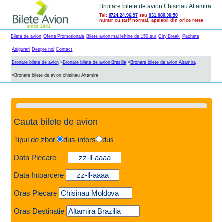
Bronare bilete de avion Chisinau Altamira
Tel:
0724.24.96.97
sau
031.080.90.50
numar cu tarif normal, apelabil din orice retea
Bilete de avion
Oferte Promotionale
Bilete avion mai ieftine de 150 eur
City Break
Pachete
Asigurari
Despre noi
Contact
Bronare bilete de avion
»
Bronare bilete de avion Brazilia
»
Bronare bilete de avion Altamira
»
Bronare bilete de avion chisinau Altamira
Cauta bilete de avion
Tipul de zbor
dus-intors
dus
Data Plecare
Data Intoarcere
Oras Plecare
Oras Destinatie