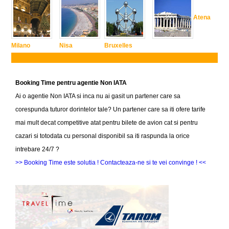
Atena
Milano
Nisa
Bruxelles
Booking Time pentru agentie Non IATA
Ai o agentie Non IATA si inca nu ai gasit un partener care sa
corespunda tuturor dorintelor tale? Un partener care sa iti ofere tarife
mai mult decat competitive atat pentru bilete de avion cat si pentru
cazari si totodata cu personal disponibil sa iti raspunda la orice
intrebare 24/7 ?
>> Booking Time este solutia ! Contacteaza-ne si te vei convinge ! <<