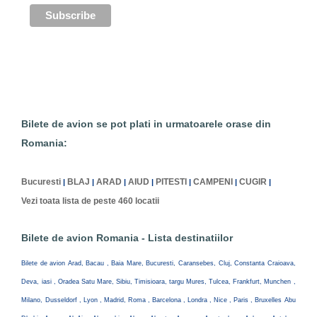
Bilete de avion se pot plati in urmatoarele orase din
Romania:
Bucuresti
BLAJ
ARAD
AIUD
PITESTI
CAMPENI
CUGIR
|
|
|
|
|
|
|
Vezi toata lista de peste 460 locatii
Bilete de avion Romania - Lista destinatiilor
Bilete de avion Arad, Bacau , Baia Mare, Bucuresti, Caransebes, Cluj, Constanta Craioava,
Deva, iasi , Oradea Satu Mare, Sibiu, Timisioara, targu Mures, Tulcea, Frankfurt, Munchen ,
Milano, Dusseldorf , Lyon , Madrid, Roma , Barcelona , Londra , Nice , Paris , Bruxelles Abu