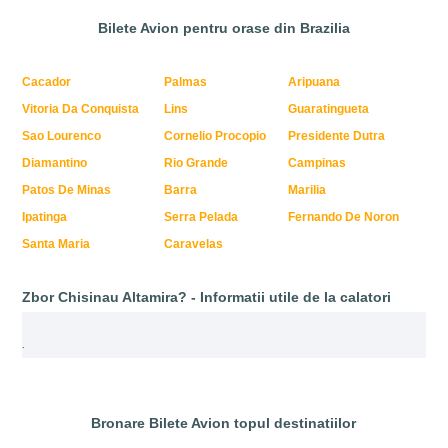
Bilete Avion pentru orase din Brazilia
Cacador
Palmas
Aripuana
Vitoria Da Conquista
Lins
Guaratingueta
Sao Lourenco
Cornelio Procopio
Presidente Dutra
Diamantino
Rio Grande
Campinas
Patos De Minas
Barra
Marilia
Ipatinga
Serra Pelada
Fernando De Noron
Santa Maria
Caravelas
Zbor Chisinau Altamira? - Informatii utile de la calatori
.
Bronare Bilete Avion topul destinatiilor