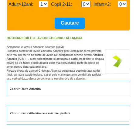
Adult>12ani:
Copil 2-11:
Infant<2:
BRONARE BILETE AVION CHISINAU ALTAMIRA
Aeroporturi in orasul Altamira: Altamira (ATM) ,
Bronarea biletelor de avion Chisinau Altamira prin Bileteavion.ro va prezinta
cele mai noi oferte de bilete de avion ale companiilor aeriene pentru Altamira ,
Altamira (ATM) , , atent selectionate si actualizate astfel incat dintr-o singura
privire sa va faceti o idee asupra celor mai convenabile tarife de bilete de
avion pentru data calatoriei dvs.
Fiecare oferta de zboruri Chisinau Altamira prezentata cuprinde atat tariful
final, cu toate taxele incluse, cat si cele mai importante conditii ale tarifului -
asa veti sti daca oferta se potriveste nevoilor dvs de calatorie.
Zboruri catre Altamira
Zboruri catre Altamira cele mai mici preturi