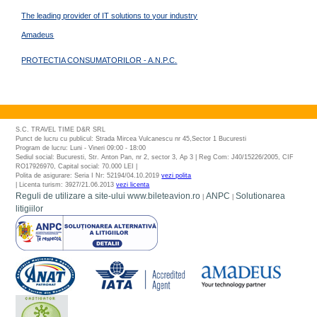
The leading provider of IT solutions to your industry
Amadeus
PROTECTIA CONSUMATORILOR - A.N.P.C.
S.C. TRAVEL TIME D&R SRL
Punct de lucru cu publicul: Strada Mircea Vulcanescu nr 45,Sector 1 Bucuresti
Program de lucru: Luni - Vineri 09:00 - 18:00
Sediul social: Bucuresti, Str. Anton Pan, nr 2, sector 3, Ap 3 | Reg Com: J40/15226/2005, CIF
RO17926970, Capital social: 70.000 LEI |
Polita de asigurare: Seria I Nr: 52194/04.10.2019
vezi polita
| Licenta turism: 3927/21.06.2013
vezi licenta
Reguli de utilizare a site-ului www.bileteavion.ro
ANPC
Solutionarea
|
|
litigiilor