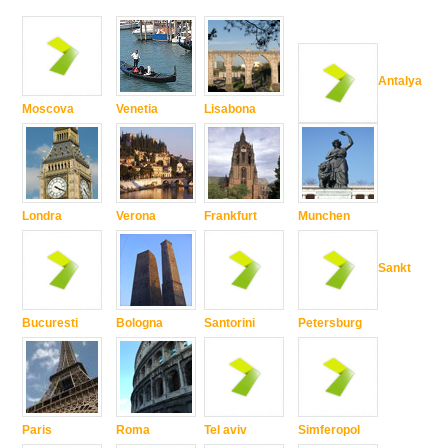
Antalya
Moscova
Venetia
Lisabona
Londra
Verona
Frankfurt
Munchen
Sankt
Bucuresti
Bologna
Santorini
Petersburg
Paris
Roma
Tel aviv
Simferopol