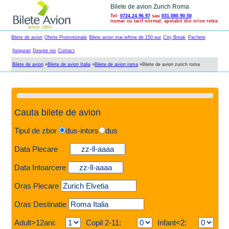
Bilete de avion Zurich Roma
Tel:
0724.24.96.97
sau
031.080.90.50
numar cu tarif normal, apelabil din orice retea
Bilete de avion
Oferte Promotionale
Bilete avion mai ieftine de 150 eur
City Break
Pachete
Asigurari
Despre noi
Contact
Bilete de avion
»
Bilete de avion Italia
»
Bilete de avion roma
»
Bilete de avion zurich roma
Cauta bilete de avion
Tipul de zbor
dus-intors
dus
Data Plecare
Data Intoarcere
Oras Plecare
Oras Destinatie
Adult>12ani:
Copil 2-11:
Infant<2: