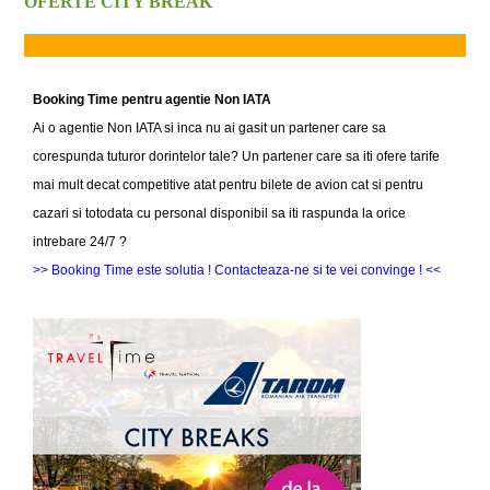
OFERTE CITY BREAK
Booking Time pentru agentie Non IATA
Ai o agentie Non IATA si inca nu ai gasit un partener care sa
corespunda tuturor dorintelor tale? Un partener care sa iti ofere tarife
mai mult decat competitive atat pentru bilete de avion cat si pentru
cazari si totodata cu personal disponibil sa iti raspunda la orice
intrebare 24/7 ?
>> Booking Time este solutia ! Contacteaza-ne si te vei convinge ! <<