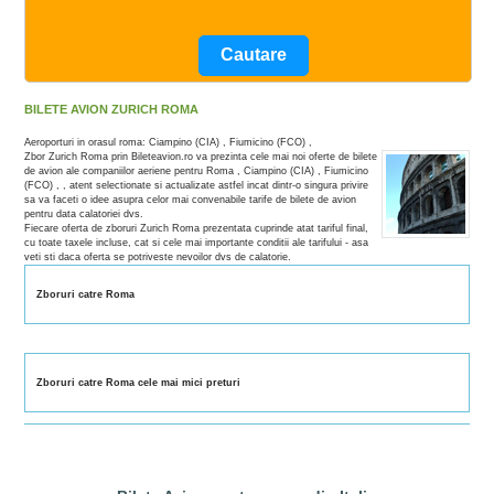
BILETE AVION ZURICH ROMA
Aeroporturi in orasul roma: Ciampino (CIA) , Fiumicino (FCO) ,
Zbor Zurich Roma prin Bileteavion.ro va prezinta cele mai noi oferte de bilete
de avion ale companiilor aeriene pentru Roma , Ciampino (CIA) , Fiumicino
(FCO) , , atent selectionate si actualizate astfel incat dintr-o singura privire
sa va faceti o idee asupra celor mai convenabile tarife de bilete de avion
pentru data calatoriei dvs.
Fiecare oferta de zboruri Zurich Roma prezentata cuprinde atat tariful final,
cu toate taxele incluse, cat si cele mai importante conditii ale tarifului - asa
veti sti daca oferta se potriveste nevoilor dvs de calatorie.
Zboruri catre Roma
Zboruri catre Roma cele mai mici preturi