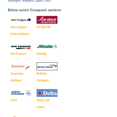
Washington, Wellington, Zagreb, Zurich
Bilete avion Companii aeriene
Aer Lingus
Air Berlin
Irish Airlines
Air France
Alitalia
Austrian
British
Airlines
Airways
CSA
Delta Air
Lines