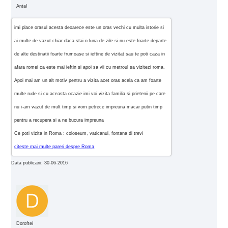
Antal
imi place orasul acesta deoarece este un oras vechi cu multa istorie si
ai multe de vazut chiar daca stai o luna de zile si nu este foarte departe
de alte destinatii foarte frumoase si ieftine de vizitat sau te poti caza in
afara romei ca este mai ieftin si apoi sa vii cu metroul sa vizitezi roma.
Apoi mai am un alt motiv pentru a vizita acet oras acela ca am foarte
multe rude si cu aceasta ocazie imi voi vizita familia si prietenii pe care
nu i-am vazut de mult timp si vom petrece impreuna macar putin timp
pentru a recupera si a ne bucura impreuna
Ce poti vizita in Roma : coloseum, vaticanul, fontana di trevi
citeste mai multe pareri despre Roma
Data publicarii: 30-06-2016
Doroftei