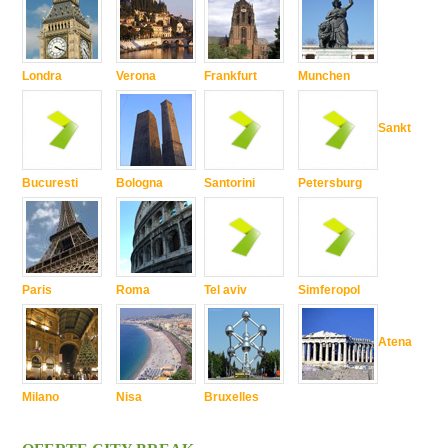
Londra
Verona
Frankfurt
Munchen
Sankt
Bucuresti
Bologna
Santorini
Petersburg
Paris
Roma
Tel aviv
Simferopol
Atena
Milano
Nisa
Bruxelles