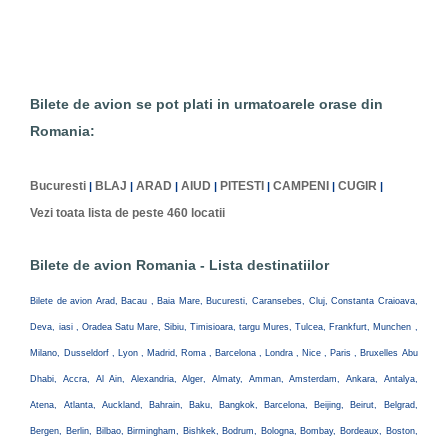
Bilete de avion se pot plati in urmatoarele orase din
Romania:
Bucuresti
BLAJ
ARAD
AIUD
PITESTI
CAMPENI
CUGIR
|
|
|
|
|
|
|
Vezi toata lista de peste 460 locatii
Bilete de avion Romania - Lista destinatiilor
Bilete de avion Arad, Bacau , Baia Mare, Bucuresti, Caransebes, Cluj, Constanta Craioava,
Deva, iasi , Oradea Satu Mare, Sibiu, Timisioara, targu Mures, Tulcea, Frankfurt, Munchen ,
Milano, Dusseldorf , Lyon , Madrid, Roma , Barcelona , Londra , Nice , Paris , Bruxelles Abu
Dhabi, Accra, Al Ain, Alexandria, Alger, Almaty, Amman, Amsterdam, Ankara, Antalya,
Atena, Atlanta, Auckland, Bahrain, Baku, Bangkok, Barcelona, Beijing, Beirut, Belgrad,
Bergen, Berlin, Bilbao, Birmingham, Bishkek, Bodrum, Bologna, Bombay, Bordeaux, Boston,