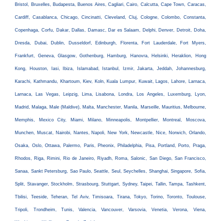
Bristol, Bruxelles, Budapesta, Buenos Aires, Cagliari, Cairo, Calcutta, Cape Town, Caracas,
Cardiff, Casablanca, Chicago, Cincinatti, Cleveland, Cluj, Cologne, Colombo, Constanta,
Copenhaga, Corfu, Dakar, Dallas, Damasc, Dar es Salaam, Delphi, Denver, Detroit, Doha,
Dresda, Dubai, Dublin, Dusseldorf, Edinburgh, Florenta, Fort Lauderdale, Fort Myers,
Frankfurt, Geneva, Glasgow, Gothenburg, Hamburg, Hanovra, Helsinki, Heraklion, Hong
Kong, Houston, Iasi, Ibiza, Islamabad, Istanbul, Izmir, Jakarta, Jeddah, Johannesburg,
Karachi, Kathmandu, Khartoum, Kiev, Koln, Kuala Lumpur, Kuwait, Lagos, Lahore, Larnaca,
Larnaca, Las Vegas, Leipzig, Lima, Lisabona, Londra, Los Angeles, Luxemburg, Lyon,
Madrid, Malaga, Male (Maldive), Malta, Manchester, Manila, Marseille, Mauritius, Melbourne,
Memphis, Mexico City, Miami, Milano, Minneapolis, Montpellier, Montreal, Moscova,
Munchen, Muscat, Nairobi, Nantes, Napoli, New York, Newcastle, Nice, Norwich, Orlando,
Osaka, Oslo, Ottawa, Palermo, Paris, Pheonix, Philadelphia, Pisa, Portland, Porto, Praga,
Rhodos, Riga, Rimini, Rio de Janeiro, Riyadh, Roma, Salonic, San Diego, San Francisco,
Sanaa, Sankt Petersburg, Sao Paulo, Seattle, Seul, Seychelles, Shanghai, Singapore, Sofia,
Split, Stavanger, Stockholm, Strasbourg, Stuttgart, Sydney, Taipei, Tallin, Tampa, Tashkent,
Tbilisi, Teeside, Teheran, Tel Aviv, Timisoara, Tirana, Tokyo, Torino, Toronto, Toulouse,
Tripoli, Trondheim, Tunis, Valencia, Vancouver, Varsovia, Venetia, Verona, Viena,