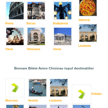
Valencia
Roma
Bacau
Budapesta
Lisabona
Viena
Timisoara
Atena
Bronare Bilete Avion Chisinau topul destinatiilor
Antalya
Moscova
Venetia
Lisabona