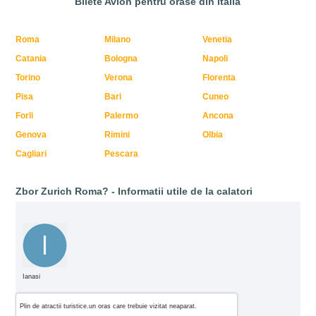
Bilete Avion pentru orase din Italia
Roma
Milano
Venetia
Catania
Bologna
Napoli
Torino
Verona
Florenta
Pisa
Bari
Cuneo
Forli
Palermo
Ancona
Genova
Rimini
Olbia
Cagliari
Pescara
Zbor Zurich Roma? - Informatii utile de la calatori
Ianasi
Plin de atractii turistice.un oras care trebuie vizitat neaparat.