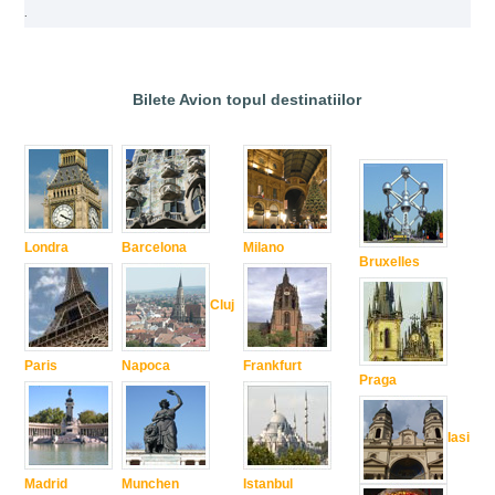
.
Bilete Avion topul destinatiilor
Londra
Barcelona
Milano
Bruxelles
Cluj
Paris
Napoca
Frankfurt
Praga
Iasi
Madrid
Munchen
Istanbul