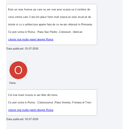
Este un oras frumos pe care nu am mai avut ocazia sa il vizititez de
ceva vreme,cam 3 ani.Imi place forte mult orasul,un oras incarcat de
istorie si cu o arhitectura aparte fata de ce ne-am obisnuit in Romania.
Ce poti vizita in Roma : Piata San Piedro ,Coloseum ,Vattican
citeste mai multe pareri despre Roma
Data publicarii: 01-07-2016
Oana
Cel mai mare muzeu in aer liber din lume.
Ce poti vizita in Roma : Colosseumul ,Piata Venetia ,Fontata di Trevi
citeste mai multe pareri despre Roma
Data publicarii: 02-07-2016