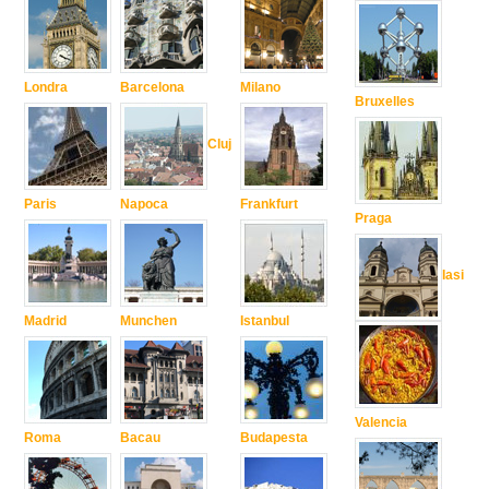
Londra
Barcelona
Milano
Bruxelles
Cluj
Paris
Napoca
Frankfurt
Praga
Iasi
Madrid
Munchen
Istanbul
Valencia
Roma
Bacau
Budapesta