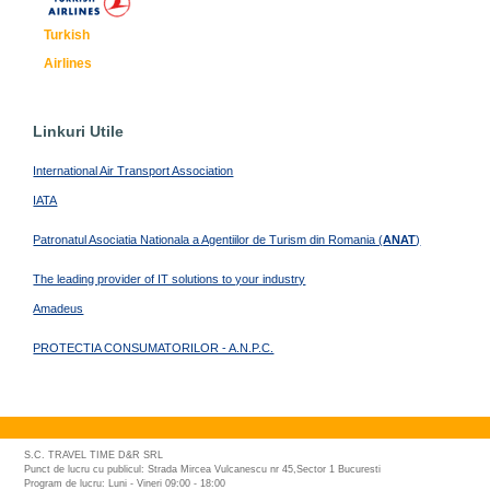
Turkish
Airlines
Linkuri Utile
International Air Transport Association
IATA
Patronatul Asociatia Nationala a Agentiilor de Turism din Romania (
ANAT
)
The leading provider of IT solutions to your industry
Amadeus
PROTECTIA CONSUMATORILOR - A.N.P.C.
S.C. TRAVEL TIME D&R SRL
Punct de lucru cu publicul: Strada Mircea Vulcanescu nr 45,Sector 1 Bucuresti
Program de lucru: Luni - Vineri 09:00 - 18:00