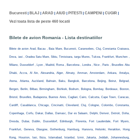
Bucuresti
BLAJ
ARAD
AIUD
PITESTI
CAMPENI
CUGIR
|
|
|
|
|
|
|
Vezi toata lista de peste 460 locatii
Bilete de avion Romania - Lista destinatiilor
Bilete de avion Arad, Bacau , Baia Mare, Bucuresti, Caransebes, Cluj, Constanta Craioava,
Deva, iasi , Oradea Satu Mare, Sibiu, Timisioara, targu Mures, Tulcea, Frankfurt, Munchen ,
Milano, Dusseldorf , Lyon , Madrid, Roma , Barcelona , Londra , Nice , Paris , Bruxelles Abu
Dhabi, Accra, Al Ain, Alexandria, Alger, Almaty, Amman, Amsterdam, Ankara, Antalya,
Atena, Atlanta, Auckland, Bahrain, Baku, Bangkok, Barcelona, Beijing, Beirut, Belgrad,
Bergen, Berlin, Bilbao, Birmingham, Bishkek, Bodrum, Bologna, Bombay, Bordeaux, Boston,
Bristol, Bruxelles, Budapesta, Buenos Aires, Cagliari, Cairo, Calcutta, Cape Town, Caracas,
Cardiff, Casablanca, Chicago, Cincinatti, Cleveland, Cluj, Cologne, Colombo, Constanta,
Copenhaga, Corfu, Dakar, Dallas, Damasc, Dar es Salaam, Delphi, Denver, Detroit, Doha,
Dresda, Dubai, Dublin, Dusseldorf, Edinburgh, Florenta, Fort Lauderdale, Fort Myers,
Frankfurt, Geneva, Glasgow, Gothenburg, Hamburg, Hanovra, Helsinki, Heraklion, Hong
Kong, Houston, Iasi, Ibiza, Islamabad, Istanbul, Izmir, Jakarta, Jeddah, Johannesburg,