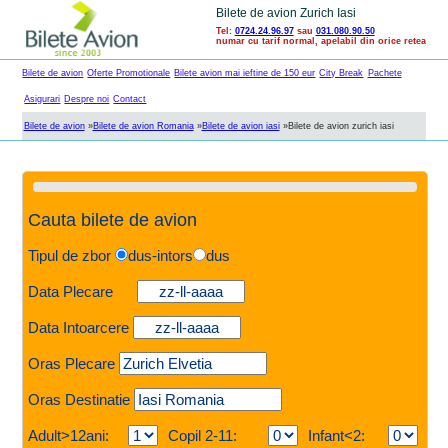
Bilete de avion Zurich Iasi
Tel:
0724.24.96.97
sau
031.080.90.50
numar cu tarif normal, apelabil din orice retea
Bilete de avion
Oferte Promotionale
Bilete avion mai ieftine de 150 eur
City Break
Pachete
Asigurari
Despre noi
Contact
Bilete de avion
»
Bilete de avion Romania
»
Bilete de avion iasi
»
Bilete de avion zurich iasi
Cauta bilete de avion
Tipul de zbor
dus-intors
dus
Data Plecare
Data Intoarcere
Oras Plecare
Oras Destinatie
Adult>12ani:
Copil 2-11:
Infant<2: