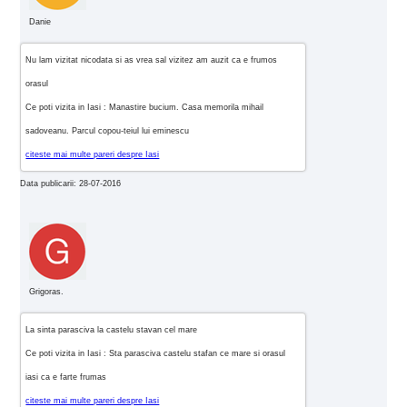
Danie
Nu lam vizitat nicodata si as vrea sal vizitez am auzit ca e frumos
orasul
Ce poti vizita in Iasi : Manastire bucium. Casa memorila mihail
sadoveanu. Parcul copou-teiul lui eminescu
citeste mai multe pareri despre Iasi
Data publicarii: 28-07-2016
Grigoras.
La sinta parasciva la castelu stavan cel mare
Ce poti vizita in Iasi : Sta parasciva castelu stafan ce mare si orasul
iasi ca e farte frumas
citeste mai multe pareri despre Iasi