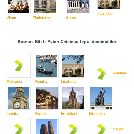
Lisabona
Viena
Timisoara
Atena
Bronare Bilete Avion Chisinau topul destinatiilor
Antalya
Moscova
Venetia
Lisabona
Londra
Verona
Frankfurt
Munchen
Sankt