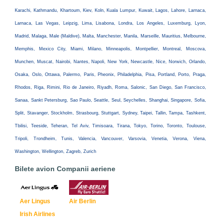
Karachi, Kathmandu, Khartoum, Kiev, Koln, Kuala Lumpur, Kuwait, Lagos, Lahore, Larnaca,
Larnaca, Las Vegas, Leipzig, Lima, Lisabona, Londra, Los Angeles, Luxemburg, Lyon,
Madrid, Malaga, Male (Maldive), Malta, Manchester, Manila, Marseille, Mauritius, Melbourne,
Memphis, Mexico City, Miami, Milano, Minneapolis, Montpellier, Montreal, Moscova,
Munchen, Muscat, Nairobi, Nantes, Napoli, New York, Newcastle, Nice, Norwich, Orlando,
Osaka, Oslo, Ottawa, Palermo, Paris, Pheonix, Philadelphia, Pisa, Portland, Porto, Praga,
Rhodos, Riga, Rimini, Rio de Janeiro, Riyadh, Roma, Salonic, San Diego, San Francisco,
Sanaa, Sankt Petersburg, Sao Paulo, Seattle, Seul, Seychelles, Shanghai, Singapore, Sofia,
Split, Stavanger, Stockholm, Strasbourg, Stuttgart, Sydney, Taipei, Tallin, Tampa, Tashkent,
Tbilisi, Teeside, Teheran, Tel Aviv, Timisoara, Tirana, Tokyo, Torino, Toronto, Toulouse,
Tripoli, Trondheim, Tunis, Valencia, Vancouver, Varsovia, Venetia, Verona, Viena,
Washington, Wellington, Zagreb, Zurich
Bilete avion Companii aeriene
Aer Lingus
Air Berlin
Irish Airlines