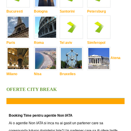
Bucuresti
Bologna
Santorini
Petersburg
Paris
Roma
Tel aviv
Simferopol
Atena
Milano
Nisa
Bruxelles
OFERTE CITY BREAK
Booking Time pentru agentie Non IATA
Ai o agentie Non IATA si inca nu ai gasit un partener care sa
corespunda tuturor dorintelor tale? Un partener care sa iti ofere tarife