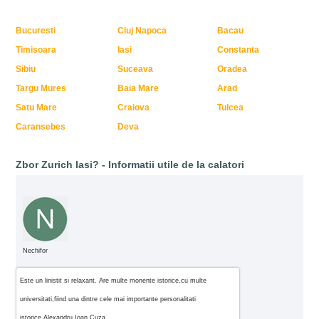
Bucuresti
Cluj Napoca
Bacau
Timisoara
Iasi
Constanta
Sibiu
Suceava
Oradea
Targu Mures
Baia Mare
Arad
Satu Mare
Craiova
Tulcea
Caransebes
Deva
Zbor Zurich Iasi? - Informatii utile de la calatori
Nechifor
Este un linistit si relaxant. Are multe monente istorice,cu multe
universitati,fiind una dintre cele mai importante personalitati
istorice,Alexandru Ioan Cuza.