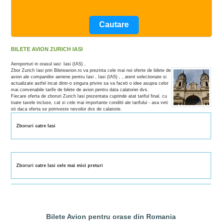
BILETE AVION ZURICH IASI
Aeroporturi in orasul iasi: Iasi (IAS) ,
Zbor Zurich Iasi prin Bileteavion.ro va prezinta cele mai noi oferte de bilete de
avion ale companiilor aeriene pentru Iasi , Iasi (IAS) , , atent selectionate si
actualizate astfel incat dintr-o singura privire sa va faceti o idee asupra celor
mai convenabile tarife de bilete de avion pentru data calatoriei dvs.
Fiecare oferta de zboruri Zurich Iasi prezentata cuprinde atat tariful final, cu
toate taxele incluse, cat si cele mai importante conditii ale tarifului - asa veti
sti daca oferta se potriveste nevoilor dvs de calatorie.
Zboruri catre Iasi
Zboruri catre Iasi cele mai mici preturi
Bilete Avion pentru orase din Romania