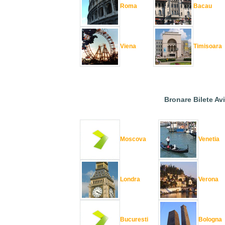
Roma
Bacau
Viena
Timisoara
Bronare Bilete Av
Moscova
Venetia
Londra
Verona
Bucuresti
Bologna