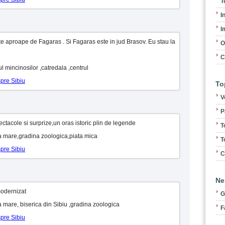
T
I
I
te aproape de Fagaras . Si Fagaras este in jud Brasov. Eu stau la
O
C
ul mincinosilor ,catredala ,centrul
spre Sibiu
To
V
P
ctacole si surprize,un oras istoric plin de legende
T
ata mare,gradina zoologica,piata mica
T
spre Sibiu
C
Ne
modernizat
G
ata mare, biserica din Sibiu ,gradina zoologica
F
spre Sibiu