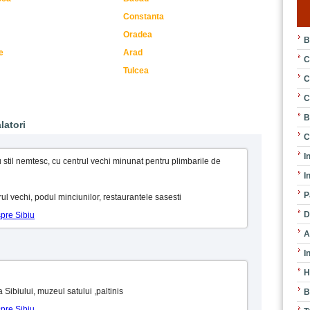
Constanta
Oradea
B
e
Arad
C
Tulcea
C
C
B
latori
C
I
u stil nemtesc, cu centrul vechi minunat pentru plimbarile de
I
P
trul vechi, podul minciunilor, restaurantele sasesti
D
spre Sibiu
A
I
H
a Sibiului, muzeul satului ,paltinis
B
spre Sibiu