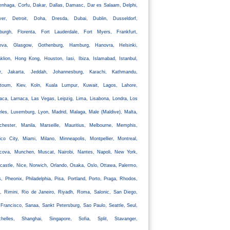
nhaga, Corfu, Dakar, Dallas, Damasc, Dar es Salaam, Delphi,
ver, Detroit, Doha, Dresda, Dubai, Dublin, Dusseldorf,
nburgh, Florenta, Fort Lauderdale, Fort Myers, Frankfurt,
eva, Glasgow, Gothenburg, Hamburg, Hanovra, Helsinki,
klion, Hong Kong, Houston, Iasi, Ibiza, Islamabad, Istanbul,
ir, Jakarta, Jeddah, Johannesburg, Karachi, Kathmandu,
rtoum, Kiev, Koln, Kuala Lumpur, Kuwait, Lagos, Lahore,
aca, Larnaca, Las Vegas, Leipzig, Lima, Lisabona, Londra, Los
les, Luxemburg, Lyon, Madrid, Malaga, Male (Maldive), Malta,
chester, Manila, Marseille, Mauritius, Melbourne, Memphis,
co City, Miami, Milano, Minneapolis, Montpellier, Montreal,
cova, Munchen, Muscat, Nairobi, Nantes, Napoli, New York,
astle, Nice, Norwich, Orlando, Osaka, Oslo, Ottawa, Palermo,
s, Pheonix, Philadelphia, Pisa, Portland, Porto, Praga, Rhodos,
, Rimini, Rio de Janeiro, Riyadh, Roma, Salonic, San Diego,
Francisco, Sanaa, Sankt Petersburg, Sao Paulo, Seattle, Seul,
chelles, Shanghai, Singapore, Sofia, Split, Stavanger,