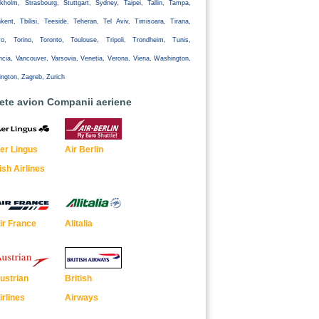
kholm, Strasbourg, Stuttgart, Sydney, Taipei, Tallin, Tampa,
kent, Tbilisi, Teeside, Teheran, Tel Aviv, Timisoara, Tirana,
yo, Torino, Toronto, Toulouse, Tripoli, Trondheim, Tunis,
ncia, Vancouver, Varsovia, Venetia, Verona, Viena, Washington,
ington, Zagreb, Zurich
lete avion Companii aeriene
er Lingus
Air Berlin
rish Airlines
ir France
Alitalia
ustrian
British
irlines
Airways