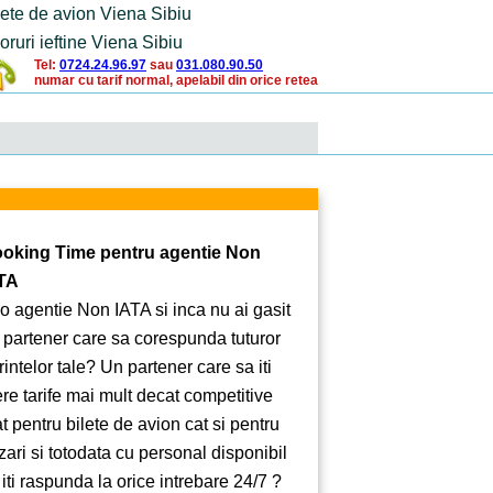
lete de avion Viena Sibiu
oruri ieftine Viena Sibiu
Tel:
0724.24.96.97
sau
031.080.90.50
numar cu tarif normal, apelabil din orice retea
oking Time pentru agentie Non
TA
 o agentie Non IATA si inca nu ai gasit
 partener care sa corespunda tuturor
rintelor tale? Un partener care sa iti
ere tarife mai mult decat competitive
at pentru bilete de avion cat si pentru
zari si totodata cu personal disponibil
 iti raspunda la orice intrebare 24/7 ?