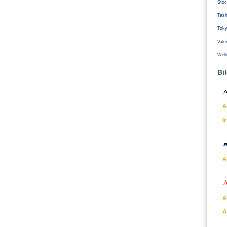
Stoc
Tash
Tok
Vale
Well
Bi
A
I
A
A
A