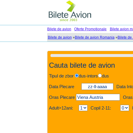
Bilete de avion
Oferte Promotionale
Bilete avion m
Bilete de avion
»
Bilete de avion Romania
»
Bilete de 
Cauta bilete de avion
Tipul de zbor
dus-intors
dus
Data Plecare
Data Int
Oras Plecare
Oras
Adult>12ani:
Copil 2-11: