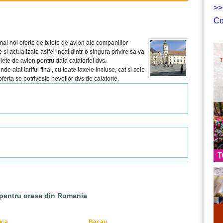
>>
Co
mai noi oferte de bilete de avion ale companiilor
 si actualizate astfel incat dintr-o singura privire sa va
lete de avion pentru data calatoriei dvs.
e atat tariful final, cu toate taxele incluse, cat si cele
 oferta se potriveste nevoilor dvs de calatorie.
 pentru orase din Romania
oca
Bacau