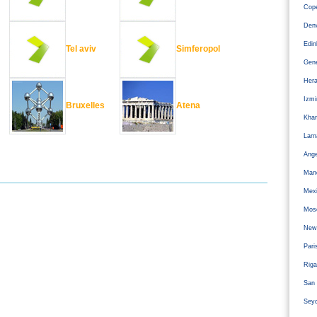
Cope
Den
Edi
Tel aviv
Simferopol
Gen
Hera
Izm
Bruxelles
Atena
Kha
Larn
Ange
Man
Mexi
Mos
Newc
Pari
Riga
San 
Sey