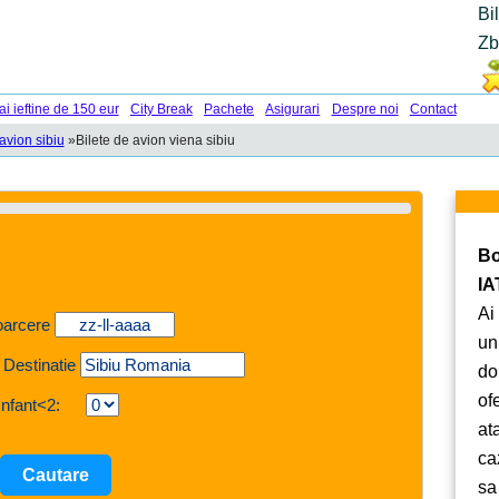
Bi
Zb
ai ieftine de 150 eur
City Break
Pachete
Asigurari
Despre noi
Contact
avion sibiu
»
Bilete de avion viena sibiu
Bo
IA
Ai
oarcere
un
 Destinatie
do
of
Infant<2:
at
ca
sa