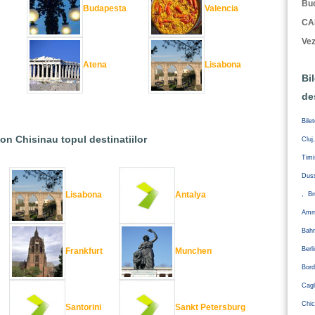
Buc
Budapesta
Valencia
CA
Vez
Atena
Lisabona
Bi
de
Bile
ion Chisinau topul destinatiilor
Cluj
Tim
Duss
Lisabona
Antalya
, Br
Amm
Bahr
Ber
Frankfurt
Munchen
Bord
Cagl
Chic
Santorini
Sankt Petersburg