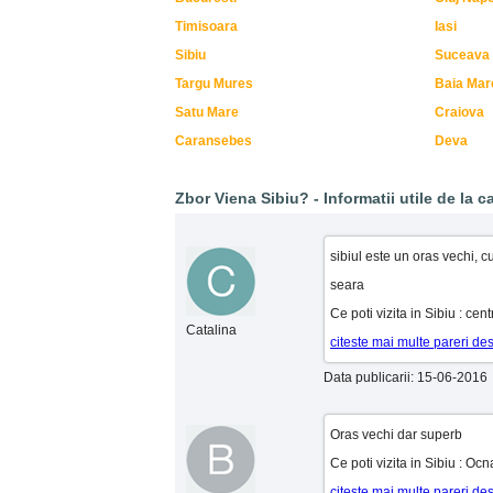
Timisoara
Iasi
Sibiu
Suceava
Targu Mures
Baia Mar
Satu Mare
Craiova
Caransebes
Deva
Zbor Viena Sibiu? - Informatii utile de la ca
sibiul este un oras vechi, c
seara
Ce poti vizita in Sibiu : cen
Catalina
citeste mai multe pareri de
Data publicarii: 15-06-2016
Oras vechi dar superb
Ce poti vizita in Sibiu : Ocn
citeste mai multe pareri de