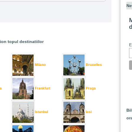
Ne
M
ion topul destinatiilor
E
Milano
Bruxelles
a
Frankfurt
Praga
Bi
Istanbul
Iasi
or