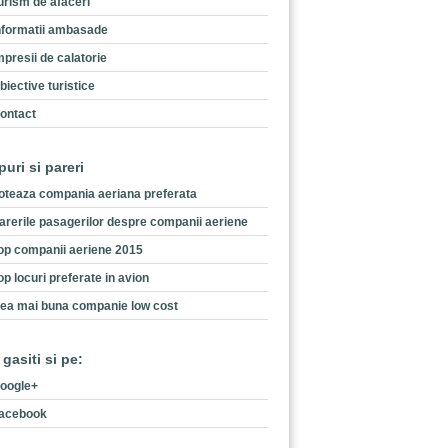
urism de afaceri
nformatii ambasade
mpresii de calatorie
biective turistice
ontact
puri si pareri
oteaza compania aeriana preferata
arerile pasagerilor despre companii aeriene
op companii aeriene 2015
op locuri preferate in avion
ea mai buna companie low cost
 gasiti si pe:
oogle+
acebook