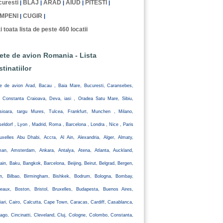
uresti
BLAJ
ARAD
AIUD
PITESTI
|
|
|
|
|
MPENI
CUGIR
|
|
i toata lista de peste 460 locatii
lete de avion Romania - Lista
stinatiilor
te de avion Arad, Bacau , Baia Mare, Bucuresti, Caransebes,
, Constanta Craioava, Deva, iasi , Oradea Satu Mare, Sibiu,
isioara, targu Mures, Tulcea, Frankfurt, Munchen , Milano,
eldorf , Lyon , Madrid, Roma , Barcelona , Londra , Nice , Paris
uxelles Abu Dhabi, Accra, Al Ain, Alexandria, Alger, Almaty,
an, Amsterdam, Ankara, Antalya, Atena, Atlanta, Auckland,
ain, Baku, Bangkok, Barcelona, Beijing, Beirut, Belgrad, Bergen,
lin, Bilbao, Birmingham, Bishkek, Bodrum, Bologna, Bombay,
eaux, Boston, Bristol, Bruxelles, Budapesta, Buenos Aires,
iari, Cairo, Calcutta, Cape Town, Caracas, Cardiff, Casablanca,
ago, Cincinatti, Cleveland, Cluj, Cologne, Colombo, Constanta,