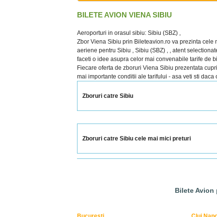
BILETE AVION VIENA SIBIU
Aeroporturi in orasul sibiu: Sibiu (SBZ) ,
Zbor Viena Sibiu prin Bileteavion.ro va prezinta cele 
aeriene pentru Sibiu , Sibiu (SBZ) , , atent selectionate
faceti o idee asupra celor mai convenabile tarife de bi
Fiecare oferta de zboruri Viena Sibiu prezentata cuprind
mai importante conditii ale tarifului - asa veti sti daca
Zboruri catre Sibiu
Zboruri catre Sibiu cele mai mici preturi
Bilete Avion
Bucuresti
Cluj Nap