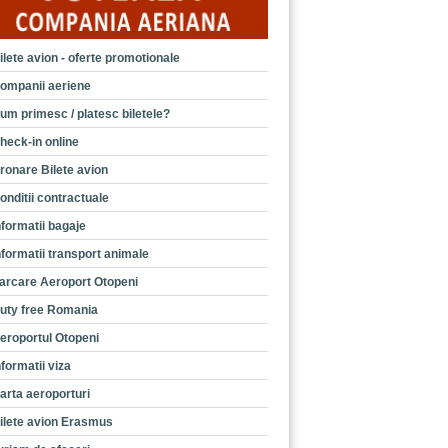
ilete avion - oferte promotionale
ompanii aeriene
um primesc / platesc biletele?
heck-in online
ronare Bilete avion
onditii contractuale
nformatii bagaje
nformatii transport animale
arcare Aeroport Otopeni
uty free Romania
eroportul Otopeni
nformatii viza
arta aeroporturi
ilete avion Erasmus