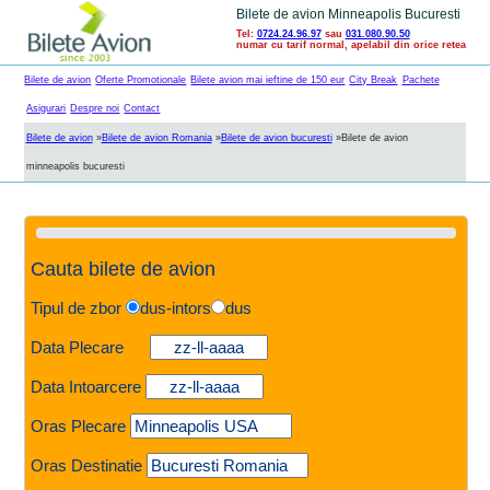
Bilete de avion Minneapolis Bucuresti
Tel:
0724.24.96.97
sau
031.080.90.50
numar cu tarif normal, apelabil din orice retea
Bilete de avion
Oferte Promotionale
Bilete avion mai ieftine de 150 eur
City Break
Pachete
Asigurari
Despre noi
Contact
Bilete de avion
»
Bilete de avion Romania
»
Bilete de avion bucuresti
»
Bilete de avion
minneapolis bucuresti
Cauta bilete de avion
Tipul de zbor
dus-intors
dus
Data Plecare
Data Intoarcere
Oras Plecare
Oras Destinatie