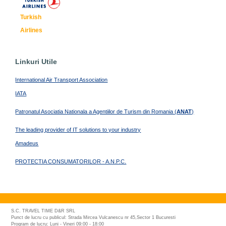
Turkish
Airlines
Linkuri Utile
International Air Transport Association
IATA
Patronatul Asociatia Nationala a Agentiilor de Turism din Romania (
ANAT
)
The leading provider of IT solutions to your industry
Amadeus
PROTECTIA CONSUMATORILOR - A.N.P.C.
S.C. TRAVEL TIME D&R SRL
Punct de lucru cu publicul: Strada Mircea Vulcanescu nr 45,Sector 1 Bucuresti
Program de lucru: Luni - Vineri 09:00 - 18:00