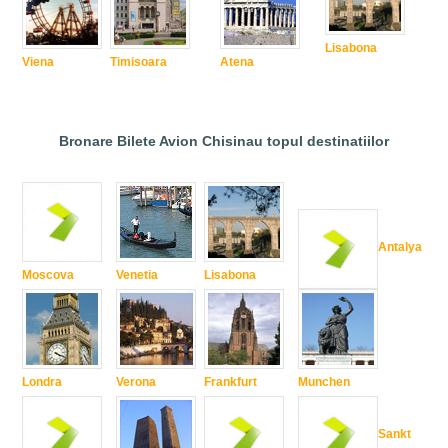
Lisabona
Viena
Timisoara
Atena
Bronare Bilete Avion Chisinau topul destinatiilor
Antalya
Moscova
Venetia
Lisabona
Londra
Verona
Frankfurt
Munchen
Sankt