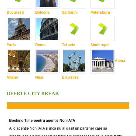
Bucuresti
Bologna
Santorini
Petersburg
Paris
Roma
Tel aviv
Simferopol
Atena
Milano
Nisa
Bruxelles
OFERTE CITY BREAK
Booking Time pentru agentie Non IATA
Ai o agentie Non IATA si inca nu ai gasit un partener care sa