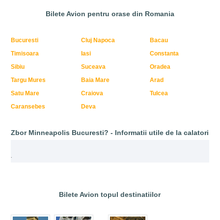
Bilete Avion pentru orase din Romania
Bucuresti
Cluj Napoca
Bacau
Timisoara
Iasi
Constanta
Sibiu
Suceava
Oradea
Targu Mures
Baia Mare
Arad
Satu Mare
Craiova
Tulcea
Caransebes
Deva
Zbor Minneapolis Bucuresti? - Informatii utile de la calatori
.
Bilete Avion topul destinatiilor