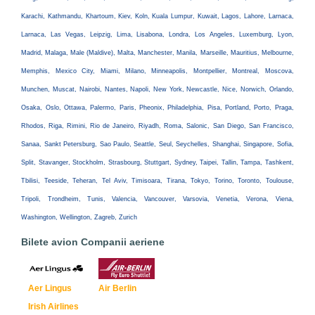
Karachi, Kathmandu, Khartoum, Kiev, Koln, Kuala Lumpur, Kuwait, Lagos, Lahore, Larnaca,
Larnaca, Las Vegas, Leipzig, Lima, Lisabona, Londra, Los Angeles, Luxemburg, Lyon,
Madrid, Malaga, Male (Maldive), Malta, Manchester, Manila, Marseille, Mauritius, Melbourne,
Memphis, Mexico City, Miami, Milano, Minneapolis, Montpellier, Montreal, Moscova,
Munchen, Muscat, Nairobi, Nantes, Napoli, New York, Newcastle, Nice, Norwich, Orlando,
Osaka, Oslo, Ottawa, Palermo, Paris, Pheonix, Philadelphia, Pisa, Portland, Porto, Praga,
Rhodos, Riga, Rimini, Rio de Janeiro, Riyadh, Roma, Salonic, San Diego, San Francisco,
Sanaa, Sankt Petersburg, Sao Paulo, Seattle, Seul, Seychelles, Shanghai, Singapore, Sofia,
Split, Stavanger, Stockholm, Strasbourg, Stuttgart, Sydney, Taipei, Tallin, Tampa, Tashkent,
Tbilisi, Teeside, Teheran, Tel Aviv, Timisoara, Tirana, Tokyo, Torino, Toronto, Toulouse,
Tripoli, Trondheim, Tunis, Valencia, Vancouver, Varsovia, Venetia, Verona, Viena,
Washington, Wellington, Zagreb, Zurich
Bilete avion Companii aeriene
Aer Lingus
Air Berlin
Irish Airlines