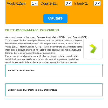
Adult>12ani:
Copil 2-11:
Infant<2:
BILETE AVION MINNEAPOLIS BUCURESTI
Aeroporturi in orasul bucuresti: Baneasa Aurel Vlaicu (BBU) , Henri Coanda (OTP) ,
Zbor Minneapolis Bucuresti prin Bileteavion.ro va prezinta cele mai noi oferte
de bilete de avion ale companiilor aeriene pentru Bucuresti , Baneasa Aurel
Vlaicu (BBU) , Henri Coanda (OTP) , , atent selectionate si actualizate astfel
incat dintr-o singura privire sa va faceti o idee asupra celor mai convenabile
tarife de bilete de avion pentru data calatoriei dvs.
Fiecare oferta de zboruri Minneapolis Bucuresti prezentata cuprinde atat
tariful final, cu toate taxele incluse, cat si cele mai importante conditii ale
tarifului - asa veti sti daca oferta se potriveste nevoilor dvs de calatorie.
Zboruri catre Bucuresti
Zboruri catre Bucuresti cele mai mici preturi