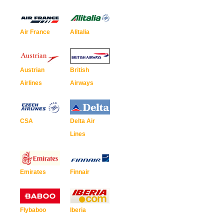
Air France
Alitalia
Austrian
British
Airlines
Airways
CSA
Delta Air
Lines
Emirates
Finnair
Flybaboo
Iberia