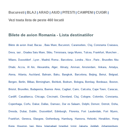
Bucuresti
BLAJ
ARAD
AIUD
PITESTI
CAMPENI
CUGIR
|
|
|
|
|
|
|
Vezi toata lista de peste 460 locatii
Bilete de avion Romania - Lista destinatiilor
Bilete de avion Arad, Bacau , Baia Mare, Bucuresti, Caransebes, Cluj, Constanta Craioava,
Deva, iasi , Oradea Satu Mare, Sibiu, Timisioara, targu Mures, Tulcea, Frankfurt, Munchen ,
Milano, Dusseldorf , Lyon , Madrid, Roma , Barcelona , Londra , Nice , Paris , Bruxelles Abu
Dhabi, Accra, Al Ain, Alexandria, Alger, Almaty, Amman, Amsterdam, Ankara, Antalya,
Atena, Atlanta, Auckland, Bahrain, Baku, Bangkok, Barcelona, Beijing, Beirut, Belgrad,
Bergen, Berlin, Bilbao, Birmingham, Bishkek, Bodrum, Bologna, Bombay, Bordeaux, Boston,
Bristol, Bruxelles, Budapesta, Buenos Aires, Cagliari, Cairo, Calcutta, Cape Town, Caracas,
Cardiff, Casablanca, Chicago, Cincinatti, Cleveland, Cluj, Cologne, Colombo, Constanta,
Copenhaga, Corfu, Dakar, Dallas, Damasc, Dar es Salaam, Delphi, Denver, Detroit, Doha,
Dresda, Dubai, Dublin, Dusseldorf, Edinburgh, Florenta, Fort Lauderdale, Fort Myers,
Frankfurt, Geneva, Glasgow, Gothenburg, Hamburg, Hanovra, Helsinki, Heraklion, Hong
Kong, Houston, Iasi, Ibiza, Islamabad, Istanbul, Izmir, Jakarta, Jeddah, Johannesburg,