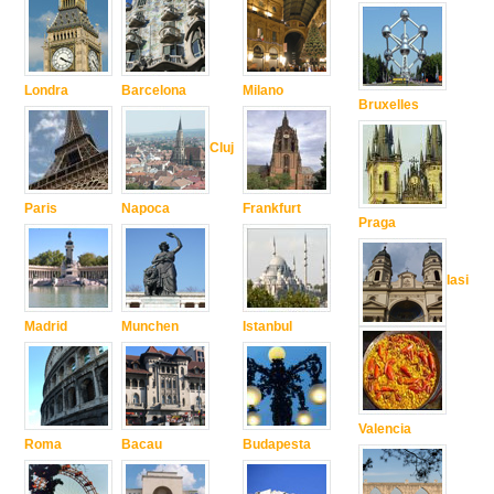
Londra
Barcelona
Milano
Bruxelles
Cluj
Paris
Napoca
Frankfurt
Praga
Iasi
Madrid
Munchen
Istanbul
Valencia
Roma
Bacau
Budapesta