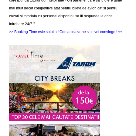
corespunda tuturor dorintelor tale? Un partener care sa iti ofere tarife
mai mult decat competitive atat pentru bilete de avion cat si pentru
cazari si totodata cu personal disponibil sa iti raspunda la orice
intrebare 24/7 ?
>> Booking Time este solutia ! Contacteaza-ne si te vei convinge ! <<