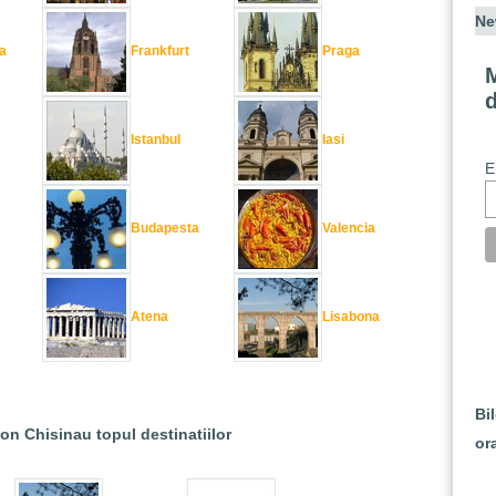
Ne
a
Frankfurt
Praga
M
Istanbul
Iasi
E
Budapesta
Valencia
Atena
Lisabona
Bi
ion Chisinau topul destinatiilor
or