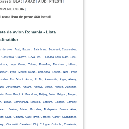
uresti
BLAJ
ARAD
AIUD
PITESTI
|
|
|
|
|
MPENI
CUGIR
|
|
i toata lista de peste 460 locatii
lete de avion Romania - Lista
stinatiilor
te de avion Arad, Bacau , Baia Mare, Bucuresti, Caransebes,
, Constanta Craioava, Deva, iasi , Oradea Satu Mare, Sibiu,
isioara, targu Mures, Tulcea, Frankfurt, Munchen , Milano,
eldorf , Lyon , Madrid, Roma , Barcelona , Londra , Nice , Paris
uxelles Abu Dhabi, Accra, Al Ain, Alexandria, Alger, Almaty,
an, Amsterdam, Ankara, Antalya, Atena, Atlanta, Auckland,
ain, Baku, Bangkok, Barcelona, Beijing, Beirut, Belgrad, Bergen,
lin, Bilbao, Birmingham, Bishkek, Bodrum, Bologna, Bombay,
eaux, Boston, Bristol, Bruxelles, Budapesta, Buenos Aires,
iari, Cairo, Calcutta, Cape Town, Caracas, Cardiff, Casablanca,
ago, Cincinatti, Cleveland, Cluj, Cologne, Colombo, Constanta,