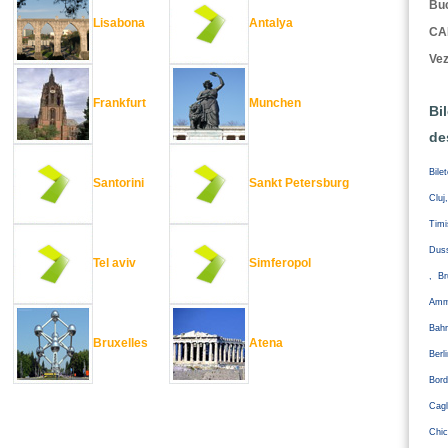
Buc
Lisabona
Antalya
CA
Vez
Frankfurt
Munchen
Bi
de
Bile
Santorini
Sankt Petersburg
Cluj
Tim
Duss
Tel aviv
Simferopol
, Br
Amm
Bahr
Bruxelles
Atena
Ber
Bord
Cagl
Chic