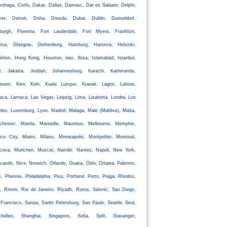
nhaga, Corfu, Dakar, Dallas, Damasc, Dar es Salaam, Delphi,
ver, Detroit, Doha, Dresda, Dubai, Dublin, Dusseldorf,
nburgh, Florenta, Fort Lauderdale, Fort Myers, Frankfurt,
eva, Glasgow, Gothenburg, Hamburg, Hanovra, Helsinki,
klion, Hong Kong, Houston, Iasi, Ibiza, Islamabad, Istanbul,
ir, Jakarta, Jeddah, Johannesburg, Karachi, Kathmandu,
rtoum, Kiev, Koln, Kuala Lumpur, Kuwait, Lagos, Lahore,
aca, Larnaca, Las Vegas, Leipzig, Lima, Lisabona, Londra, Los
les, Luxemburg, Lyon, Madrid, Malaga, Male (Maldive), Malta,
chester, Manila, Marseille, Mauritius, Melbourne, Memphis,
co City, Miami, Milano, Minneapolis, Montpellier, Montreal,
cova, Munchen, Muscat, Nairobi, Nantes, Napoli, New York,
astle, Nice, Norwich, Orlando, Osaka, Oslo, Ottawa, Palermo,
s, Pheonix, Philadelphia, Pisa, Portland, Porto, Praga, Rhodos,
, Rimini, Rio de Janeiro, Riyadh, Roma, Salonic, San Diego,
Francisco, Sanaa, Sankt Petersburg, Sao Paulo, Seattle, Seul,
chelles, Shanghai, Singapore, Sofia, Split, Stavanger,