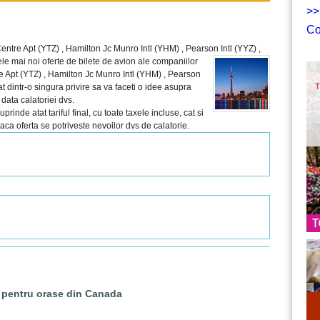
>>
Co
 Centre Apt (YTZ) , Hamilton Jc Munro Intl (YHM) , Pearson Intl (YYZ) ,
le mai noi oferte de bilete de avion ale companiilor
re Apt (YTZ) , Hamilton Jc Munro Intl (YHM) , Pearson
cat dintr-o singura privire sa va faceti o idee asupra
data calatoriei dvs.
inde atat tariful final, cu toate taxele incluse, cat si
 daca oferta se potriveste nevoilor dvs de calatorie.
n pentru orase din Canada