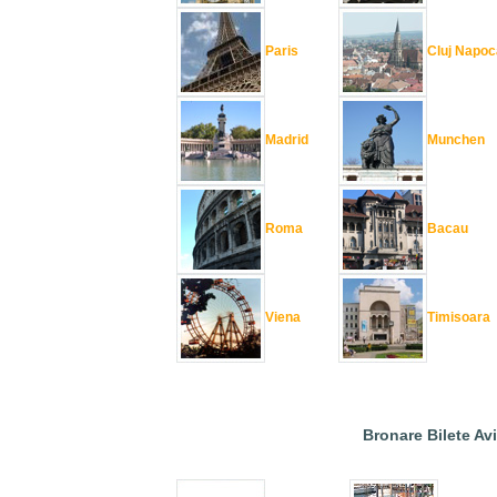
Paris
Cluj Napoc
Madrid
Munchen
Roma
Bacau
Viena
Timisoara
Bronare Bilete Av