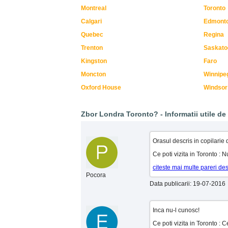
Montreal
Toronto
Calgari
Edmont
Quebec
Regina
Trenton
Saskato
Kingston
Faro
Moncton
Winnipe
Oxford House
Windsor
Zbor Londra Toronto? - Informatii utile de 
Orasul descris in copilarie 
Ce poti vizita in Toronto : N
citeste mai multe pareri de
Pocora
Data publicarii: 19-07-2016
Inca nu-l cunosc!
Ce poti vizita in Toronto : 