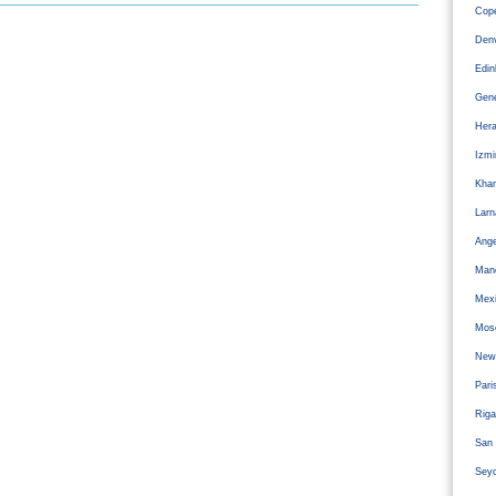
Cope
Den
Edi
Gen
Hera
Izm
Kha
Larn
Ange
Man
Mexi
Mos
Newc
Pari
Riga
San 
Sey