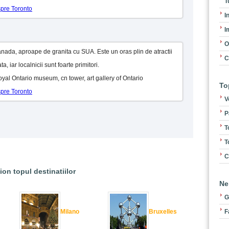
T
spre Toronto
I
I
O
nada, aproape de granita cu SUA. Este un oras plin de atractii
C
a, iar localnicii sunt foarte primitori.
Royal Ontario museum, cn tower, art gallery of Ontario
To
spre Toronto
V
P
T
T
C
ion topul destinatiilor
Ne
G
F
Milano
Bruxelles