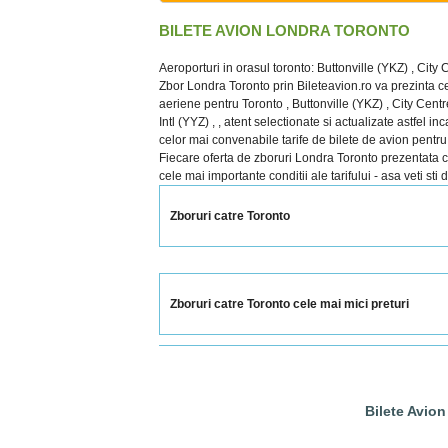
BILETE AVION LONDRA TORONTO
Aeroporturi in orasul toronto: Buttonville (YKZ) , City
Zbor Londra Toronto prin Bileteavion.ro va prezinta ce
aeriene pentru Toronto , Buttonville (YKZ) , City Cent
Intl (YYZ) , , atent selectionate si actualizate astfel in
celor mai convenabile tarife de bilete de avion pentru 
Fiecare oferta de zboruri Londra Toronto prezentata cupr
cele mai importante conditii ale tarifului - asa veti sti
Zboruri catre Toronto
Zboruri catre Toronto cele mai mici preturi
Bilete Avio