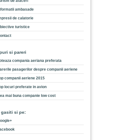
urism de afaceri
nformatii ambasade
mpresii de calatorie
biective turistice
ontact
puri si pareri
oteaza compania aeriana preferata
arerile pasagerilor despre companii aeriene
op companii aeriene 2015
op locuri preferate in avion
ea mai buna companie low cost
 gasiti si pe:
oogle+
acebook