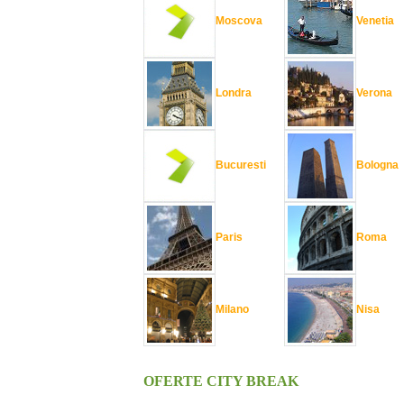
Moscova
Venetia
Londra
Verona
Bucuresti
Bologna
Paris
Roma
Milano
Nisa
OFERTE CITY BREAK