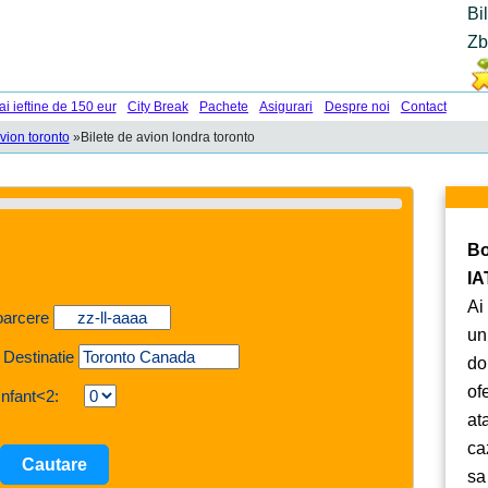
Bi
Zb
ai ieftine de 150 eur
City Break
Pachete
Asigurari
Despre noi
Contact
vion toronto
»
Bilete de avion londra toronto
Bo
IA
Ai
oarcere
un
 Destinatie
do
of
Infant<2:
at
ca
sa