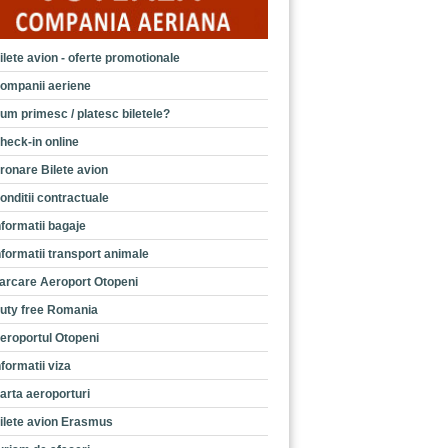
ilete avion - oferte promotionale
ompanii aeriene
um primesc / platesc biletele?
heck-in online
ronare Bilete avion
onditii contractuale
nformatii bagaje
nformatii transport animale
arcare Aeroport Otopeni
uty free Romania
eroportul Otopeni
nformatii viza
arta aeroporturi
ilete avion Erasmus