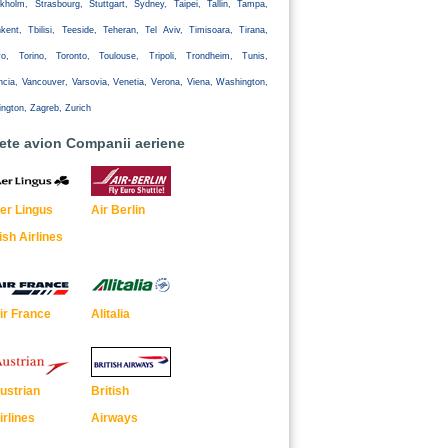
kholm, Strasbourg, Stuttgart, Sydney, Taipei, Tallin, Tampa,
kent, Tbilisi, Teeside, Teheran, Tel Aviv, Timisoara, Tirana,
yo, Torino, Toronto, Toulouse, Tripoli, Trondheim, Tunis,
ncia, Vancouver, Varsovia, Venetia, Verona, Viena, Washington,
ington, Zagreb, Zurich
lete avion Companii aeriene
er Lingus
Air Berlin
rish Airlines
ir France
Alitalia
ustrian
British
irlines
Airways