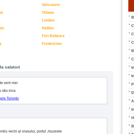
Vancouver
on
Ottawa
B
London
C
on
Halifax
C
Fort Reliance
C
g
Fredericton
B
C
la calatori
I
I
de verii mei
P
u stiu inca
D
spre Toronto
A
I
H
B
Centru vechi al orasului, portul ,muzeele