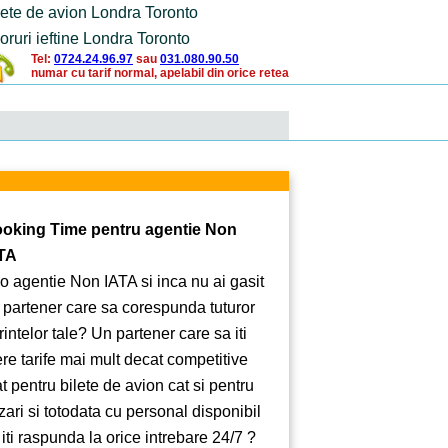
lete de avion Londra Toronto
oruri ieftine Londra Toronto
Tel:
0724.24.96.97
sau
031.080.90.50
numar cu tarif normal, apelabil din orice retea
oking Time pentru agentie Non
TA
 o agentie Non IATA si inca nu ai gasit
 partener care sa corespunda tuturor
rintelor tale? Un partener care sa iti
ere tarife mai mult decat competitive
at pentru bilete de avion cat si pentru
zari si totodata cu personal disponibil
 iti raspunda la orice intrebare 24/7 ?