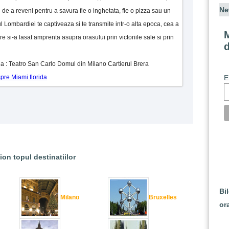
Ne
 de a reveni pentru a savura fie o inghetata, fie o pizza sau un
l Lombardiei te captiveaza si te transmite intr-o alta epoca, cea a
M
re si-a lasat amprenta asupra orasului prin victoriile sale si prin
rida : Teatro San Carlo Domul din Milano Cartierul Brera
E
spre Miami florida
ion topul destinatiilor
Bi
Milano
Bruxelles
or