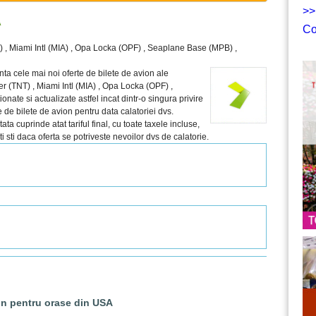
>>
A
Co
T) , Miami Intl (MIA) , Opa Locka (OPF) , Seaplane Base (MPB) ,
nta cele mai noi oferte de bilete de avion ale
r (TNT) , Miami Intl (MIA) , Opa Locka (OPF) ,
ate si actualizate astfel incat dintr-o singura privire
 de bilete de avion pentru data calatoriei dvs.
a cuprinde atat tariful final, cu toate taxele incluse,
eti sti daca oferta se potriveste nevoilor dvs de calatorie.
on pentru orase din USA