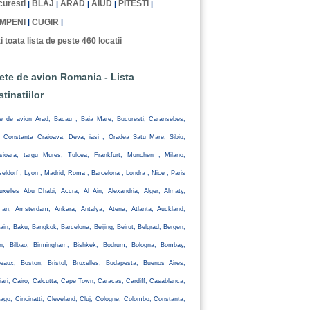
uresti
BLAJ
ARAD
AIUD
PITESTI
|
|
|
|
|
MPENI
CUGIR
|
|
i toata lista de peste 460 locatii
lete de avion Romania - Lista
stinatiilor
te de avion Arad, Bacau , Baia Mare, Bucuresti, Caransebes,
, Constanta Craioava, Deva, iasi , Oradea Satu Mare, Sibiu,
isioara, targu Mures, Tulcea, Frankfurt, Munchen , Milano,
eldorf , Lyon , Madrid, Roma , Barcelona , Londra , Nice , Paris
uxelles Abu Dhabi, Accra, Al Ain, Alexandria, Alger, Almaty,
an, Amsterdam, Ankara, Antalya, Atena, Atlanta, Auckland,
ain, Baku, Bangkok, Barcelona, Beijing, Beirut, Belgrad, Bergen,
lin, Bilbao, Birmingham, Bishkek, Bodrum, Bologna, Bombay,
eaux, Boston, Bristol, Bruxelles, Budapesta, Buenos Aires,
iari, Cairo, Calcutta, Cape Town, Caracas, Cardiff, Casablanca,
ago, Cincinatti, Cleveland, Cluj, Cologne, Colombo, Constanta,