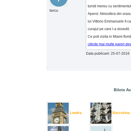
turisti mereu cu sentimentul
Iancu
Aperol. Atmosfera din orasu
lui Vittorio Emmanuele II ca
curajul pe care l-a dovedit.
Ce poti vizita in Miami flo
citeste mai multe pareri de
Data publicarii: 25-07-2016
.
Bilete Av
Londra
Barcelona