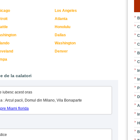
icago
Los Angeles
B
troit
Atlanta
C
attle
Honolulu
shington
Dallas
C
lando
Washington
C
eveland
Denver
B
ampa
C
I
e de la calatori
I
P
re iubesc acest oras
D
ida : Arcul pacii, Domul din Milano, Vila Bonaparte
A
spre Miami florida
I
H
B
stice