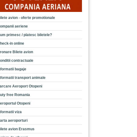
ilete avion - oferte promotionale
ompanii aeriene
um primesc / platesc biletele?
heck-in online
ronare Bilete avion
onditii contractuale
nformatii bagaje
nformatii transport animale
arcare Aeroport Otopeni
uty free Romania
eroportul Otopeni
nformatii viza
arta aeroporturi
ilete avion Erasmus