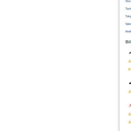
Stoc
Tash
Tok
Vale
Well
Bi
A
I
A
A
A