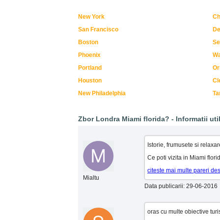
New York
Ch
San Francisco
De
Boston
Se
Phoenix
Wa
Portland
Or
Houston
Cl
New Philadelphia
T
Zbor Londra Miami florida? - Informatii util
Istorie, frumusete si relaxa
Ce poti vizita in Miami flor
citeste mai multe pareri de
Mialtu
Data publicarii: 29-06-2016
oras cu multe obiective turi