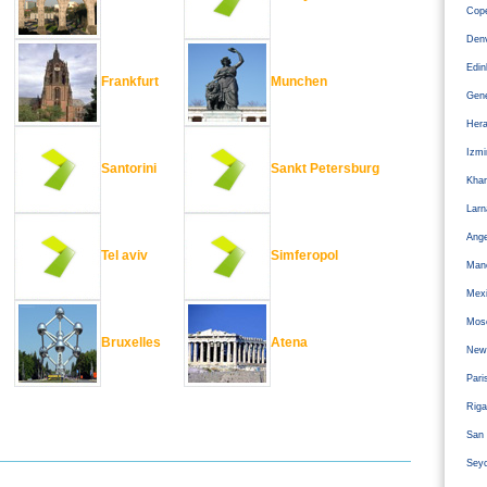
Cope
Den
Edi
Frankfurt
Munchen
Gen
Hera
Izm
Santorini
Sankt Petersburg
Kha
Larn
Ange
Tel aviv
Simferopol
Man
Mexi
Mos
Bruxelles
Atena
Newc
Pari
Riga
San 
Sey