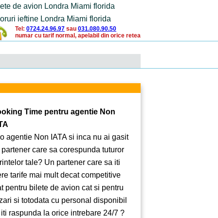
lete de avion Londra Miami florida
oruri ieftine Londra Miami florida
Tel:
0724.24.96.97
sau
031.080.90.50
numar cu tarif normal, apelabil din orice retea
oking Time pentru agentie Non
TA
 o agentie Non IATA si inca nu ai gasit
 partener care sa corespunda tuturor
rintelor tale? Un partener care sa iti
ere tarife mai mult decat competitive
at pentru bilete de avion cat si pentru
zari si totodata cu personal disponibil
 iti raspunda la orice intrebare 24/7 ?