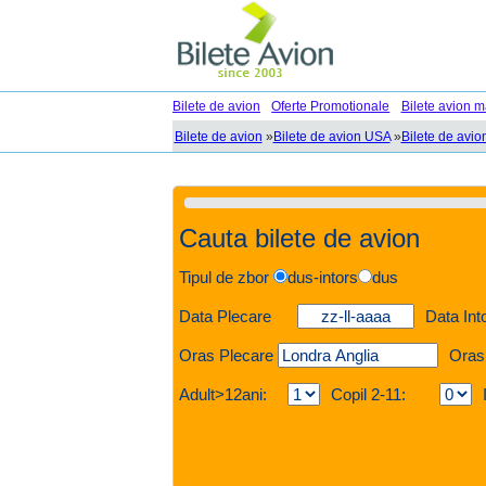
Bilete de avion
Oferte Promotionale
Bilete avion m
Bilete de avion
»
Bilete de avion USA
»
Bilete de avio
Cauta bilete de avion
Tipul de zbor
dus-intors
dus
Data Plecare
Data Int
Oras Plecare
Oras
Adult>12ani:
Copil 2-11: