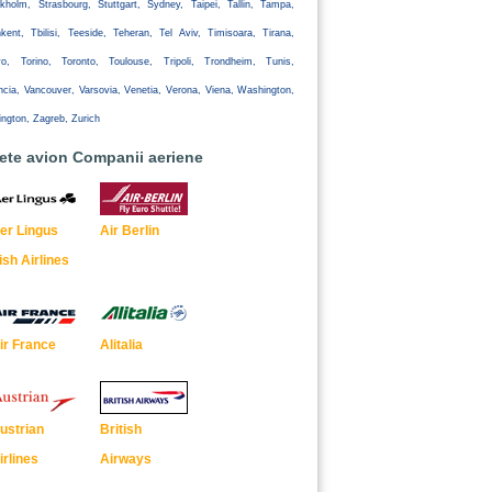
kholm, Strasbourg, Stuttgart, Sydney, Taipei, Tallin, Tampa,
kent, Tbilisi, Teeside, Teheran, Tel Aviv, Timisoara, Tirana,
yo, Torino, Toronto, Toulouse, Tripoli, Trondheim, Tunis,
ncia, Vancouver, Varsovia, Venetia, Verona, Viena, Washington,
ington, Zagreb, Zurich
lete avion Companii aeriene
er Lingus
Air Berlin
rish Airlines
ir France
Alitalia
ustrian
British
irlines
Airways