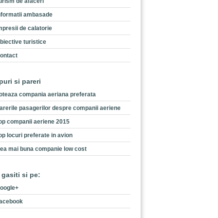
urism de afaceri
nformatii ambasade
mpresii de calatorie
biective turistice
ontact
puri si pareri
oteaza compania aeriana preferata
arerile pasagerilor despre companii aeriene
op companii aeriene 2015
op locuri preferate in avion
ea mai buna companie low cost
 gasiti si pe:
oogle+
acebook