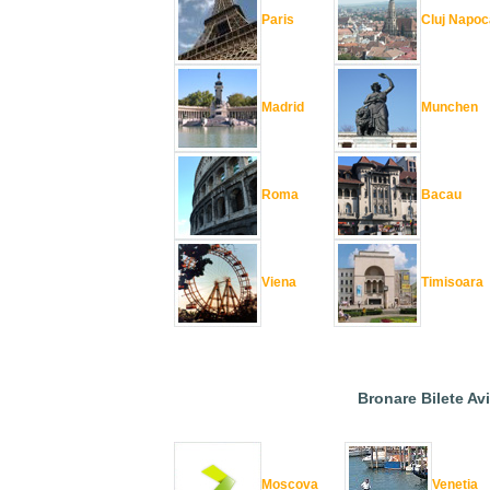
Paris
Cluj Napoc
Madrid
Munchen
Roma
Bacau
Viena
Timisoara
Bronare Bilete Av
Moscova
Venetia