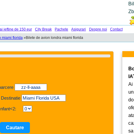
Bi
Zb
ai ieftine de 150 eur
City Break
Pachete
Asigurari
Despre noi
Contact
n miami florida
»
Bilete de avion londra miami florida
Bo
IA
Ai
oarcere
un
 Destinatie
do
of
Infant<2:
at
ca
sa