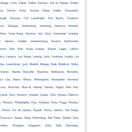
nhaga, Corfu, Dakar, Dallas, Damasc, Dar es Salaam, Delphi,
ver, Detroit, Doha, Dresda, Dubai, Dublin, Dusseldorf,
nburgh, Florenta, Fort Lauderdale, Fort Myers, Frankfurt,
eva, Glasgow, Gothenburg, Hamburg, Hanovra, Helsinki,
klion, Hong Kong, Houston, Iasi, Ibiza, Islamabad, Istanbul,
ir, Jakarta, Jeddah, Johannesburg, Karachi, Kathmandu,
rtoum, Kiev, Koln, Kuala Lumpur, Kuwait, Lagos, Lahore,
aca, Larnaca, Las Vegas, Leipzig, Lima, Lisabona, Londra, Los
les, Luxemburg, Lyon, Madrid, Malaga, Male (Maldive), Malta,
chester, Manila, Marseille, Mauritius, Melbourne, Memphis,
co City, Miami, Milano, Minneapolis, Montpellier, Montreal,
cova, Munchen, Muscat, Nairobi, Nantes, Napoli, New York,
astle, Nice, Norwich, Orlando, Osaka, Oslo, Ottawa, Palermo,
s, Pheonix, Philadelphia, Pisa, Portland, Porto, Praga, Rhodos,
, Rimini, Rio de Janeiro, Riyadh, Roma, Salonic, San Diego,
Francisco, Sanaa, Sankt Petersburg, Sao Paulo, Seattle, Seul,
chelles, Shanghai, Singapore, Sofia, Split, Stavanger,