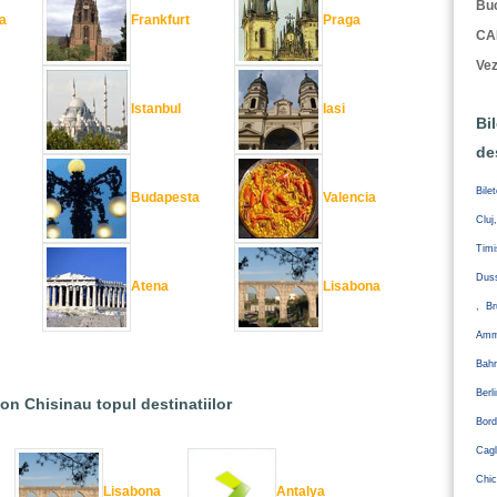
Buc
a
Frankfurt
Praga
CA
Vez
Istanbul
Iasi
Bi
de
Bile
Budapesta
Valencia
Cluj
Tim
Duss
Atena
Lisabona
, Br
Amm
Bahr
Ber
ion Chisinau topul destinatiilor
Bord
Cagl
Chic
Lisabona
Antalya