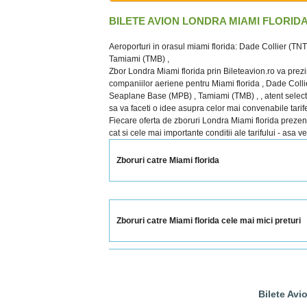
BILETE AVION LONDRA MIAMI FLORID
Aeroporturi in orasul miami florida: Dade Collier (TN
Tamiami (TMB) ,
Zbor Londra Miami florida prin Bileteavion.ro va prezi
companiilor aeriene pentru Miami florida , Dade Collie
Seaplane Base (MPB) , Tamiami (TMB) , , atent selection
sa va faceti o idee asupra celor mai convenabile tarife
Fiecare oferta de zboruri Londra Miami florida prezentat
cat si cele mai importante conditii ale tarifului - asa v
Zboruri catre Miami florida
Zboruri catre Miami florida cele mai mici preturi
Bilete Avi