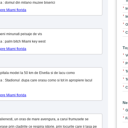
T
ida : domul din milano muzee biserici
I
spre Miami florida
I
O
C
eni minunati peisaje de vis
ida : palm bitch Miami key west
To
spre Miami florida
V
P
T
capitala modei la 50 km de Elvetia si de lacu como
T
ida : Stadionul .dupa care orasu como si tot in apropiere lacul
C
spre Miami florida
Ne
G
F
alienesti, un oras de mare avengura, a carui frumusete se
se prin cladirile ce respira istorie, prin locurile care ii lasa pe