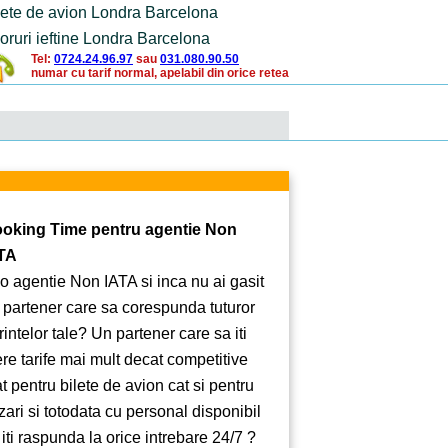
lete de avion Londra Barcelona
oruri ieftine Londra Barcelona
Tel:
0724.24.96.97
sau
031.080.90.50
numar cu tarif normal, apelabil din orice retea
oking Time pentru agentie Non
TA
 o agentie Non IATA si inca nu ai gasit
 partener care sa corespunda tuturor
rintelor tale? Un partener care sa iti
ere tarife mai mult decat competitive
at pentru bilete de avion cat si pentru
zari si totodata cu personal disponibil
 iti raspunda la orice intrebare 24/7 ?