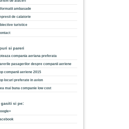
urism de afaceri
nformatii ambasade
mpresii de calatorie
biective turistice
ontact
puri si pareri
oteaza compania aeriana preferata
arerile pasagerilor despre companii aeriene
op companii aeriene 2015
op locuri preferate in avion
ea mai buna companie low cost
 gasiti si pe:
oogle+
acebook