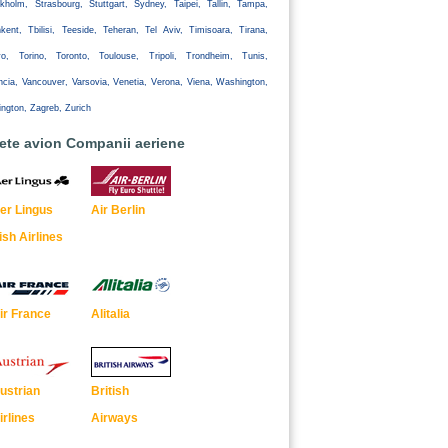
kholm, Strasbourg, Stuttgart, Sydney, Taipei, Tallin, Tampa,
kent, Tbilisi, Teeside, Teheran, Tel Aviv, Timisoara, Tirana,
yo, Torino, Toronto, Toulouse, Tripoli, Trondheim, Tunis,
ncia, Vancouver, Varsovia, Venetia, Verona, Viena, Washington,
ington, Zagreb, Zurich
lete avion Companii aeriene
er Lingus
Air Berlin
rish Airlines
ir France
Alitalia
ustrian
British
irlines
Airways