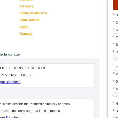
Zaragoza
Palma de Mallorca
B
Gran Canaria
C
Cadiz
C
Granada
C
B
C
e la calatori
I
I
IETIVE TURISTICE SI ISTORIE
P
na : PLAJA MALLURI FETE
D
espre Barcelona
A
I
H
 si este deschis tuturor turistilor inclusiv noaptea
 : muzeul de ceara ,sagrada familia ,rambla
B
espre Barcelona