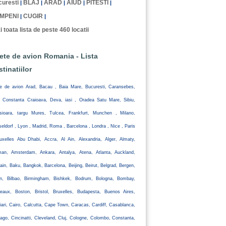
uresti
BLAJ
ARAD
AIUD
PITESTI
|
|
|
|
|
MPENI
CUGIR
|
|
i toata lista de peste 460 locatii
lete de avion Romania - Lista
stinatiilor
te de avion Arad, Bacau , Baia Mare, Bucuresti, Caransebes,
, Constanta Craioava, Deva, iasi , Oradea Satu Mare, Sibiu,
isioara, targu Mures, Tulcea, Frankfurt, Munchen , Milano,
eldorf , Lyon , Madrid, Roma , Barcelona , Londra , Nice , Paris
uxelles Abu Dhabi, Accra, Al Ain, Alexandria, Alger, Almaty,
an, Amsterdam, Ankara, Antalya, Atena, Atlanta, Auckland,
ain, Baku, Bangkok, Barcelona, Beijing, Beirut, Belgrad, Bergen,
lin, Bilbao, Birmingham, Bishkek, Bodrum, Bologna, Bombay,
eaux, Boston, Bristol, Bruxelles, Budapesta, Buenos Aires,
iari, Cairo, Calcutta, Cape Town, Caracas, Cardiff, Casablanca,
ago, Cincinatti, Cleveland, Cluj, Cologne, Colombo, Constanta,