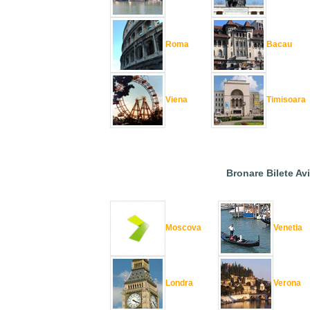
Roma
Bacau
Viena
Timisoara
Bronare Bilete Av
Moscova
Venetia
Londra
Verona