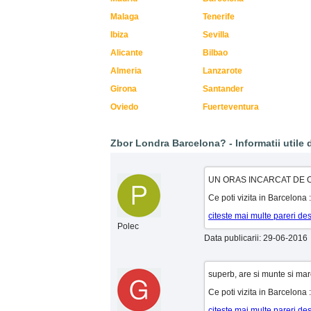
Malaga
Tenerife
Ibiza
Sevilla
Alicante
Bilbao
Almeria
Lanzarote
Girona
Santander
Oviedo
Fuerteventura
Zbor Londra Barcelona? - Informatii utile d
UN ORAS INCARCAT DE OB
Ce poti vizita in Barcelo
citeste mai multe pareri d
Polec
Data publicarii: 29-06-2016
superb, are si munte si mare
Ce poti vizita in Barcelona
citeste mai multe pareri d