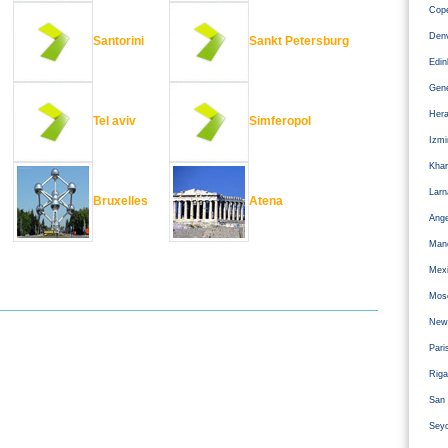
Cope
Den
Santorini
Sankt Petersburg
Edi
Gen
Hera
Tel aviv
Simferopol
Izm
Kha
Larn
Bruxelles
Atena
Ange
Man
Mexi
Mos
Newc
Pari
Riga
San 
Sey