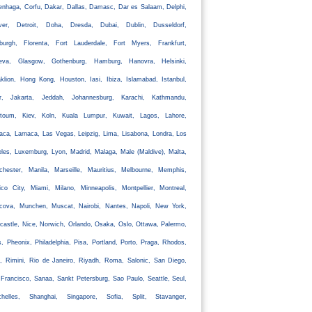
nhaga, Corfu, Dakar, Dallas, Damasc, Dar es Salaam, Delphi,
ver, Detroit, Doha, Dresda, Dubai, Dublin, Dusseldorf,
nburgh, Florenta, Fort Lauderdale, Fort Myers, Frankfurt,
eva, Glasgow, Gothenburg, Hamburg, Hanovra, Helsinki,
klion, Hong Kong, Houston, Iasi, Ibiza, Islamabad, Istanbul,
ir, Jakarta, Jeddah, Johannesburg, Karachi, Kathmandu,
rtoum, Kiev, Koln, Kuala Lumpur, Kuwait, Lagos, Lahore,
aca, Larnaca, Las Vegas, Leipzig, Lima, Lisabona, Londra, Los
les, Luxemburg, Lyon, Madrid, Malaga, Male (Maldive), Malta,
chester, Manila, Marseille, Mauritius, Melbourne, Memphis,
co City, Miami, Milano, Minneapolis, Montpellier, Montreal,
cova, Munchen, Muscat, Nairobi, Nantes, Napoli, New York,
astle, Nice, Norwich, Orlando, Osaka, Oslo, Ottawa, Palermo,
s, Pheonix, Philadelphia, Pisa, Portland, Porto, Praga, Rhodos,
, Rimini, Rio de Janeiro, Riyadh, Roma, Salonic, San Diego,
Francisco, Sanaa, Sankt Petersburg, Sao Paulo, Seattle, Seul,
chelles, Shanghai, Singapore, Sofia, Split, Stavanger,