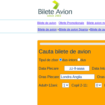
Bilete de avion
Oferte Promotionale
Bilete avion m
Bilete de avion
»
Bilete de avion Spania
»
Bilete de a
Cauta bilete de avion
Tipul de zbor
dus-intors
dus
Data Plecare
Data Int
Oras Plecare
Oras
Adult>12ani:
Copil 2-11: