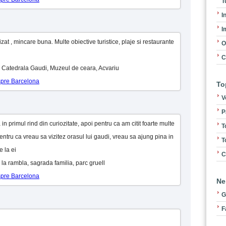
T
I
I
izat , mincare buna. Multe obiective turistice, plaje si restaurante
O
C
 : Catedrala Gaudi, Muzeul de ceara, Acvariu
espre Barcelona
To
V
P
n primul rind din curiozitate, apoi pentru ca am citit foarte multe
T
pentru ca vreau sa vizitez orasul lui gaudi, vreau sa ajung pina in
T
e la ei
C
: la rambla, sagrada familia, parc gruell
espre Barcelona
Ne
G
F