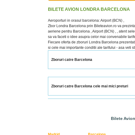
BILETE AVION LONDRA BARCELONA
Aeroporturi in orasul barcelona: Airport (BCN) ,
Zbor Londra Barcelona prin Bileteavion.ro va prezinta
aeriene pentru Barcelona , Airport (BCN) , , atent selec
sa va faceti o idee asupra celor mai convenabile tarife
Fiecare oferta de zboruri Londra Barcelona prezentata c
si cele mai importante conditii ale tarifului - asa veti 
Zboruri catre Barcelona
Zboruri catre Barcelona cele mai mici preturi
Bilete Avio
Madrid
Barcelona