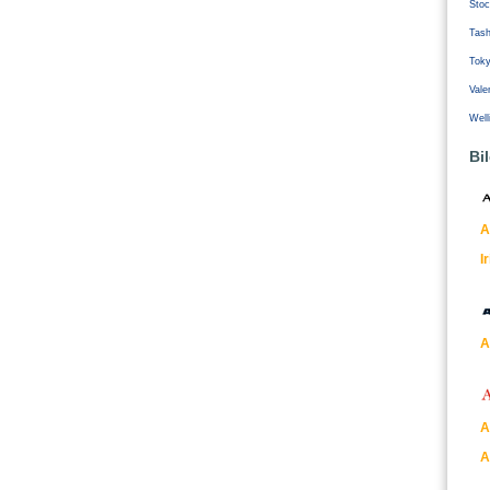
Stoc
Tash
Tok
Vale
Well
Bi
A
I
A
A
A