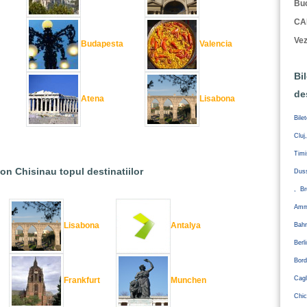
Buc
CA
Vez
Budapesta
Valencia
Bi
de
Atena
Lisabona
Bile
Cluj
Tim
ion Chisinau topul destinatiilor
Duss
, Br
Amm
Lisabona
Antalya
Bahr
Ber
Bord
Cagl
Frankfurt
Munchen
Chic