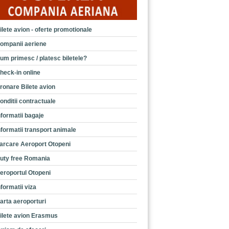
ilete avion - oferte promotionale
ompanii aeriene
um primesc / platesc biletele?
heck-in online
ronare Bilete avion
onditii contractuale
nformatii bagaje
nformatii transport animale
arcare Aeroport Otopeni
uty free Romania
eroportul Otopeni
nformatii viza
arta aeroporturi
ilete avion Erasmus