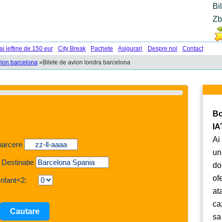
Bi
Zb
ai ieftine de 150 eur
City Break
Pachete
Asigurari
Despre noi
Contact
vion barcelona
»
Bilete de avion londra barcelona
Bo
IA
Ai
oarcere
un
 Destinatie
do
of
Infant<2:
at
ca
sa