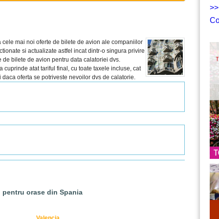
>>
Co
 cele mai noi oferte de bilete de avion ale companiilor
tionate si actualizate astfel incat dintr-o singura privire
 de bilete de avion pentru data calatoriei dvs.
uprinde atat tariful final, cu toate taxele incluse, cat
sti daca oferta se potriveste nevoilor dvs de calatorie.
n pentru orase din Spania
Valencia