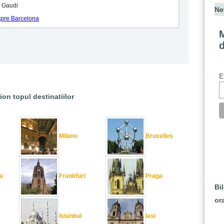
: Gaudi
Ne
espre Barcelona
M
E
ion topul destinatiilor
Milano
Bruxelles
a
Frankfurt
Praga
Bi
or
Istanbul
Iasi