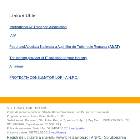
Linkuri Utile
International Air Transport Association
IATA
Patronatul Asociatia Nationala a Agentiilor de Turism din Romania (
ANAT
)
The leading provider of IT solutions to your industry
Amadeus
PROTECTIA CONSUMATORILOR - A.N.P.C.
S.C. TRAVEL TIME D&R SRL
Punct de lucru cu publicul: Strada Mircea Vulcanescu nr 45,Sector 1 Bucuresti
Program de lucru: Luni - Vineri 09:00 - 18:00
Sediul social: Bucuresti, Str. Anton Pan, nr 2, sector 3, Ap 3 | Reg Com: J40/15226/2005, CIF
RO17926970, Capital social: 70.000 LEI |
Polita de asigurare: Seria I Nr: 52194/04.10.2019
vezi polita
| Licenta turism: 3927/21.06.2013
vezi licenta
Reguli de utilizare a site-ului www.bileteavion.ro
ANPC
Solutionarea
|
|