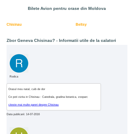
Bilete Avion pentru orase din Moldova
Chisinau
Beltsy
Zbor Geneva Chisinau? - Informatii utile de la calatori
Rodica
Orasul meu natal, cuib de dor
Ce poti vizita in Chisinau : Catedrala, gradina botanica, zooparc
citeste mai multe pareri despre Chisinau
Data publicarii: 14-07-2016