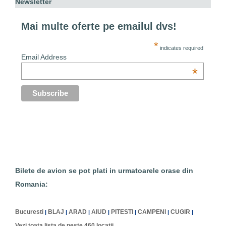
Newsletter
Mai multe oferte pe emailul dvs!
*
indicates required
Email Address
*
Bilete de avion se pot plati in urmatoarele orase din
Romania:
Bucuresti
BLAJ
ARAD
AIUD
PITESTI
CAMPENI
CUGIR
|
|
|
|
|
|
|
Vezi toata lista de peste 460 locatii