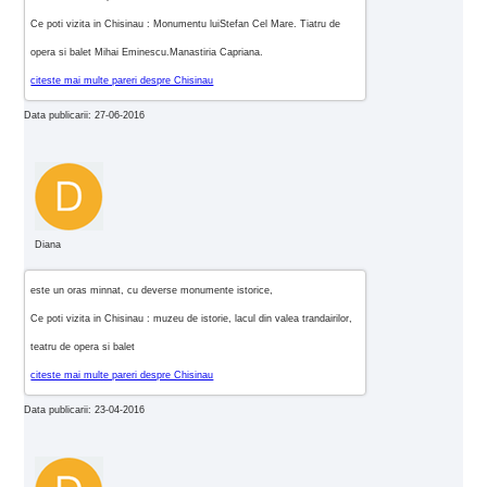
Ce poti vizita in Chisinau : Monumentu luiStefan Cel Mare. Tiatru de
opera si balet Mihai Eminescu.Manastiria Capriana.
citeste mai multe pareri despre Chisinau
Data publicarii: 27-06-2016
Diana
este un oras minnat, cu deverse monumente istorice,
Ce poti vizita in Chisinau : muzeu de istorie, lacul din valea trandairilor,
teatru de opera si balet
citeste mai multe pareri despre Chisinau
Data publicarii: 23-04-2016