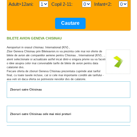
Adult>12ani:
Copil 2-11:
Infant<2:
BILETE AVION GENEVA CHISINAU
Aeroporturi in orasul chisinau: International (KIV) ,
Zbor Geneva Chisinau prin Bileteavion.ro va prezinta cele mai noi oferte de
bilete de avion ale companiilor aeriene pentru Chisinau , International (KIV) , ,
atent selectionate si actualizate astfel incat dintr-o singura privire sa va faceti
o idee asupra celor mai convenabile tarife de bilete de avion pentru data
calatoriei dvs.
Fiecare oferta de zboruri Geneva Chisinau prezentata cuprinde atat tariful
final, cu toate taxele incluse, cat si cele mai importante conditii ale tarifului -
asa veti sti daca oferta se potriveste nevoilor dvs de calatorie.
Zboruri catre Chisinau
Zboruri catre Chisinau cele mai mici preturi