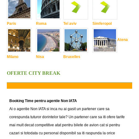
Paris
Roma
Tel aviv
Simferopol
Atena
Milano
Nisa
Bruxelles
OFERTE CITY BREAK
Booking Time pentru agentie Non IATA
Ai o agentie Non IATA si inca nu ai gasit un partener care sa
corespunda tuturor dorintelor tale? Un partener care sa iti ofere tarife
mai mult decat competitive atat pentru bilete de avion cat si pentru
cazari si totodata cu personal disponibil sa iti raspunda la orice