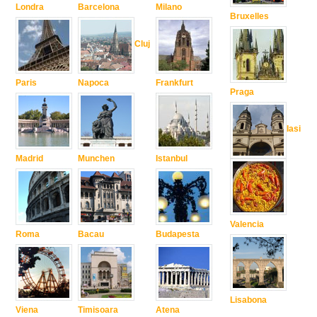
Londra
Barcelona
Milano
Bruxelles
Cluj
Paris
Napoca
Frankfurt
Praga
Iasi
Madrid
Munchen
Istanbul
Valencia
Roma
Bacau
Budapesta
Lisabona
Viena
Timisoara
Atena