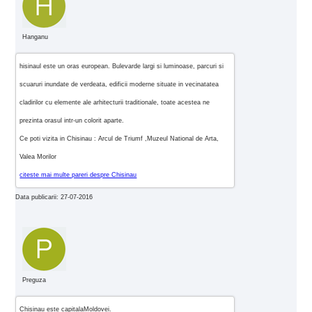
Hanganu
hisinaul este un oras european. Bulevarde largi si luminoase, parcuri si
scuaruri inundate de verdeata, edificii moderne situate in vecinatatea
cladirilor cu elemente ale arhitecturii traditionale, toate acestea ne
prezinta orasul intr-un colorit aparte.
Ce poti vizita in Chisinau : Arcul de Triumf ,Muzeul National de Arta,
Valea Morilor
citeste mai multe pareri despre Chisinau
Data publicarii: 27-07-2016
Preguza
Chisinau este capitalaMoldovei.