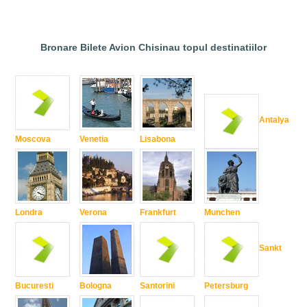
Bronare Bilete Avion Chisinau topul destinatiilor
Antalya
Moscova
Venetia
Lisabona
Londra
Verona
Frankfurt
Munchen
Sankt
Bucuresti
Bologna
Santorini
Petersburg