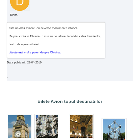
Diana
este un oras minnat, cu deverse monumente istorice,
Ce poti vizita in Chisinau : muzeu de istorie, lacul din valea trandairilor,
teatru de opera si balet
citeste mai multe pareri despre Chisinau
Data publicarii: 23-04-2016
.
Bilete Avion topul destinatiilor