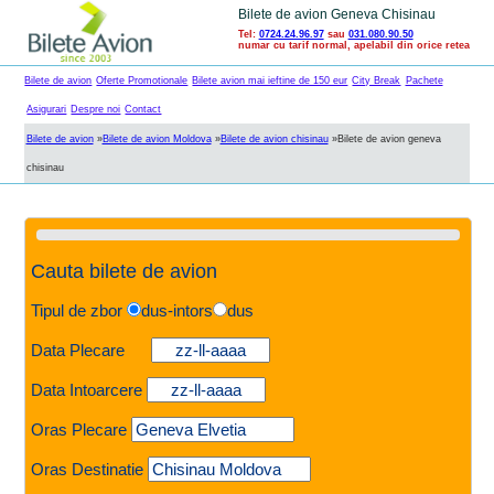
Bilete de avion Geneva Chisinau
Tel:
0724.24.96.97
sau
031.080.90.50
numar cu tarif normal, apelabil din orice retea
Bilete de avion
Oferte Promotionale
Bilete avion mai ieftine de 150 eur
City Break
Pachete
Asigurari
Despre noi
Contact
Bilete de avion
»
Bilete de avion Moldova
»
Bilete de avion chisinau
»
Bilete de avion geneva
chisinau
Cauta bilete de avion
Tipul de zbor
dus-intors
dus
Data Plecare
Data Intoarcere
Oras Plecare
Oras Destinatie