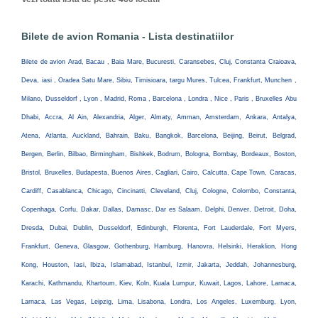
Bilete de avion Romania - Lista destinatiilor
Bilete de avion Arad, Bacau , Baia Mare, Bucuresti, Caransebes, Cluj, Constanta Craioava,
Deva, iasi , Oradea Satu Mare, Sibiu, Timisioara, targu Mures, Tulcea, Frankfurt, Munchen ,
Milano, Dusseldorf , Lyon , Madrid, Roma , Barcelona , Londra , Nice , Paris , Bruxelles Abu
Dhabi, Accra, Al Ain, Alexandria, Alger, Almaty, Amman, Amsterdam, Ankara, Antalya,
Atena, Atlanta, Auckland, Bahrain, Baku, Bangkok, Barcelona, Beijing, Beirut, Belgrad,
Bergen, Berlin, Bilbao, Birmingham, Bishkek, Bodrum, Bologna, Bombay, Bordeaux, Boston,
Bristol, Bruxelles, Budapesta, Buenos Aires, Cagliari, Cairo, Calcutta, Cape Town, Caracas,
Cardiff, Casablanca, Chicago, Cincinatti, Cleveland, Cluj, Cologne, Colombo, Constanta,
Copenhaga, Corfu, Dakar, Dallas, Damasc, Dar es Salaam, Delphi, Denver, Detroit, Doha,
Dresda, Dubai, Dublin, Dusseldorf, Edinburgh, Florenta, Fort Lauderdale, Fort Myers,
Frankfurt, Geneva, Glasgow, Gothenburg, Hamburg, Hanovra, Helsinki, Heraklion, Hong
Kong, Houston, Iasi, Ibiza, Islamabad, Istanbul, Izmir, Jakarta, Jeddah, Johannesburg,
Karachi, Kathmandu, Khartoum, Kiev, Koln, Kuala Lumpur, Kuwait, Lagos, Lahore, Larnaca,
Larnaca, Las Vegas, Leipzig, Lima, Lisabona, Londra, Los Angeles, Luxemburg, Lyon,