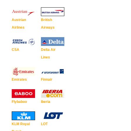
Austrian
British
Airlines
Airways
CSA
Delta Air
Lines
Emirates
Finnair
Flybaboo
Iberia
KLM Royal
LOT