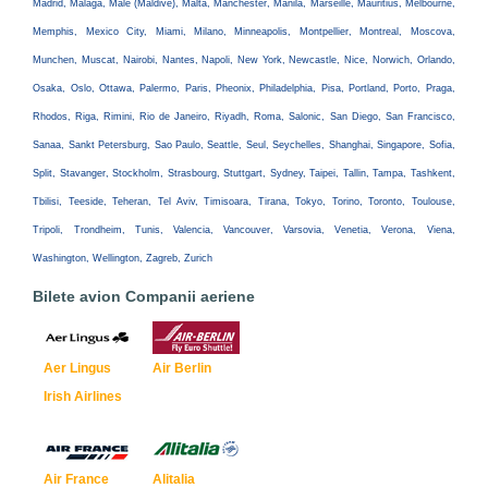
Madrid, Malaga, Male (Maldive), Malta, Manchester, Manila, Marseille, Mauritius, Melbourne,
Memphis, Mexico City, Miami, Milano, Minneapolis, Montpellier, Montreal, Moscova,
Munchen, Muscat, Nairobi, Nantes, Napoli, New York, Newcastle, Nice, Norwich, Orlando,
Osaka, Oslo, Ottawa, Palermo, Paris, Pheonix, Philadelphia, Pisa, Portland, Porto, Praga,
Rhodos, Riga, Rimini, Rio de Janeiro, Riyadh, Roma, Salonic, San Diego, San Francisco,
Sanaa, Sankt Petersburg, Sao Paulo, Seattle, Seul, Seychelles, Shanghai, Singapore, Sofia,
Split, Stavanger, Stockholm, Strasbourg, Stuttgart, Sydney, Taipei, Tallin, Tampa, Tashkent,
Tbilisi, Teeside, Teheran, Tel Aviv, Timisoara, Tirana, Tokyo, Torino, Toronto, Toulouse,
Tripoli, Trondheim, Tunis, Valencia, Vancouver, Varsovia, Venetia, Verona, Viena,
Washington, Wellington, Zagreb, Zurich
Bilete avion Companii aeriene
Aer Lingus
Air Berlin
Irish Airlines
Air France
Alitalia