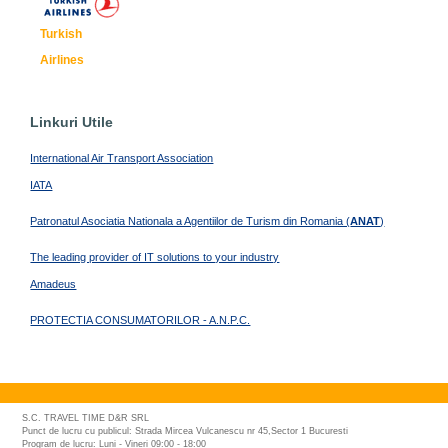
Turkish
Airlines
Linkuri Utile
International Air Transport Association
IATA
Patronatul Asociatia Nationala a Agentiilor de Turism din Romania (
ANAT
)
The leading provider of IT solutions to your industry
Amadeus
PROTECTIA CONSUMATORILOR - A.N.P.C.
S.C. TRAVEL TIME D&R SRL
Punct de lucru cu publicul: Strada Mircea Vulcanescu nr 45,Sector 1 Bucuresti
Program de lucru: Luni - Vineri 09:00 - 18:00