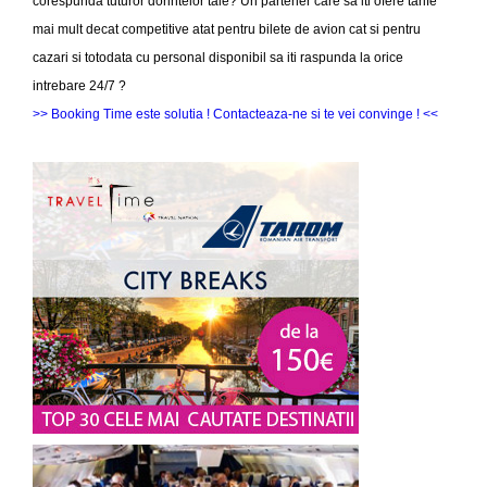
corespunda tuturor dorintelor tale? Un partener care sa iti ofere tarife
mai mult decat competitive atat pentru bilete de avion cat si pentru
cazari si totodata cu personal disponibil sa iti raspunda la orice
intrebare 24/7 ?
>> Booking Time este solutia ! Contacteaza-ne si te vei convinge ! <<