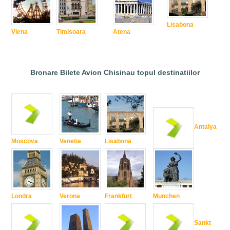
Lisabona
Viena
Timisoara
Atena
Bronare Bilete Avion Chisinau topul destinatiilor
Antalya
Moscova
Venetia
Lisabona
Londra
Verona
Frankfurt
Munchen
Sankt