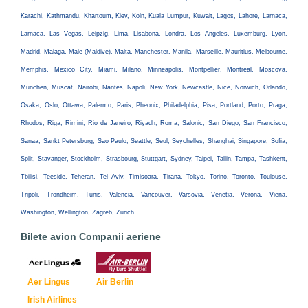
Karachi, Kathmandu, Khartoum, Kiev, Koln, Kuala Lumpur, Kuwait, Lagos, Lahore, Larnaca,
Larnaca, Las Vegas, Leipzig, Lima, Lisabona, Londra, Los Angeles, Luxemburg, Lyon,
Madrid, Malaga, Male (Maldive), Malta, Manchester, Manila, Marseille, Mauritius, Melbourne,
Memphis, Mexico City, Miami, Milano, Minneapolis, Montpellier, Montreal, Moscova,
Munchen, Muscat, Nairobi, Nantes, Napoli, New York, Newcastle, Nice, Norwich, Orlando,
Osaka, Oslo, Ottawa, Palermo, Paris, Pheonix, Philadelphia, Pisa, Portland, Porto, Praga,
Rhodos, Riga, Rimini, Rio de Janeiro, Riyadh, Roma, Salonic, San Diego, San Francisco,
Sanaa, Sankt Petersburg, Sao Paulo, Seattle, Seul, Seychelles, Shanghai, Singapore, Sofia,
Split, Stavanger, Stockholm, Strasbourg, Stuttgart, Sydney, Taipei, Tallin, Tampa, Tashkent,
Tbilisi, Teeside, Teheran, Tel Aviv, Timisoara, Tirana, Tokyo, Torino, Toronto, Toulouse,
Tripoli, Trondheim, Tunis, Valencia, Vancouver, Varsovia, Venetia, Verona, Viena,
Washington, Wellington, Zagreb, Zurich
Bilete avion Companii aeriene
Aer Lingus
Air Berlin
Irish Airlines