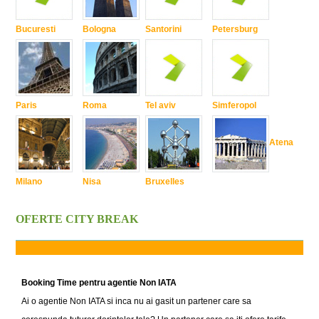
Bucuresti
Bologna
Santorini
Petersburg
Paris
Roma
Tel aviv
Simferopol
Atena
Milano
Nisa
Bruxelles
OFERTE CITY BREAK
Booking Time pentru agentie Non IATA
Ai o agentie Non IATA si inca nu ai gasit un partener care sa