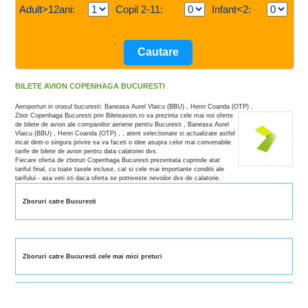
Adult>12ani:
Copil 2-11:
Infant<2:
BILETE AVION COPENHAGA BUCURESTI
Aeroporturi in orasul bucuresti: Baneasa Aurel Vlaicu (BBU) , Henri Coanda (OTP) ,
Zbor Copenhaga Bucuresti prin Bileteavion.ro va prezinta cele mai noi oferte
de bilete de avion ale companiilor aeriene pentru Bucuresti , Baneasa Aurel
Vlaicu (BBU) , Henri Coanda (OTP) , , atent selectionate si actualizate astfel
incat dintr-o singura privire sa va faceti o idee asupra celor mai convenabile
tarife de bilete de avion pentru data calatoriei dvs.
Fiecare oferta de zboruri Copenhaga Bucuresti prezentata cuprinde atat
tariful final, cu toate taxele incluse, cat si cele mai importante conditii ale
tarifului - asa veti sti daca oferta se potriveste nevoilor dvs de calatorie.
Zboruri catre Bucuresti
Zboruri catre Bucuresti cele mai mici preturi