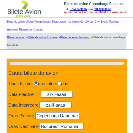
Bilete de avion Copenhaga Bucuresti
Tel:
0724.24.96.97
sau
031.080.90.50
numar cu tarif normal, apelabil din orice retea
Bilete de avion
Oferte Promotionale
Bilete avion mai ieftine de 150 eur
City Break
Pachete
Asigurari
Despre noi
Contact
Bilete de avion
»
Bilete de avion Romania
»
Bilete de avion bucuresti
»
Bilete de avion copenhaga
bucuresti
Cauta bilete de avion
Tipul de zbor
dus-intors
dus
Data Plecare
Data Intoarcere
Oras Plecare
Oras Destinatie