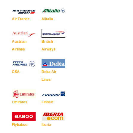
Air France
Alitalia
Austrian
British
Airlines
Airways
CSA
Delta Air
Lines
Emirates
Finnair
Flybaboo
Iberia