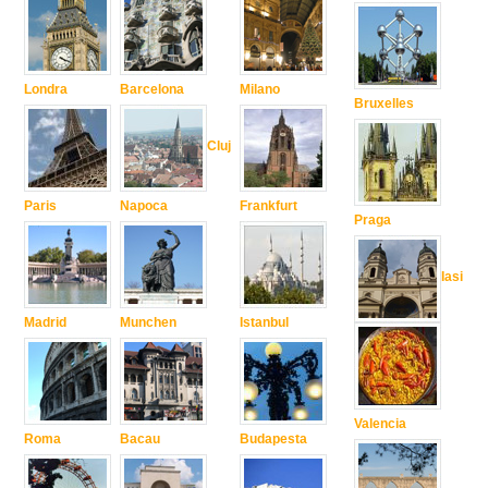
Londra
Barcelona
Milano
Bruxelles
Cluj
Paris
Napoca
Frankfurt
Praga
Iasi
Madrid
Munchen
Istanbul
Valencia
Roma
Bacau
Budapesta