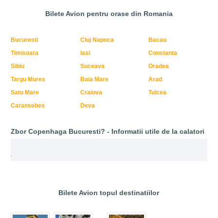
Bilete Avion pentru orase din Romania
Bucuresti
Cluj Napoca
Bacau
Timisoara
Iasi
Constanta
Sibiu
Suceava
Oradea
Targu Mures
Baia Mare
Arad
Satu Mare
Craiova
Tulcea
Caransebes
Deva
Zbor Copenhaga Bucuresti? - Informatii utile de la calatori
.
Bilete Avion topul destinatiilor