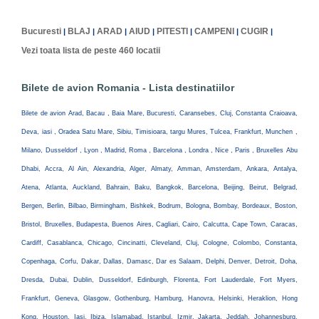
Bucuresti
BLAJ
ARAD
AIUD
PITESTI
CAMPENI
CUGIR
|
|
|
|
|
|
|
Vezi toata lista de peste 460 locatii
Bilete de avion Romania - Lista destinatiilor
Bilete de avion Arad, Bacau , Baia Mare, Bucuresti, Caransebes, Cluj, Constanta Craioava,
Deva, iasi , Oradea Satu Mare, Sibiu, Timisioara, targu Mures, Tulcea, Frankfurt, Munchen ,
Milano, Dusseldorf , Lyon , Madrid, Roma , Barcelona , Londra , Nice , Paris , Bruxelles Abu
Dhabi, Accra, Al Ain, Alexandria, Alger, Almaty, Amman, Amsterdam, Ankara, Antalya,
Atena, Atlanta, Auckland, Bahrain, Baku, Bangkok, Barcelona, Beijing, Beirut, Belgrad,
Bergen, Berlin, Bilbao, Birmingham, Bishkek, Bodrum, Bologna, Bombay, Bordeaux, Boston,
Bristol, Bruxelles, Budapesta, Buenos Aires, Cagliari, Cairo, Calcutta, Cape Town, Caracas,
Cardiff, Casablanca, Chicago, Cincinatti, Cleveland, Cluj, Cologne, Colombo, Constanta,
Copenhaga, Corfu, Dakar, Dallas, Damasc, Dar es Salaam, Delphi, Denver, Detroit, Doha,
Dresda, Dubai, Dublin, Dusseldorf, Edinburgh, Florenta, Fort Lauderdale, Fort Myers,
Frankfurt, Geneva, Glasgow, Gothenburg, Hamburg, Hanovra, Helsinki, Heraklion, Hong
Kong, Houston, Iasi, Ibiza, Islamabad, Istanbul, Izmir, Jakarta, Jeddah, Johannesburg,