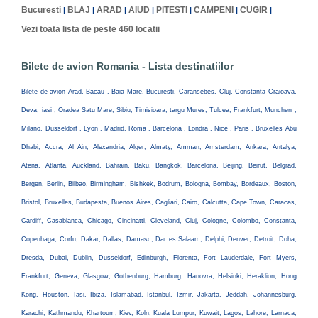
Bucuresti
BLAJ
ARAD
AIUD
PITESTI
CAMPENI
CUGIR
|
|
|
|
|
|
|
Vezi toata lista de peste 460 locatii
Bilete de avion Romania - Lista destinatiilor
Bilete de avion Arad, Bacau , Baia Mare, Bucuresti, Caransebes, Cluj, Constanta Craioava,
Deva, iasi , Oradea Satu Mare, Sibiu, Timisioara, targu Mures, Tulcea, Frankfurt, Munchen ,
Milano, Dusseldorf , Lyon , Madrid, Roma , Barcelona , Londra , Nice , Paris , Bruxelles Abu
Dhabi, Accra, Al Ain, Alexandria, Alger, Almaty, Amman, Amsterdam, Ankara, Antalya,
Atena, Atlanta, Auckland, Bahrain, Baku, Bangkok, Barcelona, Beijing, Beirut, Belgrad,
Bergen, Berlin, Bilbao, Birmingham, Bishkek, Bodrum, Bologna, Bombay, Bordeaux, Boston,
Bristol, Bruxelles, Budapesta, Buenos Aires, Cagliari, Cairo, Calcutta, Cape Town, Caracas,
Cardiff, Casablanca, Chicago, Cincinatti, Cleveland, Cluj, Cologne, Colombo, Constanta,
Copenhaga, Corfu, Dakar, Dallas, Damasc, Dar es Salaam, Delphi, Denver, Detroit, Doha,
Dresda, Dubai, Dublin, Dusseldorf, Edinburgh, Florenta, Fort Lauderdale, Fort Myers,
Frankfurt, Geneva, Glasgow, Gothenburg, Hamburg, Hanovra, Helsinki, Heraklion, Hong
Kong, Houston, Iasi, Ibiza, Islamabad, Istanbul, Izmir, Jakarta, Jeddah, Johannesburg,
Karachi, Kathmandu, Khartoum, Kiev, Koln, Kuala Lumpur, Kuwait, Lagos, Lahore, Larnaca,