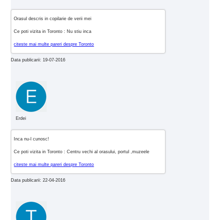
Orasul descris in copilarie de verii mei
Ce poti vizita in Toronto : Nu stiu inca
citeste mai multe pareri despre Toronto
Data publicarii: 19-07-2016
Erdei
Inca nu-l cunosc!
Ce poti vizita in Toronto : Centru vechi al orasului, portul ,muzeele
citeste mai multe pareri despre Toronto
Data publicarii: 22-04-2016