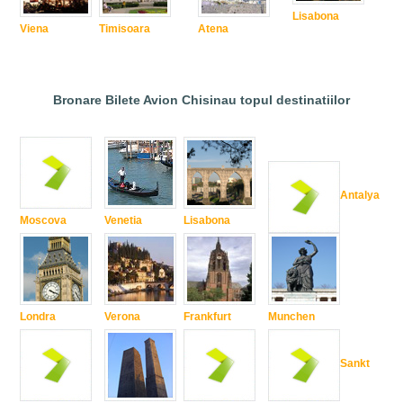
Lisabona
Viena
Timisoara
Atena
Bronare Bilete Avion Chisinau topul destinatiilor
Antalya
Moscova
Venetia
Lisabona
Londra
Verona
Frankfurt
Munchen
Sankt