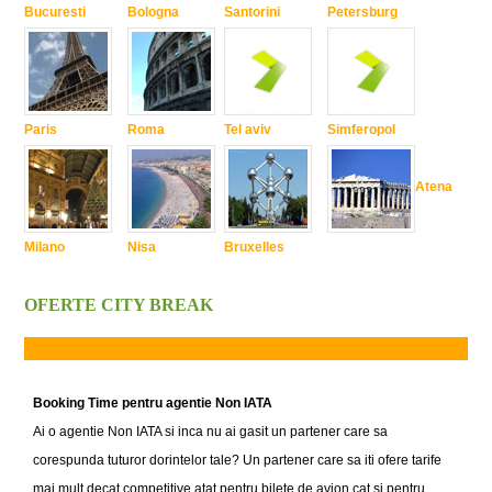
Bucuresti
Bologna
Santorini
Petersburg
Paris
Roma
Tel aviv
Simferopol
Atena
Milano
Nisa
Bruxelles
OFERTE CITY BREAK
Booking Time pentru agentie Non IATA
Ai o agentie Non IATA si inca nu ai gasit un partener care sa
corespunda tuturor dorintelor tale? Un partener care sa iti ofere tarife
mai mult decat competitive atat pentru bilete de avion cat si pentru