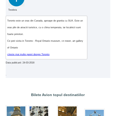
Teodora
Toronto este un oras din Canada, aproape de granita cu SUA. Este un
oras plin de atractii turistice, cu o clima temperata, iar localnicii sunt
foarte primitori.
Ce poti vizita in Toronto : Royal Ontario museum, cn tower, art gallery
of Ontario
citeste mai multe pareri despre Toronto
Data publicarii: 24-03-2016
.
Bilete Avion topul destinatiilor