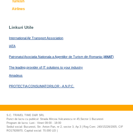
Turkish
Airlines
Linkuri Utile
International Air Transport Association
IATA
Patronatul Asociatia Nationala a Agentiilor de Turism din Romania (
ANAT
)
The leading provider of IT solutions to your industry
Amadeus
PROTECTIA CONSUMATORILOR - A.N.P.C.
S.C. TRAVEL TIME D&R SRL
Punct de lucru cu publicul: Strada Mircea Vulcanescu nr 45,Sector 1 Bucuresti
Program de lucru: Luni - Vineri 09:00 - 18:00
Sediul social: Bucuresti, Str. Anton Pan, nr 2, sector 3, Ap 3 | Reg Com: J40/15226/2005, CIF
RO17926970, Capital social: 70.000 LEI |