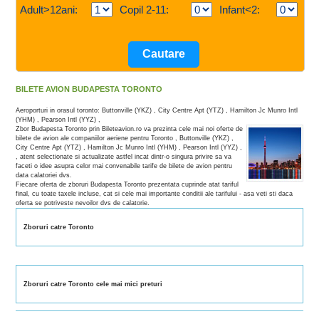
Adult>12ani:
Copil 2-11:
Infant<2:
BILETE AVION BUDAPESTA TORONTO
Aeroporturi in orasul toronto: Buttonville (YKZ) , City Centre Apt (YTZ) , Hamilton Jc Munro Intl
(YHM) , Pearson Intl (YYZ) ,
Zbor Budapesta Toronto prin Bileteavion.ro va prezinta cele mai noi oferte de
bilete de avion ale companiilor aeriene pentru Toronto , Buttonville (YKZ) ,
City Centre Apt (YTZ) , Hamilton Jc Munro Intl (YHM) , Pearson Intl (YYZ) ,
, atent selectionate si actualizate astfel incat dintr-o singura privire sa va
faceti o idee asupra celor mai convenabile tarife de bilete de avion pentru
data calatoriei dvs.
Fiecare oferta de zboruri Budapesta Toronto prezentata cuprinde atat tariful
final, cu toate taxele incluse, cat si cele mai importante conditii ale tarifului - asa veti sti daca
oferta se potriveste nevoilor dvs de calatorie.
Zboruri catre Toronto
Zboruri catre Toronto cele mai mici preturi