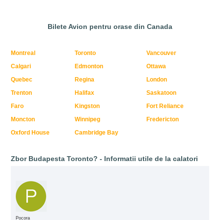
Bilete Avion pentru orase din Canada
Montreal
Toronto
Vancouver
Calgari
Edmonton
Ottawa
Quebec
Regina
London
Trenton
Halifax
Saskatoon
Faro
Kingston
Fort Reliance
Moncton
Winnipeg
Fredericton
Oxford House
Cambridge Bay
Zbor Budapesta Toronto? - Informatii utile de la calatori
Pocora