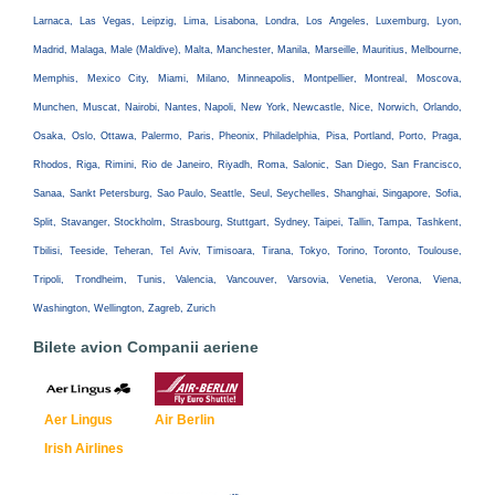
Larnaca, Las Vegas, Leipzig, Lima, Lisabona, Londra, Los Angeles, Luxemburg, Lyon,
Madrid, Malaga, Male (Maldive), Malta, Manchester, Manila, Marseille, Mauritius, Melbourne,
Memphis, Mexico City, Miami, Milano, Minneapolis, Montpellier, Montreal, Moscova,
Munchen, Muscat, Nairobi, Nantes, Napoli, New York, Newcastle, Nice, Norwich, Orlando,
Osaka, Oslo, Ottawa, Palermo, Paris, Pheonix, Philadelphia, Pisa, Portland, Porto, Praga,
Rhodos, Riga, Rimini, Rio de Janeiro, Riyadh, Roma, Salonic, San Diego, San Francisco,
Sanaa, Sankt Petersburg, Sao Paulo, Seattle, Seul, Seychelles, Shanghai, Singapore, Sofia,
Split, Stavanger, Stockholm, Strasbourg, Stuttgart, Sydney, Taipei, Tallin, Tampa, Tashkent,
Tbilisi, Teeside, Teheran, Tel Aviv, Timisoara, Tirana, Tokyo, Torino, Toronto, Toulouse,
Tripoli, Trondheim, Tunis, Valencia, Vancouver, Varsovia, Venetia, Verona, Viena,
Washington, Wellington, Zagreb, Zurich
Bilete avion Companii aeriene
Aer Lingus
Air Berlin
Irish Airlines