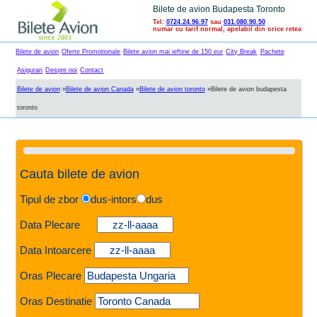
Bilete de avion Budapesta Toronto
Tel:
0724.24.96.97
sau
031.080.90.50
numar cu tarif normal, apelabil din orice retea
Bilete de avion
Oferte Promotionale
Bilete avion mai ieftine de 150 eur
City Break
Pachete
Asigurari
Despre noi
Contact
Bilete de avion
»
Bilete de avion Canada
»
Bilete de avion toronto
»
Bilete de avion budapesta
toronto
Cauta bilete de avion
Tipul de zbor
dus-intors
dus
Data Plecare
Data Intoarcere
Oras Plecare
Oras Destinatie