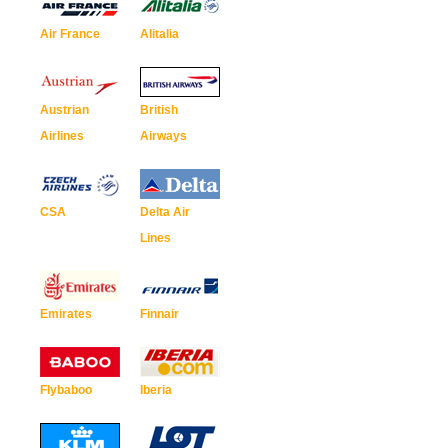
Air France
Alitalia
Austrian
British
Airlines
Airways
CSA
Delta Air
Lines
Emirates
Finnair
Flybaboo
Iberia