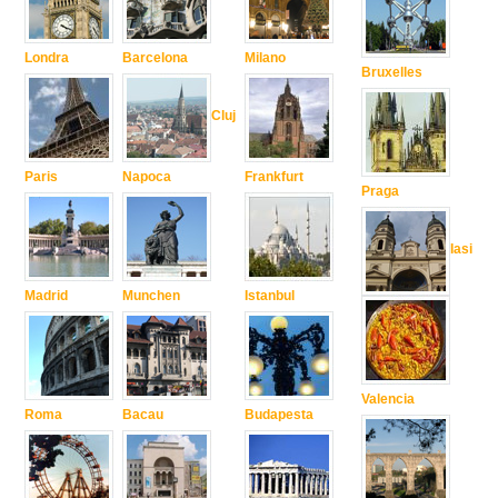
Londra
Barcelona
Milano
Bruxelles
Cluj
Paris
Napoca
Frankfurt
Praga
Iasi
Madrid
Munchen
Istanbul
Valencia
Roma
Bacau
Budapesta