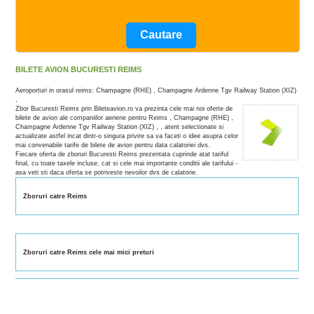
BILETE AVION BUCURESTI REIMS
Aeroporturi in orasul reims: Champagne (RHE) , Champagne Ardenne Tgv Railway Station (XIZ)
,
Zbor Bucuresti Reims prin Bileteavion.ro va prezinta cele mai noi oferte de
bilete de avion ale companiilor aeriene pentru Reims , Champagne (RHE) ,
Champagne Ardenne Tgv Railway Station (XIZ) , , atent selectionate si
actualizate astfel incat dintr-o singura privire sa va faceti o idee asupra celor
mai convenabile tarife de bilete de avion pentru data calatoriei dvs.
Fiecare oferta de zboruri Bucuresti Reims prezentata cuprinde atat tariful
final, cu toate taxele incluse, cat si cele mai importante conditii ale tarifului -
asa veti sti daca oferta se potriveste nevoilor dvs de calatorie.
Zboruri catre Reims
Zboruri catre Reims cele mai mici preturi