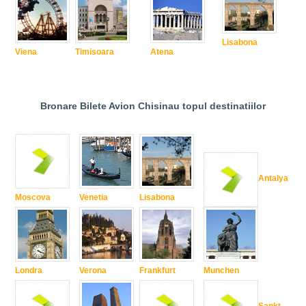
Lisabona
Viena
Timisoara
Atena
Bronare Bilete Avion Chisinau topul destinatiilor
Antalya
Moscova
Venetia
Lisabona
Londra
Verona
Frankfurt
Munchen