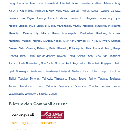
Kong, Houston, Iasi, Ibiza, Islamabad, Istanbul, Izmir, Jakarta, Jeddah, Johannesburg,
Karachi, Kathmandu, Khartoum, Kiev, Koln, Kuala Lumpur, Kuwait, Lagos, Lahore, Larnaca,
Larnaca, Las Vegas, Leipzig, Lima, Lisabona, Londra, Los Angeles, Luxemburg, Lyon,
Madrid, Malaga, Male (Maldive), Malta, Manchester, Manila, Marseille, Mauritius, Melbourne,
Memphis, Mexico City, Miami, Milano, Minneapolis, Montpellier, Montreal, Moscova,
Munchen, Muscat, Nairobi, Nantes, Napoli, New York, Newcastle, Nice, Norwich, Orlando,
Osaka, Oslo, Ottawa, Palermo, Paris, Pheonix, Philadelphia, Pisa, Portland, Porto, Praga,
Rhodos, Riga, Rimini, Rio de Janeiro, Riyadh, Roma, Salonic, San Diego, San Francisco,
Sanaa, Sankt Petersburg, Sao Paulo, Seattle, Seul, Seychelles, Shanghai, Singapore, Sofia,
Split, Stavanger, Stockholm, Strasbourg, Stuttgart, Sydney, Taipei, Tallin, Tampa, Tashkent,
Tbilisi, Teeside, Teheran, Tel Aviv, Timisoara, Tirana, Tokyo, Torino, Toronto, Toulouse,
Tripoli, Trondheim, Tunis, Valencia, Vancouver, Varsovia, Venetia, Verona, Viena,
Washington, Wellington, Zagreb, Zurich
Bilete avion Companii aeriene
Aer Lingus
Air Berlin