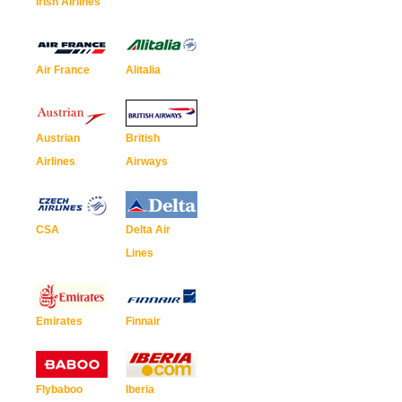
Irish Airlines
Air France
Alitalia
Austrian
British
Airlines
Airways
CSA
Delta Air
Lines
Emirates
Finnair
Flybaboo
Iberia