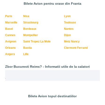
Bilete Avion pentru orase din Franta
Paris
Nisa
Lyon
Marseille
Strasbourg
Toulouse
Basel
Bordeaux
Nantes
Cannes
Montpellier
Dijon
Avignon
Saint Tropez La Mole
Metz Nancy
Orleans
Bastia
Clermont Ferrand
Angers
Lille
Zbor Bucuresti Reims? - Informatii utile de la calatori
.
Bilete Avion topul destinatiilor