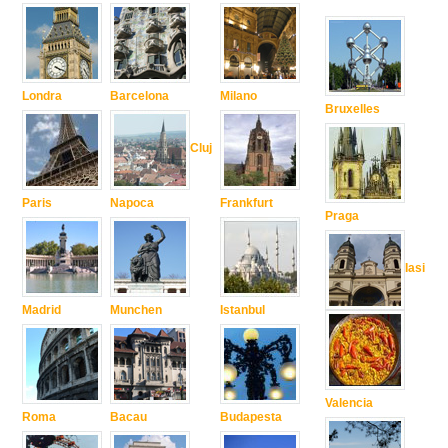
Londra
Barcelona
Milano
Bruxelles
Cluj
Paris
Napoca
Frankfurt
Praga
Iasi
Madrid
Munchen
Istanbul
Valencia
Roma
Bacau
Budapesta