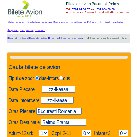
Bilete de avion Bucuresti Reims
Tel:
0724.24.96.97
sau
031.080.90.50
numar cu tarif normal, apelabil din orice retea
Bilete de avion
Oferte Promotionale
Bilete avion mai ieftine de 150 eur
City Break
Pachete
Asigurari
Despre noi
Contact
Bilete de avion
»
Bilete de avion Franta
»
Bilete de avion reims
»
Bilete de avion bucuresti reims
Cauta bilete de avion
Tipul de zbor
dus-intors
dus
Data Plecare
Data Intoarcere
Oras Plecare
Oras Destinatie
Adult>12ani:
Copil 2-11:
Infant<2: