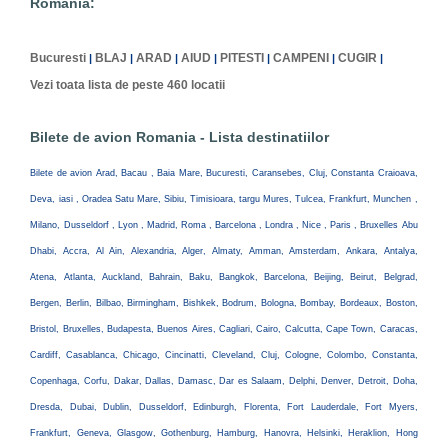
Romania:
Bucuresti
BLAJ
ARAD
AIUD
PITESTI
CAMPENI
CUGIR
|
|
|
|
|
|
|
Vezi toata lista de peste 460 locatii
Bilete de avion Romania - Lista destinatiilor
Bilete de avion Arad, Bacau , Baia Mare, Bucuresti, Caransebes, Cluj, Constanta Craioava,
Deva, iasi , Oradea Satu Mare, Sibiu, Timisioara, targu Mures, Tulcea, Frankfurt, Munchen ,
Milano, Dusseldorf , Lyon , Madrid, Roma , Barcelona , Londra , Nice , Paris , Bruxelles Abu
Dhabi, Accra, Al Ain, Alexandria, Alger, Almaty, Amman, Amsterdam, Ankara, Antalya,
Atena, Atlanta, Auckland, Bahrain, Baku, Bangkok, Barcelona, Beijing, Beirut, Belgrad,
Bergen, Berlin, Bilbao, Birmingham, Bishkek, Bodrum, Bologna, Bombay, Bordeaux, Boston,
Bristol, Bruxelles, Budapesta, Buenos Aires, Cagliari, Cairo, Calcutta, Cape Town, Caracas,
Cardiff, Casablanca, Chicago, Cincinatti, Cleveland, Cluj, Cologne, Colombo, Constanta,
Copenhaga, Corfu, Dakar, Dallas, Damasc, Dar es Salaam, Delphi, Denver, Detroit, Doha,
Dresda, Dubai, Dublin, Dusseldorf, Edinburgh, Florenta, Fort Lauderdale, Fort Myers,
Frankfurt, Geneva, Glasgow, Gothenburg, Hamburg, Hanovra, Helsinki, Heraklion, Hong