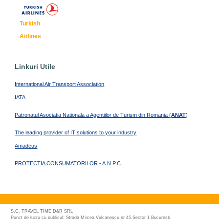
Turkish
Airlines
Linkuri Utile
International Air Transport Association
IATA
Patronatul Asociatia Nationala a Agentiilor de Turism din Romania (
ANAT
)
The leading provider of IT solutions to your industry
Amadeus
PROTECTIA CONSUMATORILOR - A.N.P.C.
S.C. TRAVEL TIME D&R SRL
Punct de lucru cu publicul: Strada Mircea Vulcanescu nr 45,Sector 1 Bucuresti