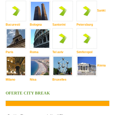
Sankt
Bucuresti
Bologna
Santorini
Petersburg
Paris
Roma
Tel aviv
Simferopol
Atena
Milano
Nisa
Bruxelles
OFERTE CITY BREAK