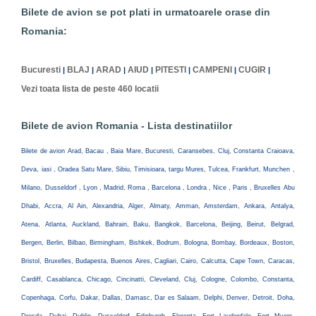
Bilete de avion se pot plati in urmatoarele orase din
Romania:
Bucuresti
BLAJ
ARAD
AIUD
PITESTI
CAMPENI
CUGIR
|
|
|
|
|
|
|
Vezi toata lista de peste 460 locatii
Bilete de avion Romania - Lista destinatiilor
Bilete de avion Arad, Bacau , Baia Mare, Bucuresti, Caransebes, Cluj, Constanta Craioava,
Deva, iasi , Oradea Satu Mare, Sibiu, Timisioara, targu Mures, Tulcea, Frankfurt, Munchen ,
Milano, Dusseldorf , Lyon , Madrid, Roma , Barcelona , Londra , Nice , Paris , Bruxelles Abu
Dhabi, Accra, Al Ain, Alexandria, Alger, Almaty, Amman, Amsterdam, Ankara, Antalya,
Atena, Atlanta, Auckland, Bahrain, Baku, Bangkok, Barcelona, Beijing, Beirut, Belgrad,
Bergen, Berlin, Bilbao, Birmingham, Bishkek, Bodrum, Bologna, Bombay, Bordeaux, Boston,
Bristol, Bruxelles, Budapesta, Buenos Aires, Cagliari, Cairo, Calcutta, Cape Town, Caracas,
Cardiff, Casablanca, Chicago, Cincinatti, Cleveland, Cluj, Cologne, Colombo, Constanta,
Copenhaga, Corfu, Dakar, Dallas, Damasc, Dar es Salaam, Delphi, Denver, Detroit, Doha,