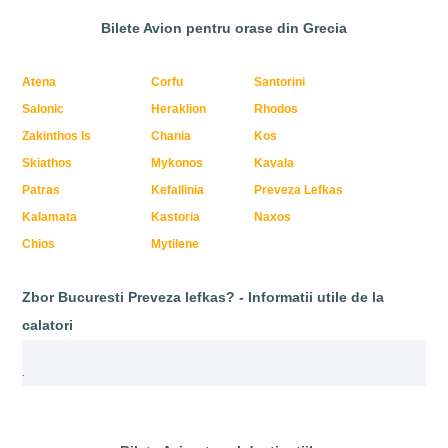
Bilete Avion pentru orase din Grecia
Atena
Corfu
Santorini
Salonic
Heraklion
Rhodos
Zakinthos Is
Chania
Kos
Skiathos
Mykonos
Kavala
Patras
Kefallinia
Preveza Lefkas
Kalamata
Kastoria
Naxos
Chios
Mytilene
Zbor Bucuresti Preveza lefkas? - Informatii utile de la
calatori
.