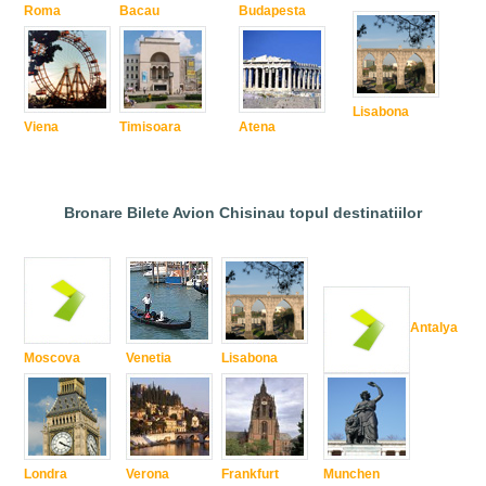
Roma
Bacau
Budapesta
Lisabona
Viena
Timisoara
Atena
Bronare Bilete Avion Chisinau topul destinatiilor
Antalya
Moscova
Venetia
Lisabona
Londra
Verona
Frankfurt
Munchen