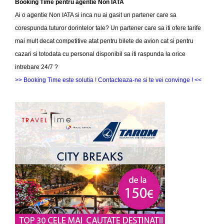
Booking Time pentru agentie Non IATA
Ai o agentie Non IATA si inca nu ai gasit un partener care sa
corespunda tuturor dorintelor tale? Un partener care sa iti ofere tarife
mai mult decat competitive atat pentru bilete de avion cat si pentru
cazari si totodata cu personal disponibil sa iti raspunda la orice
intrebare 24/7 ?
>> Booking Time este solutia ! Contacteaza-ne si te vei convinge ! <<