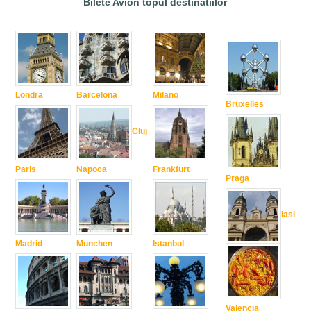
Bilete Avion topul destinatiilor
Londra
Barcelona
Milano
Bruxelles
Cluj
Paris
Napoca
Frankfurt
Praga
Iasi
Madrid
Munchen
Istanbul
Valencia