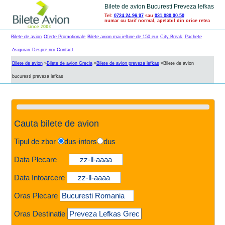
Bilete de avion Bucuresti Preveza lefkas
Tel:
0724.24.96.97
sau
031.080.90.50
numar cu tarif normal, apelabil din orice retea
Bilete de avion
Oferte Promotionale
Bilete avion mai ieftine de 150 eur
City Break
Pachete
Asigurari
Despre noi
Contact
Bilete de avion
»
Bilete de avion Grecia
»
Bilete de avion preveza lefkas
»
Bilete de avion
bucuresti preveza lefkas
Cauta bilete de avion
Tipul de zbor
dus-intors
dus
Data Plecare
Data Intoarcere
Oras Plecare
Oras Destinatie