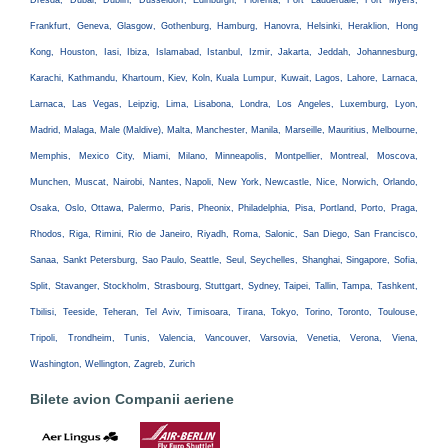
Dresda, Dubai, Dublin, Dusseldorf, Edinburgh, Florenta, Fort Lauderdale, Fort Myers,
Frankfurt, Geneva, Glasgow, Gothenburg, Hamburg, Hanovra, Helsinki, Heraklion, Hong
Kong, Houston, Iasi, Ibiza, Islamabad, Istanbul, Izmir, Jakarta, Jeddah, Johannesburg,
Karachi, Kathmandu, Khartoum, Kiev, Koln, Kuala Lumpur, Kuwait, Lagos, Lahore, Larnaca,
Larnaca, Las Vegas, Leipzig, Lima, Lisabona, Londra, Los Angeles, Luxemburg, Lyon,
Madrid, Malaga, Male (Maldive), Malta, Manchester, Manila, Marseille, Mauritius, Melbourne,
Memphis, Mexico City, Miami, Milano, Minneapolis, Montpellier, Montreal, Moscova,
Munchen, Muscat, Nairobi, Nantes, Napoli, New York, Newcastle, Nice, Norwich, Orlando,
Osaka, Oslo, Ottawa, Palermo, Paris, Pheonix, Philadelphia, Pisa, Portland, Porto, Praga,
Rhodos, Riga, Rimini, Rio de Janeiro, Riyadh, Roma, Salonic, San Diego, San Francisco,
Sanaa, Sankt Petersburg, Sao Paulo, Seattle, Seul, Seychelles, Shanghai, Singapore, Sofia,
Split, Stavanger, Stockholm, Strasbourg, Stuttgart, Sydney, Taipei, Tallin, Tampa, Tashkent,
Tbilisi, Teeside, Teheran, Tel Aviv, Timisoara, Tirana, Tokyo, Torino, Toronto, Toulouse,
Tripoli, Trondheim, Tunis, Valencia, Vancouver, Varsovia, Venetia, Verona, Viena,
Washington, Wellington, Zagreb, Zurich
Bilete avion Companii aeriene