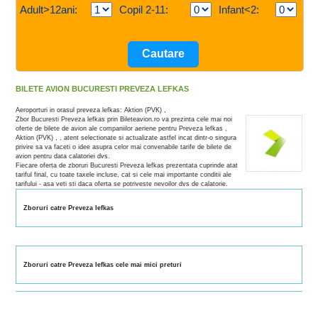
Adult>12ani:
Copil 2-11:
Infant<2:
BILETE AVION BUCURESTI PREVEZA LEFKAS
Aeroporturi in orasul preveza lefkas: Aktion (PVK) ,
Zbor Bucuresti Preveza lefkas prin Bileteavion.ro va prezinta cele mai noi
oferte de bilete de avion ale companiilor aeriene pentru Preveza lefkas ,
Aktion (PVK) , , atent selectionate si actualizate astfel incat dintr-o singura
privire sa va faceti o idee asupra celor mai convenabile tarife de bilete de
avion pentru data calatoriei dvs.
Fiecare oferta de zboruri Bucuresti Preveza lefkas prezentata cuprinde atat
tariful final, cu toate taxele incluse, cat si cele mai importante conditii ale
tarifului - asa veti sti daca oferta se potriveste nevoilor dvs de calatorie.
Zboruri catre Preveza lefkas
Zboruri catre Preveza lefkas cele mai mici preturi