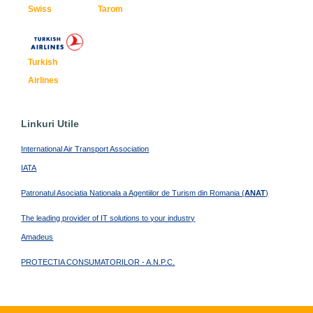
Swiss
Tarom
Turkish
Airlines
Linkuri Utile
International Air Transport Association
IATA
Patronatul Asociatia Nationala a Agentiilor de Turism din Romania (
ANAT
)
The leading provider of IT solutions to your industry
Amadeus
PROTECTIA CONSUMATORILOR - A.N.P.C.