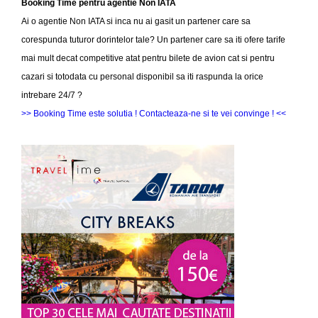
Booking Time pentru agentie Non IATA
Ai o agentie Non IATA si inca nu ai gasit un partener care sa
corespunda tuturor dorintelor tale? Un partener care sa iti ofere tarife
mai mult decat competitive atat pentru bilete de avion cat si pentru
cazari si totodata cu personal disponibil sa iti raspunda la orice
intrebare 24/7 ?
>> Booking Time este solutia ! Contacteaza-ne si te vei convinge ! <<