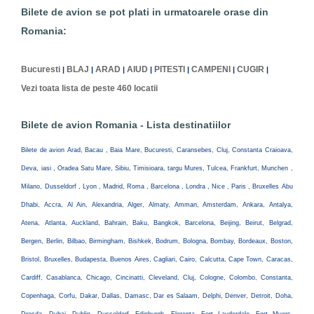
Bilete de avion se pot plati in urmatoarele orase din
Romania:
Bucuresti
BLAJ
ARAD
AIUD
PITESTI
CAMPENI
CUGIR
|
|
|
|
|
|
|
Vezi toata lista de peste 460 locatii
Bilete de avion Romania - Lista destinatiilor
Bilete de avion Arad, Bacau , Baia Mare, Bucuresti, Caransebes, Cluj, Constanta Craioava,
Deva, iasi , Oradea Satu Mare, Sibiu, Timisioara, targu Mures, Tulcea, Frankfurt, Munchen ,
Milano, Dusseldorf , Lyon , Madrid, Roma , Barcelona , Londra , Nice , Paris , Bruxelles Abu
Dhabi, Accra, Al Ain, Alexandria, Alger, Almaty, Amman, Amsterdam, Ankara, Antalya,
Atena, Atlanta, Auckland, Bahrain, Baku, Bangkok, Barcelona, Beijing, Beirut, Belgrad,
Bergen, Berlin, Bilbao, Birmingham, Bishkek, Bodrum, Bologna, Bombay, Bordeaux, Boston,
Bristol, Bruxelles, Budapesta, Buenos Aires, Cagliari, Cairo, Calcutta, Cape Town, Caracas,
Cardiff, Casablanca, Chicago, Cincinatti, Cleveland, Cluj, Cologne, Colombo, Constanta,
Copenhaga, Corfu, Dakar, Dallas, Damasc, Dar es Salaam, Delphi, Denver, Detroit, Doha,