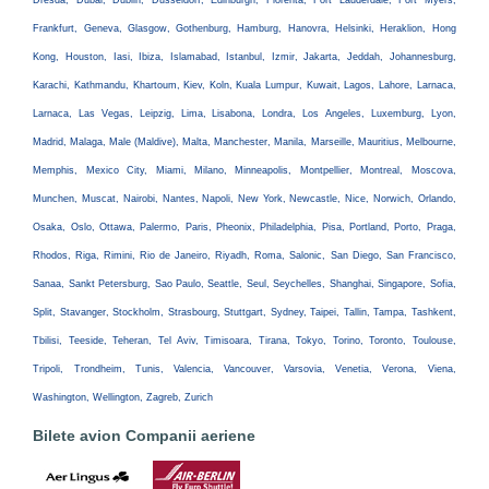
Dresda, Dubai, Dublin, Dusseldorf, Edinburgh, Florenta, Fort Lauderdale, Fort Myers,
Frankfurt, Geneva, Glasgow, Gothenburg, Hamburg, Hanovra, Helsinki, Heraklion, Hong
Kong, Houston, Iasi, Ibiza, Islamabad, Istanbul, Izmir, Jakarta, Jeddah, Johannesburg,
Karachi, Kathmandu, Khartoum, Kiev, Koln, Kuala Lumpur, Kuwait, Lagos, Lahore, Larnaca,
Larnaca, Las Vegas, Leipzig, Lima, Lisabona, Londra, Los Angeles, Luxemburg, Lyon,
Madrid, Malaga, Male (Maldive), Malta, Manchester, Manila, Marseille, Mauritius, Melbourne,
Memphis, Mexico City, Miami, Milano, Minneapolis, Montpellier, Montreal, Moscova,
Munchen, Muscat, Nairobi, Nantes, Napoli, New York, Newcastle, Nice, Norwich, Orlando,
Osaka, Oslo, Ottawa, Palermo, Paris, Pheonix, Philadelphia, Pisa, Portland, Porto, Praga,
Rhodos, Riga, Rimini, Rio de Janeiro, Riyadh, Roma, Salonic, San Diego, San Francisco,
Sanaa, Sankt Petersburg, Sao Paulo, Seattle, Seul, Seychelles, Shanghai, Singapore, Sofia,
Split, Stavanger, Stockholm, Strasbourg, Stuttgart, Sydney, Taipei, Tallin, Tampa, Tashkent,
Tbilisi, Teeside, Teheran, Tel Aviv, Timisoara, Tirana, Tokyo, Torino, Toronto, Toulouse,
Tripoli, Trondheim, Tunis, Valencia, Vancouver, Varsovia, Venetia, Verona, Viena,
Washington, Wellington, Zagreb, Zurich
Bilete avion Companii aeriene