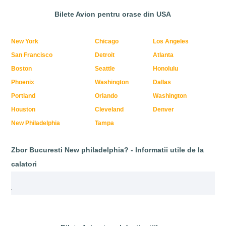
Bilete Avion pentru orase din USA
New York
Chicago
Los Angeles
San Francisco
Detroit
Atlanta
Boston
Seattle
Honolulu
Phoenix
Washington
Dallas
Portland
Orlando
Washington
Houston
Cleveland
Denver
New Philadelphia
Tampa
Zbor Bucuresti New philadelphia? - Informatii utile de la
calatori
.