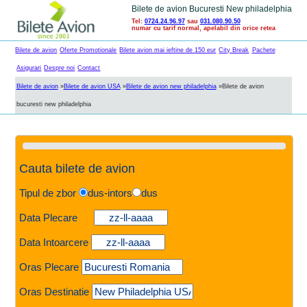
Bilete de avion Bucuresti New philadelphia
Tel:
0724.24.96.97
sau
031.080.90.50
numar cu tarif normal, apelabil din orice retea
Bilete de avion
Oferte Promotionale
Bilete avion mai ieftine de 150 eur
City Break
Pachete
Asigurari
Despre noi
Contact
Bilete de avion
»
Bilete de avion USA
»
Bilete de avion new philadelphia
»
Bilete de avion
bucuresti new philadelphia
Cauta bilete de avion
Tipul de zbor
dus-intors
dus
Data Plecare
Data Intoarcere
Oras Plecare
Oras Destinatie