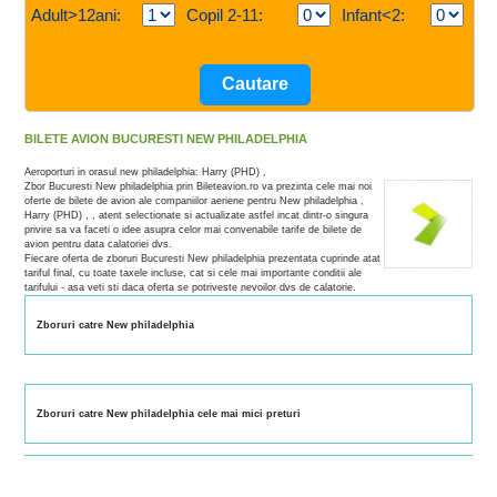
Adult>12ani:
Copil 2-11:
Infant<2:
BILETE AVION BUCURESTI NEW PHILADELPHIA
Aeroporturi in orasul new philadelphia: Harry (PHD) ,
Zbor Bucuresti New philadelphia prin Bileteavion.ro va prezinta cele mai noi
oferte de bilete de avion ale companiilor aeriene pentru New philadelphia ,
Harry (PHD) , , atent selectionate si actualizate astfel incat dintr-o singura
privire sa va faceti o idee asupra celor mai convenabile tarife de bilete de
avion pentru data calatoriei dvs.
Fiecare oferta de zboruri Bucuresti New philadelphia prezentata cuprinde atat
tariful final, cu toate taxele incluse, cat si cele mai importante conditii ale
tarifului - asa veti sti daca oferta se potriveste nevoilor dvs de calatorie.
Zboruri catre New philadelphia
Zboruri catre New philadelphia cele mai mici preturi