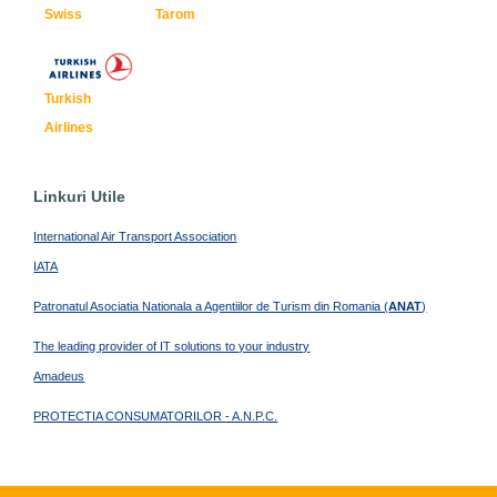
Swiss
Tarom
Turkish
Airlines
Linkuri Utile
International Air Transport Association
IATA
Patronatul Asociatia Nationala a Agentiilor de Turism din Romania (
ANAT
)
The leading provider of IT solutions to your industry
Amadeus
PROTECTIA CONSUMATORILOR - A.N.P.C.