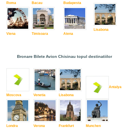
Roma
Bacau
Budapesta
Lisabona
Viena
Timisoara
Atena
Bronare Bilete Avion Chisinau topul destinatiilor
Antalya
Moscova
Venetia
Lisabona
Londra
Verona
Frankfurt
Munchen