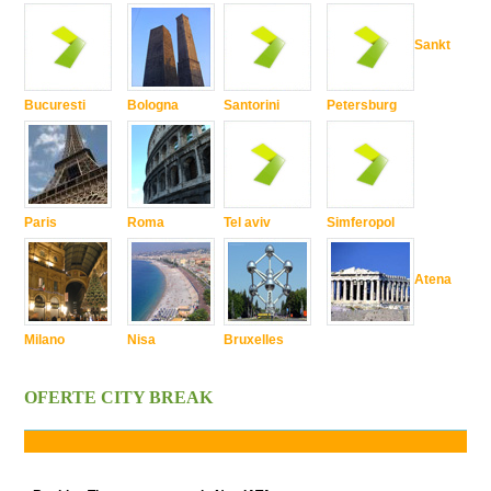
Sankt
Bucuresti
Bologna
Santorini
Petersburg
Paris
Roma
Tel aviv
Simferopol
Atena
Milano
Nisa
Bruxelles
OFERTE CITY BREAK