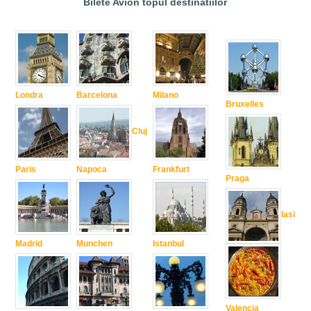
Bilete Avion topul destinatiilor
Londra
Barcelona
Milano
Bruxelles
Cluj
Paris
Napoca
Frankfurt
Praga
Iasi
Madrid
Munchen
Istanbul
Valencia