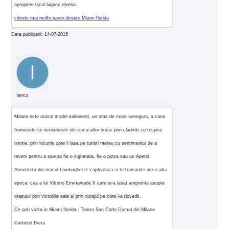
apropiere lacul lugano elvetia
citeste mai multe pareri despre Miami florida
Data publicarii: 14-07-2016
Iancu
Milano este orasul modei italienesti, un oras de mare avengura, a carui
frumusete se deosebeste de cea a altor orase prin cladirile ce respira
istorie, prin locurile care ii lasa pe turisti mereu cu sentimentul de a
reveni pentru a savura fie o inghetata, fie o pizza sau un Aperol.
Atmosfera din orasul Lombardiei te captiveaza si te transmite intr-o alta
epoca, cea a lui Vittorio Emmanuele II care si-a lasat amprenta asupra
orasului prin victoriile sale si prin curajul pe care l-a dovedit.
Ce poti vizita in Miami florida : Teatro San Carlo Domul din Milano
Cartierul Brera