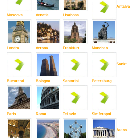
Antalya
Moscova
Venetia
Lisabona
Londra
Verona
Frankfurt
Munchen
Sankt
Bucuresti
Bologna
Santorini
Petersburg
Paris
Roma
Tel aviv
Simferopol
Atena