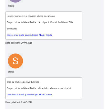
Mialtu
Istorie, frumusete si relaxare iubesc acest oras
Ce poti vizita in Miami florida : Arcul pacii, Domul din Milano, Vila
Bonaparte
citeste mai multe pareri despre Miami florida
Data publicarii: 29-06-2016
Stoica
oras cu multe obiective turistice
Ce poti vizita in Miami florida : domul din milano muzee biserici
citeste mai multe pareri despre Miami florida
Data publicarii: 03-07-2016