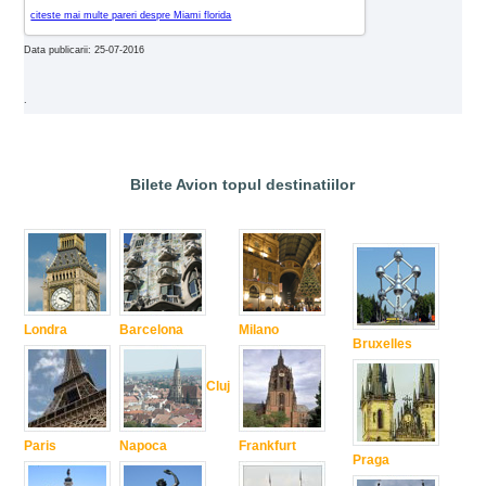
citeste mai multe pareri despre Miami florida
Data publicarii: 25-07-2016
.
Bilete Avion topul destinatiilor
Londra
Barcelona
Milano
Bruxelles
Cluj
Paris
Napoca
Frankfurt
Praga