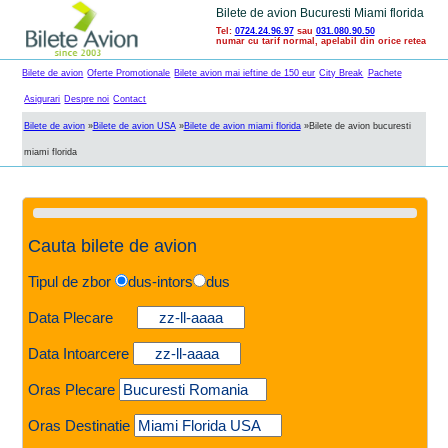
Bilete de avion Bucuresti Miami florida
Tel:
0724.24.96.97
sau
031.080.90.50
numar cu tarif normal, apelabil din orice retea
Bilete de avion
Oferte Promotionale
Bilete avion mai ieftine de 150 eur
City Break
Pachete
Asigurari
Despre noi
Contact
Bilete de avion
»
Bilete de avion USA
»
Bilete de avion miami florida
»
Bilete de avion bucuresti
miami florida
Cauta bilete de avion
Tipul de zbor
dus-intors
dus
Data Plecare
Data Intoarcere
Oras Plecare
Oras Destinatie