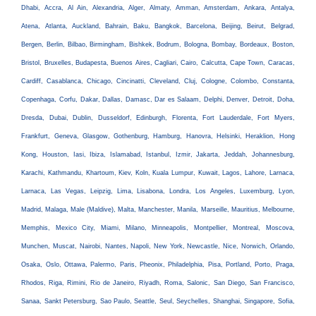
Dhabi, Accra, Al Ain, Alexandria, Alger, Almaty, Amman, Amsterdam, Ankara, Antalya,
Atena, Atlanta, Auckland, Bahrain, Baku, Bangkok, Barcelona, Beijing, Beirut, Belgrad,
Bergen, Berlin, Bilbao, Birmingham, Bishkek, Bodrum, Bologna, Bombay, Bordeaux, Boston,
Bristol, Bruxelles, Budapesta, Buenos Aires, Cagliari, Cairo, Calcutta, Cape Town, Caracas,
Cardiff, Casablanca, Chicago, Cincinatti, Cleveland, Cluj, Cologne, Colombo, Constanta,
Copenhaga, Corfu, Dakar, Dallas, Damasc, Dar es Salaam, Delphi, Denver, Detroit, Doha,
Dresda, Dubai, Dublin, Dusseldorf, Edinburgh, Florenta, Fort Lauderdale, Fort Myers,
Frankfurt, Geneva, Glasgow, Gothenburg, Hamburg, Hanovra, Helsinki, Heraklion, Hong
Kong, Houston, Iasi, Ibiza, Islamabad, Istanbul, Izmir, Jakarta, Jeddah, Johannesburg,
Karachi, Kathmandu, Khartoum, Kiev, Koln, Kuala Lumpur, Kuwait, Lagos, Lahore, Larnaca,
Larnaca, Las Vegas, Leipzig, Lima, Lisabona, Londra, Los Angeles, Luxemburg, Lyon,
Madrid, Malaga, Male (Maldive), Malta, Manchester, Manila, Marseille, Mauritius, Melbourne,
Memphis, Mexico City, Miami, Milano, Minneapolis, Montpellier, Montreal, Moscova,
Munchen, Muscat, Nairobi, Nantes, Napoli, New York, Newcastle, Nice, Norwich, Orlando,
Osaka, Oslo, Ottawa, Palermo, Paris, Pheonix, Philadelphia, Pisa, Portland, Porto, Praga,
Rhodos, Riga, Rimini, Rio de Janeiro, Riyadh, Roma, Salonic, San Diego, San Francisco,
Sanaa, Sankt Petersburg, Sao Paulo, Seattle, Seul, Seychelles, Shanghai, Singapore, Sofia,