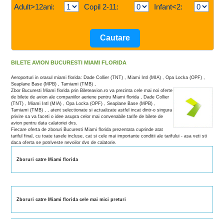
Adult>12ani:
Copil 2-11:
Infant<2:
BILETE AVION BUCURESTI MIAMI FLORIDA
Aeroporturi in orasul miami florida: Dade Collier (TNT) , Miami Intl (MIA) , Opa Locka (OPF) ,
Seaplane Base (MPB) , Tamiami (TMB) ,
Zbor Bucuresti Miami florida prin Bileteavion.ro va prezinta cele mai noi oferte
de bilete de avion ale companiilor aeriene pentru Miami florida , Dade Collier
(TNT) , Miami Intl (MIA) , Opa Locka (OPF) , Seaplane Base (MPB) ,
Tamiami (TMB) , , atent selectionate si actualizate astfel incat dintr-o singura
privire sa va faceti o idee asupra celor mai convenabile tarife de bilete de
avion pentru data calatoriei dvs.
Fiecare oferta de zboruri Bucuresti Miami florida prezentata cuprinde atat
tariful final, cu toate taxele incluse, cat si cele mai importante conditii ale tarifului - asa veti sti
daca oferta se potriveste nevoilor dvs de calatorie.
Zboruri catre Miami florida
Zboruri catre Miami florida cele mai mici preturi