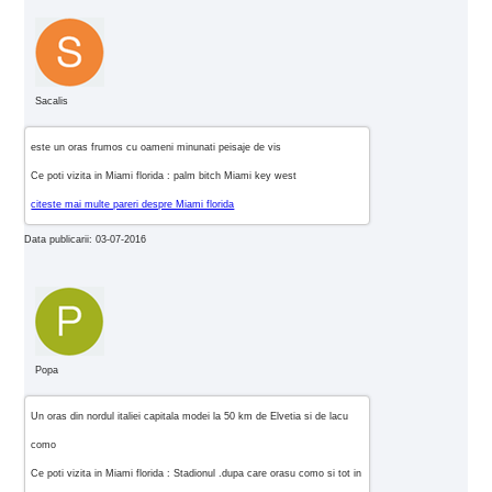
Sacalis
este un oras frumos cu oameni minunati peisaje de vis
Ce poti vizita in Miami florida : palm bitch Miami key west
citeste mai multe pareri despre Miami florida
Data publicarii: 03-07-2016
Popa
Un oras din nordul italiei capitala modei la 50 km de Elvetia si de lacu
como
Ce poti vizita in Miami florida : Stadionul .dupa care orasu como si tot in