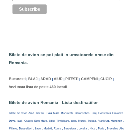
Bilete de avion se pot plati in urmatoarele orase din
Romania:
Bucuresti
BLAJ
ARAD
AIUD
PITESTI
CAMPENI
CUGIR
|
|
|
|
|
|
|
Vezi toata lista de peste 460 locatii
Bilete de avion Romania - Lista destinatiilor
Bilete de avion Arad, Bacau , Baia Mare, Bucuresti, Caransebes, Cluj, Constanta Craioava,
Deva, iasi , Oradea Satu Mare, Sibiu, Timisioara, targu Mures, Tulcea, Frankfurt, Munchen ,
Milano, Dusseldorf , Lyon , Madrid, Roma , Barcelona , Londra , Nice , Paris , Bruxelles Abu