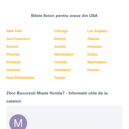
Bilete Avion pentru orase din USA
New York
Chicago
Los Angeles
San Francisco
Detroit
Atlanta
Boston
Seattle
Honolulu
Phoenix
Washington
Dallas
Portland
Orlando
Washington
Houston
Cleveland
Denver
New Philadelphia
Tampa
Zbor Bucuresti Miami florida? - Informatii utile de la
calatori