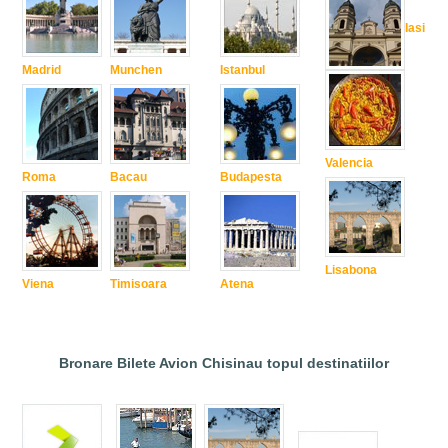
Iasi
Madrid
Munchen
Istanbul
Valencia
Roma
Bacau
Budapesta
Lisabona
Viena
Timisoara
Atena
Bronare Bilete Avion Chisinau topul destinatiilor