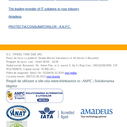
The leading provider of IT solutions to your industry
Amadeus
PROTECTIA CONSUMATORILOR - A.N.P.C.
S.C. TRAVEL TIME D&R SRL
Punct de lucru cu publicul: Strada Mircea Vulcanescu nr 45,Sector 1 Bucuresti
Program de lucru: Luni - Vineri 09:00 - 18:00
Sediul social: Bucuresti, Str. Anton Pan, nr 2, sector 3, Ap 3 | Reg Com: J40/15226/2005, CIF
RO17926970, Capital social: 70.000 LEI |
Polita de asigurare: Seria I Nr: 52194/04.10.2019
vezi polita
| Licenta turism: 3927/21.06.2013
vezi licenta
Reguli de utilizare a site-ului www.bileteavion.ro
ANPC
Solutionarea
|
|
litigiilor