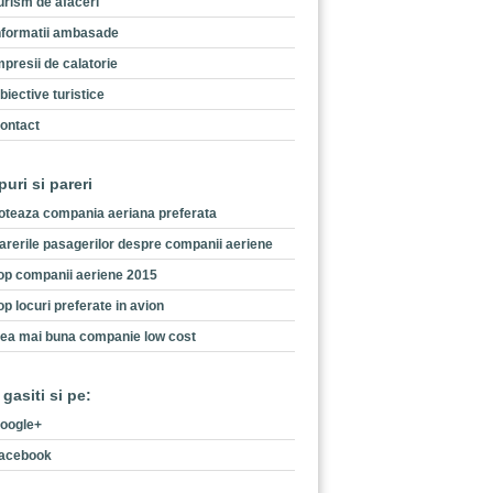
urism de afaceri
nformatii ambasade
mpresii de calatorie
biective turistice
ontact
puri si pareri
oteaza compania aeriana preferata
arerile pasagerilor despre companii aeriene
op companii aeriene 2015
op locuri preferate in avion
ea mai buna companie low cost
 gasiti si pe:
oogle+
acebook