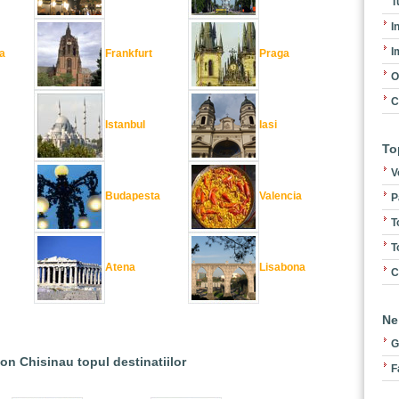
T
I
I
a
Frankfurt
Praga
O
C
Istanbul
Iasi
To
V
Budapesta
Valencia
P
T
T
Atena
Lisabona
C
Ne
G
ion Chisinau topul destinatiilor
F