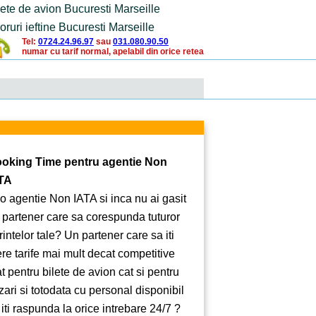
lete de avion Bucuresti Marseille
oruri ieftine Bucuresti Marseille
Tel:
0724.24.96.97
sau
031.080.90.50
numar cu tarif normal, apelabil din orice retea
oking Time pentru agentie Non
TA
 o agentie Non IATA si inca nu ai gasit
 partener care sa corespunda tuturor
rintelor tale? Un partener care sa iti
ere tarife mai mult decat competitive
at pentru bilete de avion cat si pentru
zari si totodata cu personal disponibil
 iti raspunda la orice intrebare 24/7 ?