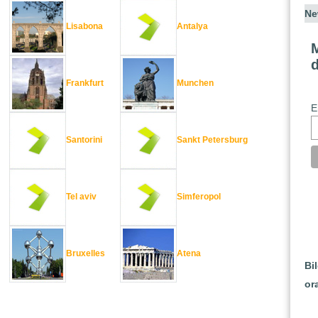
Ne
Lisabona
Antalya
M
Frankfurt
Munchen
E
Santorini
Sankt Petersburg
Tel aviv
Simferopol
Bruxelles
Atena
Bi
or