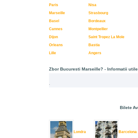
Paris
Nisa
Marseille
Strasbourg
Basel
Bordeaux
Cannes
Montpellier
Dijon
Saint Tropez La Mole
Orleans
Bastia
Lille
Angers
Zbor Bucuresti Marseille? - Informatii utile
.
Bilete Av
Londra
Barcelona