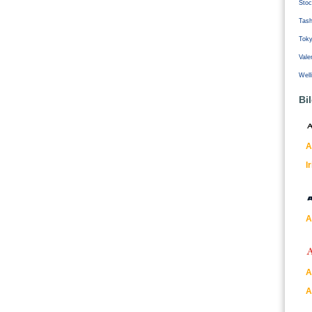
Stoc
Tash
Tok
Vale
Well
Bi
A
I
A
A
A