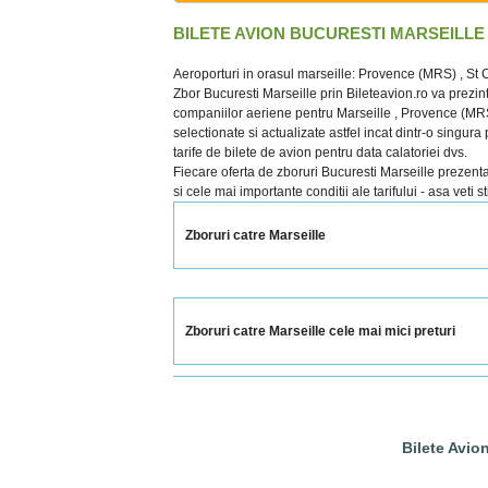
BILETE AVION BUCURESTI MARSEILLE
Aeroporturi in orasul marseille: Provence (MRS) , St 
Zbor Bucuresti Marseille prin Bileteavion.ro va prezint
companiilor aeriene pentru Marseille , Provence (MRS)
selectionate si actualizate astfel incat dintr-o singur
tarife de bilete de avion pentru data calatoriei dvs.
Fiecare oferta de zboruri Bucuresti Marseille prezentata
si cele mai importante conditii ale tarifului - asa veti 
Zboruri catre Marseille
Zboruri catre Marseille cele mai mici preturi
Bilete Avio