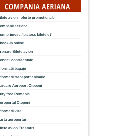
ilete avion - oferte promotionale
ompanii aeriene
um primesc / platesc biletele?
heck-in online
ronare Bilete avion
onditii contractuale
nformatii bagaje
nformatii transport animale
arcare Aeroport Otopeni
uty free Romania
eroportul Otopeni
nformatii viza
arta aeroporturi
ilete avion Erasmus