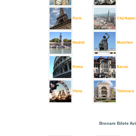
Paris
Cluj Napoc
Madrid
Munchen
Roma
Bacau
Viena
Timisoara
Bronare Bilete Av