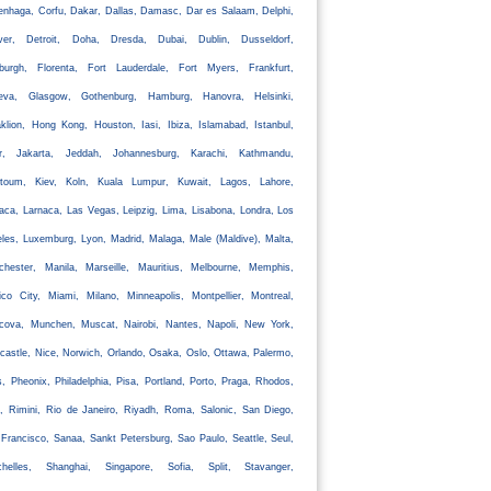
nhaga, Corfu, Dakar, Dallas, Damasc, Dar es Salaam, Delphi,
ver, Detroit, Doha, Dresda, Dubai, Dublin, Dusseldorf,
nburgh, Florenta, Fort Lauderdale, Fort Myers, Frankfurt,
eva, Glasgow, Gothenburg, Hamburg, Hanovra, Helsinki,
klion, Hong Kong, Houston, Iasi, Ibiza, Islamabad, Istanbul,
ir, Jakarta, Jeddah, Johannesburg, Karachi, Kathmandu,
rtoum, Kiev, Koln, Kuala Lumpur, Kuwait, Lagos, Lahore,
aca, Larnaca, Las Vegas, Leipzig, Lima, Lisabona, Londra, Los
les, Luxemburg, Lyon, Madrid, Malaga, Male (Maldive), Malta,
chester, Manila, Marseille, Mauritius, Melbourne, Memphis,
co City, Miami, Milano, Minneapolis, Montpellier, Montreal,
cova, Munchen, Muscat, Nairobi, Nantes, Napoli, New York,
astle, Nice, Norwich, Orlando, Osaka, Oslo, Ottawa, Palermo,
s, Pheonix, Philadelphia, Pisa, Portland, Porto, Praga, Rhodos,
, Rimini, Rio de Janeiro, Riyadh, Roma, Salonic, San Diego,
Francisco, Sanaa, Sankt Petersburg, Sao Paulo, Seattle, Seul,
chelles, Shanghai, Singapore, Sofia, Split, Stavanger,