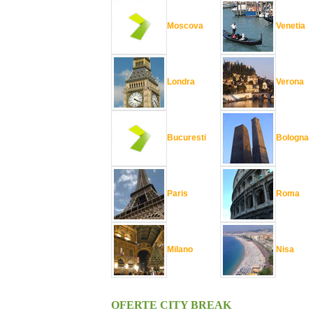
Moscova
Venetia
Londra
Verona
Bucuresti
Bologna
Paris
Roma
Milano
Nisa
OFERTE CITY BREAK