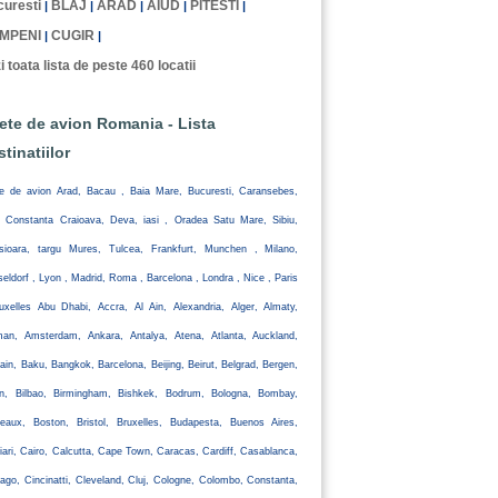
uresti
BLAJ
ARAD
AIUD
PITESTI
|
|
|
|
|
MPENI
CUGIR
|
|
i toata lista de peste 460 locatii
lete de avion Romania - Lista
stinatiilor
te de avion Arad, Bacau , Baia Mare, Bucuresti, Caransebes,
, Constanta Craioava, Deva, iasi , Oradea Satu Mare, Sibiu,
isioara, targu Mures, Tulcea, Frankfurt, Munchen , Milano,
eldorf , Lyon , Madrid, Roma , Barcelona , Londra , Nice , Paris
uxelles Abu Dhabi, Accra, Al Ain, Alexandria, Alger, Almaty,
an, Amsterdam, Ankara, Antalya, Atena, Atlanta, Auckland,
ain, Baku, Bangkok, Barcelona, Beijing, Beirut, Belgrad, Bergen,
lin, Bilbao, Birmingham, Bishkek, Bodrum, Bologna, Bombay,
eaux, Boston, Bristol, Bruxelles, Budapesta, Buenos Aires,
iari, Cairo, Calcutta, Cape Town, Caracas, Cardiff, Casablanca,
ago, Cincinatti, Cleveland, Cluj, Cologne, Colombo, Constanta,