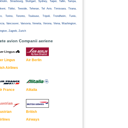
kholm, Strasbourg, Stuttgart, Sydney, Taipei, Tallin, Tampa,
kent, Tbilisi, Teeside, Teheran, Tel Aviv, Timisoara, Tirana,
yo, Torino, Toronto, Toulouse, Tripoli, Trondheim, Tunis,
ncia, Vancouver, Varsovia, Venetia, Verona, Viena, Washington,
ington, Zagreb, Zurich
lete avion Companii aeriene
er Lingus
Air Berlin
rish Airlines
ir France
Alitalia
ustrian
British
irlines
Airways