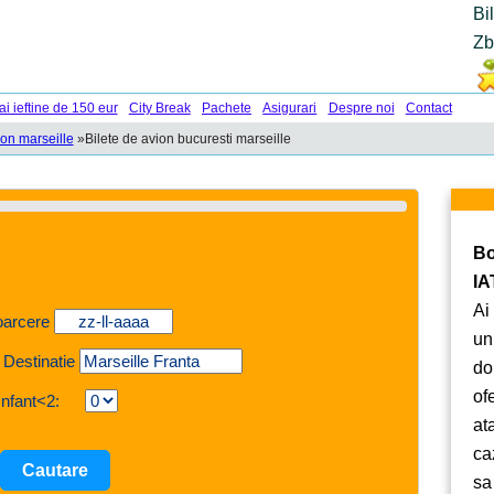
Bi
Zb
ai ieftine de 150 eur
City Break
Pachete
Asigurari
Despre noi
Contact
ion marseille
»
Bilete de avion bucuresti marseille
Bo
IA
Ai
oarcere
un
 Destinatie
do
of
Infant<2:
at
ca
sa