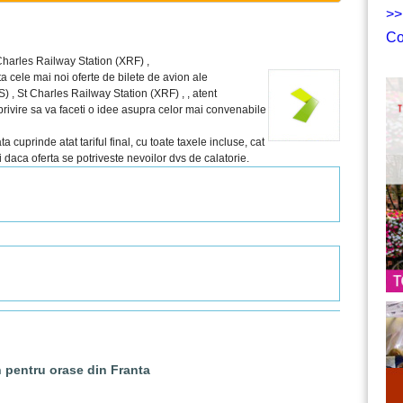
>>
Co
Charles Railway Station (XRF) ,
a cele mai noi oferte de bilete de avion ale
 , St Charles Railway Station (XRF) , , atent
a privire sa va faceti o idee asupra celor mai convenabile
 cuprinde atat tariful final, cu toate taxele incluse, cat
sti daca oferta se potriveste nevoilor dvs de calatorie.
n pentru orase din Franta