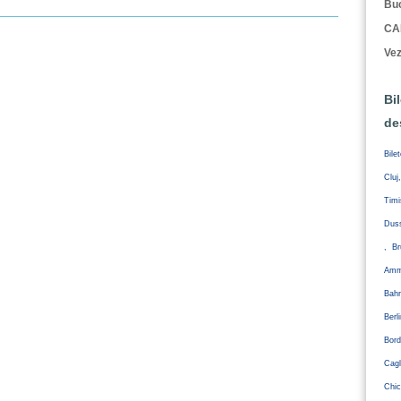
Buc
CA
Vez
Bi
de
Bile
Cluj
Tim
Duss
, Br
Amm
Bahr
Ber
Bord
Cagl
Chic