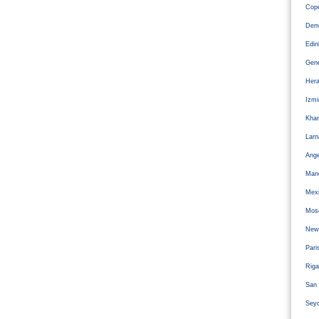
Cope
Den
Edi
Gen
Hera
Izm
Kha
Larn
Ange
Man
Mexi
Mos
Newc
Pari
Riga
San 
Sey