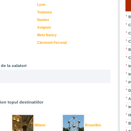
Lyon
Toulouse
B
Nantes
C
Avignon
C
Metz Nancy
C
Clermont Ferrand
B
C
 de la calatori
I
I
P
D
A
ion topul destinatiilor
I
H
B
Milano
Bruxelles