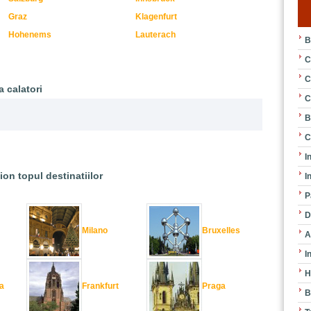
Graz
Klagenfurt
Hohenems
Lauterach
B
C
C
a calatori
C
B
C
I
ion topul destinatiilor
I
P
D
Milano
Bruxelles
A
I
H
a
Frankfurt
Praga
B