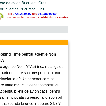
lete de avion Bucuresti Graz
oruri ieftine Bucuresti Graz
Tel:
0724.24.96.97
sau
031.080.90.50
numar cu tarif normal, apelabil din orice retea
oking Time pentru agentie Non
TA
 o agentie Non IATA si inca nu ai gasit
 partener care sa corespunda tuturor
rintelor tale? Un partener care sa iti
ere tarife mai mult decat competitive
at pentru bilete de avion cat si pentru
zari si totodata cu personal disponibil
 iti raspunda la orice intrebare 24/7 ?