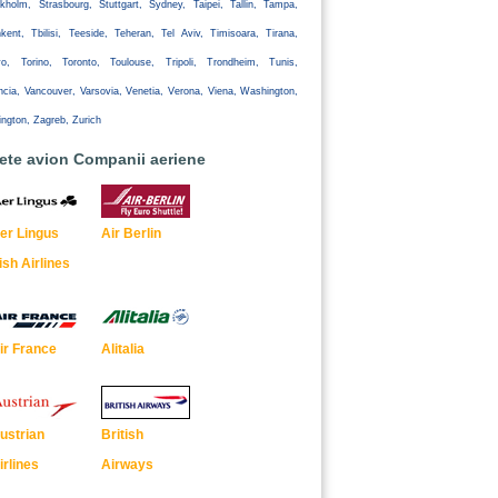
kholm, Strasbourg, Stuttgart, Sydney, Taipei, Tallin, Tampa,
kent, Tbilisi, Teeside, Teheran, Tel Aviv, Timisoara, Tirana,
yo, Torino, Toronto, Toulouse, Tripoli, Trondheim, Tunis,
ncia, Vancouver, Varsovia, Venetia, Verona, Viena, Washington,
ington, Zagreb, Zurich
lete avion Companii aeriene
er Lingus
Air Berlin
rish Airlines
ir France
Alitalia
ustrian
British
irlines
Airways