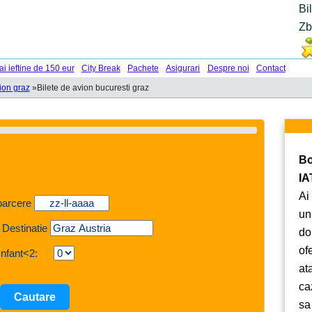
Bi
Zb
ai ieftine de 150 eur
City Break
Pachete
Asigurari
Despre noi
Contact
ion graz
»
Bilete de avion bucuresti graz
Bo
IA
Ai
oarcere
un
 Destinatie
do
of
Infant<2:
at
ca
sa