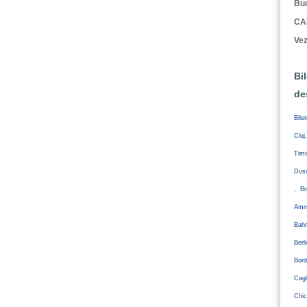
Buc
CA
Vez
Bi
de
Bile
Cluj
Tim
Duss
, Br
Amm
Bahr
Ber
Bord
Cagl
Chic