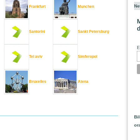
Ne
Frankfurt
Munchen
M
Santorini
Sankt Petersburg
E
Tel aviv
Simferopol
Bruxelles
Atena
Bi
or