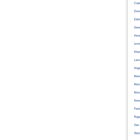
Cope
Den
Edi
Gen
Hera
Izm
Kha
Larn
Ange
Man
Mexi
Mos
Newc
Pari
Riga
San 
Sey