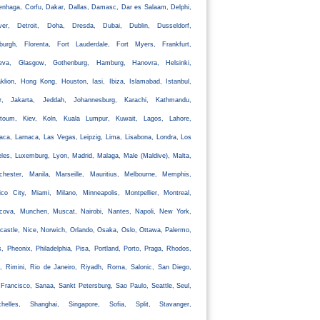
nhaga, Corfu, Dakar, Dallas, Damasc, Dar es Salaam, Delphi,
ver, Detroit, Doha, Dresda, Dubai, Dublin, Dusseldorf,
nburgh, Florenta, Fort Lauderdale, Fort Myers, Frankfurt,
eva, Glasgow, Gothenburg, Hamburg, Hanovra, Helsinki,
klion, Hong Kong, Houston, Iasi, Ibiza, Islamabad, Istanbul,
ir, Jakarta, Jeddah, Johannesburg, Karachi, Kathmandu,
rtoum, Kiev, Koln, Kuala Lumpur, Kuwait, Lagos, Lahore,
aca, Larnaca, Las Vegas, Leipzig, Lima, Lisabona, Londra, Los
les, Luxemburg, Lyon, Madrid, Malaga, Male (Maldive), Malta,
chester, Manila, Marseille, Mauritius, Melbourne, Memphis,
co City, Miami, Milano, Minneapolis, Montpellier, Montreal,
cova, Munchen, Muscat, Nairobi, Nantes, Napoli, New York,
astle, Nice, Norwich, Orlando, Osaka, Oslo, Ottawa, Palermo,
s, Pheonix, Philadelphia, Pisa, Portland, Porto, Praga, Rhodos,
, Rimini, Rio de Janeiro, Riyadh, Roma, Salonic, San Diego,
Francisco, Sanaa, Sankt Petersburg, Sao Paulo, Seattle, Seul,
chelles, Shanghai, Singapore, Sofia, Split, Stavanger,