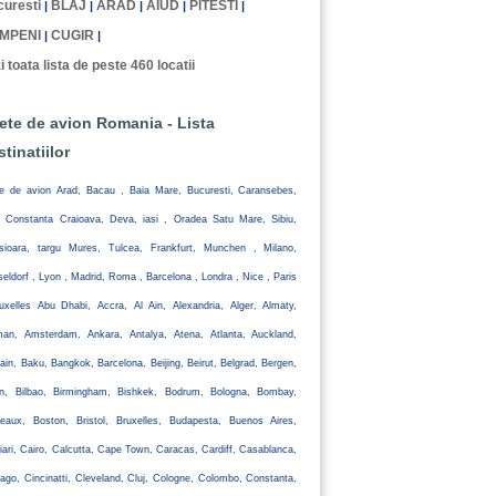
uresti
BLAJ
ARAD
AIUD
PITESTI
|
|
|
|
|
MPENI
CUGIR
|
|
i toata lista de peste 460 locatii
lete de avion Romania - Lista
stinatiilor
te de avion Arad, Bacau , Baia Mare, Bucuresti, Caransebes,
, Constanta Craioava, Deva, iasi , Oradea Satu Mare, Sibiu,
isioara, targu Mures, Tulcea, Frankfurt, Munchen , Milano,
eldorf , Lyon , Madrid, Roma , Barcelona , Londra , Nice , Paris
uxelles Abu Dhabi, Accra, Al Ain, Alexandria, Alger, Almaty,
an, Amsterdam, Ankara, Antalya, Atena, Atlanta, Auckland,
ain, Baku, Bangkok, Barcelona, Beijing, Beirut, Belgrad, Bergen,
lin, Bilbao, Birmingham, Bishkek, Bodrum, Bologna, Bombay,
eaux, Boston, Bristol, Bruxelles, Budapesta, Buenos Aires,
iari, Cairo, Calcutta, Cape Town, Caracas, Cardiff, Casablanca,
ago, Cincinatti, Cleveland, Cluj, Cologne, Colombo, Constanta,