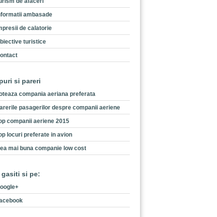
urism de afaceri
nformatii ambasade
mpresii de calatorie
biective turistice
ontact
puri si pareri
oteaza compania aeriana preferata
arerile pasagerilor despre companii aeriene
op companii aeriene 2015
op locuri preferate in avion
ea mai buna companie low cost
 gasiti si pe:
oogle+
acebook