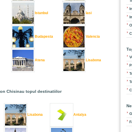
T
I
Istanbul
Iasi
I
O
C
Budapesta
Valencia
To
V
Atena
Lisabona
P
T
T
C
ion Chisinau topul destinatiilor
Ne
G
Lisabona
Antalya
F