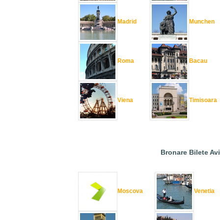
Madrid
Munchen
Roma
Bacau
Viena
Timisoara
Bronare Bilete Av
Moscova
Venetia