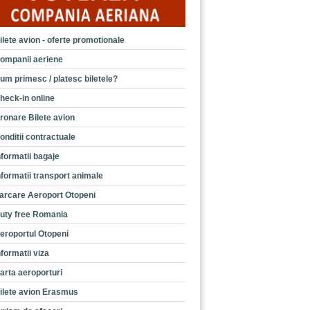
ilete avion - oferte promotionale
ompanii aeriene
um primesc / platesc biletele?
heck-in online
ronare Bilete avion
onditii contractuale
nformatii bagaje
nformatii transport animale
arcare Aeroport Otopeni
uty free Romania
eroportul Otopeni
nformatii viza
arta aeroporturi
ilete avion Erasmus