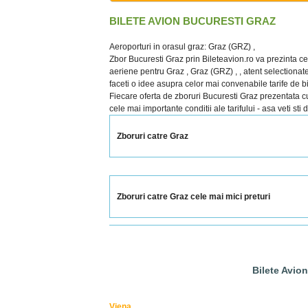
BILETE AVION BUCURESTI GRAZ
Aeroporturi in orasul graz: Graz (GRZ) ,
Zbor Bucuresti Graz prin Bileteavion.ro va prezinta ce
aeriene pentru Graz , Graz (GRZ) , , atent selectionate 
faceti o idee asupra celor mai convenabile tarife de bi
Fiecare oferta de zboruri Bucuresti Graz prezentata cupr
cele mai importante conditii ale tarifului - asa veti sti
Zboruri catre Graz
Zboruri catre Graz cele mai mici preturi
Bilete Avio
Viena