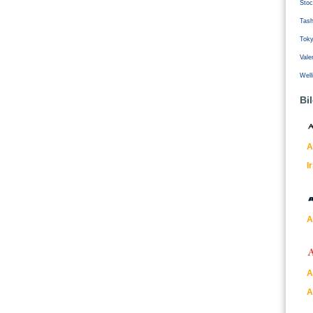
Stoc
Tash
Tok
Vale
Well
Bi
A
I
A
A
A