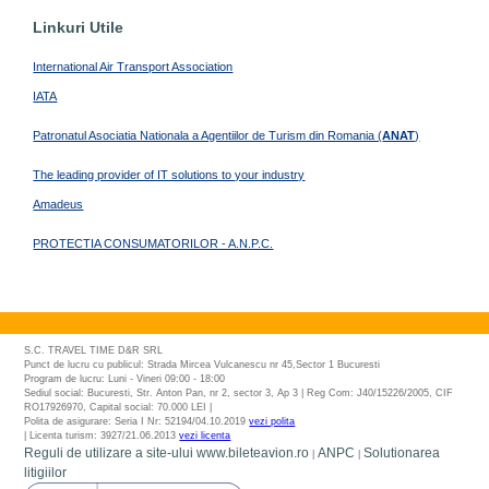
Linkuri Utile
International Air Transport Association
IATA
Patronatul Asociatia Nationala a Agentiilor de Turism din Romania (
ANAT
)
The leading provider of IT solutions to your industry
Amadeus
PROTECTIA CONSUMATORILOR - A.N.P.C.
S.C. TRAVEL TIME D&R SRL
Punct de lucru cu publicul: Strada Mircea Vulcanescu nr 45,Sector 1 Bucuresti
Program de lucru: Luni - Vineri 09:00 - 18:00
Sediul social: Bucuresti, Str. Anton Pan, nr 2, sector 3, Ap 3 | Reg Com: J40/15226/2005, CIF
RO17926970, Capital social: 70.000 LEI |
Polita de asigurare: Seria I Nr: 52194/04.10.2019
vezi polita
| Licenta turism: 3927/21.06.2013
vezi licenta
Reguli de utilizare a site-ului www.bileteavion.ro
ANPC
Solutionarea
|
|
litigiilor