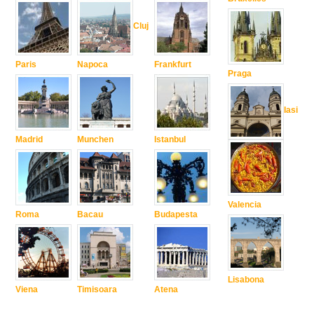
Cluj
Paris
Napoca
Frankfurt
Praga
Iasi
Madrid
Munchen
Istanbul
Valencia
Roma
Bacau
Budapesta
Lisabona
Viena
Timisoara
Atena