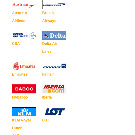
Austrian
British
Airlines
Airways
CSA
Delta Air
Lines
Emirates
Finnair
Flybaboo
Iberia
KLM Royal
LOT
Dutch