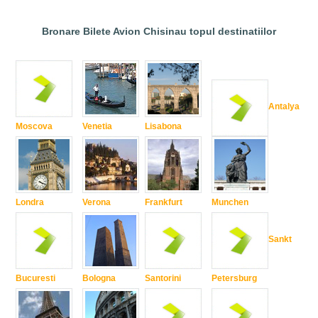
Bronare Bilete Avion Chisinau topul destinatiilor
Antalya
Moscova
Venetia
Lisabona
Londra
Verona
Frankfurt
Munchen
Sankt
Bucuresti
Bologna
Santorini
Petersburg