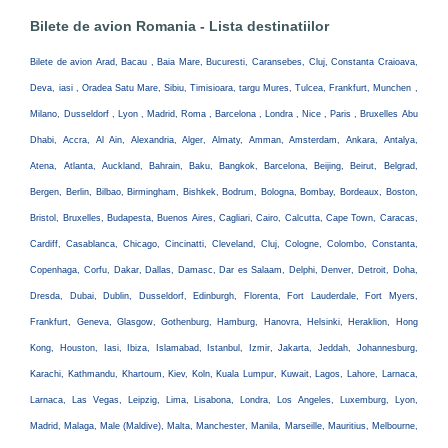
Bilete de avion Romania - Lista destinatiilor
Bilete de avion Arad, Bacau , Baia Mare, Bucuresti, Caransebes, Cluj, Constanta Craioava,
Deva, iasi , Oradea Satu Mare, Sibiu, Timisioara, targu Mures, Tulcea, Frankfurt, Munchen ,
Milano, Dusseldorf , Lyon , Madrid, Roma , Barcelona , Londra , Nice , Paris , Bruxelles Abu
Dhabi, Accra, Al Ain, Alexandria, Alger, Almaty, Amman, Amsterdam, Ankara, Antalya,
Atena, Atlanta, Auckland, Bahrain, Baku, Bangkok, Barcelona, Beijing, Beirut, Belgrad,
Bergen, Berlin, Bilbao, Birmingham, Bishkek, Bodrum, Bologna, Bombay, Bordeaux, Boston,
Bristol, Bruxelles, Budapesta, Buenos Aires, Cagliari, Cairo, Calcutta, Cape Town, Caracas,
Cardiff, Casablanca, Chicago, Cincinatti, Cleveland, Cluj, Cologne, Colombo, Constanta,
Copenhaga, Corfu, Dakar, Dallas, Damasc, Dar es Salaam, Delphi, Denver, Detroit, Doha,
Dresda, Dubai, Dublin, Dusseldorf, Edinburgh, Florenta, Fort Lauderdale, Fort Myers,
Frankfurt, Geneva, Glasgow, Gothenburg, Hamburg, Hanovra, Helsinki, Heraklion, Hong
Kong, Houston, Iasi, Ibiza, Islamabad, Istanbul, Izmir, Jakarta, Jeddah, Johannesburg,
Karachi, Kathmandu, Khartoum, Kiev, Koln, Kuala Lumpur, Kuwait, Lagos, Lahore, Larnaca,
Larnaca, Las Vegas, Leipzig, Lima, Lisabona, Londra, Los Angeles, Luxemburg, Lyon,
Madrid, Malaga, Male (Maldive), Malta, Manchester, Manila, Marseille, Mauritius, Melbourne,