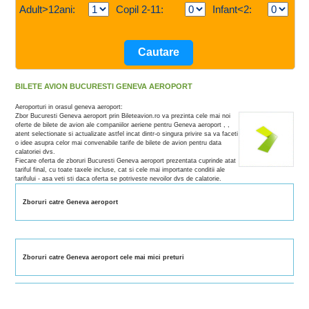
Adult>12ani:
Copil 2-11:
Infant<2:
BILETE AVION BUCURESTI GENEVA AEROPORT
Aeroporturi in orasul geneva aeroport:
Zbor Bucuresti Geneva aeroport prin Bileteavion.ro va prezinta cele mai noi
oferte de bilete de avion ale companiilor aeriene pentru Geneva aeroport , ,
atent selectionate si actualizate astfel incat dintr-o singura privire sa va faceti
o idee asupra celor mai convenabile tarife de bilete de avion pentru data
calatoriei dvs.
Fiecare oferta de zboruri Bucuresti Geneva aeroport prezentata cuprinde atat
tariful final, cu toate taxele incluse, cat si cele mai importante conditii ale
tarifului - asa veti sti daca oferta se potriveste nevoilor dvs de calatorie.
Zboruri catre Geneva aeroport
Zboruri catre Geneva aeroport cele mai mici preturi