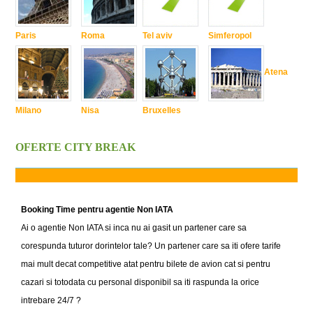
Paris
Roma
Tel aviv
Simferopol
Atena
Milano
Nisa
Bruxelles
OFERTE CITY BREAK
Booking Time pentru agentie Non IATA
Ai o agentie Non IATA si inca nu ai gasit un partener care sa
corespunda tuturor dorintelor tale? Un partener care sa iti ofere tarife
mai mult decat competitive atat pentru bilete de avion cat si pentru
cazari si totodata cu personal disponibil sa iti raspunda la orice
intrebare 24/7 ?