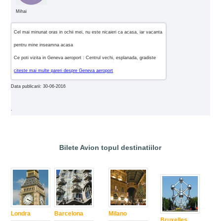
Mihai
Cel mai minunat oras in ochii mei, nu este nicaieri ca acasa, iar vacanta
pentru mine inseamna acasa
Ce poti vizita in Geneva aeroport : Centrul vechi, esplanada, gradiste
citeste mai multe pareri despre Geneva aeroport
Data publicarii: 30-06-2016
.
Bilete Avion topul destinatiilor
Londra
Barcelona
Milano
Bruxelles