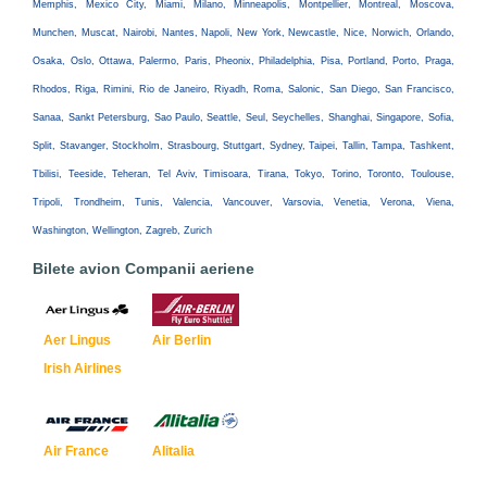
Memphis, Mexico City, Miami, Milano, Minneapolis, Montpellier, Montreal, Moscova,
Munchen, Muscat, Nairobi, Nantes, Napoli, New York, Newcastle, Nice, Norwich, Orlando,
Osaka, Oslo, Ottawa, Palermo, Paris, Pheonix, Philadelphia, Pisa, Portland, Porto, Praga,
Rhodos, Riga, Rimini, Rio de Janeiro, Riyadh, Roma, Salonic, San Diego, San Francisco,
Sanaa, Sankt Petersburg, Sao Paulo, Seattle, Seul, Seychelles, Shanghai, Singapore, Sofia,
Split, Stavanger, Stockholm, Strasbourg, Stuttgart, Sydney, Taipei, Tallin, Tampa, Tashkent,
Tbilisi, Teeside, Teheran, Tel Aviv, Timisoara, Tirana, Tokyo, Torino, Toronto, Toulouse,
Tripoli, Trondheim, Tunis, Valencia, Vancouver, Varsovia, Venetia, Verona, Viena,
Washington, Wellington, Zagreb, Zurich
Bilete avion Companii aeriene
Aer Lingus
Air Berlin
Irish Airlines
Air France
Alitalia