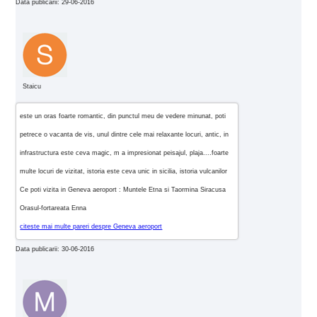
Data publicarii: 29-06-2016
Staicu
este un oras foarte romantic, din punctul meu de vedere minunat, poti
petrece o vacanta de vis, unul dintre cele mai relaxante locuri, antic, in
infrastructura este ceva magic, m a impresionat peisajul, plaja....foarte
multe locuri de vizitat, istoria este ceva unic in sicilia, istoria vulcanilor
Ce poti vizita in Geneva aeroport : Muntele Etna si Taormina Siracusa
Orasul-fortareata Enna
citeste mai multe pareri despre Geneva aeroport
Data publicarii: 30-06-2016