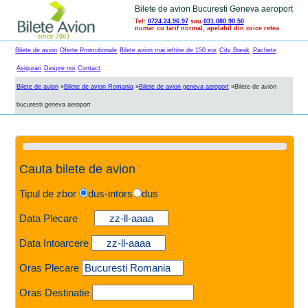
Bilete de avion Bucuresti Geneva aeroport
Tel:
0724.24.96.97
sau
031.080.90.50
numar cu tarif normal, apelabil din orice retea
Bilete de avion
Oferte Promotionale
Bilete avion mai ieftine de 150 eur
City Break
Pachete
Asigurari
Despre noi
Contact
Bilete de avion
»
Bilete de avion Romania
»
Bilete de avion geneva aeroport
»
Bilete de avion
bucuresti geneva aeroport
Cauta bilete de avion
Tipul de zbor
dus-intors
dus
Data Plecare
Data Intoarcere
Oras Plecare
Oras Destinatie