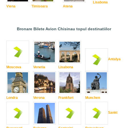
Lisabona
Viena
Timisoara
Atena
Bronare Bilete Avion Chisinau topul destinatiilor
Antalya
Moscova
Venetia
Lisabona
Londra
Verona
Frankfurt
Munchen
Sankt