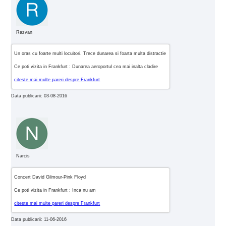
Razvan
Un oras cu foarte multi locuitori. Trece dunarea si foarta multa distractie
Ce poti vizita in Frankfurt : Dunarea aeroportul cea mai inalta cladire
citeste mai multe pareri despre Frankfurt
Data publicarii: 03-08-2016
Narcis
Concert David Gilmour-Pink Floyd
Ce poti vizita in Frankfurt : Inca nu am
citeste mai multe pareri despre Frankfurt
Data publicarii: 11-06-2016