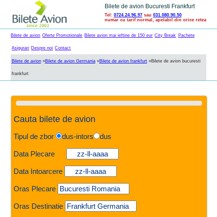
Bilete de avion Bucuresti Frankfurt
Tel:
0724.24.96.97
sau
031.080.90.50
numar cu tarif normal, apelabil din orice retea
Bilete de avion
Oferte Promotionale
Bilete avion mai ieftine de 150 eur
City Break
Pachete
Asigurari
Despre noi
Contact
Bilete de avion
»
Bilete de avion Germania
»
Bilete de avion frankfurt
»
Bilete de avion bucuresti
frankfurt
Cauta bilete de avion
Tipul de zbor
dus-intors
dus
Data Plecare
Data Intoarcere
Oras Plecare
Oras Destinatie