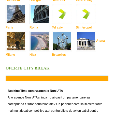
Bucuresti
Bologna
Santorini
Petersburg
Paris
Roma
Tel aviv
Simferopol
Atena
Milano
Nisa
Bruxelles
OFERTE CITY BREAK
Booking Time pentru agentie Non IATA
Ai o agentie Non IATA si inca nu ai gasit un partener care sa
corespunda tuturor dorintelor tale? Un partener care sa iti ofere tarife
mai mult decat competitive atat pentru bilete de avion cat si pentru