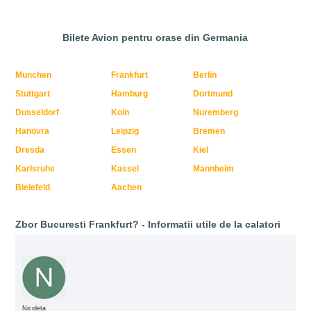
Bilete Avion pentru orase din Germania
Munchen
Frankfurt
Berlin
Stuttgart
Hamburg
Dortmund
Dusseldorf
Koln
Nuremberg
Hanovra
Leipzig
Bremen
Dresda
Essen
Kiel
Karlsruhe
Kassel
Mannheim
Bielefeld
Aachen
Zbor Bucuresti Frankfurt? - Informatii utile de la calatori
Nicoleta