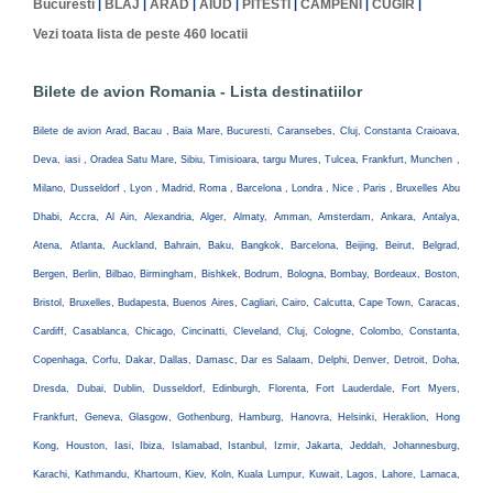
Bucuresti
BLAJ
ARAD
AIUD
PITESTI
CAMPENI
CUGIR
|
|
|
|
|
|
|
Vezi toata lista de peste 460 locatii
Bilete de avion Romania - Lista destinatiilor
Bilete de avion Arad, Bacau , Baia Mare, Bucuresti, Caransebes, Cluj, Constanta Craioava,
Deva, iasi , Oradea Satu Mare, Sibiu, Timisioara, targu Mures, Tulcea, Frankfurt, Munchen ,
Milano, Dusseldorf , Lyon , Madrid, Roma , Barcelona , Londra , Nice , Paris , Bruxelles Abu
Dhabi, Accra, Al Ain, Alexandria, Alger, Almaty, Amman, Amsterdam, Ankara, Antalya,
Atena, Atlanta, Auckland, Bahrain, Baku, Bangkok, Barcelona, Beijing, Beirut, Belgrad,
Bergen, Berlin, Bilbao, Birmingham, Bishkek, Bodrum, Bologna, Bombay, Bordeaux, Boston,
Bristol, Bruxelles, Budapesta, Buenos Aires, Cagliari, Cairo, Calcutta, Cape Town, Caracas,
Cardiff, Casablanca, Chicago, Cincinatti, Cleveland, Cluj, Cologne, Colombo, Constanta,
Copenhaga, Corfu, Dakar, Dallas, Damasc, Dar es Salaam, Delphi, Denver, Detroit, Doha,
Dresda, Dubai, Dublin, Dusseldorf, Edinburgh, Florenta, Fort Lauderdale, Fort Myers,
Frankfurt, Geneva, Glasgow, Gothenburg, Hamburg, Hanovra, Helsinki, Heraklion, Hong
Kong, Houston, Iasi, Ibiza, Islamabad, Istanbul, Izmir, Jakarta, Jeddah, Johannesburg,
Karachi, Kathmandu, Khartoum, Kiev, Koln, Kuala Lumpur, Kuwait, Lagos, Lahore, Larnaca,