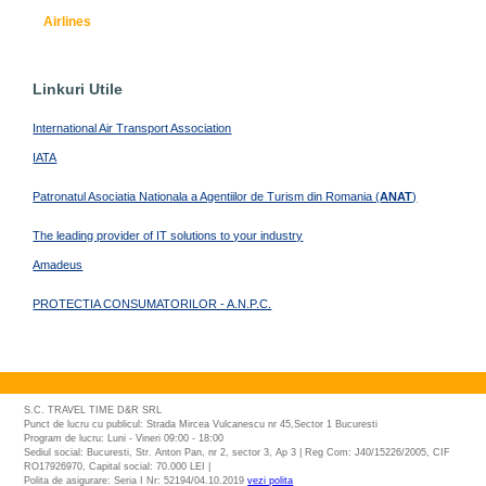
Airlines
Linkuri Utile
International Air Transport Association
IATA
Patronatul Asociatia Nationala a Agentiilor de Turism din Romania (
ANAT
)
The leading provider of IT solutions to your industry
Amadeus
PROTECTIA CONSUMATORILOR - A.N.P.C.
S.C. TRAVEL TIME D&R SRL
Punct de lucru cu publicul: Strada Mircea Vulcanescu nr 45,Sector 1 Bucuresti
Program de lucru: Luni - Vineri 09:00 - 18:00
Sediul social: Bucuresti, Str. Anton Pan, nr 2, sector 3, Ap 3 | Reg Com: J40/15226/2005, CIF
RO17926970, Capital social: 70.000 LEI |
Polita de asigurare: Seria I Nr: 52194/04.10.2019
vezi polita