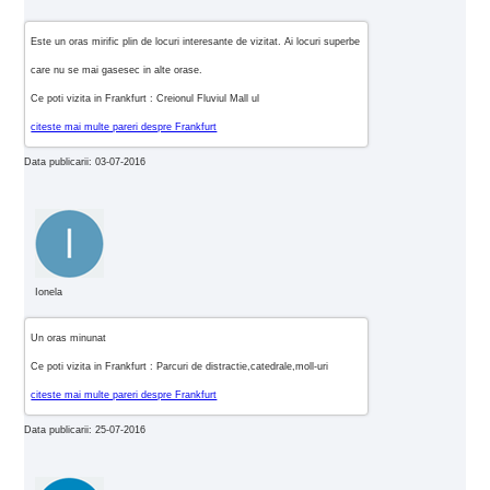
Este un oras mirific plin de locuri interesante de vizitat. Ai locuri superbe
care nu se mai gasesec in alte orase.
Ce poti vizita in Frankfurt : Creionul Fluviul Mall ul
citeste mai multe pareri despre Frankfurt
Data publicarii: 03-07-2016
Ionela
Un oras minunat
Ce poti vizita in Frankfurt : Parcuri de distractie,catedrale,moll-uri
citeste mai multe pareri despre Frankfurt
Data publicarii: 25-07-2016