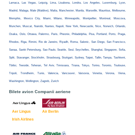
Larnaca, Las Vegas, Leipzig, Lima, Lisabona, Londra, Los Angeles, Luxemburg, Lyon,
Madrid, Malaga, Male (Maldive), Malta, Manchester, Manila, Marseille, Mauritius, Melbourne,
Memphis, Mexico City, Miami, Milano, Minneapolis, Montpellier, Montreal, Moscova,
Munchen, Muscat, Nairobi, Nantes, Napoli, New York, Newcastle, Nice, Norwich, Orlando,
Osaka, Oslo, Ottawa, Palermo, Paris, Pheonix, Philadelphia, Pisa, Portland, Porto, Praga,
Rhodos, Riga, Rimini, Rio de Janeiro, Riyadh, Roma, Salonic, San Diego, San Francisco,
Sanaa, Sankt Petersburg, Sao Paulo, Seattle, Seul, Seychelles, Shanghai, Singapore, Sofia,
Split, Stavanger, Stockholm, Strasbourg, Stuttgart, Sydney, Taipei, Tallin, Tampa, Tashkent,
Tbilisi, Teeside, Teheran, Tel Aviv, Timisoara, Tirana, Tokyo, Torino, Toronto, Toulouse,
Tripoli, Trondheim, Tunis, Valencia, Vancouver, Varsovia, Venetia, Verona, Viena,
Washington, Wellington, Zagreb, Zurich
Bilete avion Companii aeriene
Aer Lingus
Air Berlin
Irish Airlines