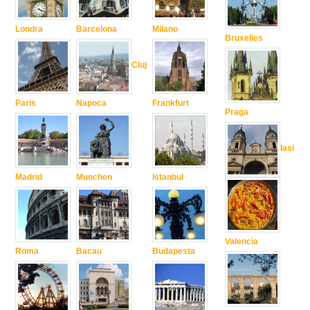
Londra
Barcelona
Milano
Bruxelles
Cluj
Paris
Napoca
Frankfurt
Praga
Iasi
Madrid
Munchen
Istanbul
Valencia
Roma
Bacau
Budapesta