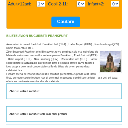
Adult>12ani:
Copil 2-11:
Infant<2:
BILETE AVION BUCURESTI FRANKFURT
Aeroporturi in orasul frankfurt: Frankfurt Intl (FRA) , Hahn Airport (HHN) , Neu Isenburg (QGV) ,
Rhein Main Afb (FRF) ,
Zbor Bucuresti Frankfurt prin Bileteavion.ro va prezinta cele mai noi oferte de
bilete de avion ale companiilor aeriene pentru Frankfurt , Frankfurt Intl (FRA)
, Hahn Airport (HHN) , Neu Isenburg (QGV) , Rhein Main Afb (FRF) , , atent
selectionate si actualizate astfel incat dintr-o singura privire sa va faceti o
idee asupra celor mai convenabile tarife de bilete de avion pentru data
calatoriei dvs.
Fiecare oferta de zboruri Bucuresti Frankfurt prezentata cuprinde atat tariful
final, cu toate taxele incluse, cat si cele mai importante conditii ale tarifului - asa veti sti daca
oferta se potriveste nevoilor dvs de calatorie.
Zboruri catre Frankfurt
Zboruri catre Frankfurt cele mai mici preturi