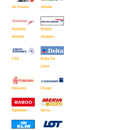
Air France
Alitalia
Austrian
British
Airlines
Airways
CSA
Delta Air
Lines
Emirates
Finnair
Flybaboo
Iberia