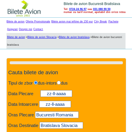
Bilete de avion Bucuresti Bratislava
Tel:
0724.24.96.97
sau
031.080.90.50
numar cu tarif normal, apelabil din orice retea
Bilete de avion
Oferte Promotionale
Bilete avion mai ieftine de 150 eur
City Break
Pachete
Asigurari
Despre noi
Contact
Bilete de avion
»
Bilete de avion Slovacia
»
Bilete de avion bratislava
»
Bilete de avion bucuresti
bratislava
Cauta bilete de avion
Tipul de zbor
dus-intors
dus
Data Plecare
Data Intoarcere
Oras Plecare
Oras Destinatie