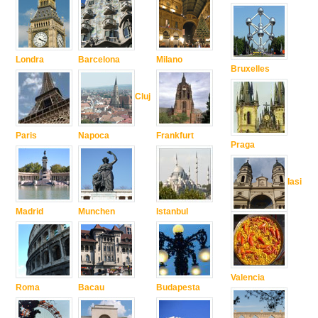
Londra
Barcelona
Milano
Bruxelles
Cluj
Paris
Napoca
Frankfurt
Praga
Iasi
Madrid
Munchen
Istanbul
Valencia
Roma
Bacau
Budapesta