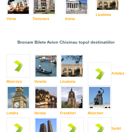
Lisabona
Viena
Timisoara
Atena
Bronare Bilete Avion Chisinau topul destinatiilor
Antalya
Moscova
Venetia
Lisabona
Londra
Verona
Frankfurt
Munchen
Sankt