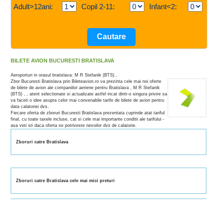
Adult>12ani:
Copil 2-11:
Infant<2:
BILETE AVION BUCURESTI BRATISLAVA
Aeroporturi in orasul bratislava: M R Stefanik (BTS) ,
Zbor Bucuresti Bratislava prin Bileteavion.ro va prezinta cele mai noi oferte
de bilete de avion ale companiilor aeriene pentru Bratislava , M R Stefanik
(BTS) , , atent selectionate si actualizate astfel incat dintr-o singura privire sa
va faceti o idee asupra celor mai convenabile tarife de bilete de avion pentru
data calatoriei dvs.
Fiecare oferta de zboruri Bucuresti Bratislava prezentata cuprinde atat tariful
final, cu toate taxele incluse, cat si cele mai importante conditii ale tarifului -
asa veti sti daca oferta se potriveste nevoilor dvs de calatorie.
Zboruri catre Bratislava
Zboruri catre Bratislava cele mai mici preturi