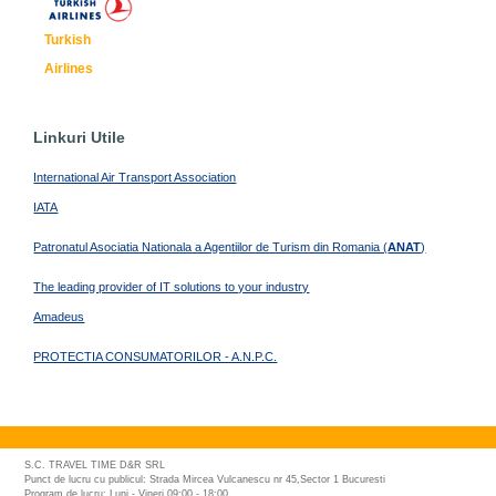
Turkish
Airlines
Linkuri Utile
International Air Transport Association
IATA
Patronatul Asociatia Nationala a Agentiilor de Turism din Romania (
ANAT
)
The leading provider of IT solutions to your industry
Amadeus
PROTECTIA CONSUMATORILOR - A.N.P.C.
S.C. TRAVEL TIME D&R SRL
Punct de lucru cu publicul: Strada Mircea Vulcanescu nr 45,Sector 1 Bucuresti
Program de lucru: Luni - Vineri 09:00 - 18:00