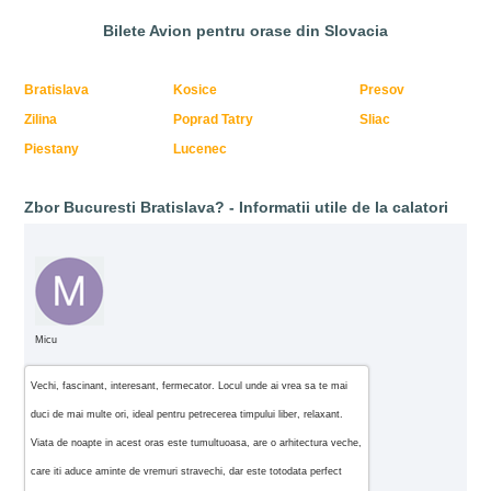
Bilete Avion pentru orase din Slovacia
Bratislava
Kosice
Presov
Zilina
Poprad Tatry
Sliac
Piestany
Lucenec
Zbor Bucuresti Bratislava? - Informatii utile de la calatori
Micu
Vechi, fascinant, interesant, fermecator. Locul unde ai vrea sa te mai
duci de mai multe ori, ideal pentru petrecerea timpului liber, relaxant.
Viata de noapte in acest oras este tumultuoasa, are o arhitectura veche,
care iti aduce aminte de vremuri stravechi, dar este totodata perfect