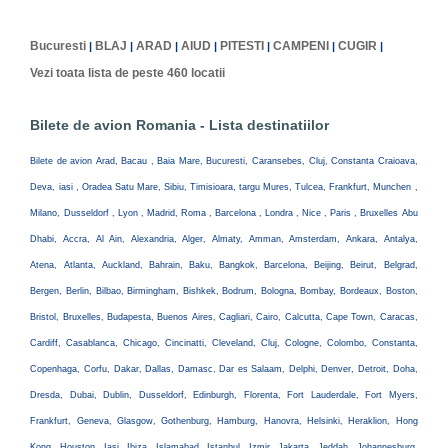
Bucuresti
BLAJ
ARAD
AIUD
PITESTI
CAMPENI
CUGIR
|
|
|
|
|
|
|
Vezi toata lista de peste 460 locatii
Bilete de avion Romania - Lista destinatiilor
Bilete de avion Arad, Bacau , Baia Mare, Bucuresti, Caransebes, Cluj, Constanta Craioava,
Deva, iasi , Oradea Satu Mare, Sibiu, Timisioara, targu Mures, Tulcea, Frankfurt, Munchen ,
Milano, Dusseldorf , Lyon , Madrid, Roma , Barcelona , Londra , Nice , Paris , Bruxelles Abu
Dhabi, Accra, Al Ain, Alexandria, Alger, Almaty, Amman, Amsterdam, Ankara, Antalya,
Atena, Atlanta, Auckland, Bahrain, Baku, Bangkok, Barcelona, Beijing, Beirut, Belgrad,
Bergen, Berlin, Bilbao, Birmingham, Bishkek, Bodrum, Bologna, Bombay, Bordeaux, Boston,
Bristol, Bruxelles, Budapesta, Buenos Aires, Cagliari, Cairo, Calcutta, Cape Town, Caracas,
Cardiff, Casablanca, Chicago, Cincinatti, Cleveland, Cluj, Cologne, Colombo, Constanta,
Copenhaga, Corfu, Dakar, Dallas, Damasc, Dar es Salaam, Delphi, Denver, Detroit, Doha,
Dresda, Dubai, Dublin, Dusseldorf, Edinburgh, Florenta, Fort Lauderdale, Fort Myers,
Frankfurt, Geneva, Glasgow, Gothenburg, Hamburg, Hanovra, Helsinki, Heraklion, Hong
Kong, Houston, Iasi, Ibiza, Islamabad, Istanbul, Izmir, Jakarta, Jeddah, Johannesburg,