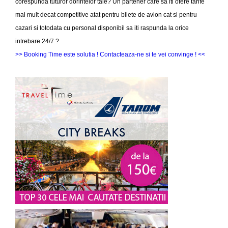
corespunda tuturor dorintelor tale? Un partener care sa iti ofere tarife
mai mult decat competitive atat pentru bilete de avion cat si pentru
cazari si totodata cu personal disponibil sa iti raspunda la orice
intrebare 24/7 ?
>> Booking Time este solutia ! Contacteaza-ne si te vei convinge ! <<