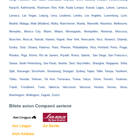
Karachi, Kathmandu, Khartoum, Kiev, Koln, Kuala Lumpur, Kuwait, Lagos, Lahore, Larnaca,
Larnaca, Las Vegas, Leipzig, Lima, Lisabona, Londra, Los Angeles, Luxemburg, Lyon,
Madrid, Malaga, Male (Maldive), Malta, Manchester, Manila, Marseille, Mauritius, Melbourne,
Memphis, Mexico City, Miami, Milano, Minneapolis, Montpellier, Montreal, Moscova,
Munchen, Muscat, Nairobi, Nantes, Napoli, New York, Newcastle, Nice, Norwich, Orlando,
Osaka, Oslo, Ottawa, Palermo, Paris, Pheonix, Philadelphia, Pisa, Portland, Porto, Praga,
Rhodos, Riga, Rimini, Rio de Janeiro, Riyadh, Roma, Salonic, San Diego, San Francisco,
Sanaa, Sankt Petersburg, Sao Paulo, Seattle, Seul, Seychelles, Shanghai, Singapore, Sofia,
Split, Stavanger, Stockholm, Strasbourg, Stuttgart, Sydney, Taipei, Tallin, Tampa, Tashkent,
Tbilisi, Teeside, Teheran, Tel Aviv, Timisoara, Tirana, Tokyo, Torino, Toronto, Toulouse,
Tripoli, Trondheim, Tunis, Valencia, Vancouver, Varsovia, Venetia, Verona, Viena,
Washington, Wellington, Zagreb, Zurich
Bilete avion Companii aeriene
Aer Lingus
Air Berlin
Irish Airlines