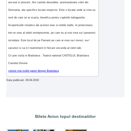
ancorat in prezent. Are castele deosebite, asemanatoare celor din
Germania, dar specifice locului respectiv. Este o locatie unde ai vrea sa
revii de cate ori ai ocazia, benefica pentru cuplurile indragostite.
Acoperisurile rosiatice ale acestui oras si turlele inalte, te proiecteaza
intr-un oras al iubirii omniprezente, pe care nu ai mai vrea sa-l parasesti
niciodata. Este locul de pe Pamant pe care ai vrea sa-l revezi, sa-l
savurezi si sa ti-l reamintesti in fiecare secunda al vietii tale.
Ce poti vizita in Bratislava : Teatrul national CASTELUL Bratislava
Castelul Devine
citeste mai multe pareri despre Bratislava
Data publicarii: 29-04-2016
.
Bilete Avion topul destinatiilor