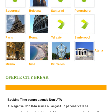
Bucuresti
Bologna
Santorini
Petersburg
Paris
Roma
Tel aviv
Simferopol
Atena
Milano
Nisa
Bruxelles
OFERTE CITY BREAK
Booking Time pentru agentie Non IATA
Ai o agentie Non IATA si inca nu ai gasit un partener care sa