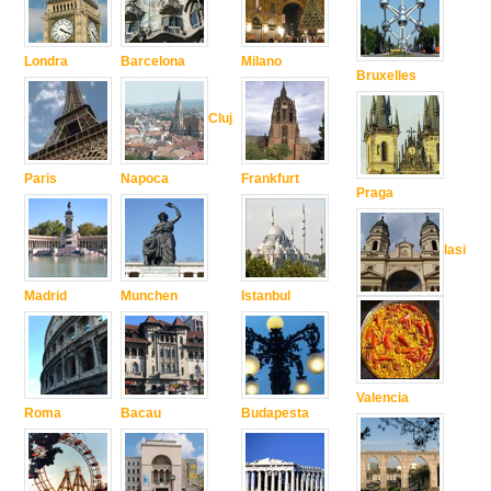
Londra
Barcelona
Milano
Bruxelles
Cluj
Paris
Napoca
Frankfurt
Praga
Iasi
Madrid
Munchen
Istanbul
Valencia
Roma
Bacau
Budapesta