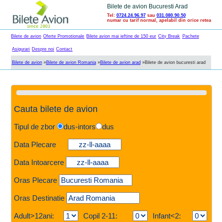
Bilete de avion Bucuresti Arad
Tel:
0724.24.96.97
sau
031.080.90.50
numar cu tarif normal, apelabil din orice retea
Bilete de avion
Oferte Promotionale
Bilete avion mai ieftine de 150 eur
City Break
Pachete
Asigurari
Despre noi
Contact
Bilete de avion
»
Bilete de avion Romania
»
Bilete de avion arad
»
Bilete de avion bucuresti arad
Cauta bilete de avion
Tipul de zbor
dus-intors
dus
Data Plecare
Data Intoarcere
Oras Plecare
Oras Destinatie
Adult>12ani:
Copil 2-11:
Infant<2: