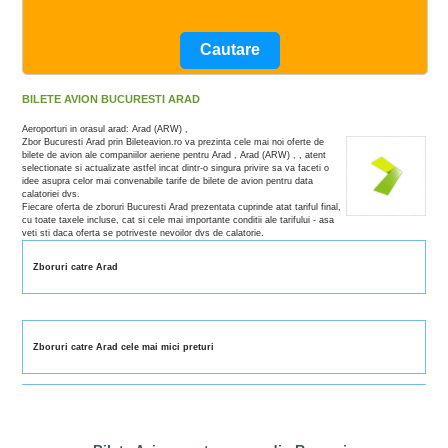
BILETE AVION BUCURESTI ARAD
Aeroporturi in orasul arad: Arad (ARW) ,
Zbor Bucuresti Arad prin Bileteavion.ro va prezinta cele mai noi oferte de
bilete de avion ale companiilor aeriene pentru Arad , Arad (ARW) , , atent
selectionate si actualizate astfel incat dintr-o singura privire sa va faceti o
idee asupra celor mai convenabile tarife de bilete de avion pentru data
calatoriei dvs.
Fiecare oferta de zboruri Bucuresti Arad prezentata cuprinde atat tariful final,
cu toate taxele incluse, cat si cele mai importante conditii ale tarifului - asa
veti sti daca oferta se potriveste nevoilor dvs de calatorie.
Zboruri catre Arad
Zboruri catre Arad cele mai mici preturi