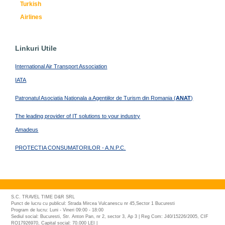
Turkish
Airlines
Linkuri Utile
International Air Transport Association
IATA
Patronatul Asociatia Nationala a Agentiilor de Turism din Romania (
ANAT
)
The leading provider of IT solutions to your industry
Amadeus
PROTECTIA CONSUMATORILOR - A.N.P.C.
S.C. TRAVEL TIME D&R SRL
Punct de lucru cu publicul: Strada Mircea Vulcanescu nr 45,Sector 1 Bucuresti
Program de lucru: Luni - Vineri 09:00 - 18:00
Sediul social: Bucuresti, Str. Anton Pan, nr 2, sector 3, Ap 3 | Reg Com: J40/15226/2005, CIF
RO17926970, Capital social: 70.000 LEI |