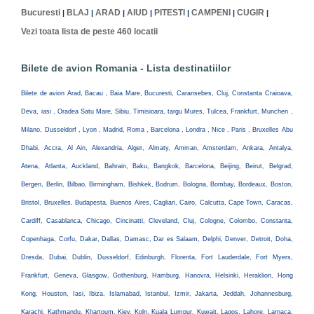
Bucuresti
BLAJ
ARAD
AIUD
PITESTI
CAMPENI
CUGIR
|
|
|
|
|
|
|
Vezi toata lista de peste 460 locatii
Bilete de avion Romania - Lista destinatiilor
Bilete de avion Arad, Bacau , Baia Mare, Bucuresti, Caransebes, Cluj, Constanta Craioava,
Deva, iasi , Oradea Satu Mare, Sibiu, Timisioara, targu Mures, Tulcea, Frankfurt, Munchen ,
Milano, Dusseldorf , Lyon , Madrid, Roma , Barcelona , Londra , Nice , Paris , Bruxelles Abu
Dhabi, Accra, Al Ain, Alexandria, Alger, Almaty, Amman, Amsterdam, Ankara, Antalya,
Atena, Atlanta, Auckland, Bahrain, Baku, Bangkok, Barcelona, Beijing, Beirut, Belgrad,
Bergen, Berlin, Bilbao, Birmingham, Bishkek, Bodrum, Bologna, Bombay, Bordeaux, Boston,
Bristol, Bruxelles, Budapesta, Buenos Aires, Cagliari, Cairo, Calcutta, Cape Town, Caracas,
Cardiff, Casablanca, Chicago, Cincinatti, Cleveland, Cluj, Cologne, Colombo, Constanta,
Copenhaga, Corfu, Dakar, Dallas, Damasc, Dar es Salaam, Delphi, Denver, Detroit, Doha,
Dresda, Dubai, Dublin, Dusseldorf, Edinburgh, Florenta, Fort Lauderdale, Fort Myers,
Frankfurt, Geneva, Glasgow, Gothenburg, Hamburg, Hanovra, Helsinki, Heraklion, Hong
Kong, Houston, Iasi, Ibiza, Islamabad, Istanbul, Izmir, Jakarta, Jeddah, Johannesburg,
Karachi, Kathmandu, Khartoum, Kiev, Koln, Kuala Lumpur, Kuwait, Lagos, Lahore, Larnaca,