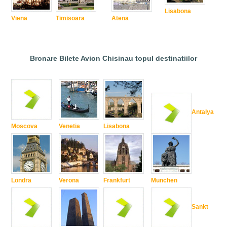
Lisabona
Viena
Timisoara
Atena
Bronare Bilete Avion Chisinau topul destinatiilor
Antalya
Moscova
Venetia
Lisabona
Londra
Verona
Frankfurt
Munchen
Sankt