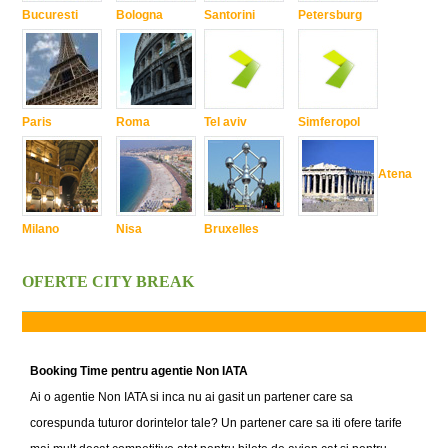
Bucuresti
Bologna
Santorini
Petersburg
Paris
Roma
Tel aviv
Simferopol
Atena
Milano
Nisa
Bruxelles
OFERTE CITY BREAK
Booking Time pentru agentie Non IATA
Ai o agentie Non IATA si inca nu ai gasit un partener care sa
corespunda tuturor dorintelor tale? Un partener care sa iti ofere tarife