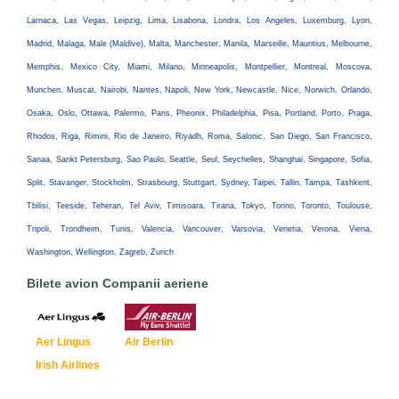
Larnaca, Las Vegas, Leipzig, Lima, Lisabona, Londra, Los Angeles, Luxemburg, Lyon,
Madrid, Malaga, Male (Maldive), Malta, Manchester, Manila, Marseille, Mauritius, Melbourne,
Memphis, Mexico City, Miami, Milano, Minneapolis, Montpellier, Montreal, Moscova,
Munchen, Muscat, Nairobi, Nantes, Napoli, New York, Newcastle, Nice, Norwich, Orlando,
Osaka, Oslo, Ottawa, Palermo, Paris, Pheonix, Philadelphia, Pisa, Portland, Porto, Praga,
Rhodos, Riga, Rimini, Rio de Janeiro, Riyadh, Roma, Salonic, San Diego, San Francisco,
Sanaa, Sankt Petersburg, Sao Paulo, Seattle, Seul, Seychelles, Shanghai, Singapore, Sofia,
Split, Stavanger, Stockholm, Strasbourg, Stuttgart, Sydney, Taipei, Tallin, Tampa, Tashkent,
Tbilisi, Teeside, Teheran, Tel Aviv, Timisoara, Tirana, Tokyo, Torino, Toronto, Toulouse,
Tripoli, Trondheim, Tunis, Valencia, Vancouver, Varsovia, Venetia, Verona, Viena,
Washington, Wellington, Zagreb, Zurich
Bilete avion Companii aeriene
Aer Lingus
Air Berlin
Irish Airlines