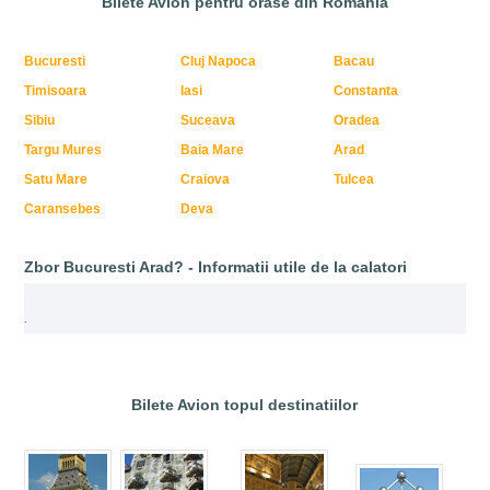
Bilete Avion pentru orase din Romania
Bucuresti
Cluj Napoca
Bacau
Timisoara
Iasi
Constanta
Sibiu
Suceava
Oradea
Targu Mures
Baia Mare
Arad
Satu Mare
Craiova
Tulcea
Caransebes
Deva
Zbor Bucuresti Arad? - Informatii utile de la calatori
.
Bilete Avion topul destinatiilor