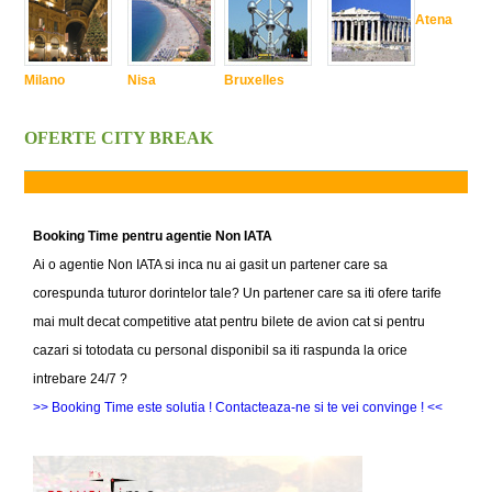
Atena
Milano
Nisa
Bruxelles
OFERTE CITY BREAK
Booking Time pentru agentie Non IATA
Ai o agentie Non IATA si inca nu ai gasit un partener care sa
corespunda tuturor dorintelor tale? Un partener care sa iti ofere tarife
mai mult decat competitive atat pentru bilete de avion cat si pentru
cazari si totodata cu personal disponibil sa iti raspunda la orice
intrebare 24/7 ?
>> Booking Time este solutia ! Contacteaza-ne si te vei convinge ! <<