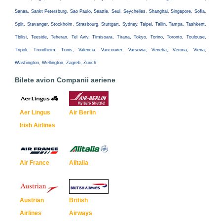
Sanaa, Sankt Petersburg, Sao Paulo, Seattle, Seul, Seychelles, Shanghai, Singapore, Sofia,
Split, Stavanger, Stockholm, Strasbourg, Stuttgart, Sydney, Taipei, Tallin, Tampa, Tashkent,
Tbilisi, Teeside, Teheran, Tel Aviv, Timisoara, Tirana, Tokyo, Torino, Toronto, Toulouse,
Tripoli, Trondheim, Tunis, Valencia, Vancouver, Varsovia, Venetia, Verona, Viena,
Washington, Wellington, Zagreb, Zurich
Bilete avion Companii aeriene
Aer Lingus
Air Berlin
Irish Airlines
Air France
Alitalia
Austrian
British
Airlines
Airways