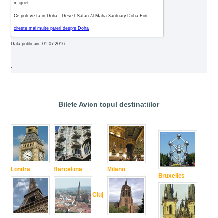
magnet.
Ce poti vizita in Doha : Desert Safari Al Maha Santuary Doha Fort
citeste mai multe pareri despre Doha
Data publicarii: 01-07-2016
.
Bilete Avion topul destinatiilor
Londra
Barcelona
Milano
Bruxelles
Cluj