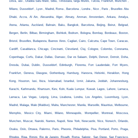
Deva, iasi , Oradea Satu Mare, Sibiu, Timisioara, targu Mures, Tulcea, Frankfurt, Munchen ,
Milano, Dusseldorf , Lyon , Madrid, Roma , Barcelona , Londra , Nice , Paris , Bruxelles Abu
Dhabi, Accra, Al Ain, Alexandria, Alger, Almaty, Amman, Amsterdam, Ankara, Antalya,
Atena, Atlanta, Auckland, Bahrain, Baku, Bangkok, Barcelona, Beijing, Beirut, Belgrad,
Bergen, Berlin, Bilbao, Birmingham, Bishkek, Bodrum, Bologna, Bombay, Bordeaux, Boston,
Bristol, Bruxelles, Budapesta, Buenos Aires, Cagliari, Cairo, Calcutta, Cape Town, Caracas,
Cardiff, Casablanca, Chicago, Cincinatti, Cleveland, Cluj, Cologne, Colombo, Constanta,
Copenhaga, Corfu, Dakar, Dallas, Damasc, Dar es Salaam, Delphi, Denver, Detroit, Doha,
Dresda, Dubai, Dublin, Dusseldorf, Edinburgh, Florenta, Fort Lauderdale, Fort Myers,
Frankfurt, Geneva, Glasgow, Gothenburg, Hamburg, Hanovra, Helsinki, Heraklion, Hong
Kong, Houston, Iasi, Ibiza, Islamabad, Istanbul, Izmir, Jakarta, Jeddah, Johannesburg,
Karachi, Kathmandu, Khartoum, Kiev, Koln, Kuala Lumpur, Kuwait, Lagos, Lahore, Larnaca,
Larnaca, Las Vegas, Leipzig, Lima, Lisabona, Londra, Los Angeles, Luxemburg, Lyon,
Madrid, Malaga, Male (Maldive), Malta, Manchester, Manila, Marseille, Mauritius, Melbourne,
Memphis, Mexico City, Miami, Milano, Minneapolis, Montpellier, Montreal, Moscova,
Munchen, Muscat, Nairobi, Nantes, Napoli, New York, Newcastle, Nice, Norwich, Orlando,
Osaka, Oslo, Ottawa, Palermo, Paris, Pheonix, Philadelphia, Pisa, Portland, Porto, Praga,
Rhodos, Riga, Rimini, Rio de Janeiro, Riyadh, Roma, Salonic, San Diego, San Francisco,