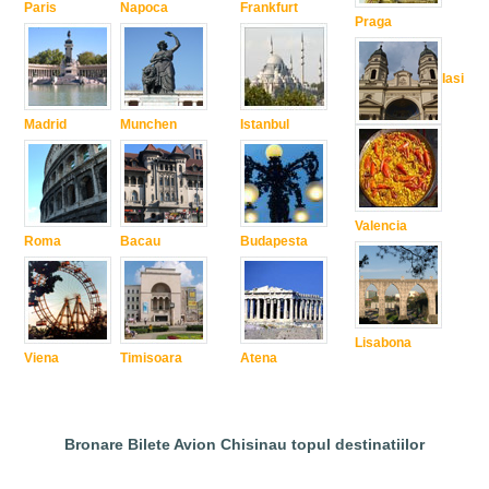
Paris
Napoca
Frankfurt
Praga
Iasi
Madrid
Munchen
Istanbul
Valencia
Roma
Bacau
Budapesta
Lisabona
Viena
Timisoara
Atena
Bronare Bilete Avion Chisinau topul destinatiilor