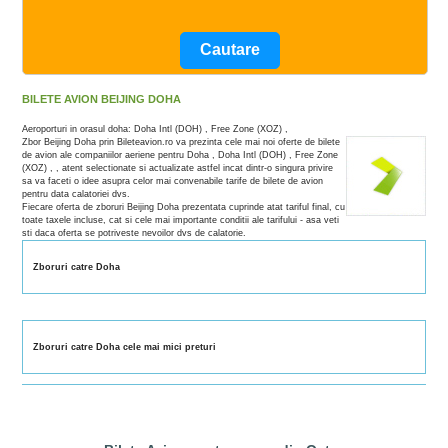
BILETE AVION BEIJING DOHA
Aeroporturi in orasul doha: Doha Intl (DOH) , Free Zone (XOZ) ,
Zbor Beijing Doha prin Bileteavion.ro va prezinta cele mai noi oferte de bilete
de avion ale companiilor aeriene pentru Doha , Doha Intl (DOH) , Free Zone
(XOZ) , , atent selectionate si actualizate astfel incat dintr-o singura privire
sa va faceti o idee asupra celor mai convenabile tarife de bilete de avion
pentru data calatoriei dvs.
Fiecare oferta de zboruri Beijing Doha prezentata cuprinde atat tariful final, cu
toate taxele incluse, cat si cele mai importante conditii ale tarifului - asa veti
sti daca oferta se potriveste nevoilor dvs de calatorie.
Zboruri catre Doha
Zboruri catre Doha cele mai mici preturi