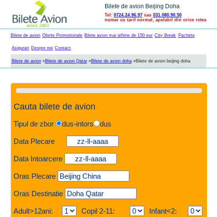
Bilete de avion Beijing Doha
Tel:
0724.24.96.97
sau
031.080.90.50
numar cu tarif normal, apelabil din orice retea
Bilete de avion
Oferte Promotionale
Bilete avion mai ieftine de 150 eur
City Break
Pachete
Asigurari
Despre noi
Contact
Bilete de avion
»
Bilete de avion Qatar
»
Bilete de avion doha
»
Bilete de avion beijing doha
Cauta bilete de avion
Tipul de zbor
dus-intors
dus
Data Plecare
Data Intoarcere
Oras Plecare
Oras Destinatie
Adult>12ani:
Copil 2-11:
Infant<2: