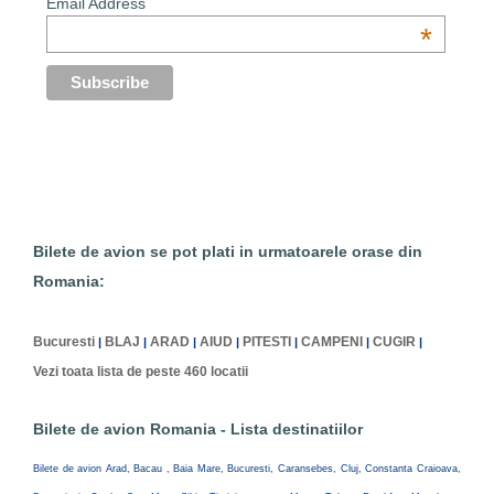
Email Address
*
Bilete de avion se pot plati in urmatoarele orase din
Romania:
Bucuresti
BLAJ
ARAD
AIUD
PITESTI
CAMPENI
CUGIR
|
|
|
|
|
|
|
Vezi toata lista de peste 460 locatii
Bilete de avion Romania - Lista destinatiilor
Bilete de avion Arad, Bacau , Baia Mare, Bucuresti, Caransebes, Cluj, Constanta Craioava,