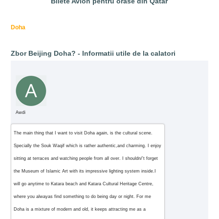
Bilete Avion pentru orase din Qatar
Doha
Zbor Beijing Doha? - Informatii utile de la calatori
Awdi
The main thing that I want to visit Doha again, is the cultural scene.
Specially the Souk Waqif which is rather authentic,and charming. I enjoy
sitting at terraces and watching people from all over. I shouldn/'t forget
the Museum of Islamic Art with its impressive lighting system inside.I
will go anytime to Katara beach and Katara Cultural Heritage Centre,
where you alwayas find something to do being day or night. For me
Doha is a mixture of modern and old, it keeps attracting me as a