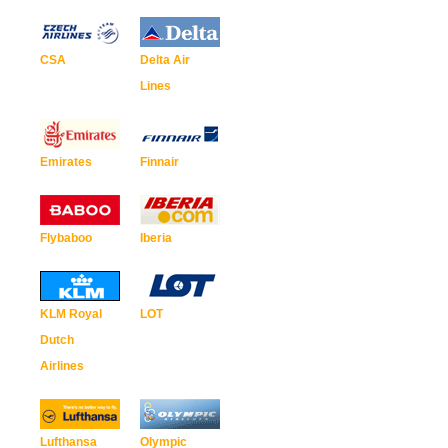
CSA
Delta Air
Lines
Emirates
Finnair
Flybaboo
Iberia
KLM Royal
LOT
Dutch
Airlines
Lufthansa
Olympic