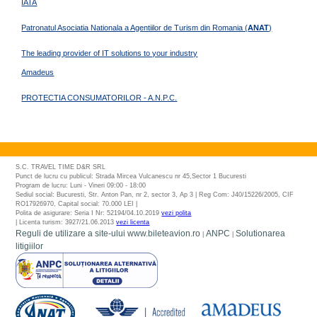
IATA
Patronatul Asociatia Nationala a Agentiilor de Turism din Romania (
ANAT
)
The leading provider of IT solutions to your industry
Amadeus
PROTECTIA CONSUMATORILOR - A.N.P.C.
S.C. TRAVEL TIME D&R SRL
Punct de lucru cu publicul: Strada Mircea Vulcanescu nr 45,Sector 1 Bucuresti
Program de lucru: Luni - Vineri 09:00 - 18:00
Sediul social: Bucuresti, Str. Anton Pan, nr 2, sector 3, Ap 3 | Reg Com: J40/15226/2005, CIF
RO17926970, Capital social: 70.000 LEI |
Polita de asigurare: Seria I Nr: 52194/04.10.2019
vezi polita
| Licenta turism: 3927/21.06.2013
vezi licenta
Reguli de utilizare a site-ului www.bileteavion.ro
ANPC
Solutionarea
|
|
litigiilor