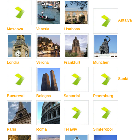
Antalya
Moscova
Venetia
Lisabona
Londra
Verona
Frankfurt
Munchen
Sankt
Bucuresti
Bologna
Santorini
Petersburg
Paris
Roma
Tel aviv
Simferopol