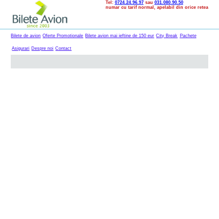
Tel:
0724.24.96.97
sau
031.080.90.50
numar cu tarif normal, apelabil din orice retea
Bilete de avion
Oferte Promotionale
Bilete avion mai ieftine de 150 eur
City Break
Pachete
Asigurari
Despre noi
Contact