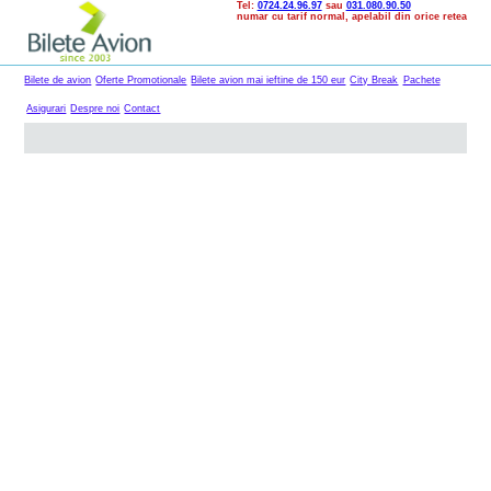
Tel:
0724.24.96.97
sau
031.080.90.50
numar cu tarif normal, apelabil din orice retea
Bilete de avion
Oferte Promotionale
Bilete avion mai ieftine de 150 eur
City Break
Pachete
Asigurari
Despre noi
Contact