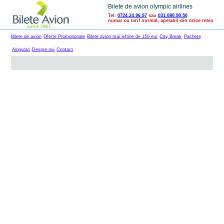
Bilete de avion olympic airlines
Tel:
0724.24.96.97
sau
031.080.90.50
numar cu tarif normal, apelabil din orice retea
Bilete de avion
Oferte Promotionale
Bilete avion mai ieftine de 150 eur
City Break
Pachete
Asigurari
Despre noi
Contact