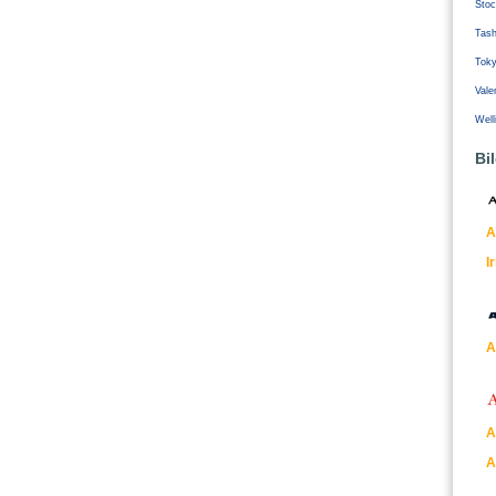
Stoc
Tash
Tok
Vale
Well
Bi
A
I
A
A
A