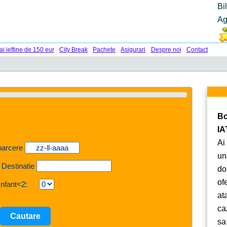
Bi
Ag
ai ieftine de 150 eur
City Break
Pachete
Asigurari
Despre noi
Contact
Bo
IA
Ai
oarcere
un
 Destinatie
do
of
Infant<2:
at
ca
sa