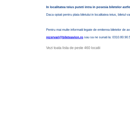
In localitatea teius puteti intra in posesia biletelor astfe
Daca optati pentru plata biletului in localitatea teius, biletul 
Pentru mai multe informatii legate de emiterea biletelor de av
rezervari@bileteavion.ro
sau sa ne sunati la: 0310.80.90.
Vezi toata lista de peste 460 locatii