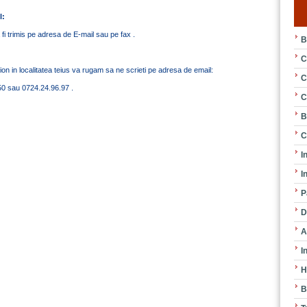
l:
va fi trimis pe adresa de E-mail sau pe fax .
B
C
ion in localitatea teius va rugam sa ne scrieti pe adresa de email:
C
50 sau 0724.24.96.97 .
C
B
C
I
I
P
D
A
I
H
B