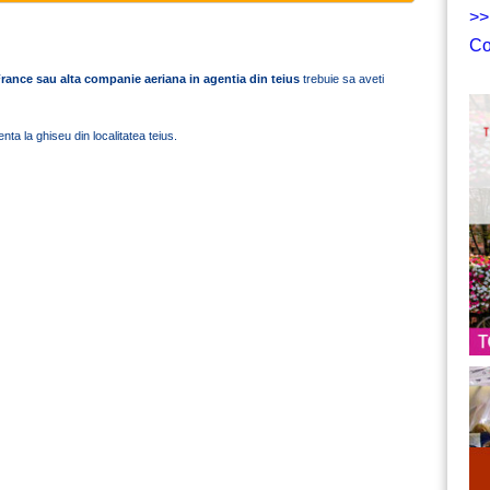
>>
Co
France sau alta companie aeriana in agentia din teius
trebuie sa aveti
ta la ghiseu din localitatea teius.