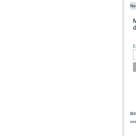
Ne
M
E
Bi
or