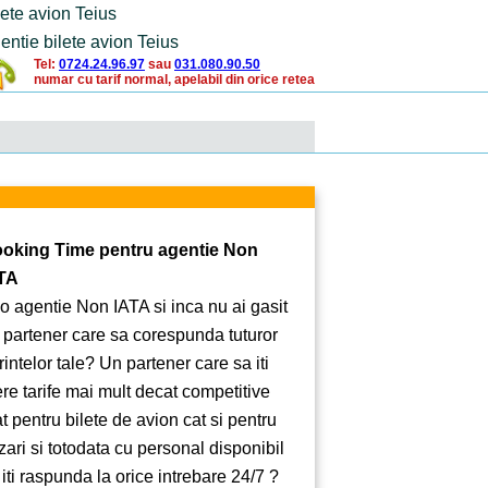
lete avion Teius
entie bilete avion Teius
Tel:
0724.24.96.97
sau
031.080.90.50
numar cu tarif normal, apelabil din orice retea
oking Time pentru agentie Non
TA
 o agentie Non IATA si inca nu ai gasit
 partener care sa corespunda tuturor
rintelor tale? Un partener care sa iti
ere tarife mai mult decat competitive
at pentru bilete de avion cat si pentru
zari si totodata cu personal disponibil
 iti raspunda la orice intrebare 24/7 ?