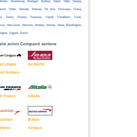
kholm, Strasbourg, Stuttgart, Sydney, Taipei, Tallin, Tampa,
kent, Tbilisi, Teeside, Teheran, Tel Aviv, Timisoara, Tirana,
yo, Torino, Toronto, Toulouse, Tripoli, Trondheim, Tunis,
ncia, Vancouver, Varsovia, Venetia, Verona, Viena, Washington,
ington, Zagreb, Zurich
lete avion Companii aeriene
er Lingus
Air Berlin
rish Airlines
ir France
Alitalia
ustrian
British
irlines
Airways