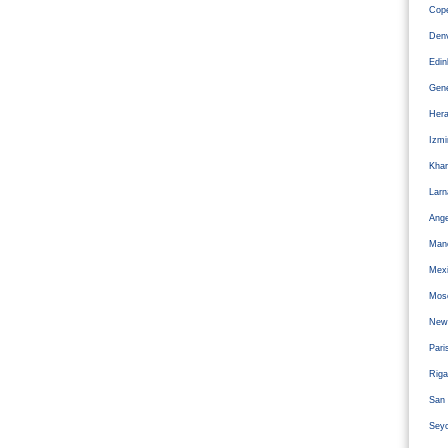
Cope
Den
Edi
Gen
Hera
Izm
Kha
Larn
Ange
Man
Mexi
Mos
Newc
Pari
Riga
San 
Sey