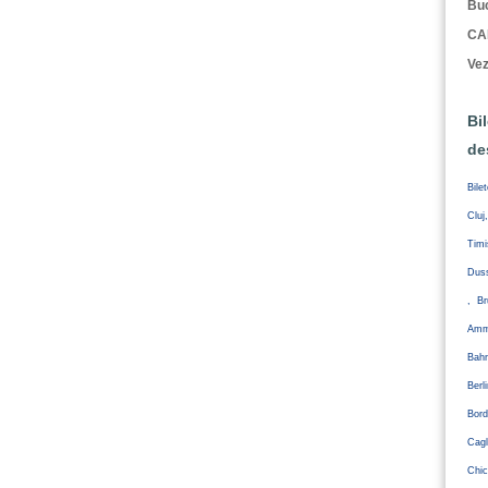
Buc
CA
Vez
Bi
de
Bile
Cluj
Tim
Duss
, Br
Amm
Bahr
Ber
Bord
Cagl
Chic