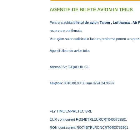
AGENTIE DE BILETE AVION IN TEIUS
Pentru a achita
biletul de avion Tarom , Lufthansa , Air 
rezervare confirmata.
Va rugam sa ne solicitati o factura proforma pentru a o prezen
Agentii bilete de avion teius
Adresa: Str. Clujului bl. C1
Telefon
: 0310.80.90.50 sau 0724.24.96.97
FLY TIME EMPRETEC SRL
EUR cont curent RO24BTRLEURCRT0403732501
RON cont curent RO74BTRLRONCRT0403732501