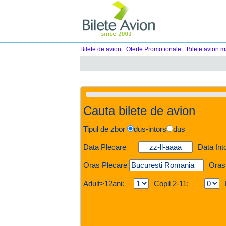
Bilete de avion
Oferte Promotionale
Bilete avion m
Cauta bilete de avion
Tipul de zbor
dus-intors
dus
Data Plecare
Data Int
Oras Plecare
Oras
Adult>12ani:
Copil 2-11: