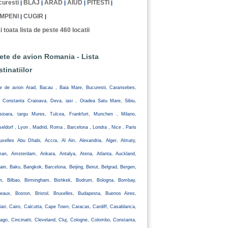
uresti
BLAJ
ARAD
AIUD
PITESTI
|
|
|
|
|
MPENI
CUGIR
|
|
i toata lista de peste 460 locatii
lete de avion Romania - Lista
stinatiilor
te de avion Arad, Bacau , Baia Mare, Bucuresti, Caransebes,
, Constanta Craioava, Deva, iasi , Oradea Satu Mare, Sibiu,
isioara, targu Mures, Tulcea, Frankfurt, Munchen , Milano,
eldorf , Lyon , Madrid, Roma , Barcelona , Londra , Nice , Paris
uxelles Abu Dhabi, Accra, Al Ain, Alexandria, Alger, Almaty,
an, Amsterdam, Ankara, Antalya, Atena, Atlanta, Auckland,
ain, Baku, Bangkok, Barcelona, Beijing, Beirut, Belgrad, Bergen,
lin, Bilbao, Birmingham, Bishkek, Bodrum, Bologna, Bombay,
eaux, Boston, Bristol, Bruxelles, Budapesta, Buenos Aires,
iari, Cairo, Calcutta, Cape Town, Caracas, Cardiff, Casablanca,
ago, Cincinatti, Cleveland, Cluj, Cologne, Colombo, Constanta,