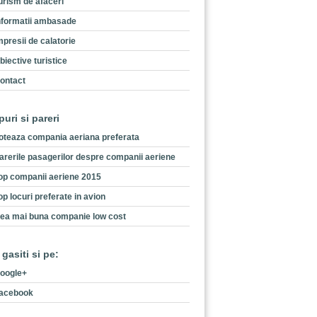
urism de afaceri
nformatii ambasade
mpresii de calatorie
biective turistice
ontact
puri si pareri
oteaza compania aeriana preferata
arerile pasagerilor despre companii aeriene
op companii aeriene 2015
op locuri preferate in avion
ea mai buna companie low cost
 gasiti si pe:
oogle+
acebook