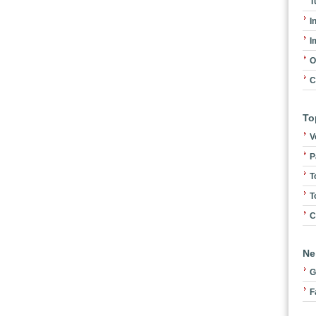
T
I
I
O
C
To
V
P
T
T
C
Ne
G
F