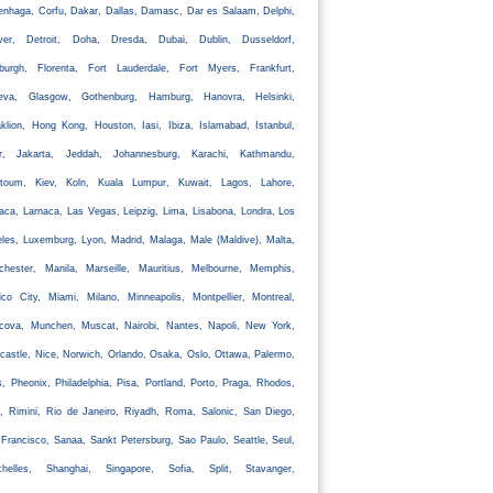
nhaga, Corfu, Dakar, Dallas, Damasc, Dar es Salaam, Delphi,
ver, Detroit, Doha, Dresda, Dubai, Dublin, Dusseldorf,
nburgh, Florenta, Fort Lauderdale, Fort Myers, Frankfurt,
eva, Glasgow, Gothenburg, Hamburg, Hanovra, Helsinki,
klion, Hong Kong, Houston, Iasi, Ibiza, Islamabad, Istanbul,
ir, Jakarta, Jeddah, Johannesburg, Karachi, Kathmandu,
rtoum, Kiev, Koln, Kuala Lumpur, Kuwait, Lagos, Lahore,
aca, Larnaca, Las Vegas, Leipzig, Lima, Lisabona, Londra, Los
les, Luxemburg, Lyon, Madrid, Malaga, Male (Maldive), Malta,
chester, Manila, Marseille, Mauritius, Melbourne, Memphis,
co City, Miami, Milano, Minneapolis, Montpellier, Montreal,
cova, Munchen, Muscat, Nairobi, Nantes, Napoli, New York,
astle, Nice, Norwich, Orlando, Osaka, Oslo, Ottawa, Palermo,
s, Pheonix, Philadelphia, Pisa, Portland, Porto, Praga, Rhodos,
, Rimini, Rio de Janeiro, Riyadh, Roma, Salonic, San Diego,
Francisco, Sanaa, Sankt Petersburg, Sao Paulo, Seattle, Seul,
chelles, Shanghai, Singapore, Sofia, Split, Stavanger,