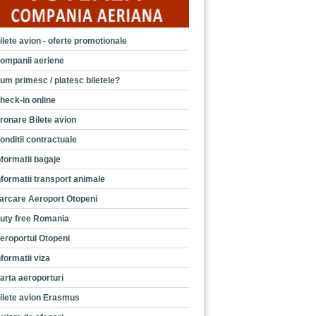
ilete avion - oferte promotionale
ompanii aeriene
um primesc / platesc biletele?
heck-in online
ronare Bilete avion
onditii contractuale
nformatii bagaje
nformatii transport animale
arcare Aeroport Otopeni
uty free Romania
eroportul Otopeni
nformatii viza
arta aeroporturi
ilete avion Erasmus